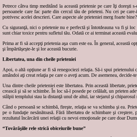
Petrece câtva timp meditând la această prietenie pe care îţi doreşti s
persoanele care fac parte din cercul tău de prieteni. Nu cei pe care-
potrivesc acelei descrieri. Care aspecte ale prieteniei merg foarte bine
Cu siguranţă, nici o prietenie nu e perfectă şi întotdeauna va fi şi lo
sunt chiar toxice pentru sufletul tău. Odată ce ai terminat această evalua
Prima ar fi să accepţi prietenia aşa cum este ea. În general, această op
şi împărtăşeşte-le şi lor această bucurie.
Libertatea, una din cheile prieteniei
Apoi, o altă opţiune ar fi să renegociezi relaţia. Să-i spui prietenului
amândoi aţi creat relaţia pe care o aveţi acum. De asemenea, decide-te 
Una dintre cheile prieteniei este libertatea. Prin această libertate, pri
crească şi să se schimbe. În loc să-l posede pe celălalt, un prieten a
stâlpii templului stau la distanţă unul de altul, iar stejarul şi chiparosu
Când o persoană se schimbă, fireşte, relaţia se va schimba şi ea. Priete
pe o fundaţie nesănătoasă. Fără libertatea de schimbare şi creştere, pr
rezultatul încărcării unei relaţii cu nevoi emoţionale pe care doar Dum
“Tovărăşiile rele strică obiceiurile bune”