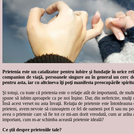
Prietenia este un catalizator pentru iubire şi fundaţie în orice r
companion de viaţă, persoanele singure au în general un cerc de pr
pentru asta, iar cu altcineva îţi poţi manifesta preocupările spiritu
Şi totuşi, cu toate că prietenia este o relaţie atât de importantă, de m
spune să iubim aproapele ca pe noi înşine. Dar, din nefericire, mulţi 
Însă acest verset nu asta învaţă. Relaţia de prietenie este întotdeaun
prieteni, avem nevoie să cunoaştem ce fel de oameni pot fi sau nu pot 
avea o prietenie care să fie tot ce mi-am dorit vreodată, cum ar arăta
important, cum m-ar schimba această prietenie ideală?
Ce ştii despre prieteniile tale?