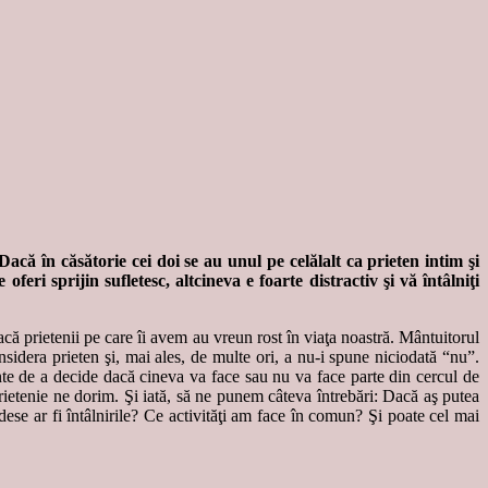
acă în căsătorie cei doi se au unul pe celălalt ca prieten intim şi
ri sprijin sufletesc, altcineva e foarte distractiv şi vă întâlniţi
acă prietenii pe care îi avem au vreun rost în viaţa noastră. Mântuitorul
sidera prieten şi, mai ales, de multe ori, a nu-i spune niciodată “nu”.
inte de a decide dacă cineva va face sau nu va face parte din cercul de
rietenie ne dorim. Şi iată, să ne punem câteva întrebări: Dacă aş putea
ese ar fi întâlnirile? Ce activităţi am face în comun? Şi poate cel mai