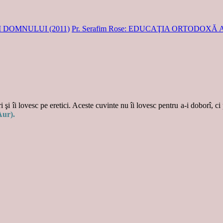
II DOMNULUI (2011)
Pr. Serafim Rose: EDUCAŢIA ORTODOXĂ
 şi îi lovesc pe eretici. Aceste cuvinte nu îi lovesc pentru a-i doborî, ci
Aur).