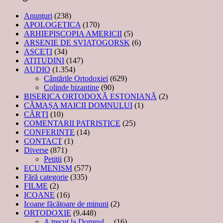
Anunţuri
(238)
APOLOGETICA
(170)
ARHIEPISCOPIA AMERICII
(5)
ARSENIE DE SVIATOGORSK
(6)
ASCEȚI
(34)
ATITUDINI
(147)
AUDIO
(1.354)
Cântările Ortodoxiei
(629)
Colinde bizantine
(90)
BISERICA ORTODOXĂ ESTONIANĂ
(2)
CĂMAȘA MAICII DOMNULUI
(1)
CĂRȚI
(10)
COMENTARII PATRISTICE
(25)
CONFERINTE
(14)
CONTACT
(1)
Diverse
(871)
Petiţii
(3)
ECUMENISM
(577)
Fără categorie
(335)
FILME
(2)
ICOANE
(16)
Icoane făcătoare de minuni
(2)
ORTODOXIE
(9.448)
A trecut la Domnul…
(16)