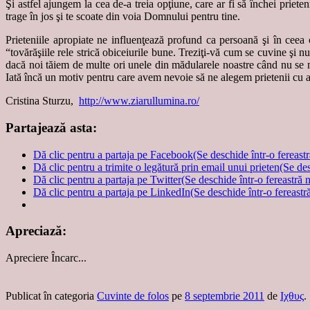
Şi astfel ajungem la cea de-a treia opţiune, care ar fi să închei priet
trage în jos şi te scoate din voia Domnului pentru tine.
Prieteniile apropiate ne influenţează profund ca persoană şi în ceea 
“tovărăşiile rele strică obiceiurile bune. Treziţi-vă cum se cuvine şi 
dacă noi tăiem de multe ori unele din mădularele noastre când nu se m
Iată încă un motiv pentru care avem nevoie să ne alegem prietenii cu at
Cristina Sturzu,
http://www.ziarullumina.ro/
Partajează asta:
Dă clic pentru a partaja pe Facebook(Se deschide într-o fereast
Dă clic pentru a trimite o legătură prin email unui prieten(Se de
Dă clic pentru a partaja pe Twitter(Se deschide într-o fereastră 
Dă clic pentru a partaja pe LinkedIn(Se deschide într-o fereastr
Apreciază:
Apreciere
Încarc...
Publicat în categoria
Cuvinte de folos
pe
8 septembrie 2011
de
Ιχθυς
.