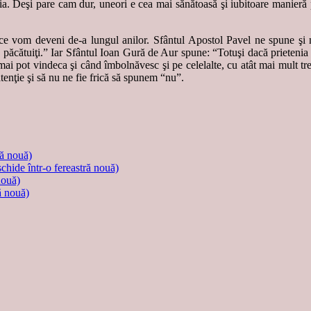
enia. Deşi pare cam dur, uneori e cea mai sănătoasă şi iubitoare manieră
ce vom deveni de-a lungul anilor. Sfântul Apostol Pavel ne spune şi no
nu păcătuiţi.” Iar Sfântul Ioan Gură de Aur spune: “Totuşi dacă prietenia 
ai pot vindeca şi când îmbolnăvesc şi pe celelalte, cu atât mai mult tre
enţie şi să nu ne fie frică să spunem “nu”.
ră nouă)
schide într-o fereastră nouă)
nouă)
ă nouă)