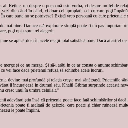
-o ai. Reţine, nu despre o persoană este vorba, ci despre un fel de relaţ
i vezi din când în când, ci doar cei apropiaţi, cei cu care poţi împăr
? În care parte nu se potrivesc? Există vreo persoană cu care prietenia e 
c de mai bine. Dar această explorare simplă poate fi un pas important în
re, poţi opta spre trei alegeri:
ţiune se aplică doar în acele relaţii total satisfăcătoare. Dacă ai astfe
 ce merge şi ce nu merge. Şi să-i arăţi în ce ar consta o anume schimbare d
ce vei face dacă prietenul refuză să schimbe acele lucruri.
etenia devine mai profundă şi relaţia creşte mai sănătoasă. Prieteniile sănă
devărat îl încurajează în drumul său. Khalil Gibran surprinde această nev
l nu cresc unul în umbra celuilalt.”
nii adevăraţi ştiu însă că prietenia poate face faţă schimbărilor şi dacă n
ietenia poate fi asaltată de gelozie, care poate şi chiar ruinează multe
nezeu le poate împlini.