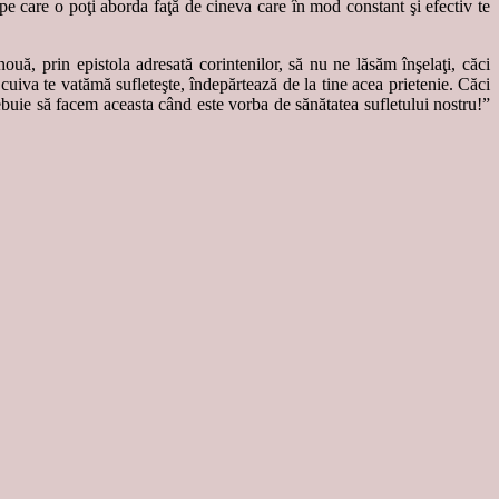
 pe care o poţi aborda faţă de cineva care în mod constant şi efectiv te
uă, prin epistola adresată corintenilor, să nu ne lăsăm înşelaţi, căci
cuiva te vatămă sufleteşte, îndepărtează de la tine acea prietenie. Căci
buie să facem aceasta când este vorba de sănătatea sufletului nostru!”