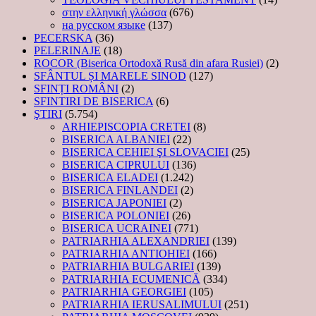
στην ελληνική γλώσσα
(676)
на русском языке
(137)
PECERSKA
(36)
PELERINAJE
(18)
ROCOR (Biserica Ortodoxă Rusă din afara Rusiei)
(2)
SFÂNTUL ȘI MARELE SINOD
(127)
SFINȚI ROMÂNI
(2)
SFINTIRI DE BISERICA
(6)
ŞTIRI
(5.754)
ARHIEPISCOPIA CRETEI
(8)
BISERICA ALBANIEI
(22)
BISERICA CEHIEI ŞI SLOVACIEI
(25)
BISERICA CIPRULUI
(136)
BISERICA ELADEI
(1.242)
BISERICA FINLANDEI
(2)
BISERICA JAPONIEI
(2)
BISERICA POLONIEI
(26)
BISERICA UCRAINEI
(771)
PATRIARHIA ALEXANDRIEI
(139)
PATRIARHIA ANTIOHIEI
(166)
PATRIARHIA BULGARIEI
(139)
PATRIARHIA ECUMENICĂ
(334)
PATRIARHIA GEORGIEI
(105)
PATRIARHIA IERUSALIMULUI
(251)