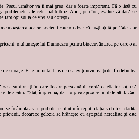
ie. Pasul următor va fi mai greu, dar e foarte important. Fă o listă cu
tăşi problemele tale cele mai intime. Apoi, pe rând, evaluează dacă se
de fapt opusul la ce vrei sau doreşti?
 recunoaşterea acelor prietenii care nu doar că nu-ţi ajută pe Cale, dar
l de prieteni, mulţumeşte lui Dumnezeu pentru binecuvântarea pe care o ai
e situaţie. Este important însă ca să eviţi învinovăţirile. În definitiv,
toase sunt relaţii în care fiecare persoană îi acordă celeilalte spaţiu să
oie de spaţiu: “Staţi împreună, dar nu prea aproape unul de altul. Căci
u se întâmplă aşa e probabil ca dintru început relaţia să fi fost clădită
 prietenii, deoarece gelozia se hrăneşte cu aşteptări nerealiste şi este