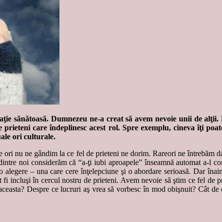
elaţie sănătoasă. Dumnezeu ne-a creat să avem nevoie unii de alţii. D
ieteni care îndeplinesc acest rol. Spre exemplu, cineva îţi poate ofe
ale ori culturale.
ulte ori nu ne gândim la ce fel de prieteni ne dorim. Rareori ne întrebăm d
dintre noi considerăm că “a-ţi iubi aproapele” înseamnă automat a-l con
a o alegere – una care cere înţelepciune şi o abordare serioasă. Dar îna
fi incluşi în cercul nostru de prieteni. Avem nevoie să ştim ce fel de p
 aceasta? Despre ce lucruri aş vrea să vorbesc în mod obişnuit? Cât de d