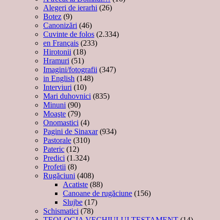
Alegeri de ierarhi
(26)
Botez
(9)
Canonizări
(46)
Cuvinte de folos
(2.334)
en Français
(233)
Hirotonii
(18)
Hramuri
(51)
Imagini/fotografii
(347)
in English
(148)
Interviuri
(10)
Mari duhovnici
(835)
Minuni
(90)
Moaşte
(79)
Onomastici
(4)
Pagini de Sinaxar
(934)
Pastorale
(310)
Pateric
(12)
Predici
(1.324)
Profetii
(8)
Rugăciuni
(408)
Acatiste
(88)
Canoane de rugăciune
(156)
Slujbe
(17)
Schismatici
(78)
TEOLOGIA VECHIULUI TESTAMENT
(14)