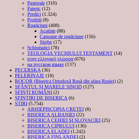
Pastorale
(310)
Pateric
(12)
Predici
(1.324)
Profetii
(8)
Rugăciuni
(408)
Acatiste
(88)
Canoane de rugăciune
(156)
Slujbe
(17)
Schismatici
(78)
TEOLOGIA VECHIULUI TESTAMENT
(14)
στην ελληνική γλώσσα
(676)
на русском языке
(137)
PECERSKA
(36)
PELERINAJE
(18)
ROCOR (Biserica Ortodoxă Rusă din afara Rusiei)
(2)
SFÂNTUL ȘI MARELE SINOD
(127)
SFINȚI ROMÂNI
(2)
SFINTIRI DE BISERICA
(6)
ŞTIRI
(5.754)
ARHIEPISCOPIA CRETEI
(8)
BISERICA ALBANIEI
(22)
BISERICA CEHIEI ŞI SLOVACIEI
(25)
BISERICA CIPRULUI
(136)
BISERICA ELADEI
(1.242)
BISERICA FINLANDEI
(2)