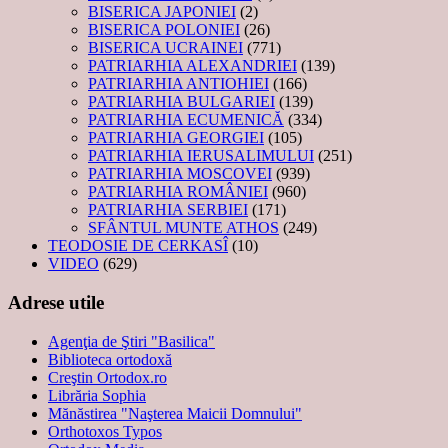
BISERICA JAPONIEI
(2)
BISERICA POLONIEI
(26)
BISERICA UCRAINEI
(771)
PATRIARHIA ALEXANDRIEI
(139)
PATRIARHIA ANTIOHIEI
(166)
PATRIARHIA BULGARIEI
(139)
PATRIARHIA ECUMENICĂ
(334)
PATRIARHIA GEORGIEI
(105)
PATRIARHIA IERUSALIMULUI
(251)
PATRIARHIA MOSCOVEI
(939)
PATRIARHIA ROMÂNIEI
(960)
PATRIARHIA SERBIEI
(171)
SFÂNTUL MUNTE ATHOS
(249)
TEODOSIE DE CERKASÎ
(10)
VIDEO
(629)
Adrese utile
Agenţia de Ştiri "Basilica"
Biblioteca ortodoxă
Creştin Ortodox.ro
Librăria Sophia
Mănăstirea "Naşterea Maicii Domnului"
Orthotoxos Typos