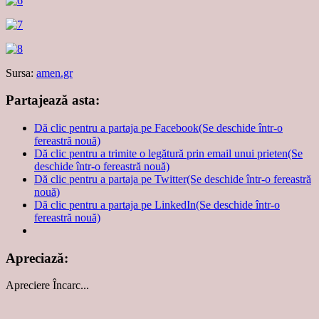
Sursa:
amen.gr
Partajează asta:
Dă clic pentru a partaja pe Facebook(Se deschide într-o
fereastră nouă)
Dă clic pentru a trimite o legătură prin email unui prieten(Se
deschide într-o fereastră nouă)
Dă clic pentru a partaja pe Twitter(Se deschide într-o fereastră
nouă)
Dă clic pentru a partaja pe LinkedIn(Se deschide într-o
fereastră nouă)
Apreciază:
Apreciere
Încarc...