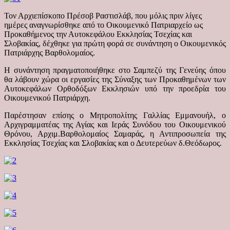
Τον Αρχιεπίσκοπο Πρέσοβ Ραστισλάβ, που μόλις πριν λίγες
ημέρες αναγνωρίσθηκε από το Οικουμενικό Πατριαρχείο ως
Προκαθήμενος την Αυτοκεφάλου Εκκλησίας Τσεχίας και
Σλοβακίας, δέχθηκε για πρώτη φορά σε συνάντηση ο Οικουμενικός
Πατριάρχης Βαρθολομαίος.
Η συνάντηση πραγματοποιήθηκε στο Σαμπεζύ της Γενεύης όπου
θα λάβουν χώρα οι εργασίες της Σύναξης των Προκαθημένων των
Αυτοκεφάλων Ορθοδόξων Εκκλησιών υπό την προεδρία του
Οικουμενικού Πατριάρχη.
Παρέστησαν επίσης ο Μητροπολίτης Γαλλίας Εμμανουήλ, ο
Αρχιγραμματέας της Αγίας και Ιεράς Συνόδου του Οικουμενικού
Θρόνου, Αρχιμ.Βαρθολομαίος Σαμαράς, η Αντιπροσωπεία της
Εκκλησίας Τσεχίας και Σλοβακίας και ο Δευτερεύων δ.Θεόδωρος.