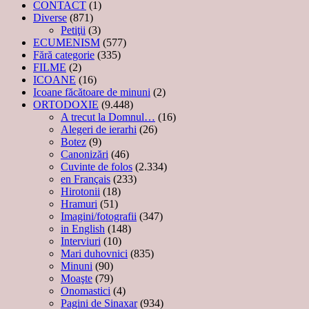
CONTACT
(1)
Diverse
(871)
Petiţii
(3)
ECUMENISM
(577)
Fără categorie
(335)
FILME
(2)
ICOANE
(16)
Icoane făcătoare de minuni
(2)
ORTODOXIE
(9.448)
A trecut la Domnul…
(16)
Alegeri de ierarhi
(26)
Botez
(9)
Canonizări
(46)
Cuvinte de folos
(2.334)
en Français
(233)
Hirotonii
(18)
Hramuri
(51)
Imagini/fotografii
(347)
in English
(148)
Interviuri
(10)
Mari duhovnici
(835)
Minuni
(90)
Moaşte
(79)
Onomastici
(4)
Pagini de Sinaxar
(934)