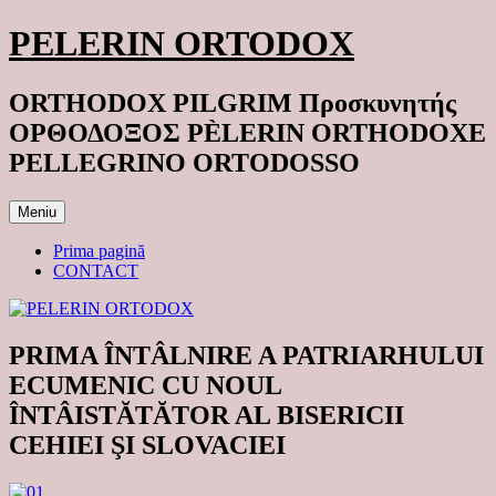
Sari
PELERIN ORTODOX
la
conținut
ORTHODOX PILGRIM Προσκυνητής
ΟΡΘΟΔΟΞΟΣ PÈLERIN ORTHODOXE
PELLEGRINO ORTODOSSO
Meniu
Prima pagină
CONTACT
PRIMA ÎNTÂLNIRE A PATRIARHULUI
ECUMENIC CU NOUL
ÎNTÂISTĂTĂTOR AL BISERICII
CEHIEI ŞI SLOVACIEI