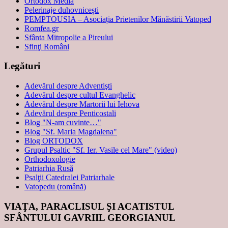
Ortodox Media
Pelerinaje duhovnicești
PEMPTOUSIA – Asociația Prietenilor Mănăstirii Vatoped
Romfea.gr
Sfânta Mitropolie a Pireului
Sfinţi Români
Legături
Adevărul despre Adventişti
Adevărul despre cultul Evanghelic
Adevărul despre Martorii lui Iehova
Adevărul despre Penticostali
Blog "N-am cuvinte…"
Blog "Sf. Maria Magdalena"
Blog ORTODOX
Grupul Psaltic "Sf. Ier. Vasile cel Mare" (video)
Orthodoxologie
Patriarhia Rusă
Psalţii Catedralei Patriarhale
Vatopedu (română)
VIAŢA, PARACLISUL ŞI ACATISTUL
SFÂNTULUI GAVRIIL GEORGIANUL