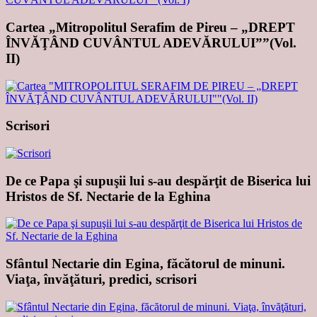
Cartea „Mitropolitul Serafim de Pireu – „DREPT
ÎNVĂŢÂND CUVÂNTUL ADEVĂRULUI””(Vol.
II)
Scrisori
De ce Papa şi supuşii lui s-au despărţit de Biserica lui
Hristos de Sf. Nectarie de la Eghina
Sfântul Nectarie din Egina, făcătorul de minuni.
Viaţa, învăţături, predici, scrisori