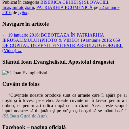
Publicat în categoria
BISERICA CEHIEI ŞI SLOVACIEI
,
Imagini/fotografii
,
PATRIARHIA ECUMENICĂ
pe
22 ianuarie
2016
de
Ιχθυς
.
Navigare în articole
←
19 ianuarie 2016: BOBOTEAZA ÎN PATRIARHIA
IERUSALIMULUI (PHOTO & VIDEO)
19 ianuarie 2016: 659
DE COPII AU DEVENIT FINII PATRIARHULUI GEORGIEI!
(Video)
→
Sfântul Ioan Evanghelistul, Apostolul dragostei
Cuvânt de folos
"Cuvintele noastre ortodoxe sunt ca armele care îi apără pe ai
noştri şi îi lovesc pe eretici. Aceste cuvinte nu îi lovesc pentru a-i
doborî, ci pentru a-i ridica după ce au căzut. Acesta este scopul
luptei noastre: să îi ajutăm şi pe vrăşmaşii noştri să se mântuiască."
(Sf. Ioan Gură de Aur).
Facebook – pagina oficială