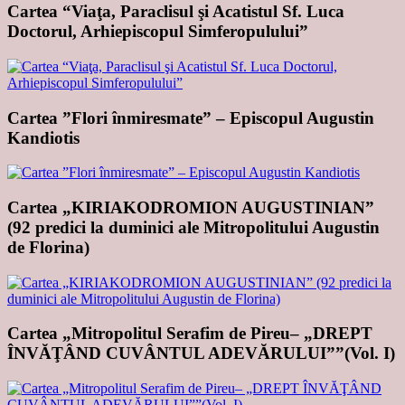
Cartea “Viaţa, Paraclisul şi Acatistul Sf. Luca
Doctorul, Arhiepiscopul Simferopulului”
Cartea ”Flori înmiresmate” – Episcopul Augustin
Kandiotis
Cartea „KIRIAKODROMION AUGUSTINIAN”
(92 predici la duminici ale Mitropolitului Augustin
de Florina)
Cartea „Mitropolitul Serafim de Pireu– „DREPT
ÎNVĂŢÂND CUVÂNTUL ADEVĂRULUI””(Vol. I)