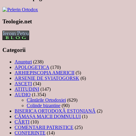
Teologie.net
Categorii
Anunţuri
(238)
APOLOGETICA
(170)
ARHIEPISCOPIA AMERICII
(5)
ARSENIE DE SVIATOGORSK
(6)
ASCEȚI
(34)
ATITUDINI
(147)
AUDIO
(1.354)
Cântările Ortodoxiei
(629)
Colinde bizantine
(90)
BISERICA ORTODOXĂ ESTONIANĂ
(2)
CĂMAȘA MAICII DOMNULUI
(1)
CĂRȚI
(10)
COMENTARII PATRISTICE
(25)
CONFERINTE
(14)