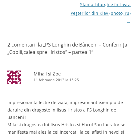
Sfânta Liturghie în Lavra
Peşterilor din Kiev (photo, ru)
→
2 comentarii la „
PS Longhin de Bânceni – Conferinţa
„Copiii,calea spre Hristos” – partea 1
”
Mihail si Zoe
11 februarie 2013 la 15:25
Impresionanta lectie de viata, impresionant exemplu de
daruire din dragoste in Iisus Hristos a PS Longhin de
Banceni !
Mila si dragostea lui Iisus Hristos si Harul Sau lucrator se
manifesta mai ales la cei incercati, la cei aflati in nevoi si