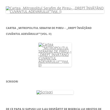
CARTEA „MITROPOLITUL SERAFIM DE PIREU – „DREPT ÎNVĂŢÂND
CUVÂNTUL ADEVĂRULUI””(VOL. II)
SCRISORI
DE CE PAPA ŞI SUPUŞII LUI S-AU DESPĂRŢIT DE BISERICA LUI HRISTOS DE