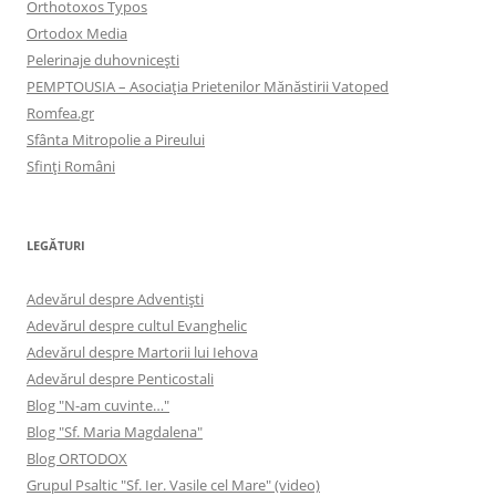
Orthotoxos Typos
Ortodox Media
Pelerinaje duhovnicești
PEMPTOUSIA – Asociația Prietenilor Mănăstirii Vatoped
Romfea.gr
Sfânta Mitropolie a Pireului
Sfinţi Români
LEGĂTURI
Adevărul despre Adventişti
Adevărul despre cultul Evanghelic
Adevărul despre Martorii lui Iehova
Adevărul despre Penticostali
Blog "N-am cuvinte…"
Blog "Sf. Maria Magdalena"
Blog ORTODOX
Grupul Psaltic "Sf. Ier. Vasile cel Mare" (video)