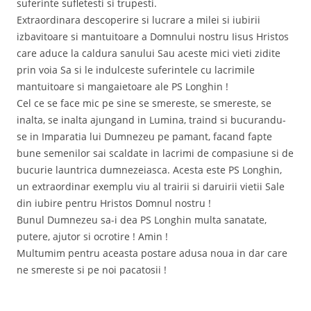
suferinte sufletesti si trupesti.
Extraordinara descoperire si lucrare a milei si iubirii
izbavitoare si mantuitoare a Domnului nostru Iisus Hristos
care aduce la caldura sanului Sau aceste mici vieti zidite
prin voia Sa si le indulceste suferintele cu lacrimile
mantuitoare si mangaietoare ale PS Longhin !
Cel ce se face mic pe sine se smereste, se smereste, se
inalta, se inalta ajungand in Lumina, traind si bucurandu-
se in Imparatia lui Dumnezeu pe pamant, facand fapte
bune semenilor sai scaldate in lacrimi de compasiune si de
bucurie launtrica dumnezeiasca. Acesta este PS Longhin,
un extraordinar exemplu viu al trairii si daruirii vietii Sale
din iubire pentru Hristos Domnul nostru !
Bunul Dumnezeu sa-i dea PS Longhin multa sanatate,
putere, ajutor si ocrotire ! Amin !
Multumim pentru aceasta postare adusa noua in dar care
ne smereste si pe noi pacatosii !