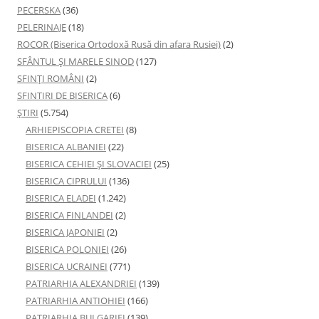
PECERSKA
(36)
PELERINAJE
(18)
ROCOR (Biserica Ortodoxă Rusă din afara Rusiei)
(2)
SFÂNTUL ȘI MARELE SINOD
(127)
SFINȚI ROMÂNI
(2)
SFINTIRI DE BISERICA
(6)
ŞTIRI
(5.754)
ARHIEPISCOPIA CRETEI
(8)
BISERICA ALBANIEI
(22)
BISERICA CEHIEI ŞI SLOVACIEI
(25)
BISERICA CIPRULUI
(136)
BISERICA ELADEI
(1.242)
BISERICA FINLANDEI
(2)
BISERICA JAPONIEI
(2)
BISERICA POLONIEI
(26)
BISERICA UCRAINEI
(771)
PATRIARHIA ALEXANDRIEI
(139)
PATRIARHIA ANTIOHIEI
(166)
PATRIARHIA BULGARIEI
(139)