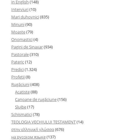
in English
(148)
Interviuri
(10)
Mari duhovnici
(835)
Minuni
(90)
Moaşte
(79)
Onomastici
(4)
Pagini de Sinaxar
(934)
Pastorale
(310)
Pateric
(12)
Predici
(1.324)
Profetii
(8)
Rugăciuni
(408)
Acatiste
(88)
Canoane de rugăciune
(156)
Slujbe
(17)
Schismatici
(78)
TEOLOGIA VECHIULUI TESTAMENT
(14)
στην ελληνική γλώσσα
(676)
на русском языке
(137)