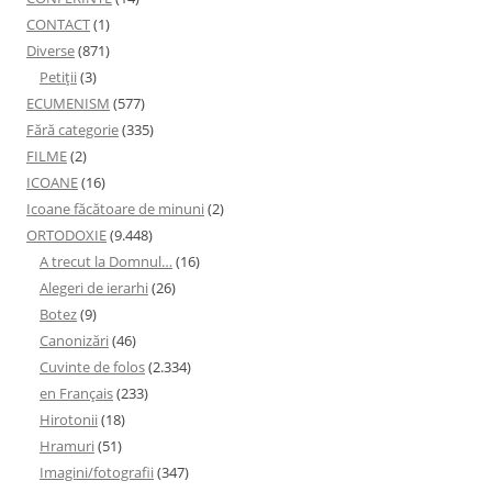
CONTACT
(1)
Diverse
(871)
Petiţii
(3)
ECUMENISM
(577)
Fără categorie
(335)
FILME
(2)
ICOANE
(16)
Icoane făcătoare de minuni
(2)
ORTODOXIE
(9.448)
A trecut la Domnul…
(16)
Alegeri de ierarhi
(26)
Botez
(9)
Canonizări
(46)
Cuvinte de folos
(2.334)
en Français
(233)
Hirotonii
(18)
Hramuri
(51)
Imagini/fotografii
(347)