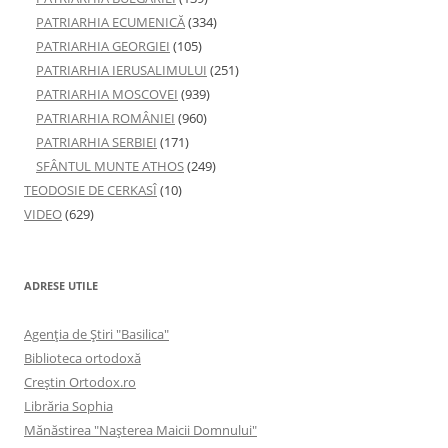
PATRIARHIA ECUMENICĂ
(334)
PATRIARHIA GEORGIEI
(105)
PATRIARHIA IERUSALIMULUI
(251)
PATRIARHIA MOSCOVEI
(939)
PATRIARHIA ROMÂNIEI
(960)
PATRIARHIA SERBIEI
(171)
SFÂNTUL MUNTE ATHOS
(249)
TEODOSIE DE CERKASÎ
(10)
VIDEO
(629)
ADRESE UTILE
Agenţia de Ştiri "Basilica"
Biblioteca ortodoxă
Creştin Ortodox.ro
Librăria Sophia
Mănăstirea "Naşterea Maicii Domnului"