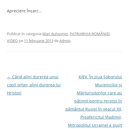
Apreciere
Încarc...
Publicat în categoria
Mari duhovnici
,
PATRIARHIA ROMÂNIEI
,
VIDEO
pe
11 februarie 2013
de
Admin
.
Navigare
←
Când alini durerea unui
KIEV. În ziua Soborului
în
copil orfan, alini durerea lui
Mucenicilor şi
articole
Hristos!
Mărturisitorilor care au
pătimit pentru Hristos în
pământul Rusiei în veacul XX,
Preafericitul Vladimir,
Mitropolitul Ucrainei a slujit