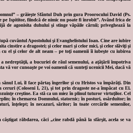
e Domnul” – grăieşte Sfântul Duh prin gura Proorocului David (Ps.
 pe Ispititor, fiindcă de nimic nu poate fi înrobit”. Având frica de
ă de agonisita duhului şi stinge văpăile cărnii; priveghează la
după cuvântul Apostolului şi Evanghelistului Ioan. Cine are iubire
 cinstire a dragostei; şi celor mari şi celor mici, şi celor slăviţi şi
eam cu el şi celor de alt neam – pe toţi oamenii îi iubeşte cu iubirea
i, a nedreptăţii, a bucuriei de răul semenului, a aţâţării împotriva
sta vă vor cunoaşte pe voi oamenii că sunteţi ucenicii Mei, dacă vă
 sânul Lui, îl face părtaş îngerilor şi cu Hristos va împărăţi. Din
ceruri (Coloseni I, 21), şi tot prin dragoste ne-a împăcat cu El.
inţe creştine. Ea stă ca un miez în plinul tuturor virtuţilor. Cel
deplin; în chemarea Domnului, statornic; în posturi, osârduitor; în
turi, înţelept; în necazuri, săritor; în toate cercările semenilor,
âştigat răbdarea, căci „cine rabdă până la sfârşit, acela se va