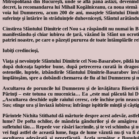
Mitropolitană din Bucureşti, unde se află până astăzi, devenind
decret, la recomandarea lui Mihail Kogălniceanu, ca noua stemă 
voia lui Dumnezeu, acum 200 de ani, moaştele Sfântului Dimitri
suferinţe şi întărire în străduinţele duhovniceşti, Sfântul arătând
Cinstirea Sfântului Dimitrie cel Nou s-a răspândit nu numai în Buc
manifestându-şi chiar iubirea de ţară, văzând în Sfânt un ocroti
patriei noastre, pe care o păzeşti pururea de toate întâmplările re
Iubiţi credincioşi,
Viaţa şi nevoinţele Sfântului Dimitrie cel Nou-Basarabov, pildă 
după dulceaţa faptelor bune, după petrecerea curată în dragost
ostenelile, luptele, izbândirile Sfântului Dimitrie-Basarabov în
împlătoşăm, spre a dobândi chemarea de fiu al lui Dumnezeu şi m
Ascultarea de poruncile lui Dumnezeu şi de învăţătura Bisericii
Părinţi – este totuna cu mucenicia… Ea „este mai plăcută lui Du
„Ascultarea deschide uşile raiului ceresc, cele închise prin neas
Sus; stinge ura şi înviază iubirea; înfrânge ispitirile minţii şi câşt
Părintele Nichita Stithatul dă mărturie despre acest adevăr, astfel
lume? De pofta ochilor, de mândria gândurilor şi de amăgirea ce
sufletului tău… Repede vor răsări lacrimile, şi te vei schimba şi 
vei fugi astfel de această lume, fuga de lume văzută nu-ţi va fi
ascultarea adevărată şi neprefăcută. Acela următor e Bunulu