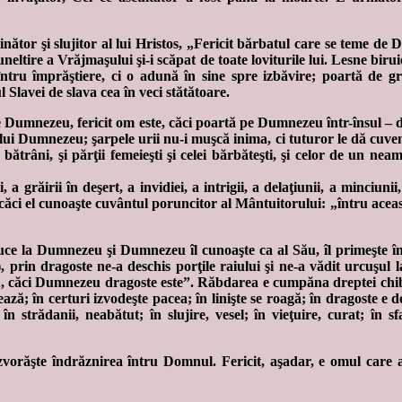
inător şi slujitor al lui Hristos, „Fericit bărbatul care se teme d
ltire a Vrăjmaşului şi-i scăpat de toate loviturile lui. Lesne biruie
tru împrăştiere, ci o adună în sine spre izbăvire; poartă de grij
lavei de slava cea în veci stătătoare.
 de Dumnezeu, fericit om este, căci poartă pe Dumnezeu într-însul – 
l lui Dumnezeu; şarpele urii nu-i muşcă inima, ci tuturor le dă cuvenita
lor bătrâni, şi părţii femeieşti şi celei bărbăteşti, şi celor de un n
a grăirii în deşert, a invidiei, a intrigii, a delaţiunii, a minciuni
 căci el cunoaşte cuvântul poruncitor al Mântuitorului: „întru acea
 duce la Dumnezeu şi Dumnezeu îl cunoaşte ca al Său, îl primeşte în
in dragoste ne-a deschis porţile raiului şi ne-a vădit urcuşul la 
u, căci Dumnezeu dragoste este”. Răbdarea e cumpăna dreptei chibzu
ază; în certuri izvodeşte pacea; în linişte se roagă; în dragoste e 
n strădanii, neabătut; în slujire, vesel; în vieţuire, curat; în sfa
orăşte îndrăznirea întru Domnul. Fericit, aşadar, e omul care a c