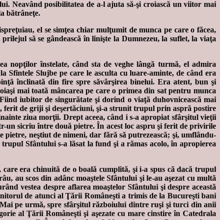
lui. Neavând posibilitatea de a-l ajuta să-şi croiască un viitor mai
 la bătrâneţe.
 dispreţuiau, el se simţea chiar mulţumit de munca pe care o făcea,
prilejul să se gândească în linişte la Dumnezeu, la suflet, la viaţa
ştea nopţilor înstelate, când sta de veghe lângă turmă, el admira
la Sfintele Slujbe pe care le asculta cu luare-aminte, de când era
oinţă înclinată din fire spre săvârşirea binelui. Era atent, bun şi
 nevoiaşi mai toată mâncarea pe care o primea din sat pentru munca
 Fiind iubitor de singurătate şi dorind o viaţă duhovnicească mai
 ferit de griji şi deşertăciuni, şi-a strunit trupul prin aspră postire
nainte ziua morţii. Drept aceea, când i s-a apropiat sfârşitul vieţii
r-un sicriu între două pietre. În acest loc aspru şi ferit de privirile
te pietre, neştiut de nimeni, dar fără să putrezească; şi, umflându-
, trupul Sfântului s-a lăsat la fund şi a rămas acolo, în apropierea
 care era chinuită de o boală cumplită, şi i-a spus că dacă trupul
la râu, au scos din adânc moaştele Sfântului şi le-au aşezat cu multă
 curând vestea despre aflarea moaştelor Sfântului şi despre această
nitorul de atunci al Ţării Româneşti a trimis de la Bucureşti bani
ai pe urmă, spre sfârşitul războiului dintre ruşi şi turci din anii
gorie al Ţării Româneşti şi aşezate cu mare cinstire în Catedrala