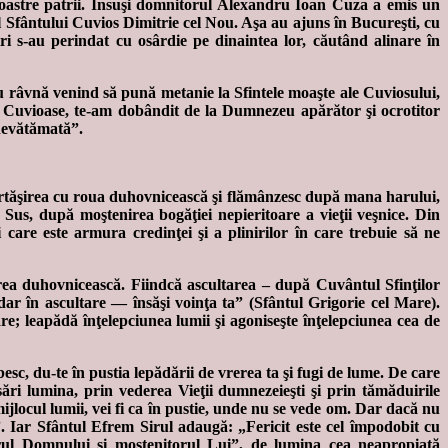
 noastre patrii. Însuşi domnitorul Alexandru Ioan Cuza a emis un
Sfântului Cuvios Dimitrie cel Nou. Aşa au ajuns în Bucureşti, cu
i s-au perindat cu osârdie pe dinaintea lor, căutând alinare în
 cu râvnă venind să pună metanie la Sfintele moaşte ale Cuviosului,
ne, Cuvioase, te-am dobândit de la Dumnezeu apărător şi ocrotitor
 nevătămată”.
părtăşirea cu roua duhovnicească şi flămânzesc după mana harului,
us, după moştenirea bogăţiei nepieritoare a vieţii veşnice. Din
 care este armura credinţei şi a plinirilor în care trebuie să ne
irea duhovnicească. Fiindcă ascultarea – după Cuvântul Sfinţilor
ar în ascultare — însăşi voinţa ta” (Sfântul Grigorie cel Mare).
re; leapădă înţelepciunea lumii şi agoniseşte înţelepciunea cea de
esc, du-te în pustia lepădării de vrerea ta şi fugi de lume. De care
ări lumina, prin vederea Vieţii dumnezeieşti şi prin tămăduirile
ijlocul lumii, vei fi ca în pustie, unde nu se vede om. Dar dacă nu
”. Iar Sfântul Efrem Sirul adaugă: „Fericit este cel împodobit cu
rul Domnului şi moştenitorul Lui”, de lumina cea neapropiată