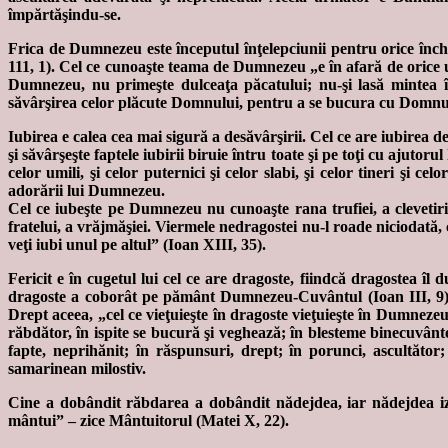
împărtăşindu-se.
Frica de Dumnezeu este începutul înţelepciunii pentru orice înch
111, 1). Cel ce cunoaşte teama de Dumnezeu „e în afară de orice une
Dumnezeu, nu primeşte dulceaţa păcatului; nu-şi lasă mintea în
săvârşirea celor plăcute Domnului, pentru a se bucura cu Domnul S
Iubirea e calea cea mai sigură a desăvârşirii. Cel ce are iubirea
şi săvârşeşte faptele iubirii biruie întru toate şi pe toţi cu ajutoru
celor umili, şi celor puternici şi celor slabi, şi celor tineri şi ce
adorării lui Dumnezeu.
Cel ce iubeşte pe Dumnezeu nu cunoaşte rana trufiei, a clevetirii, 
fratelui, a vrăjmăşiei. Viermele nedragostei nu-l roade niciodată,
veţi iubi unul pe altul” (Ioan XIII, 35).
Fericit e în cugetul lui cel ce are dragoste, fiindcă dragostea îl
dragoste a coborât pe pământ Dumnezeu-Cuvântul (Ioan III, 9), pr
Drept aceea, „cel ce vieţuieşte în dragoste vieţuieşte în Dumneze
răbdător, în ispite se bucură şi veghează; în blesteme binecuvânte
fapte, neprihănit; în răspunsuri, drept; în porunci, ascultător; î
samarinean milostiv.
Cine a dobândit răbdarea a dobândit nădejdea, iar nădejdea izv
mântui” – zice Mântuitorul (Matei X, 22).