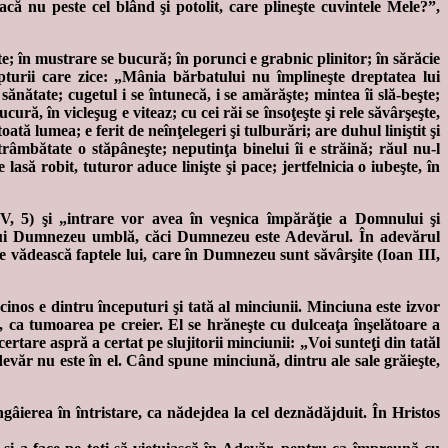
 nu peste cel blând şi potolit, care plineşte cuvintele Mele?”,
; în mustrare se bucură; în porunci e grabnic plinitor; în sărăcie
pturii care zice: „Mânia bărbatului nu împlineşte dreptatea lui
nătate; cugetul i se întunecă, i se amărăşte; mintea îi slă-beşte;
ură, în vicleşug e viteaz; cu cei răi se însoţeşte şi rele săvârşeşte,
 lumea; e ferit de neînţelegeri şi tulburări; are duhul liniştit şi
trâmbătate o stăpâneşte; neputinţa binelui îi e străină; răul nu-l
lasă robit, tuturor aduce linişte şi pace; jertfelnicia o iubeşte, în
 V, 5) şi „intrare vor avea în veşnica împărăţie a Domnului şi
le lui Dumnezeu umblă, căci Dumnezeu este Adevărul. În adevărul
e vădească faptele lui, care în Dumnezeu sunt săvârşite (Ioan III,
inos e dintru începuturi şi tată al minciunii. Minciuna este izvor
p, ca tumoarea pe creier. El se hrăneşte cu dulceaţa înşelătoare a
ertare aspră a certat pe slujitorii minciunii: „Voi sunteţi din tatăl
adevăr nu este în el. Când spune minciună, dintru ale sale grăieşte,
gâierea în întristare, ca nădejdea la cel deznădăjduit. În Hristos