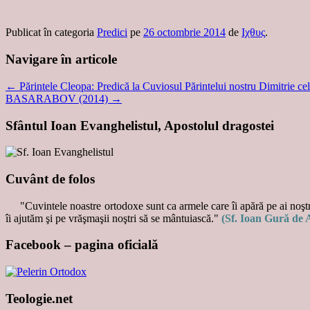
Publicat în categoria
Predici
pe
26 octombrie 2014
de
Ιχθυς
.
Navigare în articole
←
Părintele Cleopa: Predică la Cuviosul Părintelui nostru Dimitrie c
BASARABOV (2014)
→
Sfântul Ioan Evanghelistul, Apostolul dragostei
Cuvânt de folos
"Cuvintele noastre ortodoxe sunt ca armele care îi apără pe ai noştri
îi ajutăm şi pe vrăşmaşii noştri să se mântuiască."
(Sf. Ioan Gură de 
Facebook – pagina oficială
Teologie.net