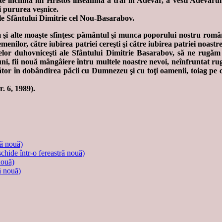
e închina lui Hristos înseamnă a trăi în Adevăr, a vesti Adevărul
i pururea veşnice.
ţele Sfântului Dimitrie cel Nou-Basarabov.
um şi alte moaşte sfinţesc pământul şi munca poporului nostru rom
menilor, către iubirea patriei cereşti şi către iubirea patriei noas
inţelor duhovniceşti ale Sfântului Dimitrie Basarabov, să ne rugă
uni, fii nouă mângâiere întru multele noastre nevoi, neînfruntat rug
utător în dobândirea păcii cu Dumnezeu şi cu toţi oamenii, toiag pe c
nr. 6, 1989).
ră nouă)
schide într-o fereastră nouă)
nouă)
ă nouă)