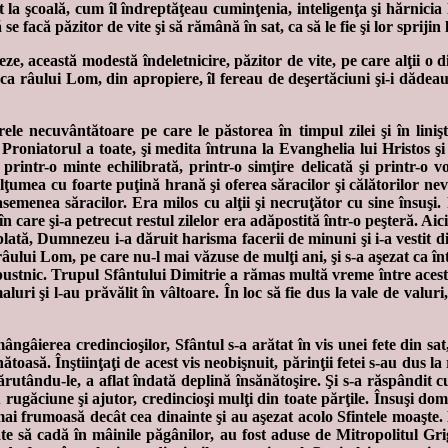
 la şcoală, cum îl îndreptăţeau cuminţenia, inteligenţa şi hărnicia 
se facă păzitor de vite şi să rămână în sat, ca să le fie şi lor sprijin
eze, această modestă îndeletnicire, păzitor de vite, pe care alţii o
unca râului Lom, din apropiere, îl fereau de deşertăciuni şi-i dădeau 
ele necuvântătoare pe care le păstorea în timpul zilei şi în lini
roniatorul a toate, şi medita întruna la Evanghelia lui Hristos şi 
a printr-o minte echilibrată, printr-o simţire delicată şi printr-o v
mulţumea cu foarte puţină hrană şi oferea săracilor şi călătorilor
emenea săracilor. Era milos cu alţii şi necruţător cu sine însuşi.
n care şi-a petrecut restul zilelor era adăpostită într-o peşteră. Aici,
plată, Dumnezeu i-a dăruit harisma facerii de minuni şi i-a vestit di
 râului Lom, pe care nu-l mai văzuse de mulţi ani, şi s-a aşezat ca înt
at pustnic. Trupul Sfântului Dimitrie a rămas multă vreme între aces
luri şi l-au prăvălit în vâltoare. În loc să fie dus la vale de valuri
âierea credincioşilor, Sfântul s-a arătat în vis unei fete din sat,
ănătoasă. Înştiinţaţi de acest vis neobişnuit, părinţii fetei s-au dus 
sărutându-le, a aflat îndată deplină însănătoşire. Şi s-a răspândit
ugăciune şi ajutor, credincioşi mulţi din toate părţile. Însuşi dom
ai frumoasă decât cea dinainte şi au aşezat acolo Sfintele moaşte. M
ate să cadă în mâinile păgânilor, au fost aduse de Mitropolitul Gri