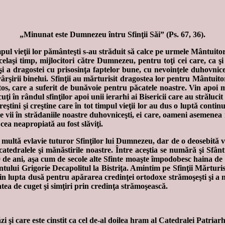
„Minunat este Dumnezeu întru Sfinţii Săi” (Ps. 67, 36).
mpul vieţii lor pământeşti s-au străduit să calce pe urmele Mântuito
celaşi timp, mijlocitori către Dumnezeu, pentru toţi cei care, ca şi 
 şi a dragostei cu prisosinţa faptelor bune, cu nevoinţele duhovnice
rşirii binelui. Sfinţii au mărturisit dragostea lor pentru Mântuitoru
 care a suferit de bunăvoie pentru păcatele noastre. Vin apoi mărtu
ecuţi în rândul sfinţilor apoi unii ierarhi ai Bisericii care au străluc
eştini şi creştine care în tot timpul vieţii lor au dus o luptă continuă
ilde vii în strădaniile noastre duhovniceşti, ei care, oameni asemene
cea neapropiată au fost slăviţi.
ultă evlavie tuturor Sfinţilor lui Dumnezeu, dar de o deosebită vene
atedralele şi mănăstirile noastre. Între aceştia se numără şi Sfân
0 de ani, aşa cum de secole alte Sfinte moaşte împodobesc haina de s
ntului Grigorie Decapolitul la Bistriţa. Amintim pe Sfinţii Mărturisi
prin lupta dusă pentru apărarea credinţei ortodoxe strămoşeşti şi a
tatea de cuget şi simţiri prin credinţa strămoşească.
i şi care este cinstit ca cel de-al doilea hram al Catedralei Patriarh