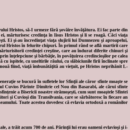
rului Hristos, să-I urmeze fără şovăire învăţătura. Ei fac parte din
ei, mărturisesc credinţa în Iisus Hristos şi li se roagă. Căci viaţa
şti. Ei şi-au încredinţat viaţa slujirii lui Dumnezeu şi aproapelui,
l Hristos în felurite chipuri. În primul rând se află martirii care
risitorii credinţei creştine, care au îndurat diferite chinuri şi
it prin înţelepciune şi bărbăţie, în povăţuirea credincioşilor pe calea
 cu ispitele, cu uneltirile răului, cu slăbiciunile firii înclinate spre
a nouă fiind, viaţă îmbunătăţită au vieţuit, pe Hristos neprihănit L-
raţie se bucură în sufletele lor Sfinţii ale căror sfinte moaşte se
tul Cuvios Părinte Dimitrie cel Nou din Basarabi, ale cărui sfinte
finţenie a Bisericii noastre strămoşeşti, cum sunt moaştele Sfintei
tori şi Cuvioşi din Transilvania, care se sărbătoresc în fiecare an
 neamului. Toate acestea dovedesc că evlavia ortodoxă a românilor
ale, a trăit acum 700 de ani. Părinţii lui erau oameni evlavioşi şi i-