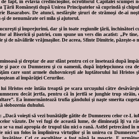
 de fapt, în evlavia credincioşilor, ocrotitorul Capitalei scumpei
a Ţării Româneşti după Unirea Principatelor să cuprindă şi chipul 
e Basarabov. De atunci, nesfârşite şiruri de strămoşi de-ai noştr
u-şi de nenumărate ori mila şi ajutorul.
ureşti şi împrejurimi, dar şi în toate regiunile ţării, închinători
tor al Bisericii şi patriei, cum spune un vers din acatist: „Pe ti
le şi de năvălirile vrăjmaşilor. De aceea, Sfinte Dimitrie, păzeşte-o
luminoasă şi dreptar de aur sfânt pentru cei ce însetează după îm
e şi pace cu Dumnezeu şi cu oamenii, după înţelepciunea cea de S
văţăm care sunt armele duhovniceşti ale luptătorului lui Hristos şi
oştean al împărăţiei Cerurilor.
 lui Hristos este întâia treaptă pe scara urcuşului către desăvârş
mnezeu decât jertfa, pentru că în jertfă se junghie trup străin, d
cultare”. Ea înmormântează trufia gândului şi naşte smerita cugeta
igă slobozenia duhului.
: „Dacă voieşti să vezi bunătăţile gătite de Dumnezeu celor ce-L iub
lor văzute. De vei fugi de această lume, de dimineaţă îţi va răs
nu se va mai apropia de trupul tău nici o rană. Astfel petrecând în m
 de nici un folos în împlinirea virtuţilor şi în unirea cu Dumnezeu
i învăţător, Cel ce ascultător a fost până la moarte. E următo