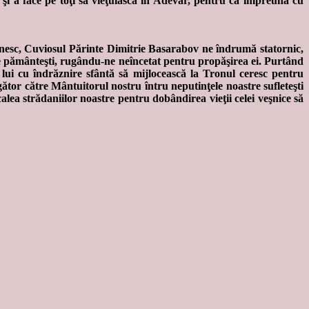
 şi a face pe toţi să vieţuiască în Adevăr, pentru ca împreună cu
ânesc, Cuviosul Părinte Dimitrie Basarabov ne îndrumă statornic,
tre pământeşti, rugându-ne neîncetat pentru propăşirea ei. Purtând
m lui cu îndrăznire sfântă să mijlocească la Tronul ceresc pentru
ător către Mântuitorul nostru întru neputinţele noastre sufleteşti
alea strădaniilor noastre pentru dobândirea vieţii celei veşnice să