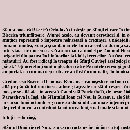
Sfânta noastră Biserică Ortodoxă cinsteşte pe Sfinţii ei care în ti
Biserica triumfătoare. Ajunşi acolo, au devenit ocrotitori şi, în a
sfinţilor reprezintă o împletire neîncetată a credinţei, a nădejdii
punând mintea, voinţa şi simţămintele lor în acord cu dorinţa săvâ
prin viaţa lor mucenicească au urmat ca model pe Domnul Hristos,
prigoniri din partea închinătorilor la idoli şi ereticilor. Au fost tr
mântuirii. Au fost ridicaţi la treapta de Sfinţi Cuvioşi acei zeloşi cr
păcat. Toţi acei sfinţi sunt mijlocitori către Părintele ceresc şi p
au purtat, cu cununa nepieritoare au fost încununaţi şi în lumina 
Credincioşii Bisericii Ortodoxe Române strămoşeşti se închină cu m
află pe pământul românesc, aduse şi aşezate cu sfânt respect în c
moaşte se află aici, în această Catedrală Patriarhală, de peste 20
Parascheva la Iaşi, ale Sfântului Ioan cel Nou la Suceava, ale Sfâ
în cursul lunii octombrie şi care au dobândit cununa sfinţeniei 
de pretutindeni a contribuit la întărirea fiinţei naţionale şi la uni
Iubiţi credincioşi,
Sfântul Dimitrie cel Nou, la a cărui raclă ne închinăm cu toţii astăz