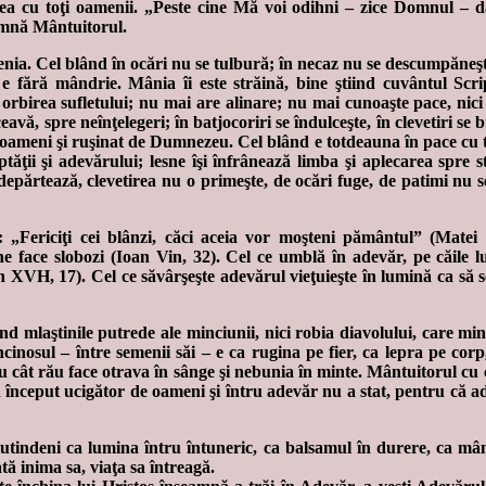
 cu toţi oamenii. „Peste cine Mă voi odihni – zice Domnul – dacă
eamnă Mântuitorul.
nia. Cel blând în ocări nu se tulbură; în necaz nu se descumpăneşte
 e fără mândrie. Mânia îi este străină, bine ştiind cuvântul Scri
rbirea sufletului; nu mai are alinare; nu mai cunoaşte pace, nici să
vă, spre neînţelegeri; în batjocoriri se îndulceşte, în clevetiri se buc
oameni şi ruşinat de Dumnezeu. Cel blând e totdeauna în pace cu toată
ptăţii şi adevărului; lesne îşi înfrânează limba şi aplecarea spre s
 depărtează, clevetirea nu o primeşte, de ocări fuge, de patimi nu se 
d: „Fericiţi cei blânzi, căci aceia vor moşteni pământul” (Matei
l ne face slobozi (Ioan Vin, 32). Cel ce umblă în adevăr, pe căi
 XVH, 17). Cel ce săvârşeşte adevărul vieţuieşte în lumină ca să s
 mlaştinile putrede ale minciunii, nici robia diavolului, care minc
ncinosul – între semenii săi – e ca rugina pe fier, ca lepra pe cor
 rău cât rău face otrava în sânge şi nebunia în minte. Mântuitorul cu c
 din început ucigător de oameni şi întru adevăr nu a stat, pentru că 
etutindeni ca lumina întru întuneric, ca balsamul în durere, ca mân
oată inima sa, viaţa sa întreagă.