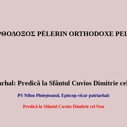
ΟΡΘΟΔΟΞΟΣ PÈLERIN ORTHODOXE P
arhal: Predică la Sfântul Cuvios Dimitrie c
PS Nifon Ploieşteanul, Episcop-vicar patriarhal:
Predică la Sfântul Cuvios Dimitrie cel Nou