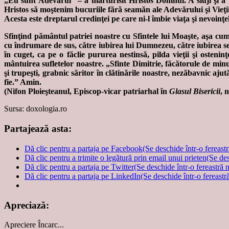
„Eu sunt Adevărul” – a mărturisit Hristos Domnul. A sluji şi a t
Hristos să moştenim bucuriile fără seamăn ale Adevărului şi Vieţi
Acesta este dreptarul credinţei pe care ni-l îmbie viaţa şi nevoin
Sfinţind pământul patriei noastre cu Sfintele lui Moaşte, aşa c
cu îndrumare de sus, către iubirea lui Dumnezeu, către iubirea se
în cuget, ca pe o făclie pururea nestinsă, pilda vieţii şi osten
mântuirea sufletelor noastre. „Sfinte Dimitrie, făcătorule de min
şi trupeşti, grabnic săritor în clătinările noastre, nezăbavnic aj
fie.” Amin.
(Nifon Ploieşteanul, Episcop-vicar patriarhal în
Glasul Bisericii
, 
Sursa: doxologia.ro
Partajează asta:
Dă clic pentru a partaja pe Facebook(Se deschide într-o fereast
Dă clic pentru a trimite o legătură prin email unui prieten(Se de
Dă clic pentru a partaja pe Twitter(Se deschide într-o fereastră 
Dă clic pentru a partaja pe LinkedIn(Se deschide într-o fereastr
Apreciază:
Apreciere
Încarc...