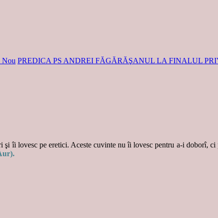
el Nou
PREDICA PS ANDREI FĂGĂRĂŞANUL LA FINALUL PRIV
 şi îi lovesc pe eretici. Aceste cuvinte nu îi lovesc pentru a-i doborî, ci
Aur).