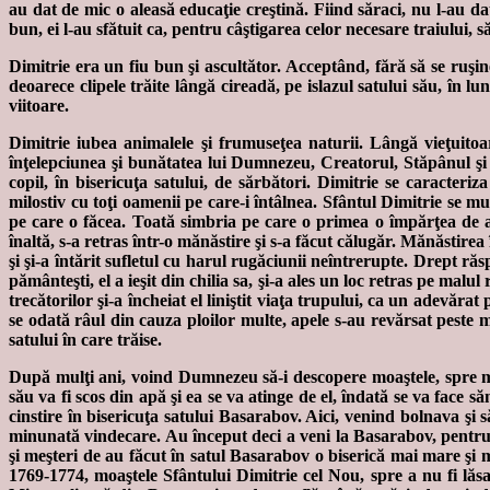
au dat de mic o aleasă educaţie creştină. Fiind săraci, nu l-au dat
bun, ei l-au sfătuit ca, pentru câştigarea celor necesare traiului, să 
Dimitrie era un fiu bun şi ascultător. Acceptând, fără să se ruşin
deoarece clipele trăite lângă cireadă, pe islazul satului său, în l
viitoare.
Dimitrie iubea animalele şi frumuseţea naturii. Lângă vieţuitoar
înţelepciunea şi bunătatea lui Dumnezeu, Creatorul, Stăpânul şi P
copil, în bisericuţa satului, de sărbători. Dimitrie se caracteriz
milostiv cu toţi oamenii pe care-i întâlnea. Sfântul Dimitrie se 
pe care o făcea. Toată simbria pe care o primea o împărţea de as
înaltă, s-a retras într-o mănăstire şi s-a făcut călugăr. Mănăstirea î
şi şi-a întărit sufletul cu harul rugăciunii neîntrerupte. Drept răs
pământeşti, el a ieşit din chilia sa, şi-a ales un loc retras pe malul
trecătorilor şi-a încheiat el liniştit viaţa trupului, ca un adevăr
se odată râul din cauza ploilor multe, apele s-au revărsat peste ma
satului în care trăise.
După mulţi ani, voind Dumnezeu să-i descopere moaştele, spre mâng
său va fi scos din apă şi ea se va atinge de el, îndată se va face s
cinstire în bisericuţa satului Basarabov. Aici, venind bolnava şi 
minunată vindecare. Au început deci a veni la Basarabov, pentru r
şi meşteri de au făcut în satul Basarabov o biserică mai mare şi m
1769-1774, moaştele Sfântului Dimitrie cel Nou, spre a nu fi lăs