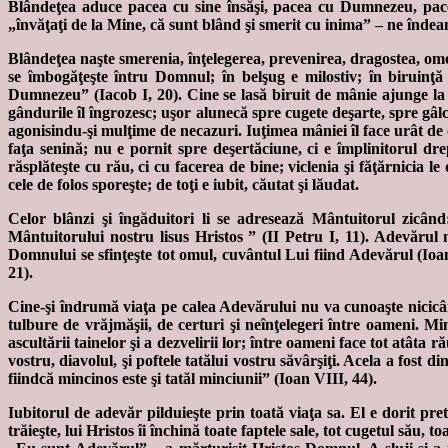
Blândeţea aduce pacea cu sine însăşi, pacea cu Dumnezeu, pacea
„învăţaţi de la Mine, că sunt blând şi smerit cu inima” – ne înd
Blândeţea naşte smerenia, înţelegerea, prevenirea, dragostea, ome
se îmbogăţeşte întru Domnul; în belşug e milostiv; în biruinţă
Dumnezeu” (Iacob I, 20). Cine se lasă biruit de mânie ajunge la o
gândurile îl îngrozesc; uşor alunecă spre cugete deşarte, spre gâlcea
agonisindu-şi mulţime de necazuri. Iuţimea mâniei îl face urât de 
faţa senină; nu e pornit spre deşertăciune, ci e împlinitorul dre
răsplăteşte cu rău, ci cu facerea de bine; viclenia şi făţărnicia le
cele de folos sporeşte; de toţi e iubit, căutat şi lăudat.
Celor blânzi şi îngăduitori li se adresează Mântuitorul zicân
Mântuitorului nostru lisus Hristos ” (II Petru I, 11). Adevăru
Domnului se sfinţeşte tot omul, cuvântul Lui fiind Adevărul (Ioan
21).
Cine-şi îndrumă viaţa pe calea Adevărului nu va cunoaşte nicicând
tulbure de vrăjmăşii, de certuri şi neînţelegeri între oameni. Mi
ascultării tainelor şi a dezvelirii lor; între oameni face tot atâta
vostru, diavolul, şi poftele tatălui vostru săvârşiţi. Acela a fost
fiindcă mincinos este şi tatăl minciunii” (Ioan VIII, 44).
Iubitorul de adevăr pilduieşte prin toată viaţa sa. El e dorit pr
trăieşte, lui Hristos îi închină toate faptele sale, tot cugetul său, t