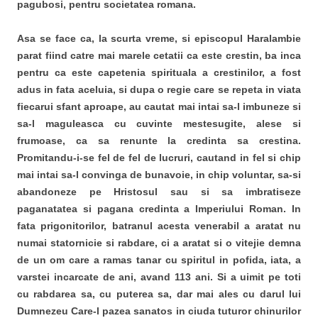
pagubosi, pentru societatea romana.
Asa se face ca, la scurta vreme, si episcopul Haralambie
parat fiind catre mai marele cetatii ca este crestin, ba inca
pentru ca este capetenia spirituala a crestinilor, a fost
adus in fata aceluia, si dupa o regie care se repeta in viata
fiecarui sfant aproape, au cautat mai intai sa-l imbuneze si
sa-l maguleasca cu cuvinte mestesugite, alese si
frumoase, ca sa renunte la credinta sa crestina.
Promitandu-i-se fel de fel de lucruri, cautand in fel si chip
mai intai sa-l convinga de bunavoie, in chip voluntar, sa-si
abandoneze pe Hristosul sau si sa imbratiseze
paganatatea si pagana credinta a Imperiului Roman. In
fata prigonitorilor, batranul acesta venerabil a aratat nu
numai statornicie si rabdare, ci a aratat si o vitejie demna
de un om care a ramas tanar cu spiritul in pofida, iata, a
varstei incarcate de ani, avand 113 ani. Si a uimit pe toti
cu rabdarea sa, cu puterea sa, dar mai ales cu darul lui
Dumnezeu Care-l pazea sanatos in ciuda tuturor chinurilor