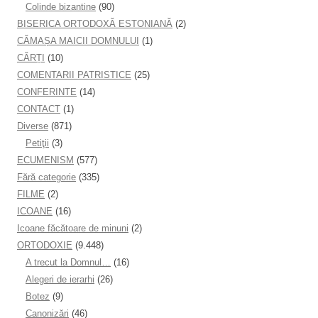
Colinde bizantine
(90)
BISERICA ORTODOXĂ ESTONIANĂ
(2)
CĂMAȘA MAICII DOMNULUI
(1)
CĂRȚI
(10)
COMENTARII PATRISTICE
(25)
CONFERINTE
(14)
CONTACT
(1)
Diverse
(871)
Petiţii
(3)
ECUMENISM
(577)
Fără categorie
(335)
FILME
(2)
ICOANE
(16)
Icoane făcătoare de minuni
(2)
ORTODOXIE
(9.448)
A trecut la Domnul…
(16)
Alegeri de ierarhi
(26)
Botez
(9)
Canonizări
(46)