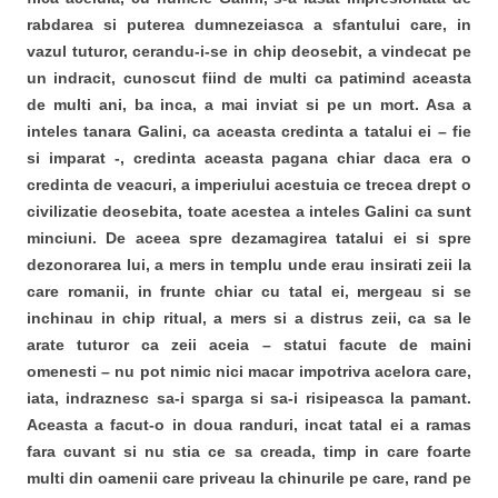
rabdarea si puterea dumnezeiasca a sfantului care, in
vazul tuturor, cerandu-i-se in chip deosebit, a vindecat pe
un indracit, cunoscut fiind de multi ca patimind aceasta
de multi ani, ba inca, a mai inviat si pe un mort. Asa a
inteles tanara Galini, ca aceasta credinta a tatalui ei – fie
si imparat -, credinta aceasta pagana chiar daca era o
credinta de veacuri, a imperiului acestuia ce trecea drept o
civilizatie deosebita, toate acestea a inteles Galini ca sunt
minciuni. De aceea spre dezamagirea tatalui ei si spre
dezonorarea lui, a mers in templu unde erau insirati zeii la
care romanii, in frunte chiar cu tatal ei, mergeau si se
inchinau in chip ritual, a mers si a distrus zeii, ca sa le
arate tuturor ca zeii aceia – statui facute de maini
omenesti – nu pot nimic nici macar impotriva acelora care,
iata, indraznesc sa-i sparga si sa-i risipeasca la pamant.
Aceasta a facut-o in doua randuri, incat tatal ei a ramas
fara cuvant si nu stia ce sa creada, timp in care foarte
multi din oamenii care priveau la chinurile pe care, rand pe