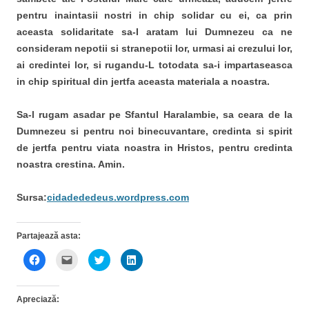
pentru inaintasii nostri in chip solidar cu ei, ca prin
aceasta solidaritate sa-I aratam lui Dumnezeu ca ne
consideram nepotii si stranepotii lor, urmasi ai crezului lor,
ai credintei lor, si rugandu-L totodata sa-i impartaseasca
in chip spiritual din jertfa aceasta materiala a noastra.
Sa-l rugam asadar pe Sfantul Haralambie, sa ceara de la
Dumnezeu si pentru noi binecuvantare, credinta si spirit
de jertfa pentru viata noastra in Hristos, pentru credinta
noastra crestina. Amin.
Sursa:
cidadededeus.wordpress.com
Partajează asta:
D
D
D
D
ă
ă
ă
ă
c
c
c
c
l
l
l
l
i
i
i
i
Apreciază:
c
c
c
c
p
p
p
p