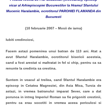
vicar al Arhiepiscopiei Bucurestilor la Hramul Sfantului
Mucenic Haralambie, ocrotitorul PAROHIEI FLAMANDA din
Bucuresti
(10 februarie 2007 – Mosii de iarna)
Iubiti credinciosi,
Facem astazi pomenirea unui batran de 113 ani. Atat a
avut Sfantul Haralambie, ocrotitorul bisericii acesteia,
cand a fost arestat si maltratat in fel si chip, pentru ca sa
renunte la credinta sa crestina.
Suntem in veacul al treilea, cand Sfantul Haralambie era
episcop in Cetatea Magneziei, din Asia Mica, Turcia de
astazi, in vremea batranului imparat Sever, care a dat
porunca in intreg Imperiul Roman sa fie prigoniti crestinii,
pentru ca erau socotiti in vremea aceea periculosi si