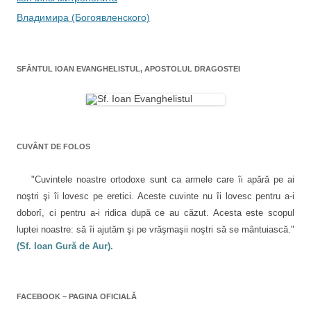
r
i
-
r
-
e
o
-
e
Владимира (Богоявленского)
o
t
f
o
f
e
e
f
î
e
n
r
e
r
(
e
r
e
S
a
e
n
a
e
s
a
SFÂNTUL IOAN EVANGHELISTUL, APOSTOLUL DRAGOSTEI
s
d
t
s
a
t
e
r
t
r
s
ă
r
r
ă
c
n
ă
n
h
o
n
o
i
u
o
t
u
d
ă
u
ă
e
)
ă
i
)
î
)
n
CUVÂNT DE FOLOS
c
t
r
-
o
"Cuvintele noastre ortodoxe sunt ca armele care îi apără pe ai
o
f
l
noştri şi îi lovesc pe eretici. Aceste cuvinte nu îi lovesc pentru a-i
e
r
e
doborî, ci pentru a-i ridica după ce au căzut. Acesta este scopul
e
a
luptei noastre: să îi ajutăm şi pe vrăşmaşii noştri să se mântuiască."
s
t
(Sf. Ioan Gură de Aur).
r
ă
n
o
u
ă
)
FACEBOOK – PAGINA OFICIALĂ