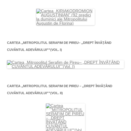
CARTEA „MITROPOLITUL SERAFIM DE PIREU– „DREPT ÎNVĂŢÂND
CUVÂNTUL ADEVĂRULUI””(VOL. I)
CARTEA „MITROPOLITUL SERAFIM DE PIREU – „DREPT ÎNVĂŢÂND
CUVÂNTUL ADEVĂRULUI””(VOL. II)