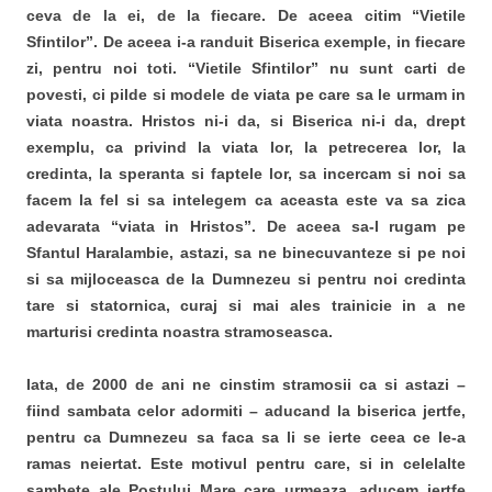
ceva de la ei, de la fiecare. De aceea citim “Vietile
Sfintilor”. De aceea i-a randuit Biserica exemple, in fiecare
zi, pentru noi toti. “Vietile Sfintilor” nu sunt carti de
povesti, ci pilde si modele de viata pe care sa le urmam in
viata noastra. Hristos ni-i da, si Biserica ni-i da, drept
exemplu, ca privind la viata lor, la petrecerea lor, la
credinta, la speranta si faptele lor, sa incercam si noi sa
facem la fel si sa intelegem ca aceasta este va sa zica
adevarata “viata in Hristos”. De aceea sa-l rugam pe
Sfantul Haralambie, astazi, sa ne binecuvanteze si pe noi
si sa mijloceasca de la Dumnezeu si pentru noi credinta
tare si statornica, curaj si mai ales trainicie in a ne
marturisi credinta noastra stramoseasca.
Iata, de 2000 de ani ne cinstim stramosii ca si astazi –
fiind sambata celor adormiti – aducand la biserica jertfe,
pentru ca Dumnezeu sa faca sa li se ierte ceea ce le-a
ramas neiertat. Este motivul pentru care, si in celelalte
sambete ale Postului Mare care urmeaza, aducem jertfe