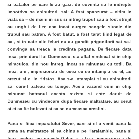
si batailor pe care le-au gasit de cuviinta sa le indrepte
impotriva sa chinuitorii sai: A fost spanzurat – citim in
viata sa – de maini in sus si intreg trupul sau a fost strujit
cu unghii de fier, asa incat curgea sangele siroaie din
trupul sau batran. A fost batut, a fost tarat fiind legat de
cai, si in cate alte feluri nu au gandit prigonitorii sai sa-l
convinga sa treaca la credinta pagana. De fiecare data
insa, prin darul lui Dumnezeu, s-a aflat vindecat si in chip
miraculos, din nou intreg, incat se minunau cu totii. Ba
inca, unii, impresionati de ceea ce se intampla cu el, au
crezut si ei in Hristos. Asa s-a intamplat si cu chinuitorii
sai care-l bateau cu toiege. Aceia vazand cum in chip
minunat batranul acesta rezista si este daruit de
Dumnezeu cu vindecare dupa fiecare maltratare, au cerut
si ei sa fie botezati si sa se numeasca crestini.
Pana si fiica imparatului Sever, care si el a venit pana la
urma sa maltrateze si sa chinuie pe Haralambie, pana si
fiica aceluia, cu numele Galini, s-a lasat impresionata de