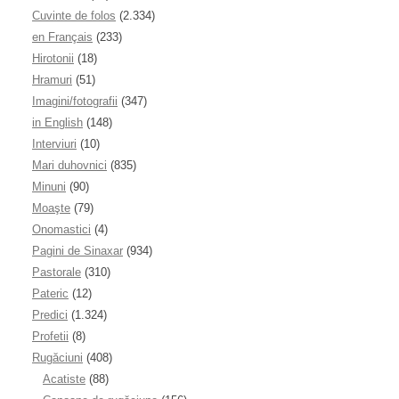
Cuvinte de folos
(2.334)
en Français
(233)
Hirotonii
(18)
Hramuri
(51)
Imagini/fotografii
(347)
in English
(148)
Interviuri
(10)
Mari duhovnici
(835)
Minuni
(90)
Moaşte
(79)
Onomastici
(4)
Pagini de Sinaxar
(934)
Pastorale
(310)
Pateric
(12)
Predici
(1.324)
Profetii
(8)
Rugăciuni
(408)
Acatiste
(88)