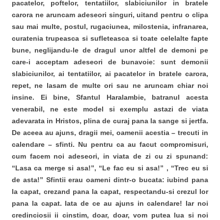
pacatelor, poftelor, tentatiilor, slabiciunilor in bratele
carora ne aruncam adeseori singuri, uitand pentru o clipa
sau mai multe, postul, rugaciunea, milostenia, infranarea,
curatenia trupeasca si sufleteasca si toate celelalte fapte
bune, neglijandu-le de dragul unor altfel de demoni pe
care-i acceptam adeseori de bunavoie: sunt demonii
slabiciunilor, ai tentatiilor, ai pacatelor in bratele carora,
repet, ne lasam de multe ori sau ne aruncam chiar noi
insine. Ei bine, Sfantul Haralambie, batranul acesta
venerabil, ne este model si exemplu astazi de viata
adevarata in Hristos, plina de curaj pana la sange si jertfa.
De aceea au ajuns, dragii mei, oamenii acestia – trecuti in
calendare – sfinti. Nu pentru ca au facut compromisuri,
cum facem noi adeseori, in viata de zi cu zi spunand:
“Lasa ca merge si asa!”, “Le fac eu si asa!” , “Trec eu si
de asta!” Sfintii erau oameni dintr-o bucata: iubind pana
la capat, crezand pana la capat, respectandu-si crezul lor
pana la capat. Iata de ce au ajuns in calendare! Iar noi
credinciosii ii cinstim, doar, doar, vom putea lua si noi