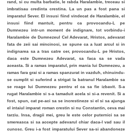
rand, si cu multa barbatie, le rabda Haralambie, treceau si
imbratisau credinta crestina. La un pas a fost pana si
imparatul Sever. El insusi fiind vindecat de Haralambie, el
insusi fiind mantuit, pentru ca provocandu-L pe
Dumnezeu intr-un moment de indignare, tot vorbindu-i
Haralambie de Dumnezeul Cel Adevarat, Hristos, adevarat
fata de zeii sai mincinosi, se spune ca a luat arcul si in
indignarea sa a tras catre cer, provocandu-L pe Hristos,
daca este Dumnezeu Adevarat, sa faca sa se vada
aceasta. Si a ramas imparatul, prin mania lui Dumnezeu, a
ramas fara grai si a ramas spanzurat in vazduh, chinuindu-
se cumplit si suferind a strigat la batranul Haralambie sa
se roage lui Dumnezeu pentru el ca sa fie izbavit. S-a
rugat Haralambie si s-a tamaduit acela si si-a revenit. Si a
fost, spun, cat pe-aci sa se increstineze si el si sa ajunga
el intaiul imparat roman crestin si nu Constantin, ceva mai
tarziu. Insa, dragii mei, greu le este celor puternici sa se
smereasca si sa accepte adevarul chiar daca-l vad sau il
cunosc. Greu i-a fost imparatului Sever sa-si abandoneze