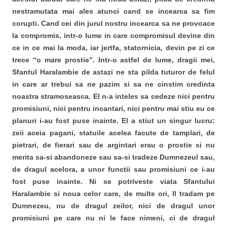
nestramutata mai ales atunci cand se incearca sa fim
corupti. Cand cei din jurul nostru incearca sa ne provoace
la compromis, intr-o lume in care compromisul devine din
ce in ce mai la moda, iar jertfa, statornicia, devin pe zi ce
trece “o mare prostie”. Intr-o astfel de lume, dragii mei,
Sfantul Haralambie de astazi ne sta pilda tuturor de felul
in care ar trebui sa ne pazim si sa ne cinstim credinta
noastra stramoseasca. El n-a inteles sa cedeze nici pentru
promisiuni, nici pentru incantari, nici pentru mai stiu eu ce
planuri i-au fost puse inainte. El a stiut un singur lucru:
zeii aceia pagani, statuile acelea facute de tamplari, de
pietrari, de fierari sau de argintari erau o prostie si nu
merita sa-si abandoneze sau sa-si tradeze Dumnezeul sau,
de dragul acelora, a unor functii sau promisiuni ce i-au
fost puse inainte. Ni se potriveste viata Sfantului
Haralambie si noua celor care, de multe ori, Il tradam pe
Dumnezeu, nu de dragul zeilor, nici de dragul unor
promisiuni pe care nu ni le face nimeni, ci de dragul