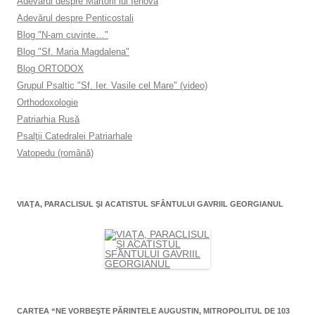
Adevărul despre Martorii lui Iehova
Adevărul despre Penticostali
Blog "N-am cuvinte…"
Blog "Sf. Maria Magdalena"
Blog ORTODOX
Grupul Psaltic "Sf. Ier. Vasile cel Mare" (video)
Orthodoxologie
Patriarhia Rusă
Psalţii Catedralei Patriarhale
Vatopedu (română)
VIAŢA, PARACLISUL ŞI ACATISTUL SFÂNTULUI GAVRIIL GEORGIANUL
CARTEA “NE VORBEŞTE PĂRINTELE AUGUSTIN, MITROPOLITUL DE 103