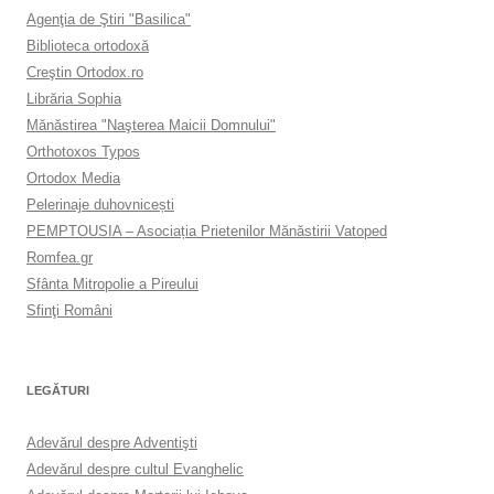
Agenţia de Ştiri "Basilica"
Biblioteca ortodoxă
Creştin Ortodox.ro
Librăria Sophia
Mănăstirea "Naşterea Maicii Domnului"
Orthotoxos Typos
Ortodox Media
Pelerinaje duhovnicești
PEMPTOUSIA – Asociația Prietenilor Mănăstirii Vatoped
Romfea.gr
Sfânta Mitropolie a Pireului
Sfinţi Români
LEGĂTURI
Adevărul despre Adventişti
Adevărul despre cultul Evanghelic