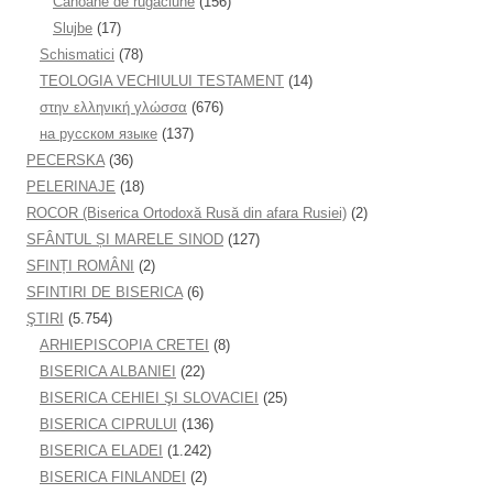
Canoane de rugăciune
(156)
Slujbe
(17)
Schismatici
(78)
TEOLOGIA VECHIULUI TESTAMENT
(14)
στην ελληνική γλώσσα
(676)
на русском языке
(137)
PECERSKA
(36)
PELERINAJE
(18)
ROCOR (Biserica Ortodoxă Rusă din afara Rusiei)
(2)
SFÂNTUL ȘI MARELE SINOD
(127)
SFINȚI ROMÂNI
(2)
SFINTIRI DE BISERICA
(6)
ŞTIRI
(5.754)
ARHIEPISCOPIA CRETEI
(8)
BISERICA ALBANIEI
(22)
BISERICA CEHIEI ŞI SLOVACIEI
(25)
BISERICA CIPRULUI
(136)
BISERICA ELADEI
(1.242)
BISERICA FINLANDEI
(2)