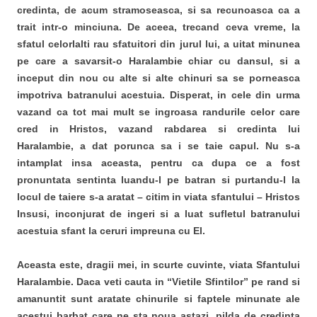
credinta, de acum stramoseasca, si sa recunoasca ca a
trait intr-o minciuna. De aceea, trecand ceva vreme, la
sfatul celorlalti rau sfatuitori din jurul lui, a uitat minunea
pe care a savarsit-o Haralambie chiar cu dansul, si a
inceput din nou cu alte si alte chinuri sa se porneasca
impotriva batranului acestuia. Disperat, in cele din urma
vazand ca tot mai mult se ingroasa randurile celor care
cred in Hristos, vazand rabdarea si credinta lui
Haralambie, a dat porunca sa i se taie capul. Nu s-a
intamplat insa aceasta, pentru ca dupa ce a fost
pronuntata sentinta luandu-l pe batran si purtandu-l la
locul de taiere s-a aratat – citim in viata sfantului – Hristos
Insusi, inconjurat de ingeri si a luat sufletul batranului
acestuia sfant la ceruri impreuna cu El.
Aceasta este, dragii mei, in scurte cuvinte, viata Sfantului
Haralambie. Daca veti cauta in “Vietile Sfintilor” pe rand si
amanuntit sunt aratate chinurile si faptele minunate ale
acestui barbat care ne sta noua astazi, pilda de credinta