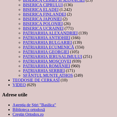
BISERICA CEHIEI ŞI SLOVACIEI
(25)
BISERICA CIPRULUI
(136)
BISERICA ELADEI
(1.242)
BISERICA FINLANDEI
(2)
BISERICA JAPONIEI
(2)
BISERICA POLONIEI
(26)
BISERICA UCRAINEI
(771)
PATRIARHIA ALEXANDRIEI
(139)
PATRIARHIA ANTIOHIEI
(166)
PATRIARHIA BULGARIEI
(139)
PATRIARHIA ECUMENICĂ
(334)
PATRIARHIA GEORGIEI
(105)
PATRIARHIA IERUSALIMULUI
(251)
PATRIARHIA MOSCOVEI
(939)
PATRIARHIA ROMÂNIEI
(960)
PATRIARHIA SERBIEI
(171)
SFÂNTUL MUNTE ATHOS
(249)
TEODOSIE DE CERKASÎ
(10)
VIDEO
(629)
Adrese utile
Agenţia de Ştiri "Basilica"
Biblioteca ortodoxă
Creştin Ortodox.ro