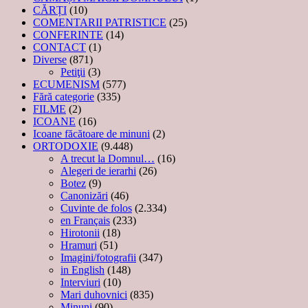
CĂRȚI
(10)
COMENTARII PATRISTICE
(25)
CONFERINTE
(14)
CONTACT
(1)
Diverse
(871)
Petiţii
(3)
ECUMENISM
(577)
Fără categorie
(335)
FILME
(2)
ICOANE
(16)
Icoane făcătoare de minuni
(2)
ORTODOXIE
(9.448)
A trecut la Domnul…
(16)
Alegeri de ierarhi
(26)
Botez
(9)
Canonizări
(46)
Cuvinte de folos
(2.334)
en Français
(233)
Hirotonii
(18)
Hramuri
(51)
Imagini/fotografii
(347)
in English
(148)
Interviuri
(10)
Mari duhovnici
(835)
Minuni
(90)