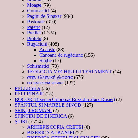
Moaşte
(79)
Onomastici
(4)
Pagini de Sinaxar
(934)
Pastorale
(310)
Pateric
(12)
Predici
(1.324)
Profetii
(8)
Rugăciuni
(408)
Acatiste
(88)
Canoane de rugăciune
(156)
Slujbe
(17)
Schismatici
(78)
TEOLOGIA VECHIULUI TESTAMENT
(14)
στην ελληνική γλώσσα
(676)
на русском языке
(137)
PECERSKA
(36)
PELERINAJE
(18)
ROCOR (Biserica Ortodoxă Rusă din afara Rusiei)
(2)
SFÂNTUL ȘI MARELE SINOD
(127)
SFINȚI ROMÂNI
(2)
SFINTIRI DE BISERICA
(6)
ŞTIRI
(5.754)
ARHIEPISCOPIA CRETEI
(8)
BISERICA ALBANIEI
(22)