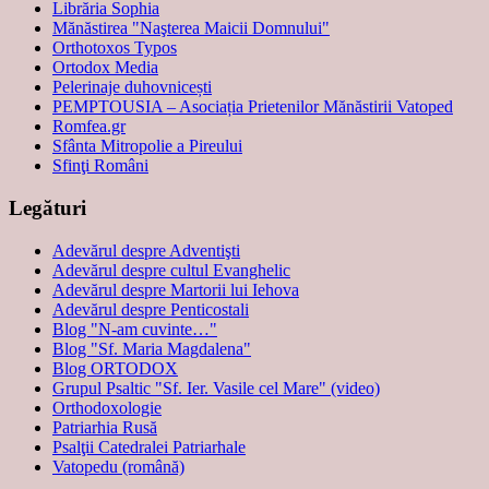
Librăria Sophia
Mănăstirea "Naşterea Maicii Domnului"
Orthotoxos Typos
Ortodox Media
Pelerinaje duhovnicești
PEMPTOUSIA – Asociația Prietenilor Mănăstirii Vatoped
Romfea.gr
Sfânta Mitropolie a Pireului
Sfinţi Români
Legături
Adevărul despre Adventişti
Adevărul despre cultul Evanghelic
Adevărul despre Martorii lui Iehova
Adevărul despre Penticostali
Blog "N-am cuvinte…"
Blog "Sf. Maria Magdalena"
Blog ORTODOX
Grupul Psaltic "Sf. Ier. Vasile cel Mare" (video)
Orthodoxologie
Patriarhia Rusă
Psalţii Catedralei Patriarhale
Vatopedu (română)