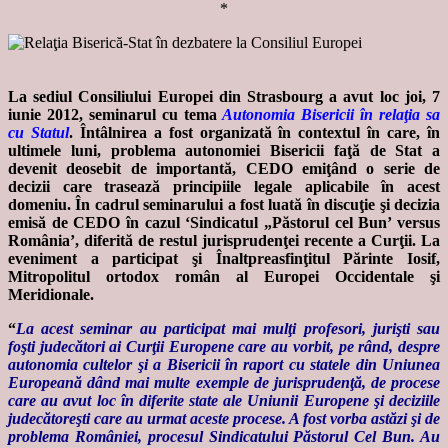
*
La sediul Consiliului Europei din Strasbourg a avut loc joi, 7
iunie 2012, seminarul cu tema
Autonomia Bisericii în relaţia sa
cu Statul
. Întâlnirea a fost organizată în contextul în care, în
ultimele luni, problema autonomiei Bisericii faţă de Stat a
devenit deosebit de importantă, CEDO emiţând o serie de
decizii care trasează principiile legale aplicabile în acest
domeniu. În cadrul seminarului a fost luată în discuţie şi decizia
emisă de CEDO în cazul ‘Sindicatul „Păstorul cel Bun’ versus
România’, diferită de restul jurisprudenţei recente a Curţii. La
eveniment a participat şi Înaltpreasfinţitul Părinte Iosif,
Mitropolitul ortodox român al Europei Occidentale şi
Meridionale.
“
La acest seminar au participat mai mulţi profesori, jurişti sau
foşti judecători ai Curţii Europene care au vorbit, pe rând, despre
autonomia cultelor şi a Bisericii în raport cu statele din Uniunea
Europeană dând mai multe exemple de jurisprudenţă, de procese
care au avut loc în diferite state ale Uniunii Europene şi deciziile
judecătoreşti care au urmat aceste procese. A fost vorba astăzi şi de
problema României, procesul Sindicatului Păstorul Cel Bun. Au