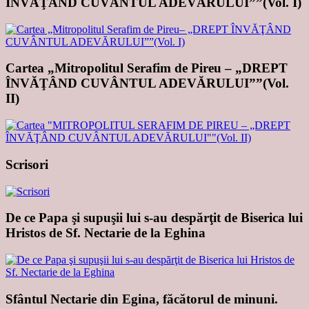
ÎNVĂŢÂND CUVÂNTUL ADEVĂRULUI””(Vol. I)
Cartea „Mitropolitul Serafim de Pireu – „DREPT
ÎNVĂŢÂND CUVÂNTUL ADEVĂRULUI””(Vol.
II)
Scrisori
De ce Papa şi supuşii lui s-au despărţit de Biserica lui
Hristos de Sf. Nectarie de la Eghina
Sfântul Nectarie din Egina, făcătorul de minuni.