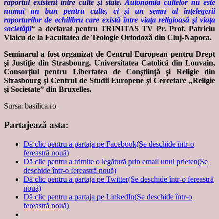
raportul existent între culte şi state.
Autonomia cultelor nu este
numai un bun pentru culte, ci şi un semn al înţelegerii
raporturilor de echilibru care există între viaţa religioasă şi viaţa
societăţii
“ a declarat pentru TRINITAS TV Pr. Prof. Patriciu
Vlaicu de la Facultatea de Teologie Ortodoxă din Cluj-Napoca.
Seminarul a fost organizat de Centrul European pentru Drept
şi Justiţie din Strasbourg, Universitatea Catolică din Louvain,
Consorţiul pentru Libertatea de Conştiinţă şi Religie din
Strasbourg şi Centrul de Studii Europene şi Cercetare „Religie
şi Societate” din Bruxelles.
Sursa: basilica.ro
Partajează asta:
Dă clic pentru a partaja pe Facebook(Se deschide într-o
fereastră nouă)
Dă clic pentru a trimite o legătură prin email unui prieten(Se
deschide într-o fereastră nouă)
Dă clic pentru a partaja pe Twitter(Se deschide într-o fereastră
nouă)
Dă clic pentru a partaja pe LinkedIn(Se deschide într-o
fereastră nouă)