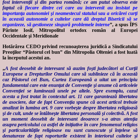
fost intervenţii şi din partea română; ce am putut observa este
faptul că
fiecare dintre cei care au intervenit au insistat pe
importanţa autonomiei şi neamestecul statului sau a oricărei curţi
în această autonomie a cultelor care dă dreptul Bisericii să se
organizeze, să gestioneze singură problemele interne
”, a spus ÎPS
Părinte Iosif, Mitropolitul ortodox român al Europei
Occidentale şi Meridionale
Hotărârea CEDO privind recunoaşterea juridică a Sindicatului
Preoţilor “Păstorul cel bun” din Mitropolia Olteniei a fost luată
la începutul acestui an.
„
A fost deosebit de interesant să auzim foşti judecători ai Curţii
Europene a Drepturilor Omului care să sublinieze că în această
caz Păstorul cel Bun, Curtea Europeană a uitat un principiu
fundamental care este enunţat de Convenţie şi anume că articolele
Convenţiei se luminează unele pe altele. Spre exemplu, cazul
acesta a fost tratat în contextul art. 11 care garantează libertatea
de asociere, dar de fapt Convenţia spune că acest articol trebuie
analizat în lumina art. 9 care vorbeşte despre libertatea religioasă
şi de cult, unde se întâlneşte libertatea personală şi colectivă. A fost
un moment deosebit de interesant deoarece s-a atras atenţia
asupra pericolului ca astfel de iniţiative în care fenomenul religios
şi particularităţile religioase nu sunt cunoscute şi înţelese să
denatureze de fapt raporturile existent în interiorul cultelor şi