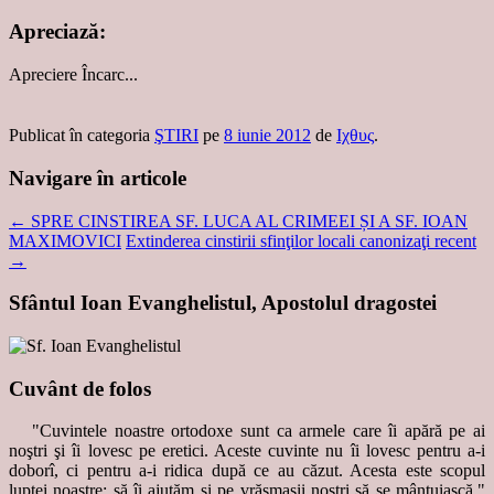
Apreciază:
Apreciere
Încarc...
Publicat în categoria
ŞTIRI
pe
8 iunie 2012
de
Ιχθυς
.
Navigare în articole
←
SPRE CINSTIREA SF. LUCA AL CRIMEEI ȘI A SF. IOAN
MAXIMOVICI
Extinderea cinstirii sfinţilor locali canonizaţi recent
→
Sfântul Ioan Evanghelistul, Apostolul dragostei
Cuvânt de folos
"Cuvintele noastre ortodoxe sunt ca armele care îi apără pe ai
noştri şi îi lovesc pe eretici. Aceste cuvinte nu îi lovesc pentru a-i
doborî, ci pentru a-i ridica după ce au căzut. Acesta este scopul
luptei noastre: să îi ajutăm şi pe vrăşmaşii noştri să se mântuiască."