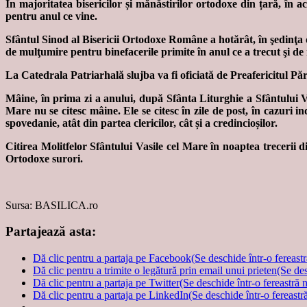
În majoritatea bisericilor și mănăstirilor ortodoxe din țară, în 
pentru anul ce vine.
Sfântul Sinod al Bisericii Ortodoxe Române a hotărât, în şedinţa d
de mulţumire pentru binefacerile primite în anul ce a trecut şi de 
La Catedrala Patriarhală slujba va fi oficiată de Preafericitul 
Mâine, în prima zi a anului, după Sfânta Liturghie a Sfântului V
Mare nu se citesc mâine. Ele se citesc în zile de post, în cazuri i
spovedanie, atât din partea clericilor, cât și a credincioșilor.
Citirea Molitfelor Sfântului Vasile cel Mare în noaptea trecerii di
Ortodoxe surori.
Sursa: BASILICA.ro
Partajează asta:
Dă clic pentru a partaja pe Facebook(Se deschide într-o fereast
Dă clic pentru a trimite o legătură prin email unui prieten(Se de
Dă clic pentru a partaja pe Twitter(Se deschide într-o fereastră 
Dă clic pentru a partaja pe LinkedIn(Se deschide într-o fereastr