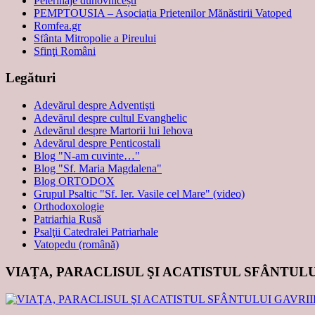
Pelerinaje duhovnicești
PEMPTOUSIA – Asociația Prietenilor Mănăstirii Vatoped
Romfea.gr
Sfânta Mitropolie a Pireului
Sfinţi Români
Legături
Adevărul despre Adventişti
Adevărul despre cultul Evanghelic
Adevărul despre Martorii lui Iehova
Adevărul despre Penticostali
Blog "N-am cuvinte…"
Blog "Sf. Maria Magdalena"
Blog ORTODOX
Grupul Psaltic "Sf. Ier. Vasile cel Mare" (video)
Orthodoxologie
Patriarhia Rusă
Psalţii Catedralei Patriarhale
Vatopedu (română)
VIAŢA, PARACLISUL ŞI ACATISTUL SFÂNTUL