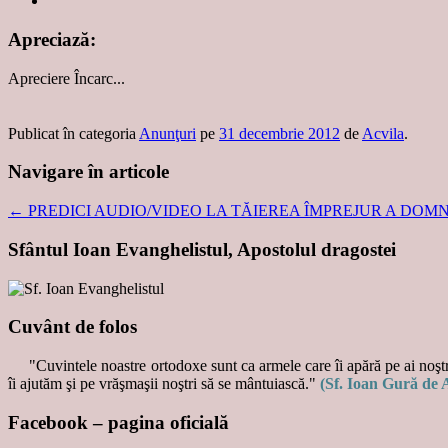
Apreciază:
Apreciere
Încarc...
Publicat în categoria
Anunţuri
pe
31 decembrie 2012
de
Acvila
.
Navigare în articole
←
PREDICI AUDIO/VIDEO LA TĂIEREA ÎMPREJUR A DOM
Sfântul Ioan Evanghelistul, Apostolul dragostei
Cuvânt de folos
"Cuvintele noastre ortodoxe sunt ca armele care îi apără pe ai noştri
îi ajutăm şi pe vrăşmaşii noştri să se mântuiască."
(Sf. Ioan Gură de 
Facebook – pagina oficială