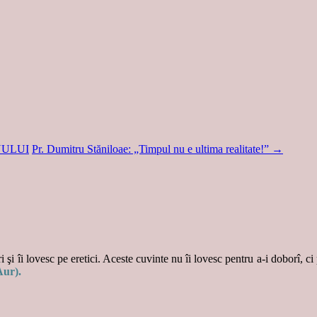
NULUI
Pr. Dumitru Stăniloae: „Timpul nu e ultima realitate!”
→
 şi îi lovesc pe eretici. Aceste cuvinte nu îi lovesc pentru a-i doborî, ci
Aur).