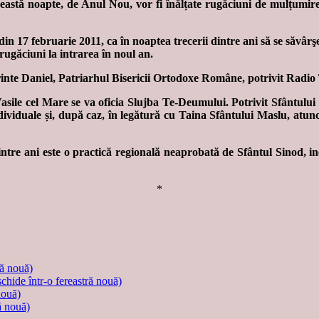
această noapte, de Anul Nou, vor fi înălțate rugăciuni de mulțumir
in 17 februarie 2011, ca în noaptea trecerii dintre ani să se săvârş
rugăciuni la intrarea în noul an.
Părinte Daniel, Patriarhul Bisericii Ortodoxe Române, potrivit Rad
asile cel Mare se va oficia Slujba Te-Deumului. Potrivit Sfântului 
ndividuale și, după caz, în legătură cu Taina Sfântului Maslu, atunci
ntre ani este o practică regională neaprobată de Sfântul Sinod, inexi
*
ră nouă)
schide într-o fereastră nouă)
nouă)
ă nouă)