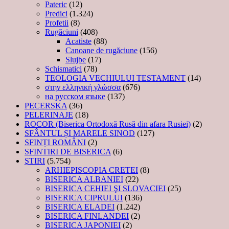
Pateric
(12)
Predici
(1.324)
Profetii
(8)
Rugăciuni
(408)
Acatiste
(88)
Canoane de rugăciune
(156)
Slujbe
(17)
Schismatici
(78)
TEOLOGIA VECHIULUI TESTAMENT
(14)
στην ελληνική γλώσσα
(676)
на русском языке
(137)
PECERSKA
(36)
PELERINAJE
(18)
ROCOR (Biserica Ortodoxă Rusă din afara Rusiei)
(2)
SFÂNTUL ȘI MARELE SINOD
(127)
SFINȚI ROMÂNI
(2)
SFINTIRI DE BISERICA
(6)
ŞTIRI
(5.754)
ARHIEPISCOPIA CRETEI
(8)
BISERICA ALBANIEI
(22)
BISERICA CEHIEI ŞI SLOVACIEI
(25)
BISERICA CIPRULUI
(136)
BISERICA ELADEI
(1.242)
BISERICA FINLANDEI
(2)
BISERICA JAPONIEI
(2)