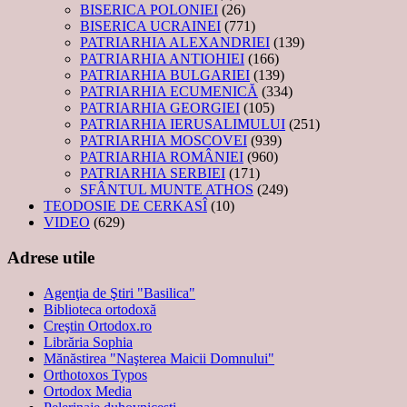
BISERICA POLONIEI
(26)
BISERICA UCRAINEI
(771)
PATRIARHIA ALEXANDRIEI
(139)
PATRIARHIA ANTIOHIEI
(166)
PATRIARHIA BULGARIEI
(139)
PATRIARHIA ECUMENICĂ
(334)
PATRIARHIA GEORGIEI
(105)
PATRIARHIA IERUSALIMULUI
(251)
PATRIARHIA MOSCOVEI
(939)
PATRIARHIA ROMÂNIEI
(960)
PATRIARHIA SERBIEI
(171)
SFÂNTUL MUNTE ATHOS
(249)
TEODOSIE DE CERKASÎ
(10)
VIDEO
(629)
Adrese utile
Agenţia de Ştiri "Basilica"
Biblioteca ortodoxă
Creştin Ortodox.ro
Librăria Sophia
Mănăstirea "Naşterea Maicii Domnului"
Orthotoxos Typos
Ortodox Media