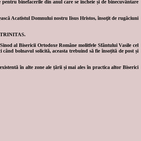
e pentru binefacerile din anul care se încheie și de binecuvântare
ească Acatistul Domnului nostru Iisus Hristos, însoţit de rugăciuni
io TRINITAS.
Sinod al Bisericii Ortodoxe Române molitfele Sfântului Vasile cel
 când bolnavul solicită, aceasta trebuind să fie însoțită de post și
stentă în alte zone ale țării și mai ales în practica altor Biserici