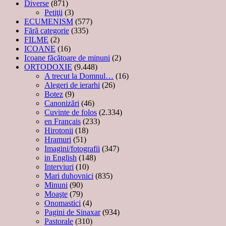
Diverse
(871)
Petiţii
(3)
ECUMENISM
(577)
Fără categorie
(335)
FILME
(2)
ICOANE
(16)
Icoane făcătoare de minuni
(2)
ORTODOXIE
(9.448)
A trecut la Domnul…
(16)
Alegeri de ierarhi
(26)
Botez
(9)
Canonizări
(46)
Cuvinte de folos
(2.334)
en Français
(233)
Hirotonii
(18)
Hramuri
(51)
Imagini/fotografii
(347)
in English
(148)
Interviuri
(10)
Mari duhovnici
(835)
Minuni
(90)
Moaşte
(79)
Onomastici
(4)
Pagini de Sinaxar
(934)
Pastorale
(310)