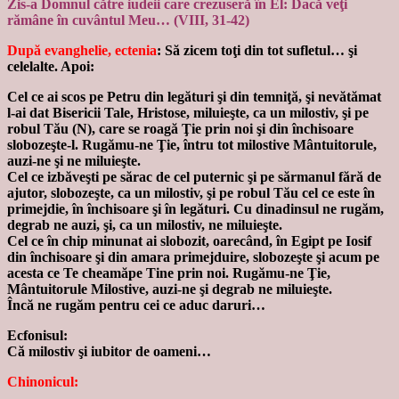
Zis-a Domnul către iudeii care crezuseră în El: Dacă veţi
rămâne în cuvântul Meu… (VIII, 31-42)
După evanghelie, ectenia
: Să zicem toţi din tot sufletul… şi
celelalte. Apoi:
Cel ce ai scos pe Petru din legături şi din temniţă, şi nevătămat
l-ai dat Bisericii Tale, Hristose, miluieşte, ca un milostiv, şi pe
robul Tău (N), care se roagă Ţie prin noi şi din închisoare
slobozeşte-l. Rugămu-ne Ţie, întru tot milostive Mântuitorule,
auzi-ne şi ne miluieşte.
Cel ce izbăveşti pe sărac de cel puternic şi pe sărmanul fără de
ajutor, slobozeşte, ca un milostiv, şi pe robul Tău cel ce este în
primejdie, în închisoare şi în legături. Cu dinadinsul ne rugăm,
degrab ne auzi, şi, ca un milostiv, ne miluieşte.
Cel ce în chip minunat ai slobozit, oarecând, în Egipt pe Iosif
din închisoare şi din amara primejduire, slobozeşte şi acum pe
acesta ce Te cheamăpe Tine prin noi. Rugămu-ne Ţie,
Mântuitorule Milostive, auzi-ne şi degrab ne miluieşte.
Încă ne rugăm pentru cei ce aduc daruri…
Ecfonisul:
Că milostiv şi iubitor de oameni…
Chinonicul: