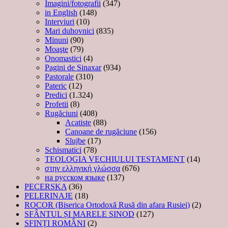
Imagini/fotografii
(347)
in English
(148)
Interviuri
(10)
Mari duhovnici
(835)
Minuni
(90)
Moaşte
(79)
Onomastici
(4)
Pagini de Sinaxar
(934)
Pastorale
(310)
Pateric
(12)
Predici
(1.324)
Profetii
(8)
Rugăciuni
(408)
Acatiste
(88)
Canoane de rugăciune
(156)
Slujbe
(17)
Schismatici
(78)
TEOLOGIA VECHIULUI TESTAMENT
(14)
στην ελληνική γλώσσα
(676)
на русском языке
(137)
PECERSKA
(36)
PELERINAJE
(18)
ROCOR (Biserica Ortodoxă Rusă din afara Rusiei)
(2)
SFÂNTUL ȘI MARELE SINOD
(127)
SFINȚI ROMÂNI
(2)