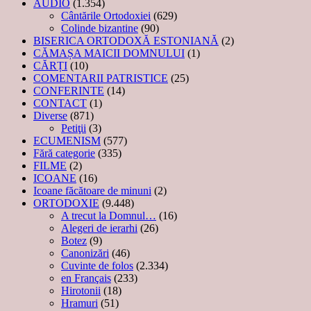
AUDIO
(1.354)
Cântările Ortodoxiei
(629)
Colinde bizantine
(90)
BISERICA ORTODOXĂ ESTONIANĂ
(2)
CĂMAȘA MAICII DOMNULUI
(1)
CĂRȚI
(10)
COMENTARII PATRISTICE
(25)
CONFERINTE
(14)
CONTACT
(1)
Diverse
(871)
Petiţii
(3)
ECUMENISM
(577)
Fără categorie
(335)
FILME
(2)
ICOANE
(16)
Icoane făcătoare de minuni
(2)
ORTODOXIE
(9.448)
A trecut la Domnul…
(16)
Alegeri de ierarhi
(26)
Botez
(9)
Canonizări
(46)
Cuvinte de folos
(2.334)
en Français
(233)
Hirotonii
(18)
Hramuri
(51)