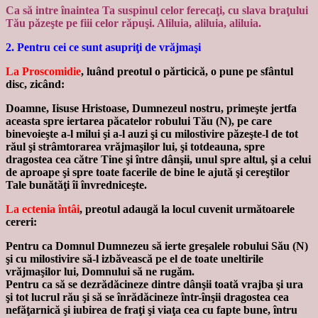
Ca să intre înaintea Ta suspinul celor ferecaţi, cu slava braţului
Tău păzeşte pe fiii celor răpuşi. Aliluia, aliluia, aliluia.
2. Pentru cei ce sunt asupriţi de vrăjmaşi
La Proscomidie
, luând preotul o părticică, o pune pe sfântul
disc, zicând:
Doamne, Iisuse Hristoase, Dumnezeul nostru, primeşte jertfa
aceasta spre iertarea păcatelor robului Tău (N), pe care
binevoieşte a-l milui şi a-l auzi şi cu milostivire păzeşte-l de tot
răul şi strâmtorarea vrăjmaşilor lui, şi totdeauna, spre
dragostea cea către Tine şi între dânşii, unul spre altul, şi a celui
de aproape şi spre toate facerile de bine le ajută şi cereştilor
Tale bunătăţi îi învredniceşte.
La ectenia întâi
, preotul adaugă la locul cuvenit următoarele
cereri:
Pentru ca Domnul Dumnezeu să ierte greşalele robului Său (N)
şi cu milostivire să-l izbăvească pe el de toate uneltirile
vrăjmaşilor lui, Domnului să ne rugăm.
Pentru ca să se dezrădăcineze dintre dânşii toată vrajba şi ura
şi tot lucrul rău şi să se înrădăcineze într-înşii dragostea cea
nefăţarnică şi iubirea de fraţi şi viaţa cea cu fapte bune, întru