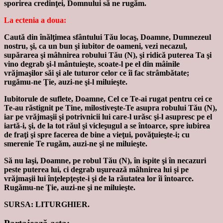
sporirea credinţei, Domnului să ne rugăm.
La ectenia a doua:
Caută din înălţimea sfântului Tău locaş, Doamne, Dumnezeul
nostru, şi, ca un bun şi iubitor de oameni, vezi necazul,
supărarea şi mâhnirea robului Tău (N), şi ridică puterea Ta şi
vino degrab şi-l mântuieşte, scoate-l pe el din mâinile
vrăjmaşilor săi şi ale tuturor celor ce îi fac strâmbătate;
rugămu-ne Ţie, auzi-ne şi-l miluieşte.
Iubitorule de suflete, Doamne, Cel ce Te-ai rugat pentru cei ce
Te-au răstignit pe Tine, milostiveşte-Te asupra robului Tău (N),
iar pe vrăjmaşii şi potrivnicii lui care-l urăsc şi-l asupresc pe el
iartă-i, şi, de la tot răul şi vicleşugul a se întoarce, spre iubirea
de fraţi şi spre facerea de bine a vieţui, povăţuieşte-i; cu
smerenie Te rugăm, auzi-ne şi ne miluieşte.
Să nu laşi, Doamne, pe robul Tău (N), în ispite şi în necazuri
peste puterea lui, ci degrab uşurează mâhnirea lui şi pe
vrăjmaşii lui înţelepţeşte-i şi de la răutatea lor îi întoarce.
Rugămu-ne Ţie, auzi-ne şi ne miluieşte.
SURSA: LITURGHIER.