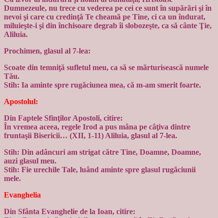
Dumnezeule, nu trece cu vederea pe cei ce sunt în supărări şi în
nevoi şi care cu credinţă Te cheamă pe Tine, ci ca un îndurat,
miluieşte-i şi din închisoare degrab îi slobozeşte, ca să cânte Ţie,
Aliluia.
Prochimen, glasul al 7-lea:
Scoate din temniţă sufletul meu, ca să se mărturisească numele
Tău.
Stih: Ia aminte spre rugăciunea mea, că m-am smerit foarte.
Apostolul:
Din Faptele Sfinţilor Apostoli, citire:
În vremea aceea, regele Irod a pus mâna pe câţiva dintre
fruntaşii Bisericii… (XII, 1-11) Aliluia, glasul al 7-lea.
Stih: Din adâncuri am strigat către Tine, Doamne, Doamne,
auzi glasul meu.
Stih: Fie urechile Tale, luând aminte spre glasul rugăciunii
mele.
Evanghelia
Din Sfânta Evanghelie de la Ioan, citire: