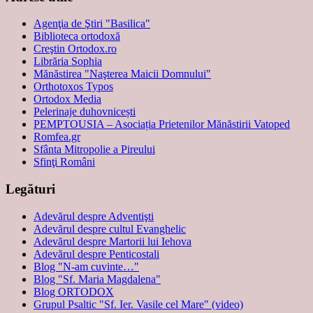
Agenţia de Ştiri "Basilica"
Biblioteca ortodoxă
Creştin Ortodox.ro
Librăria Sophia
Mănăstirea "Naşterea Maicii Domnului"
Orthotoxos Typos
Ortodox Media
Pelerinaje duhovnicești
PEMPTOUSIA – Asociația Prietenilor Mănăstirii Vatoped
Romfea.gr
Sfânta Mitropolie a Pireului
Sfinţi Români
Legături
Adevărul despre Adventişti
Adevărul despre cultul Evanghelic
Adevărul despre Martorii lui Iehova
Adevărul despre Penticostali
Blog "N-am cuvinte…"
Blog "Sf. Maria Magdalena"
Blog ORTODOX
Grupul Psaltic "Sf. Ier. Vasile cel Mare" (video)