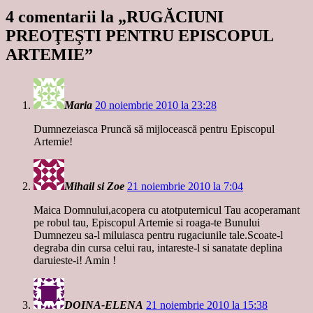
4 comentarii la „
RUGĂCIUNI
PREOŢEŞTI PENTRU EPISCOPUL
ARTEMIE
”
Maria
20 noiembrie 2010 la 23:28
Dumnezeiasca Pruncă să mijlocească pentru Episcopul
Artemie!
Mihail si Zoe
21 noiembrie 2010 la 7:04
Maica Domnului,acopera cu atotputernicul Tau acoperamant
pe robul tau, Episcopul Artemie si roaga-te Bunului
Dumnezeu sa-l miluiasca pentru rugaciunile tale.Scoate-l
degraba din cursa celui rau, intareste-l si sanatate deplina
daruieste-i! Amin !
DOINA-ELENA
21 noiembrie 2010 la 15:38