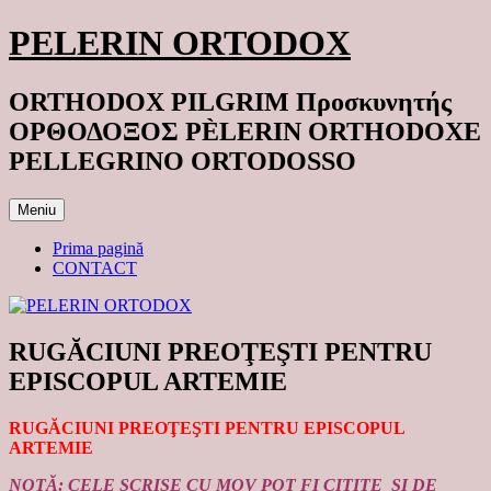
Sari
PELERIN ORTODOX
la
conținut
ORTHODOX PILGRIM Προσκυνητής
ΟΡΘΟΔΟΞΟΣ PÈLERIN ORTHODOXE
PELLEGRINO ORTODOSSO
Meniu
Prima pagină
CONTACT
RUGĂCIUNI PREOŢEŞTI PENTRU
EPISCOPUL ARTEMIE
RUGĂCIUNI PREOŢEŞTI PENTRU EPISCOPUL
ARTEMIE
NOTĂ: CELE SCRISE CU MOV POT FI CITITE ŞI DE