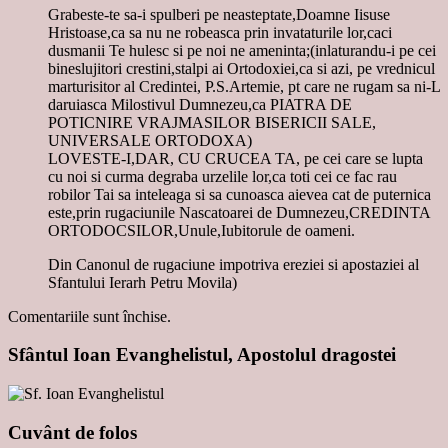
Grabeste-te sa-i spulberi pe neasteptate,Doamne Iisuse
Hristoase,ca sa nu ne robeasca prin invataturile lor,caci
dusmanii Te hulesc si pe noi ne ameninta;(inlaturandu-i pe cei
bineslujitori crestini,stalpi ai Ortodoxiei,ca si azi, pe vrednicul
marturisitor al Credintei, P.S.Artemie, pt care ne rugam sa ni-L
daruiasca Milostivul Dumnezeu,ca PIATRA DE
POTICNIRE VRAJMASILOR BISERICII SALE,
UNIVERSALE ORTODOXA)
LOVESTE-I,DAR, CU CRUCEA TA, pe cei care se lupta
cu noi si curma degraba urzelile lor,ca toti cei ce fac rau
robilor Tai sa inteleaga si sa cunoasca aievea cat de puternica
este,prin rugaciunile Nascatoarei de Dumnezeu,CREDINTA
ORTODOCSILOR,Unule,Iubitorule de oameni.
Din Canonul de rugaciune impotriva ereziei si apostaziei al
Sfantului Ierarh Petru Movila)
Comentariile sunt închise.
Sfântul Ioan Evanghelistul, Apostolul dragostei
Cuvânt de folos