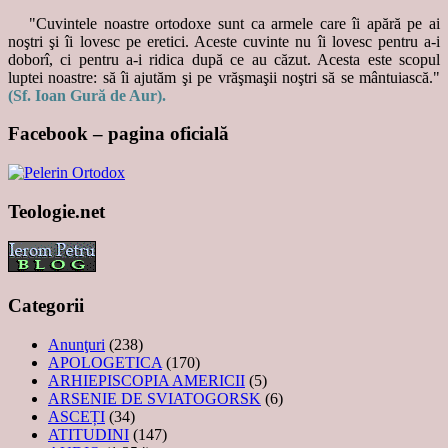
"Cuvintele noastre ortodoxe sunt ca armele care îi apără pe ai
noştri şi îi lovesc pe eretici. Aceste cuvinte nu îi lovesc pentru a-i
doborî, ci pentru a-i ridica după ce au căzut. Acesta este scopul
luptei noastre: să îi ajutăm şi pe vrăşmaşii noştri să se mântuiască."
(Sf. Ioan Gură de Aur).
Facebook – pagina oficială
Teologie.net
Categorii
Anunţuri
(238)
APOLOGETICA
(170)
ARHIEPISCOPIA AMERICII
(5)
ARSENIE DE SVIATOGORSK
(6)
ASCEȚI
(34)
ATITUDINI
(147)