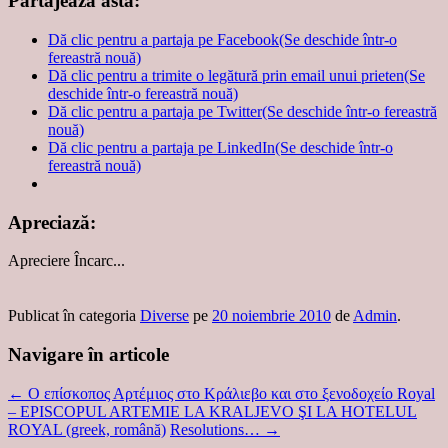
Partajează asta:
Dă clic pentru a partaja pe Facebook(Se deschide într-o
fereastră nouă)
Dă clic pentru a trimite o legătură prin email unui prieten(Se
deschide într-o fereastră nouă)
Dă clic pentru a partaja pe Twitter(Se deschide într-o fereastră
nouă)
Dă clic pentru a partaja pe LinkedIn(Se deschide într-o
fereastră nouă)
Apreciază:
Apreciere
Încarc...
Publicat în categoria
Diverse
pe
20 noiembrie 2010
de
Admin
.
Navigare în articole
←
Ο επίσκοπος Αρτέμιος στο Κράλιεβο και στο ξενοδοχείο Royal
– EPISCOPUL ARTEMIE LA KRALJEVO ŞI LA HOTELUL
ROYAL (greek, română)
Resolutions…
→