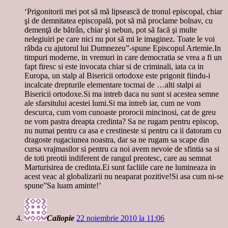
‘Prigonitorii mei pot să mă lipsească de tronul episcopal, chiar
şi de demnitatea episcopală, pot să mă proclame bolnav, cu
demenţă de bătrân, chiar şi nebun, pot să facă şi multe
nelegiuiri pe care nici nu pot să mi le imaginez. Toate le voi
răbda cu ajutorul lui Dumnezeu”-spune Episcopul Artemie.In
timpuri moderne, in vremuri in care democratia se vrea a fi un
fapt firesc si este invocata chiar si de criminali, iata ca in
Europa, un stalp al Bisericii ortodoxe este prigonit fiindu-i
incalcate drepturile elementare tocmai de …alti stalpi ai
Bisericii ortodoxe.Si ma intreb daca nu sunt si acestea semne
ale sfarsitului acestei lumi.Si ma intreb iar, cum ne vom
descurca, cum vom cunoaste prorocii mincinosi, cat de greu
ne vom pastra dreapta credinta? Sa ne rugam pentru episcop,
nu numai pentru ca asa e crestineste si pentru ca ii datoram cu
dragoste rugaciunea noastra, dar sa ne rugam sa scape din
cursa vrajmasilor si pentru ca noi avem nevoie de sfintia sa si
de toti preotii indiferent de rangul preotesc, care au semnat
Marturisirea de credinta.Ei sunt facliile care ne lumineaza in
acest veac al globalizarii nu neaparat pozitive!Si asa cum ni-se
spune”Sa luam aminte!’
Caliopie
22 noiembrie 2010 la 11:06