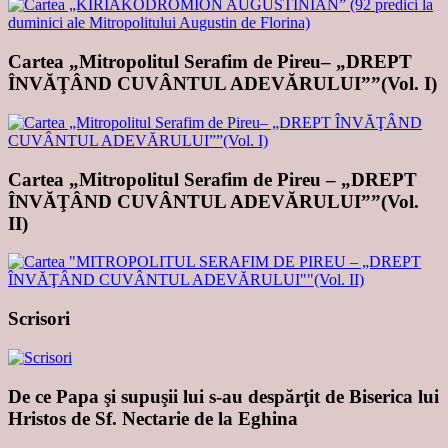
Cartea „Mitropolitul Serafim de Pireu– „DREPT
ÎNVĂŢÂND CUVÂNTUL ADEVĂRULUI””(Vol. I)
Cartea „Mitropolitul Serafim de Pireu – „DREPT
ÎNVĂŢÂND CUVÂNTUL ADEVĂRULUI””(Vol.
II)
Scrisori
De ce Papa şi supuşii lui s-au despărţit de Biserica lui
Hristos de Sf. Nectarie de la Eghina