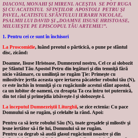
DIACONI, MONAHI ŞI MIRENI.
ACEŞTIA SE POT RUGA
ŞI CU ACATISTUL SFINŢILOR APOSTOLI PETRU ŞI
PAVEL, ACATISTUL SFÂNTULUI IERARH NICOLAE,
PSALMII LUI DAVID ŞI „DOAMNE IISUSE HRISTOASE,
MILUIEŞTE PE EPISCOPUL TĂU ARTEMIE!”.
1. Pentru cei ce sunt în închisori
La Proscomidie
, luând preotul o părticică, o pune pe sfântul
disc, zicând:
Doamne, Iisuse Hristoase, Dumnezeul nostru, Cel ce ai slobozit
pe Sfântul Tău Apostol Petru din legături şi din temniţă fără
nicio vătămare, cu umilinţă ne rugăm Ţie: Primeşte cu
milostivire jertfa aceasta spre iertarea păcatelor robului tău (N),
ce este închis în temniţă şi cu rugăciunile acestui sfânt apostol,
ca un iubitor de oameni, cu dreapta Ta cea întru tot puternică,
din tot răul şi primejdia izbăveşte-l şi slobozeşte-l.
La începutul Dumnezeiştii Liturghii
, se zice ectenia: Cu pace
Domnului să ne rugăm, şi celelalte la rând. Apoi:
Pentru ca să ierte robului Său (N), toate greşalele şi milostiv şi
lesne iertător să-i fie lui, Domnului să ne rugăm.
Pentru ca degrab să audă glasul rugăciunii noastre şi din