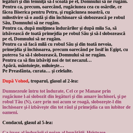
legături şi din temniţă să-l scoată pe el, Domnului să ne rugăm.
Pentru ca, precum, oarecând, rugăciunea cea cu osârdie, ce
făcea Biserica pentru Petru, şi rugăciunea noastră, cu
milostivire să o audă şi din închisoare să slobozească pe robul
Său, Domnului să ne rugăm.
Pentru ca, după mulţimea îndurărilor şi după mila Sa, să
izbăvească de toată primejdia pe robul Său şi să-l slobozească
pe el, Domnului să ne rugăm.
Pentru ca să facă milă cu robul Său şi din toată nevoia,
primejdia şi închisoarea, precum oarecând pe Iosif în Egipt, cu
puterea Sa să-l slobozească, Domnului să ne rugăm.
Pentru ca să fim izbăviţi noi de tot necazul…
Apără, mântuieşte, miluieşte…
Pe Preasfânta, curata… şi celelalte.
După Vohod
, troparul, glasul al 2-lea:
Dumnezeule întru tot îndurate, Cel ce pe Manase prin
rugăciune l-ai slobozit din legături şi din amare închisori, şi pe
robul Tău (N), care prin noi acum se roagă, slobozeşte-l din
închisoare şi-l izbăveşte din tot răul şi primejdia ca un iubitor de
oameni.
Condacul, glasul al 5-lea:
Ca izvor al îndurării şi noian al bunătăţii, Hristoase