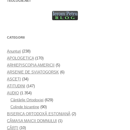
TEOLOGIE.NET
CATEGORII
Anunţuri
(238)
APOLOGETICA
(170)
ARHIEPISCOPIA AMERICII
(5)
ARSENIE DE SVIATOGORSK
(6)
ASCEȚI
(34)
ATITUDINI
(147)
AUDIO
(1.354)
Cântările Ortodoxiei
(629)
Colinde bizantine
(90)
BISERICA ORTODOXĂ ESTONIANĂ
(2)
CĂMAȘA MAICII DOMNULUI
(1)
CĂRȚI
(10)