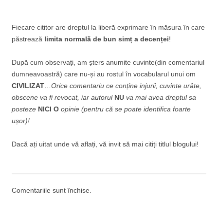
Fiecare cititor are dreptul la liberă exprimare în măsura în care
păstrează
limita normală de bun simț a decenței
!
După cum observați, am șters anumite cuvinte(din comentariul
dumneavoastră) care nu-și au rostul în vocabularul unui om
CIVILIZAT
…
Orice comentariu ce conține injurii, cuvinte urâte,
obscene va fi revocat, iar autorul
NU
va mai avea dreptul sa
posteze
NICI O
opinie (pentru că se poate identifica foarte
ușor)!
Dacă ați uitat unde vă aflați, vă invit să mai citiți titlul blogului!
Comentariile sunt închise.