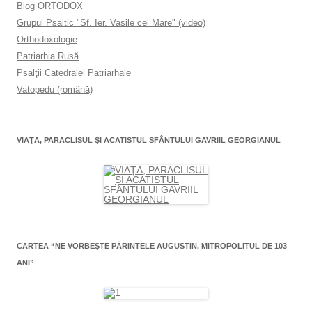
Blog ORTODOX
Grupul Psaltic "Sf. Ier. Vasile cel Mare" (video)
Orthodoxologie
Patriarhia Rusă
Psalţii Catedralei Patriarhale
Vatopedu (română)
VIAŢA, PARACLISUL ŞI ACATISTUL SFÂNTULUI GAVRIIL GEORGIANUL
CARTEA “NE VORBEŞTE PĂRINTELE AUGUSTIN, MITROPOLITUL DE 103
ANI”