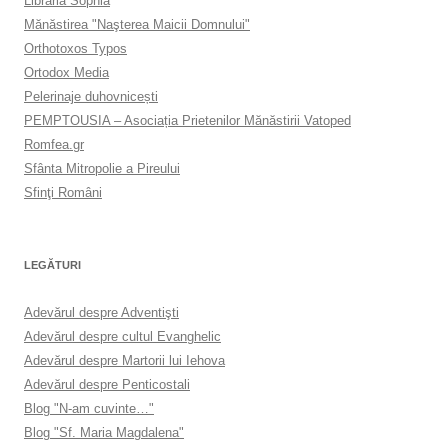
Librăria Sophia
Mănăstirea "Naşterea Maicii Domnului"
Orthotoxos Typos
Ortodox Media
Pelerinaje duhovnicești
PEMPTOUSIA – Asociația Prietenilor Mănăstirii Vatoped
Romfea.gr
Sfânta Mitropolie a Pireului
Sfinţi Români
LEGĂTURI
Adevărul despre Adventişti
Adevărul despre cultul Evanghelic
Adevărul despre Martorii lui Iehova
Adevărul despre Penticostali
Blog "N-am cuvinte…"
Blog "Sf. Maria Magdalena"