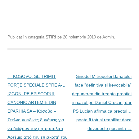
Publicat în categoria
ŞTIRI
pe
20 noiembrie 2010
de
Admin
.
N
←
KOSOVO: SE TRIMIT
Sinodul Mitropoliei Banatului
a
FORŢE SPECIALE SPRE A-L
face “definitiva si irevocabila”
v
IZGONI PE EPISCOPUL
depunerea din treapta preotiei
i
CANONIC ARTEMIE DIN
in cazul pr. Daniel Crecan, dar
g
EPARHIA SA – Κόσοβο –
PS Lucian afirma ca preotul…
a
Στέλνουν ειδικές δυνάμεις για
poate fi totusi reabilitat daca
r
να διώξουν τον μητροπολίτη
dovedeste pocainta
→
e
Αρτέμιο από την επισκοπή του