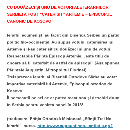
CU DOUĂZECI ŞI UNU DE VOTURI ALE IERARHILOR
SERBIEI A FOST “CATERISIT” ARTEMIE – EPISCOPUL
CANONIC DE KOSOVO
Ierarhii ecumenişti au făcut din Biserica Serbiei un partid
politic filo-occidental. Au supus votului caterisirea lui
Artemie şi l-au caterisit cu douăzeci şi unu de voturi.
Respectabile Părinte Episcop Artemie, „este titlu de
onoare să fii caterisit de astfel de episcopi” (Aşa spunea
Părintele Augustin, Mitropolitul Florinei).
Treisprezece ierarhi ai Bisericii Ortodoxe Sârbe au votat
împotriva caterisirii lui Artemie, Episcopul ortodox de
Kosovo.
Îi persecută pe cei ce ar putea reacţiona şi deschid drum
în Serbia pentru venirea papei în 2013!
(traducere: Frăţia Ortodoxă Misionară „Sfinţii Trei Noi
Ierarhi”, sursa:
http://www.augoustinos-kantiotis.gr/?