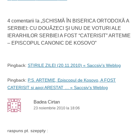
î
n
4 comentarii la „
SCHISMĂ ÎN BISERICA ORTODOXĂ A
a
SERBIEI: CU DOUĂZECI ŞI UNU DE VOTURI ALE
r
IERARHILOR SERBIEI A FOST “CATERISIT” ARTEMIE
t
– EPISCOPUL CANONIC DE KOSOVO
”
i
c
Pingback:
STIRILE ZILEI (20.11.2010) « Saccsiv's Weblog
o
l
Pingback:
P.S. ARTEMIE, Episcopul de Kosovo, A FOST
e
CATERISIT si apoi ARESTAT … « Saccsiv's Weblog
Badea Cirtan
23 noiembrie 2010 la 18:06
raspuns pt. szeppty :