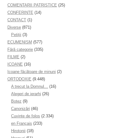
COMENTARII PATRISTICE
(25)
CONFERINTE
(14)
CONTACT
(1)
Diverse
(871)
Petiţii
(3)
ECUMENISM
(577)
Fără categorie
(335)
FILME
(2)
ICOANE
(16)
Icoane făcătoare de minuni
(2)
ORTODOXIE
(9.448)
A trecut la Domnul…
(16)
Alegeri de ierarhi
(26)
Botez
(9)
Canonizări
(46)
Cuvinte de folos
(2.334)
en Français
(233)
Hirotonii
(18)