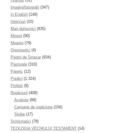
Hramuri
(51)
Imagini/fotografii
(347)
in English
(148)
Interviuri
(10)
Mari duhovnici
(835)
Minuni
(90)
Moaşte
(79)
Onomastici
(4)
Pagini de Sinaxar
(934)
Pastorale
(310)
Pateric
(12)
Predici
(1.324)
Profetii
(8)
Rugăciuni
(408)
Acatiste
(88)
Canoane de rugăciune
(156)
Slujbe
(17)
Schismatici
(78)
TEOLOGIA VECHIULUI TESTAMENT
(14)