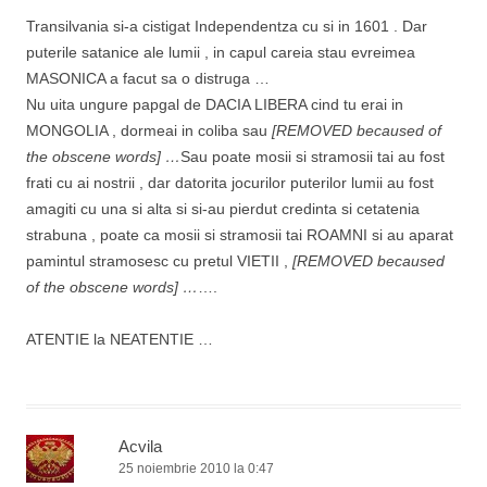
Transilvania si-a cistigat Independentza cu si in 1601 . Dar
puterile satanice ale lumii , in capul careia stau evreimea
MASONICA a facut sa o distruga …
Nu uita ungure papgal de DACIA LIBERA cind tu erai in
MONGOLIA , dormeai in coliba sau
[REMOVED becaused of
the obscene words] …
Sau poate mosii si stramosii tai au fost
frati cu ai nostrii , dar datorita jocurilor puterilor lumii au fost
amagiti cu una si alta si si-au pierdut credinta si cetatenia
strabuna , poate ca mosii si stramosii tai ROAMNI si au aparat
pamintul stramosesc cu pretul VIETII ,
[REMOVED becaused
of the obscene words] …
….
ATENTIE la NEATENTIE …
Acvila
25 noiembrie 2010 la 0:47