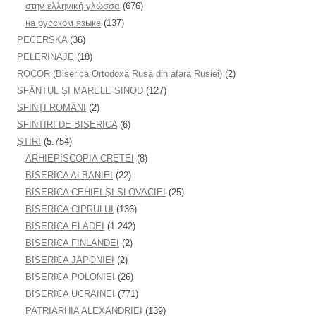
στην ελληνική γλώσσα
(676)
на русском языке
(137)
PECERSKA
(36)
PELERINAJE
(18)
ROCOR (Biserica Ortodoxă Rusă din afara Rusiei)
(2)
SFÂNTUL ȘI MARELE SINOD
(127)
SFINȚI ROMÂNI
(2)
SFINTIRI DE BISERICA
(6)
ŞTIRI
(5.754)
ARHIEPISCOPIA CRETEI
(8)
BISERICA ALBANIEI
(22)
BISERICA CEHIEI ŞI SLOVACIEI
(25)
BISERICA CIPRULUI
(136)
BISERICA ELADEI
(1.242)
BISERICA FINLANDEI
(2)
BISERICA JAPONIEI
(2)
BISERICA POLONIEI
(26)
BISERICA UCRAINEI
(771)
PATRIARHIA ALEXANDRIEI
(139)