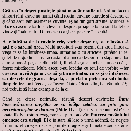
duhovniceşte.
Grăirea în deşert pustieşte până în adânc sufletul.
Noi ne facem
singuri răni grave nu numai când rostim cuvinte putrede şi deşarte, ci
şi când ascultăm asemenea cuvinte ieşind din guri străine. Multora le
place să asculte bârfe şi clevetiri despre aproapele lor şi sunt la fel de
vinovaţi înaintea lui Dumnezeu ca şi cei pe care îi ascultă.
A te înfrâna de la cuvinte rele, vorbe deşarte şi a te învăţa să
taci e o sarcină grea.
Mulţi nevoitori s-au ostenit din greu întreaga
viaţă ca să îşi înfrâneze limba, urmărind-o cu stricteţe, punându-i fel
şi fel de îngrădiri – însă aceasta tot aluneca deseori din stăpânirea lor
cum alunecă peştele din mâini, fiindcă aşa e limba: alunecoasă şi
foarte mişcătoare. Mulţi asceţi s-au lepădat cu totul de vorbire – iar
cuviosul avvă Agaton, ca să-şi biruie limba, ca să şi-o înfrâneze,
s-o dezveţe de grăirea deşartă, a purtat o pietricică sub limbă
timp de trei ani.
Vedeţi ce însemnătate dădeau sfinţii cuvântului? Şi
noi trebuie să luăm exemplu de la ei.
Când se citesc parimiile, răsună deseori cuvintele:
Întru
binecuvântarea drepţilor se va înălţa cetatea, iar prin gura
necredincioşilor se dărâmă
(Pilde 11, 11).
Ce să însemne asta? Ce
poate fi? Nu este o exagerare, ci purul adevăr.
Puterea cuvântului
omenesc este uriaşă.
El e în stare să lase o urmă adâncă, de neşters
în inimi, el zideşte dacă e plin de dragoste şi bunătate sau dărâmă
dacă, dimpotrivă, e plin de vrăjmăşie şi ură.