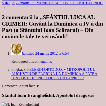
VIRIŢA
22 martie: POMENIREA SF. CUV. EFTIMIE CEL NOU
→
2 comentarii la „
SFÂNTUL LUCA AL
CRIMEII: Cuvânt la Duminica a IV-a din
Post (a Sfântului Ioan Scărarul) – Din
cuvintele tale te vei osândi
”
lenalina
24 martie 2012 la 6:54
Reblogged this on
lenalina
.
Pingback:
PELERIN ORTODOX » MITROPOLITUL
AUGUSTIN DE FLORINA LA DUMINICA A PATRA
DIN POST: DESPRE EDUCAŢIA COPIILOR
Comentariile sunt închise.
Sfântul Ioan Evanghelistul, Apostolul dragostei