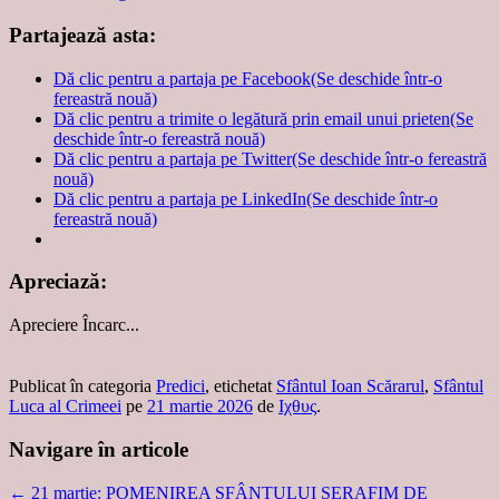
Partajează asta:
Dă clic pentru a partaja pe Facebook(Se deschide într-o
fereastră nouă)
Dă clic pentru a trimite o legătură prin email unui prieten(Se
deschide într-o fereastră nouă)
Dă clic pentru a partaja pe Twitter(Se deschide într-o fereastră
nouă)
Dă clic pentru a partaja pe LinkedIn(Se deschide într-o
fereastră nouă)
Apreciază:
Apreciere
Încarc...
Publicat în categoria
Predici
, etichetat
Sfântul Ioan Scărarul
,
Sfântul
Luca al Crimeei
pe
21 martie 2026
de
Ιχθυς
.
Navigare în articole
←
21 martie: POMENIREA SFÂNTULUI SERAFIM DE