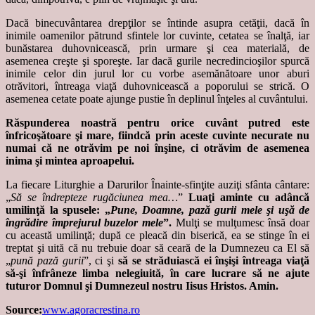
Dacă binecuvântarea drepţilor se întinde asupra cetăţii, dacă în
inimile oamenilor pătrund sfintele lor cuvinte, cetatea se înalţă, iar
bunăstarea duhovnicească, prin urmare şi cea materială, de
asemenea creşte şi sporeşte. Iar dacă gurile necredincioşilor spurcă
inimile celor din jurul lor cu vorbe asemănătoare unor aburi
otrăvitori, întreaga viaţă duhovnicească a poporului se strică. O
asemenea cetate poate ajunge pustie în deplinul înţeles al cuvântului.
Răspunderea noastră pentru orice cuvânt putred este
înfricoşătoare şi mare, fiindcă prin aceste cuvinte necurate nu
numai că ne otrăvim pe noi înşine, ci otrăvim de asemenea
inima şi mintea aproapelui.
La fiecare Liturghie a Darurilor Înainte-sfinţite auziţi sfânta cântare:
„
Să se îndrepteze rugăciunea mea…
”
Luaţi aminte cu adâncă
umilinţă la spusele: „
Pune, Doamne, pază gurii mele şi uşă de
îngrădire împrejurul buzelor mele
”.
Mulţi se mulţumesc însă doar
cu această umilinţă; după ce pleacă din biserică, ea se stinge în ei
treptat şi uită că nu trebuie doar să ceară de la Dumnezeu ca El să
„
pună pază gurii
”, ci şi
să se străduiască ei înşişi întreaga viaţă
să-şi înfrâneze limba nelegiuită, în care lucrare să ne ajute
tuturor Domnul şi Dumnezeul nostru Iisus Hristos. Amin.
Source:
www.agoracrestina.ro