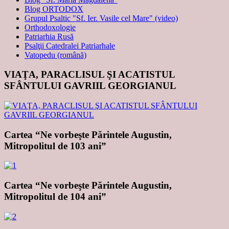
Blog ORTODOX
Grupul Psaltic "Sf. Ier. Vasile cel Mare" (video)
Orthodoxologie
Patriarhia Rusă
Psalţii Catedralei Patriarhale
Vatopedu (română)
VIAŢA, PARACLISUL ŞI ACATISTUL
SFÂNTULUI GAVRIIL GEORGIANUL
Cartea “Ne vorbeşte Părintele Augustin,
Mitropolitul de 103 ani”
Cartea “Ne vorbeşte Părintele Augustin,
Mitropolitul de 104 ani”