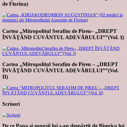
de Florina)
Cartea „Mitropolitul Serafim de Pireu– „DREPT
ÎNVĂŢÂND CUVÂNTUL ADEVĂRULUI””(Vol. I)
Cartea „Mitropolitul Serafim de Pireu – „DREPT
ÎNVĂŢÂND CUVÂNTUL ADEVĂRULUI””(Vol.
II)
Scrisori
De ce Papa şi supuşii lui s-au despărţit de Biserica lui