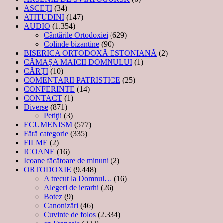
ASCEȚI
(34)
ATITUDINI
(147)
AUDIO
(1.354)
Cântările Ortodoxiei
(629)
Colinde bizantine
(90)
BISERICA ORTODOXĂ ESTONIANĂ
(2)
CĂMAȘA MAICII DOMNULUI
(1)
CĂRȚI
(10)
COMENTARII PATRISTICE
(25)
CONFERINTE
(14)
CONTACT
(1)
Diverse
(871)
Petiţii
(3)
ECUMENISM
(577)
Fără categorie
(335)
FILME
(2)
ICOANE
(16)
Icoane făcătoare de minuni
(2)
ORTODOXIE
(9.448)
A trecut la Domnul…
(16)
Alegeri de ierarhi
(26)
Botez
(9)
Canonizări
(46)
Cuvinte de folos
(2.334)