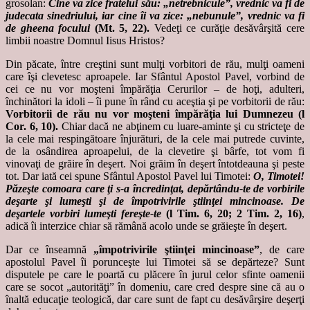
grosolan:
Cine va zice fratelui său: „netrebnicule”, vrednic va fi de
judecata sinedriului, iar cine îi va zice: „nebunule”, vrednic va fi
de gheena focului
(Mt. 5, 22).
Vedeţi ce curăţie desăvârşită cere
limbii noastre Domnul Iisus Hristos?
Din păcate, între creştini sunt mulţi vorbitori de rău, mulţi oameni
care îşi clevetesc aproapele. Iar Sfântul Apostol Pavel, vorbind de
cei ce nu vor moşteni împărăţia Cerurilor – de hoţi, adulteri,
închinători la idoli – îi pune în rând cu aceştia şi pe vorbitorii de rău:
Vorbitorii de rău nu vor moşteni împărăţia lui Dumnezeu (l
Cor. 6, 10).
Chiar dacă ne abţinem cu luare-aminte şi cu stricteţe de
la cele mai respingătoare înjurături, de la cele mai putrede cuvinte,
de la osândirea aproapelui, de la clevetire şi bârfe, tot vom fi
vinovaţi de grăire în deşert. Noi grăim în deşert întotdeauna şi peste
tot. Dar iată cei spune Sfântul Apostol Pavel lui Timotei:
O, Timotei!
Păzeşte comoara care ţi s-a încredinţat, depărtându-te de vorbirile
deşarte şi lumeşti şi de împotrivirile ştiinţei mincinoase. De
deşartele vorbiri lumeşti fereşte-te
(l Tim. 6, 20; 2 Tim. 2, 16)
,
adică îi interzice chiar să rămână acolo unde se grăieşte în deşert.
Dar ce înseamnă
„împotrivirile ştiinţei mincinoase”
, de care
apostolul Pavel îi porunceşte lui Timotei să se depărteze? Sunt
disputele pe care le poartă cu plăcere în jurul celor sfinte oamenii
care se socot „autorităţi” în domeniu, care cred despre sine că au o
înaltă educaţie teologică, dar care sunt de fapt cu desăvârşire deşerţi