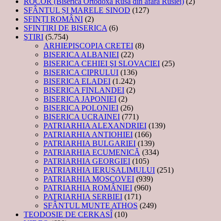
ROCOR (Biserica Ortodoxă Rusă din afara Rusiei)
(2)
SFÂNTUL ȘI MARELE SINOD
(127)
SFINȚI ROMÂNI
(2)
SFINTIRI DE BISERICA
(6)
ŞTIRI
(5.754)
ARHIEPISCOPIA CRETEI
(8)
BISERICA ALBANIEI
(22)
BISERICA CEHIEI ŞI SLOVACIEI
(25)
BISERICA CIPRULUI
(136)
BISERICA ELADEI
(1.242)
BISERICA FINLANDEI
(2)
BISERICA JAPONIEI
(2)
BISERICA POLONIEI
(26)
BISERICA UCRAINEI
(771)
PATRIARHIA ALEXANDRIEI
(139)
PATRIARHIA ANTIOHIEI
(166)
PATRIARHIA BULGARIEI
(139)
PATRIARHIA ECUMENICĂ
(334)
PATRIARHIA GEORGIEI
(105)
PATRIARHIA IERUSALIMULUI
(251)
PATRIARHIA MOSCOVEI
(939)
PATRIARHIA ROMÂNIEI
(960)
PATRIARHIA SERBIEI
(171)
SFÂNTUL MUNTE ATHOS
(249)
TEODOSIE DE CERKASÎ
(10)