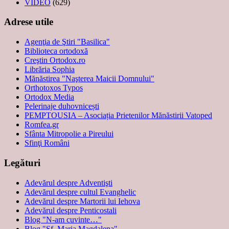
VIDEO
(629)
Adrese utile
Agenţia de Ştiri "Basilica"
Biblioteca ortodoxă
Creştin Ortodox.ro
Librăria Sophia
Mănăstirea "Naşterea Maicii Domnului"
Orthotoxos Typos
Ortodox Media
Pelerinaje duhovnicești
PEMPTOUSIA – Asociația Prietenilor Mănăstirii Vatoped
Romfea.gr
Sfânta Mitropolie a Pireului
Sfinţi Români
Legături
Adevărul despre Adventişti
Adevărul despre cultul Evanghelic
Adevărul despre Martorii lui Iehova
Adevărul despre Penticostali
Blog "N-am cuvinte…"
Blog "Sf. Maria Magdalena"