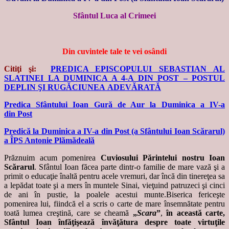
Sfântul Luca al Crimeei
Din cuvintele tale te vei osândi
Citiţi şi:
PREDICA EPISCOPULUI SEBASTIAN AL
SLATINEI LA DUMINICA A 4-A DIN POST – POSTUL
DEPLIN ŞI RUGǍCIUNEA ADEVǍRATǍ
Predica Sfântului Ioan Gură de Aur la Duminica a IV-a
din Post
Predică la Duminica a IV-a din Post (a Sfântului Ioan Scărarul)
a ÎPS Antonie Plămădeală
Prăznuim acum pomenirea
Cuviosului Părintelui nostru Ioan
Scărarul
. Sfântul Ioan făcea parte dintr-o familie de mare vază şi a
primit o educaţie înaltă pentru acele vremuri, dar încă din tinereţea sa
a lepădat toate şi a mers în muntele Sinai, vieţuind patruzeci şi cinci
de ani în pustie, la poalele acestui munte.Biserica fericeşte
pomenirea lui, fiindcă el a scris o carte de mare însemnătate pentru
toată lumea creştină, care se cheamă
„
Scara
”
,
în această carte,
Sfântul Ioan înfăţişează învăţătura despre toate virtuţile