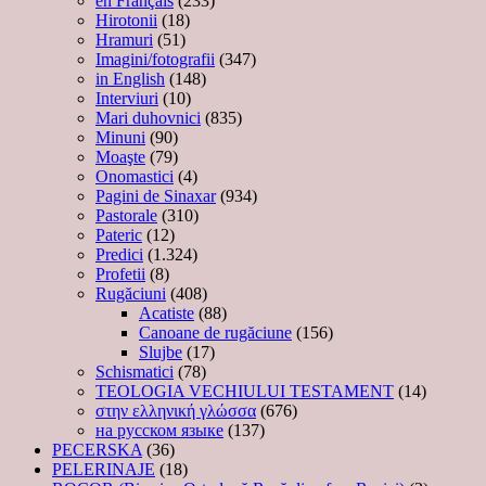
en Français
(233)
Hirotonii
(18)
Hramuri
(51)
Imagini/fotografii
(347)
in English
(148)
Interviuri
(10)
Mari duhovnici
(835)
Minuni
(90)
Moaşte
(79)
Onomastici
(4)
Pagini de Sinaxar
(934)
Pastorale
(310)
Pateric
(12)
Predici
(1.324)
Profetii
(8)
Rugăciuni
(408)
Acatiste
(88)
Canoane de rugăciune
(156)
Slujbe
(17)
Schismatici
(78)
TEOLOGIA VECHIULUI TESTAMENT
(14)
στην ελληνική γλώσσα
(676)
на русском языке
(137)
PECERSKA
(36)
PELERINAJE
(18)