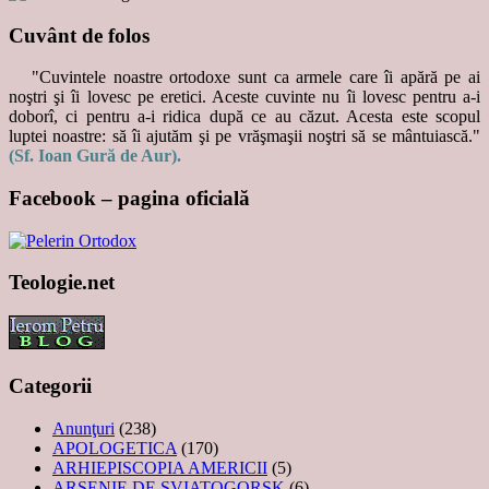
Cuvânt de folos
"Cuvintele noastre ortodoxe sunt ca armele care îi apără pe ai
noştri şi îi lovesc pe eretici. Aceste cuvinte nu îi lovesc pentru a-i
doborî, ci pentru a-i ridica după ce au căzut. Acesta este scopul
luptei noastre: să îi ajutăm şi pe vrăşmaşii noştri să se mântuiască."
(Sf. Ioan Gură de Aur).
Facebook – pagina oficială
Teologie.net
Categorii
Anunţuri
(238)
APOLOGETICA
(170)
ARHIEPISCOPIA AMERICII
(5)
ARSENIE DE SVIATOGORSK
(6)