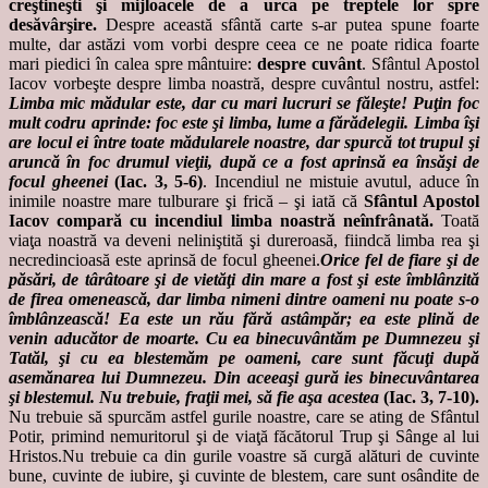
creştineşti şi mijloacele de a urca pe treptele lor spre
desăvârşire.
Despre această sfântă carte s-ar putea spune foarte
multe, dar astăzi vom vorbi despre ceea ce ne poate ridica foarte
mari piedici în calea spre mântuire:
despre cuvânt
. Sfântul Apostol
Iacov vorbeşte despre limba noastră, despre cuvântul nostru, astfel:
Limba mic mădular este, dar cu mari lucruri se făleşte! Puţin foc
mult codru aprinde: foc este şi limba, lume a fărădelegii. Limba îşi
are locul ei între toate mădularele noastre, dar spurcă tot trupul şi
aruncă în foc drumul vieţii, după ce a fost aprinsă ea însăşi de
focul gheenei
(Iac. 3, 5-6)
. Incendiul ne mistuie avutul, aduce în
inimile noastre mare tulburare şi frică – şi iată că
Sfântul Apostol
Iacov compară cu incendiul limba noastră neînfrânată.
Toată
viaţa noastră va deveni neliniştită şi dureroasă, fiindcă limba rea şi
necredincioasă este aprinsă de focul gheenei.
Orice fel de fiare şi de
păsări, de târâtoare şi de vietăţi din mare a fost şi este îmblânzită
de firea omenească, dar limba nimeni dintre oameni nu poate s-o
îmblânzească! Ea este un rău fără astâmpăr; ea este plină de
venin aducător de moarte. Cu ea binecuvântăm pe Dumnezeu şi
Tatăl, şi cu ea blestemăm pe oameni, care sunt făcuţi după
asemănarea lui Dumnezeu. Din aceeaşi gură ies binecuvântarea
şi blestemul. Nu trebuie, fraţii mei, să fie aşa acestea
(Iac. 3, 7-10).
Nu trebuie să spurcăm astfel gurile noastre, care se ating de Sfântul
Potir, primind nemuritorul şi de viaţă făcătorul Trup şi Sânge al lui
Hristos.Nu trebuie ca din gurile voastre să curgă alături de cuvinte
bune, cuvinte de iubire, şi cuvinte de blestem, care sunt osândite de