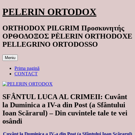
Sari
PELERIN ORTODOX
la
conținut
ORTHODOX PILGRIM Προσκυνητής
ΟΡΘΟΔΟΞΟΣ PÈLERIN ORTHODOXE
PELLEGRINO ORTODOSSO
Meniu
Prima pagină
CONTACT
SFÂNTUL LUCA AL CRIMEII: Cuvânt
la Duminica a IV-a din Post (a Sfântului
Ioan Scărarul) – Din cuvintele tale te vei
osândi
Cuvânt la Duminica a IV-a din Post (a Sfântului Ioan Scărarul)