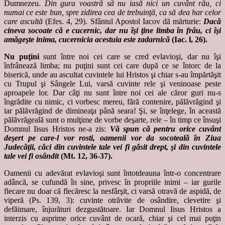
Dumnezeu.
Din gura voastră să nu iasă nici un cuvânt rău, ci
numai ce este bun, spre zidirea cea de trebuinţă, ca să dea har celor
care ascultă
(Efes. 4, 29). Sfântul Apostol Iacov dă mărturie:
Dacă
cineva socoate că e cucernic, dar nu îşi ţine limba în frâu, ci îşi
amăgeşte inima, cucernicia acestuia este zadarnică
(Iac. l, 26).
Nu puţini
sunt între noi cei care se cred evlavioşi, dar nu îşi
înfrânează limba; nu puţini sunt cei care după ce se întorc de la
biserică, unde au ascultat cuvintele lui Hristos şi chiar s-au împărtăşit
cu Trupul şi Sângele Lui, varsă cuvinte rele şi veninoase peste
aproapele lor. Dar câţi nu sunt între noi cei ale căror guri nu-s
îngrădite cu nimic, ci vorbesc mereu, fără contenire, pălăvrăgind şi
iar pălăvrăgind de dimineaţa până seara! Şi, se înţelege, în această
pălăvrăgeală sunt o mulţime de vorbe deşarte, rele – în timp ce însuşi
Domnul Iisus Hristos ne-a zis:
Vă spun că pentru orice cuvânt
deşert pe care-l vor rosti, oamenii vor da socoteală în Ziua
Judecăţii, căci din cuvintele tale vei fi găsit drept, şi din cuvintele
tale vei fi osândit
(Mt. 12, 36-37).
Oamenii cu adevărat evlavioşi sunt întotdeauna într-o concentrare
adâncă, se cufundă în sine, privesc în propriile inimi – iar gurile
flecare nu doar că flecăresc la nesfârşit, ci varsă otravă de aspidă, de
viperă (Ps. 139, 3): cuvinte otrăvite de osândire, clevetire şi
defăimare, înjurături dezgustătoare. Iar Domnul Iisus Hristos a
interzis cu asprime orice cuvânt de ocară, chiar şi cel mai puţin