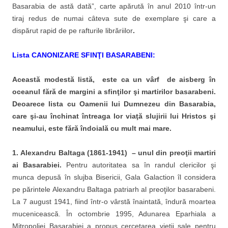
Basarabia de astă dată”, carte apărută în anul 2010 într-un
tiraj redus de numai câteva sute de exemplare şi care a
dispărut rapid de pe rafturile librăriilor
.
Lista
CA
NONIZARE SFINŢI BASARABENI:
Această modestă listă, este ca un vârf de aisberg în
oceanul fără de margini a sfinţilor şi martirilor basarabeni.
Deoarece lista cu Oamenii lui Dumnezeu din Basarabia,
care şi-au închinat întreaga lor viaţă slujirii lui Hristos şi
neamului, este fără îndoială cu mult mai mare.
1.
Alexandru Baltaga (1861-1941) – unul din preoţii martiri
ai Basarabiei.
Pentru autoritatea sa în randul clericilor şi
munca depusă în slujba Bisericii, Gala Galaction îl considera
pe părintele Alexandru Baltaga patriarh al preoţilor basarabeni.
La 7 august 1941, fiind într-o vârstă înaintată, îndură moartea
mucenicească. În octombrie 1995, Adunarea Eparhiala a
Mitropoliei Basarabiei a propus cercetarea vietii sale pentru