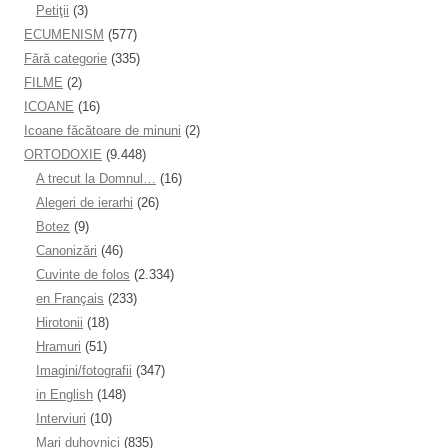
Petiţii
(3)
ECUMENISM
(577)
Fără categorie
(335)
FILME
(2)
ICOANE
(16)
Icoane făcătoare de minuni
(2)
ORTODOXIE
(9.448)
A trecut la Domnul…
(16)
Alegeri de ierarhi
(26)
Botez
(9)
Canonizări
(46)
Cuvinte de folos
(2.334)
en Français
(233)
Hirotonii
(18)
Hramuri
(51)
Imagini/fotografii
(347)
in English
(148)
Interviuri
(10)
Mari duhovnici
(835)