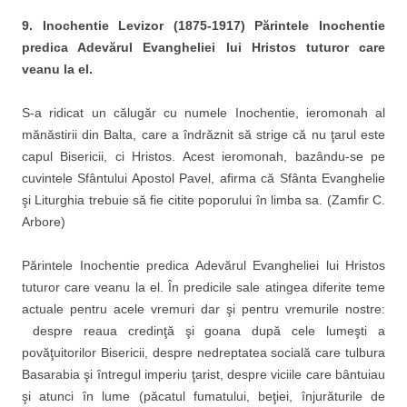
9.
Inochentie Levizor (1875-1917)
Părintele Inochentie
predica Adevărul Evangheliei lui Hristos tuturor care
veanu la el.
S-a ridicat un călugăr cu numele Inochentie, ieromonah al
mănăstirii din Balta, care a îndrăznit să strige că nu ţarul este
capul Bisericii, ci Hristos. Acest ieromonah, bazându-se pe
cuvintele Sfântului Apostol Pavel, afirma că Sfânta Evanghelie
şi Liturghia trebuie să fie citite poporului în limba sa. (Zamfir C.
Arbore)
Părintele Inochentie predica Adevărul Evangheliei lui Hristos
tuturor care veanu la el. În predicile sale atingea diferite teme
actuale pentru acele vremuri dar şi pentru vremurile nostre:
despre reaua credinţă şi goana după cele lumeşti a
povăţuitorilor Bisericii, despre nedreptatea socială care tulbura
Basarabia şi întregul imperiu ţarist, despre viciile care bântuiau
şi atunci în lume (păcatul fumatului, beţiei, înjurăturile de