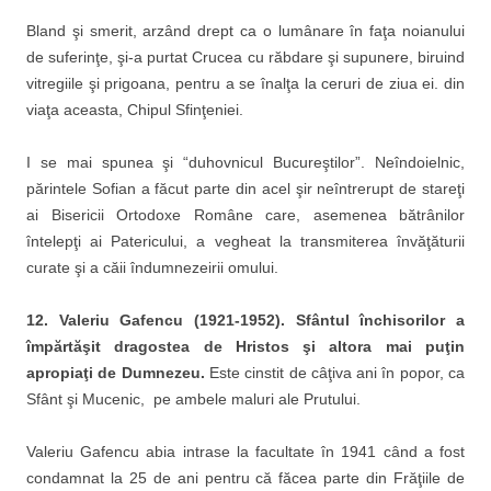
Bland şi smerit, arzând drept ca o lumânare în faţa noianului
de suferinţe, şi-a purtat Crucea cu răbdare şi supunere, biruind
vitregiile şi prigoana, pentru a se înalţa la ceruri de ziua ei. din
viaţa aceasta, Chipul Sfinţeniei.
I se mai spunea şi “duhovnicul Bucureştilor”. Neîndoielnic,
părintele Sofian a făcut parte din acel şir neîntrerupt de stareţi
ai Bisericii Ortodoxe Române care, asemenea bătrânilor
întelepţi ai Patericului, a vegheat la transmiterea învăţăturii
curate şi a căii îndumnezeirii omului.
12. Valeriu Gafencu (1921-1952).
Sfântul închisorilor a
împărtăşit dragostea de Hristos şi altora mai puţin
apropiaţi de Dumnezeu.
Este cinstit de câţiva ani în popor, ca
Sfânt şi Mucenic, pe ambele maluri ale Prutului.
Valeriu Gafencu abia intrase la facultate în 1941 când a fost
condamnat la 25 de ani pentru că făcea parte din Frăţiile de