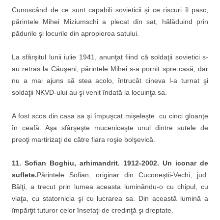
Cunoscând de ce sunt capabili sovieticii şi ce riscuri îl pasc,
părintele Mihei Miziumschi a plecat din sat, hălăduind prin
pădurile şi locurile din apropierea satului.
La sfârşitul lunii iulie 1941, anunţat fiind că soldaţii sovietici s-
au retras la Căuşeni, părintele Mihei s-a pornit spre casă, dar
nu a mai ajuns să stea acolo, întrucât cineva l-a turnat şi
soldaţii NKVD-ului au şi venit îndată la locuinţa sa.
A fost scos din casa sa şi împuşcat mişeleşte cu cinci gloanţe
în ceafă. Aşa sfârşeşte muceniceşte unul dintre sutele de
preoţi martirizaţi de către fiara roşie bolşevică.
11. Sofian Boghiu, arhimandrit. 1912-2002. Un iconar de
suflete.
Părintele Sofian, originar din Cuconeştii-Vechi, jud.
Bălţi, a trecut prin lumea aceasta luminându-o cu chipul, cu
viaţa, cu statornicia şi cu lucrarea sa. Din această lumină a
împărţit tuturor celor însetaţi de credinţă şi dreptate.