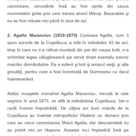
canonizare, cercetările însă au fost oprite din cauza
monmetelor grele prin care trecea atunci Mitrop. Basarabiei şi
nu au fost reluate nici până în ziua de azi.
2.
Agafia Maranciuc (1819-1873)
Cuvioasa Agafia, cum îi
spun surorile de la Cuşelăuca, a trăit în mănăstire 42 de ani,
timp în care nu s-a ridicat nicodată din pat din cauya bolii, n-a
schimbat legea călugărească şia servit drept exemplu tuturor
maicilor dinmănăstire. Ea a suferit şi boli şi amarul vieţii, şi alte
greutăţi, pentru care a fost înzestrată de Dumnezeu cu darul
înaintevederii.
Astăzi moaştele monahiei Agafia Maranciuc, trecută la cele
veşnice în anul 1873, se află la mănăstirea Cuşelăuca, într-o
raclă frumos împodobită. De câţiva ani buni maicile de la
Cuşelăuca au înaintat mitropolitului Vladimir un demers prin
care au cerut canonizarea Maicii Agafia, dar deocamdată nu
au primit nici un răspuns. Aceasta nu-i împiedică însă pe