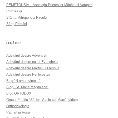
PEMPTOUSIA – Asociația Prietenilor Mănăstirii Vatoped
Romfea.gr
Sfânta Mitropolie a Pireului
Sfinţi Români
LEGĂTURI
Adevărul despre Adventişti
Adevărul despre cultul Evanghelic
Adevărul despre Martorii lui Iehova
Adevărul despre Penticostali
Blog "N-am cuvinte…"
Blog "Sf. Maria Magdalena"
Blog ORTODOX
Grupul Psaltic "Sf. Ier. Vasile cel Mare" (video)
Orthodoxologie
Patriarhia Rusă