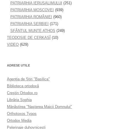
PATRIARHIA IERUSALIMULUI
(251)
PATRIARHIA MOSCOVEI
(939)
PATRIARHIA ROMÂNIEI
(960)
PATRIARHIA SERBIEI
(171)
SFÂNTUL MUNTE ATHOS
(249)
TEODOSIE DE CERKASÎ
(10)
VIDEO
(629)
ADRESE UTILE
Agenţia de Ştiri "Basilica"
Biblioteca ortodoxă
Creştin Ortodox.ro
Librăria Sophia
Mănăstirea "Naşterea Maicii Domnului"
Orthotoxos Typos
Ortodox Media
Pelerinaje duhovnicești