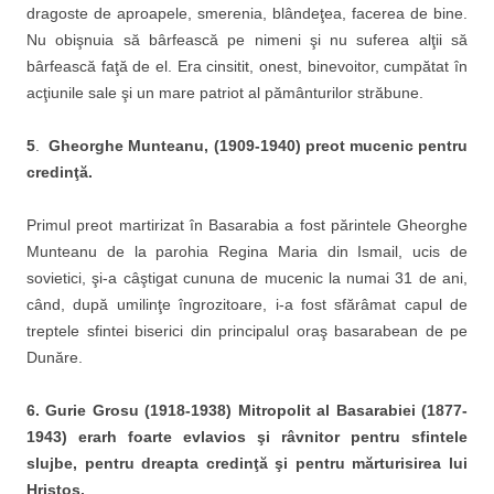
dragoste de aproapele, smerenia, blândeţea, facerea de bine.
Nu obişnuia să bârfească pe nimeni şi nu suferea alţii să
bârfească faţă de el. Era cinsitit, onest, binevoitor, cumpătat în
acţiunile sale şi un mare patriot al pământurilor străbune.
5
.
Gheorghe Munteanu, (
1909-1940)
preot mucenic pentru
credinţă.
Primul preot martirizat în Basarabia a fost părintele Gheorghe
Munteanu de la parohia Regina Maria din Ismail, ucis de
sovietici, şi-a câştigat cununa de mucenic la numai 31 de ani,
când, după umilinţe îngrozitoare, i-a fost sfărâmat capul de
treptele sfintei biserici din principalul oraş basarabean de pe
Dunăre.
6. Gurie Grosu (1918-1938) Mitropolit al Basarabiei (1877-
1943) erarh foarte evlavios şi râvnitor pentru sfintele
slujbe, pentru dreapta credinţă şi pentru mărturisirea lui
Hristos.