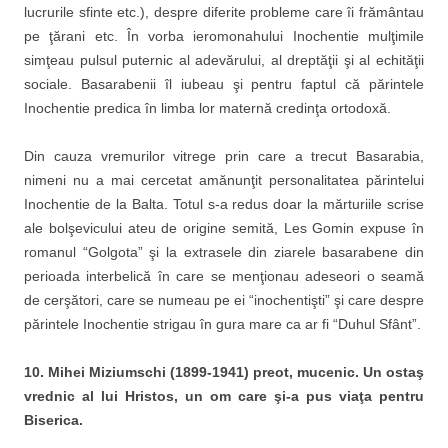
lucrurile sfinte etc.), despre diferite probleme care îi frământau
pe ţărani etc. În vorba ieromonahului Inochentie mulţimile
simţeau pulsul puternic al adevărului, al dreptăţii şi al echităţii
sociale. Basarabenii îl iubeau şi pentru faptul că părintele
Inochentie predica în limba lor maternă credinţa ortodoxă.
Din cauza vremurilor vitrege prin care a trecut Basarabia,
nimeni nu a mai cercetat amănunţit personalitatea părintelui
Inochentie de la Balta. Totul s-a redus doar la mărturiile scrise
ale bolşevicului ateu de origine semită, Les Gomin expuse în
romanul “Golgota” şi la extrasele din ziarele basarabene din
perioada interbelică în care se menţionau adeseori o seamă
de cerşători, care se numeau pe ei “inochentişti” şi care despre
părintele Inochentie strigau în gura mare ca ar fi “Duhul Sfânt”.
10. Mihei Miziumschi (1899-1941)
preot, mucenic. Un ostaş
vrednic al lui Hristos, un om care şi-a pus viaţa pentru
Biserica.