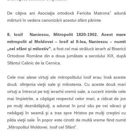
De câţiva ani Asociaţia ortodoxă Fericita Matrona” adună
mărturii în vedera canonizării acestui sfânt părinte.
8.
Iosif Naniescu, Mitropolit 1820-1902. Acest mare
mitropolit al Moldovei – Iosif al II-lea, Naniescu – numit
„cel sfânt şi milostiv”
, a fost cel mai strălucit ierarh al Bisericii
Ortodoxe Române din a doua jumătate a secolului XIX, după
Sfântul Calinic de la Cernica.
Cele mai alese virtuţi ale mitropolitului Iosif erau însă aceste
două: sfinţenia vieţii sale şi milostenia. Cu aceste două mari
virtuţi a întrecut pe toţi ierarhii vremii sale, a cucerit inimile cele
mai împietrite, a câştigat respectul celor mari, a ridicat de jos
pe mulţi deznădăjduiţi, a adunat în jurul său pe cei săraci şi
nebăgaţi în seamă şi a tras spre Hristos pe mulţi creştini cu
pilda vieţii sale. În popor este cinstit de multă vreme fiind numit
„Mitropolitul Moldovei, Iosif cel Sfânt”.