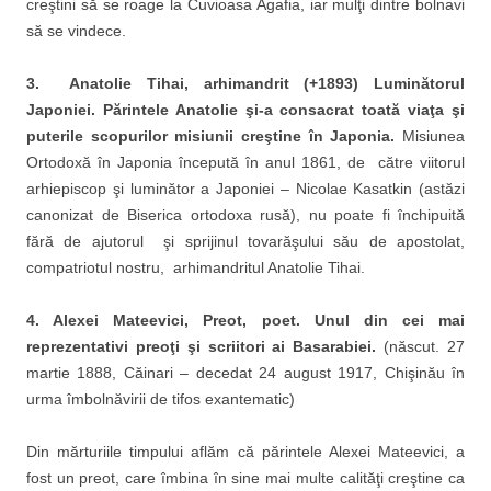
creştini să se roage la Cuvioasa Agafia, iar mulţi dintre bolnavi
să se vindece.
3. Anatolie Tihai, arhimandrit (+1893) Luminătorul
Japoniei. Părintele Anatolie şi-a consacrat toată viaţa şi
puterile scopurilor misiunii creştine în Japonia.
Misiunea
Ortodoxă în Japonia începută în anul 1861, de către viitorul
arhiepiscop şi luminător a Japoniei – Nicolae Kasatkin (astăzi
canonizat de Biserica ortodoxa rusă), nu poate fi închipuită
fără de ajutorul şi sprijinul tovarăşului său de apostolat,
compatriotul nostru, arhimandritul Anatolie Tihai.
4. Alexei Mateevici, Preot, poet. Unul din cei mai
reprezentativi preoţi şi scriitori ai Basarabiei.
(născut. 27
martie 1888, Căinari – decedat 24 august 1917, Chişinău în
urma îmbolnăvirii de tifos exantematic)
Din mărturiile timpului aflăm că părintele Alexei Mateevici, a
fost un preot, care îmbina în sine mai multe calităţi creştine ca