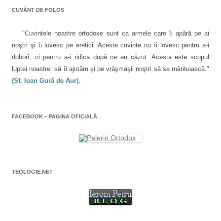
ă
n
CUVÂNT DE FOLOS
o
u
ă
)
"Cuvintele noastre ortodoxe sunt ca armele care îi apără pe ai
noştri şi îi lovesc pe eretici. Aceste cuvinte nu îi lovesc pentru a-i
doborî, ci pentru a-i ridica după ce au căzut. Acesta este scopul
luptei noastre: să îi ajutăm şi pe vrăşmaşii noştri să se mântuiască."
(Sf. Ioan Gură de Aur).
FACEBOOK – PAGINA OFICIALĂ
TEOLOGIE.NET