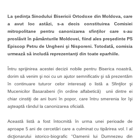
La şedinţa Sinodului Bisericii Ortodoxe din Moldova, care
a avut loc astăzi, s-a decis constituirea Comisiei
mitropolitane pentru canonizarea sfinților care s-au
proslăvit în pământurile Moldovei, fiind ales preşedinte PS
Episcop Petru de Ungheni şi Nisporeni. Totodată, comisia
urmează să includă reprezentanţi din toate eparhiile.
Întru sprijinirea acestei decizii nobile pentru Biserica noastră,
dorim să venim şi noi cu un ajutor semnificativ şi să prezentăm
în continuare tuturor celor interesaţi o listă a Sfinţilor şi
Mucenicilor Basarabeni (în ordine alfabetică) unii dintre ei
chiar cinstiţi de ani buni în popor, care întru smerenia lor îşi
aşteaptă rândul la canonizarea oficială.
Această listă a fost întocmită în urma unei perioade de
aproape 5 ani de cercetări care a culminat cu tipărirea vol. I al
dicţionarului istorico-biografic “Oamenii lui Dumnezeu din