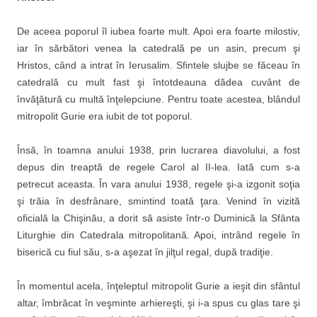
De aceea poporul îl iubea foarte mult. Apoi era foarte milostiv,
iar în sărbători venea la catedrală pe un asin, precum şi
Hristos, când a intrat în Ierusalim. Sfintele slujbe se făceau în
catedrală cu mult fast şi întotdeauna dădea cuvânt de
învăţătură cu multă înţelepciune. Pentru toate acestea, blândul
mitropolit Gurie era iubit de tot poporul.
Însă, în toamna anului 1938, prin lucrarea diavolului, a fost
depus din treaptă de regele Carol al II-lea. Iată cum s-a
petrecut aceasta. În vara anului 1938, regele şi-a izgonit soţia
şi trăia în desfrânare, smintind toată ţara. Venind în vizită
oficială la Chişinău, a dorit să asiste într-o Duminică la Sfânta
Liturghie din Catedrala mitropolitană. Apoi, intrând regele în
biserică cu fiul său, s-a aşezat în jilţul regal, după tradiţie.
În momentul acela, înţeleptul mitropolit Gurie a ieşit din sfântul
altar, îmbrăcat în veşminte arhiereşti, şi i-a spus cu glas tare şi