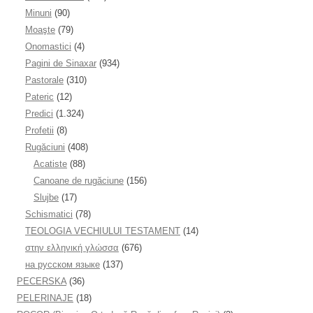
Minuni
(90)
Moaşte
(79)
Onomastici
(4)
Pagini de Sinaxar
(934)
Pastorale
(310)
Pateric
(12)
Predici
(1.324)
Profetii
(8)
Rugăciuni
(408)
Acatiste
(88)
Canoane de rugăciune
(156)
Slujbe
(17)
Schismatici
(78)
TEOLOGIA VECHIULUI TESTAMENT
(14)
στην ελληνική γλώσσα
(676)
на русском языке
(137)
PECERSKA
(36)
PELERINAJE
(18)