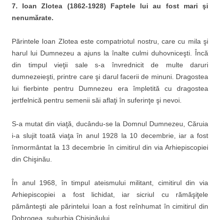
7.
Ioan Zlotea (1862-1928) Faptele lui au fost mari şi
nenumărate.
Părintele Ioan Zlotea este compatriotul nostru, care cu mila şi
harul lui Dumnezeu a ajuns la înalte culmi duhovniceşti. Încă
din timpul vieţii sale s-a învrednicit de multe daruri
dumnezeieşti, printre care şi darul facerii de minuni. Dragostea
lui fierbinte pentru Dumnezeu era împletită cu dragostea
jertfelnică pentru semenii săi aflaţi în suferinţe şi nevoi.
S-a mutat din viaţă, ducându-se la Domnul Dumnezeu, Căruia
i-a slujit toată viaţa în anul 1928 la 10 decembrie, iar a fost
înmormântat la 13 decembrie în cimitirul din via Arhiepiscopiei
din Chişinău.
În anul 1968, în timpul ateismului militant, cimitirul din via
Arhiepiscopiei a fost lichidat, iar sicriul cu rămăşiţele
pământeşti ale părintelui Ioan a fost reînhumat în cimitirul din
Dobrogea, suburbia Chişinăului.