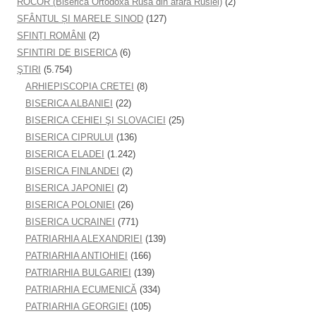
ROCOR (Biserica Ortodoxă Rusă din afara Rusiei)
(2)
SFÂNTUL ȘI MARELE SINOD
(127)
SFINȚI ROMÂNI
(2)
SFINTIRI DE BISERICA
(6)
ŞTIRI
(5.754)
ARHIEPISCOPIA CRETEI
(8)
BISERICA ALBANIEI
(22)
BISERICA CEHIEI ŞI SLOVACIEI
(25)
BISERICA CIPRULUI
(136)
BISERICA ELADEI
(1.242)
BISERICA FINLANDEI
(2)
BISERICA JAPONIEI
(2)
BISERICA POLONIEI
(26)
BISERICA UCRAINEI
(771)
PATRIARHIA ALEXANDRIEI
(139)
PATRIARHIA ANTIOHIEI
(166)
PATRIARHIA BULGARIEI
(139)
PATRIARHIA ECUMENICĂ
(334)
PATRIARHIA GEORGIEI
(105)