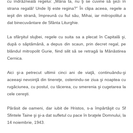
cu îndrăzneală regelui: „Măria ta, nu ţi se cuvine să şezi în
strana regală! Unde îţi este regina?” În clipa aceea, regele a
ieşit din strană, împreună cu fiul său, Mihai, iar mitropolitul a
dat binecuvântare de Sfânta Liturghie.
La sfârşitul slujbei, regele cu suita sa a plecat în Capitală şi,
după o săptămână, a depus din scaun, prin decret regal, pe
blândul mitropolit Gurie, fiind silit să se retragă la Mănăstirea
Cernica.
Aici şi-a petrecut ultimii cinci ani de viaţă, continuându-şi
aceeaşi nevoinţă din tinereţe, ostenindu-se ziua şi noaptea cu
rugăciunea, cu postul, cu tăcerea, cu smerenia şi cugetarea la
cele cereşti.
Părăsit de oameni, dar iubit de Hristos, s-a împărtăşit cu Sf
Sfintele Taine şi şi-a dat sufletul cu pace în braţele Domnului, la
14 noiembrie, 1943.