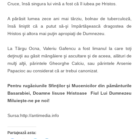
Cruce, însă singura lui vină a fost că îl iubea pe Hristos.
A părăsit lumea zece ani mai târziu, bolnav de tuberculoză,
însă liniştit că a putut să-şi împărtăşească dragostea de
Hristos şi altora mai puţin apropiaţi de Dumnezeu.
La Târgu Ocna, Valeriu Gafencu a fost limanul la care toţi
deţinuţii au găsit mângâiere şi ascultare şi de aceea, alături de
mulţi alţii, părintele Gheorghe Calciu, sau părintele Arsenie
Papacioc au considerat că ar trebui canonizat.
Pentru rugăciunile Sfinţilor şi Mucenicilor din pământurile
Basarabiei, Doamne Iisuse Hristoase Fiul Lui Dumnezeu
Miluieşte-ne pe noi!
Sursa:http://antimedia.info
Partajează asta: