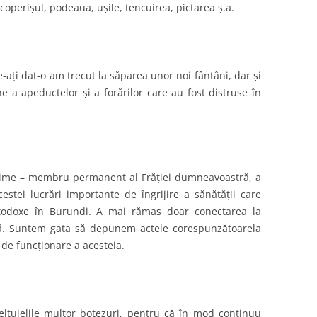
operişul, podeaua, uşile, tencuirea, pictarea ş.a.
aţi dat-o am trecut la săparea unor noi fântâni, dar şi
e a apeductelor şi a forărilor care au fost distruse în
nime – membru permanent al Frăţiei dumneavoastră, a
cestei lucrări importante de îngrijire a sănătăţii care
rtodoxe în Burundi. A mai rămas doar conectarea la
apă. Suntem gata să depunem actele corespunzătoarela
 de funcţionare a acesteia.
ltuielile multor botezuri, pentru că în mod continuu