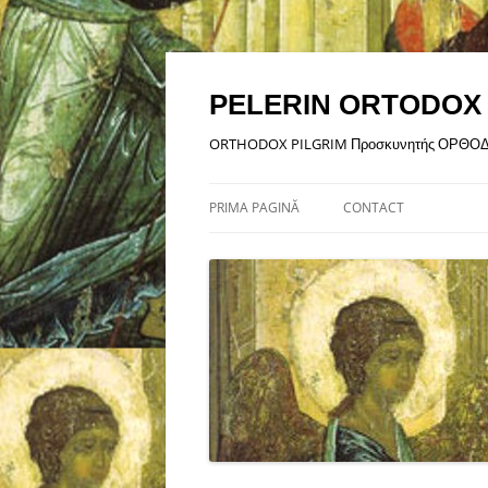
Sari
la
conținut
PELERIN ORTODOX
ORTHODOX PILGRIM Προσκυνητής ΟΡΘΟ
PRIMA PAGINĂ
CONTACT