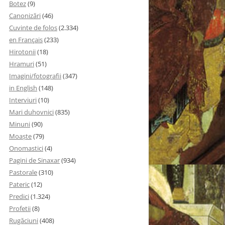
Botez
(9)
Canonizări
(46)
Cuvinte de folos
(2.334)
en Français
(233)
Hirotonii
(18)
Hramuri
(51)
Imagini/fotografii
(347)
in English
(148)
Interviuri
(10)
Mari duhovnici
(835)
Minuni
(90)
Moaşte
(79)
Onomastici
(4)
Pagini de Sinaxar
(934)
Pastorale
(310)
Pateric
(12)
Predici
(1.324)
Profetii
(8)
Rugăciuni
(408)