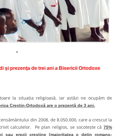
*
i şi prezenţa de trei ani a Bisericii Ortodoxe
oare la situaţia religioasă, iar astăzi ne ocupăm de
serica Creştin-Ortodoxă are o prezenţă de 3 ani.
ensământului din 2008, de 8.050.000, care a crescut la
trivit calculelor. Pe plan religios, se socoteşte că
75%
ni sau erezii creştine
(majoritatea o deţin romano-