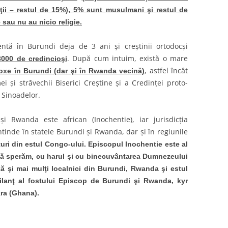
anţii – restul de 15%), 5% sunt musulmani şi restul de
 sau nu au nicio religie.
entă în Burundi deja de 3 ani şi creştinii ortodocşi
. După cum intuim, există o mare
000 de credincioşi
, astfel încât
oxe în Burundi (dar şi în Rwanda vecină)
i şi străvechii Biserici Creştine şi a Credinţei proto-
a Sinoadelor.
 Rwanda este african (Inochentie), iar jurisdicţia
tinde în statele Burundi şi Rwanda, dar şi în regiunile
uri din estul Congo-ului. Episcopul Inochentie este al
ă sperăm, cu harul şi cu binecuvântarea Dumnezeului
ă şi mai mulţi localnici din Burundi, Rwanda şi estul
bilanţ al fostului Episcop de Burundi şi Rwanda, kyr
kra (Ghana).