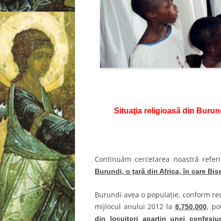
Situaţia religioasă din Burund
Continuăm cercetarea noastră referit
Burundi, o ţară din Africa, în care Bi
Burundi avea o populaţie, conform rec
mijlocul anului 2012 la
, po
8.750.000
din locuitori aparţin unei confesiu