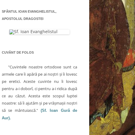
SFÂNTUL IOAN EVANGHELISTUL,
APOSTOLUL DRAGOSTEI
CUVÂNT DE FOLOS
"Cuvintele noastre ortodoxe sunt ca
armele care îi apără pe ai noştri şi îi lovesc
pe eretici. Aceste cuvinte nu îi lovesc
pentru a-i doborî, ci pentru a-i ridica după
ce au căzut. Acesta este scopul luptei
noastre: să îi ajutăm şi pe vrăşmaşii noştri
să se mântuiască."
(Sf. Ioan Gură de
Aur).