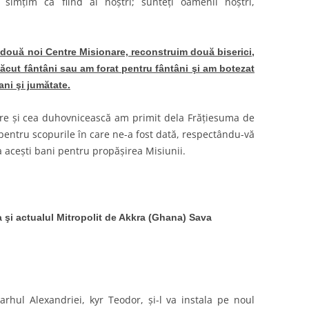
 simţim ca fiind ai noştri; sunteţi oamenii noştri,
ouă noi Centre Misionare, reconstruim două biserici,
 făcut fântâni sau am forat pentru fântâni şi am botezat
ani şi jumătate.
uire şi cea duhovnicească am primit dela Frăţiesuma de
pentru scopurile în care ne-a fost dată, respectându-vă
 aceşti bani pentru propăşirea Misiunii.
şi actualul Mitropolit de Akkra (Ghana) Sava
iarhul Alexandriei, kyr Teodor, şi-l va instala pe noul