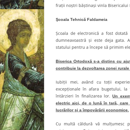
fraţii noştri băştinaşi vinla Bisericalui
Şcoala Tehnică Faldameia
Şcoala de electronică a fost dotată
dumneavoastră şi este deja gata. A
statului pentru a începe să primim ele
Biserica Ortodoxă s-a distins cu aju
contribuie la dezvoltarea zonei rurale 
Iubiţii mei, având cu toţii experie
excepţionale în afara bugetului, la 
întârzieri în finalizarea lor.
Un exemp
electric aici, de o lună în ţară, ca
lucrărilor şi a împovărării economice.
Cu multă căldură vă mulţumesc pent