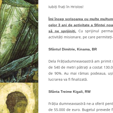
Iubiţi fraţi în Hristos!
Îmi încep scrisoarea cu multe mulţumi
celor 3 ani de activitate a Sfintei no
Cu sprijinul perma
să ne sprijiniţi.
activităţi misionare, pe care permiteţi
Sfântul Dimitrie, Kinama, BR
Dela Frăţiadumneavoastră am primit s
de 540 de metri pătraţi a costat 130.0
de 90%. Au mai rămas podeaua, uşile 
lucrarea va fi finalizată.
Sfânta Treime Kigali, RW
Frăţia dumneavoastră ne-a oferit pent
de 55.000 de euro. Bugetul prevede fi