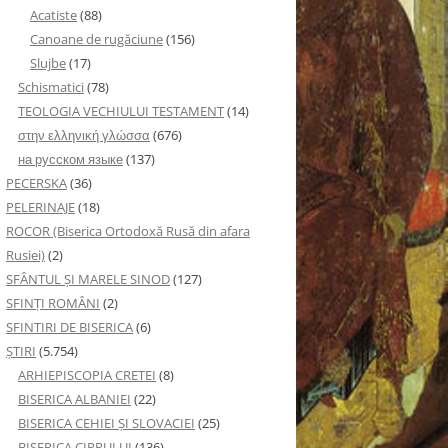
Acatiste
(88)
Canoane de rugăciune
(156)
Slujbe
(17)
Schismatici
(78)
TEOLOGIA VECHIULUI TESTAMENT
(14)
στην ελληνική γλώσσα
(676)
на русском языке
(137)
PECERSKA
(36)
PELERINAJE
(18)
ROCOR (Biserica Ortodoxă Rusă din afara
Rusiei)
(2)
SFÂNTUL ȘI MARELE SINOD
(127)
SFINȚI ROMÂNI
(2)
SFINTIRI DE BISERICA
(6)
ŞTIRI
(5.754)
ARHIEPISCOPIA CRETEI
(8)
BISERICA ALBANIEI
(22)
BISERICA CEHIEI ŞI SLOVACIEI
(25)
BISERICA CIPRULUI
(136)