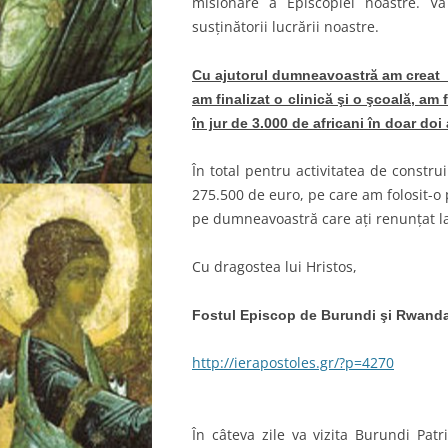
misionare a Episcopiei noastre. Vă
susţinătorii lucrării noastre.
Cu ajutorul dumneavoastră am creat d
am finalizat o clinică şi o şcoală, am
în jur de 3.000 de africani în doar doi 
În total pentru activitatea de constr
275.500 de euro, pe care am folosit-o 
pe dumneavoastră care aţi renunţat la
Cu dragostea lui Hristos,
Fostul Episcop de Burundi şi Rwanda 
http://ierapostoles.gr/?p=4270
În câteva zile va vizita Burundi Patr