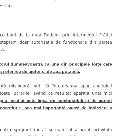
 Hristos.
 cu bani de la d-na Faldami prin intermediul Frăţiei
şteptăm doar autorizaţia de funcţionare din partea
vi.
torul dumneavoastră ca una din principale forţe care
şi oferirea de ajutor şi de apă potabilă.
nţă misionară, ştiţi că întotdeauna apar cheltuieli
toate lucrările, având ca rezultat apariţia unei mici
lu imediat este lipsa de combustibili şi de curent
re constituie cea mai importantă cauză de întârziere a
ru sprijinul moral şi material acordat activităţii