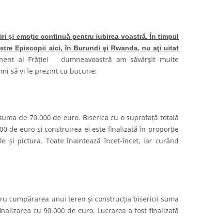
ri şi emoţie continuă pentru iubirea voastră. În timpul
astre Episcopii aici, în Burundi şi Rwanda, nu aţi uitat
nent al Frăţiei dumneavoastră am săvârşit multe
-mi să vi le prezint cu bucurie:
uma de 70.000 de euro. Biserica cu o suprafaţă totală
00 de euro şi construirea ei este finalizată în proporţie
şi pictura. Toate înaintează încet-încet, iar curând
ru cumpărarea unui teren şi construcţia bisericii suma
nalizarea cu 90.000 de euro. Lucrarea a fost finalizată