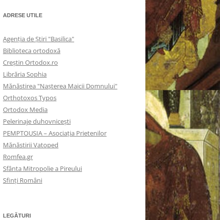
ADRESE UTILE
Agenţia de Ştiri "Basilica"
Biblioteca ortodoxă
Creştin Ortodox.ro
Librăria Sophia
Mănăstirea "Naşterea Maicii Domnului"
Orthotoxos Typos
Ortodox Media
Pelerinaje duhovnicești
PEMPTOUSIA – Asociația Prietenilor
Mănăstirii Vatoped
Romfea.gr
Sfânta Mitropolie a Pireului
Sfinţi Români
LEGĂTURI