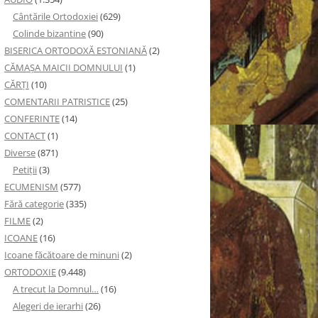
Cântările Ortodoxiei
(629)
Colinde bizantine
(90)
BISERICA ORTODOXĂ ESTONIANĂ
(2)
CĂMAȘA MAICII DOMNULUI
(1)
CĂRȚI
(10)
COMENTARII PATRISTICE
(25)
CONFERINTE
(14)
CONTACT
(1)
Diverse
(871)
Petiţii
(3)
ECUMENISM
(577)
Fără categorie
(335)
FILME
(2)
ICOANE
(16)
Icoane făcătoare de minuni
(2)
ORTODOXIE
(9.448)
A trecut la Domnul…
(16)
Alegeri de ierarhi
(26)