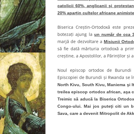
catolicii 60%, anglicanii şi protest
20% aparţin cultelor africane animiste
Biserica Creştin-Ortodoxă este prez
botezaţi ajung la
un număr de cca 3
marjă de dezvoltare a
Misiunii Ortod
să fie dată mărturia ortodoxă a prime
creştine, a Apostolilor, a Părinţilor şi 
Noul episcop ortodox de Burundi şi
Episcopiei de Burundi şi Rwanda se în
North Kivu, South Kivu, Maniema şi It
treilea episcop ortodox african,
aşa c
Treimic să aducă la Biserica Ortodox
Congo-ului. Mai jos puteţi citi un 
Sava, care a devenit Mitropolit de Ak