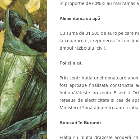
în proporţie de 60% şi au mai rămas ac
A
limentarea cu apă
Cu suma de 31.500 de euro pe care ne-
la repararea şi repunerea în funcţiun
timpul războiului civil.
Policlinică
Prin contribuţia unei donatoare ano
fost aproape finalizată construcţia a
îmbunătăţeşte prezenţa Bisericii O
reţeaua de electricitate şi cea de 
Ministerul Sănătăţiipentru autorizaţia
Botezuri în Burundi
Frăţia cu multă dragoste acoperă che