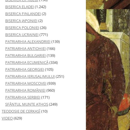
BISERICA ELADEI
(1.242)
BISERICA FINLANDEI
(2)
BISERICA JAPONIEI
(2)
BISERICA POLONIEI
(26)
BISERICA UCRAINEI
(771)
PATRIARHIA ALEXANDRIEI
(139)
PATRIARHIA ANTIOHIEI
(166)
PATRIARHIA BULGARIEI
(139)
PATRIARHIA ECUMENICĂ
(334)
PATRIARHIA GEORGIEI
(105)
PATRIARHIA IERUSALIMULUI
(251)
PATRIARHIA MOSCOVEI
(939)
PATRIARHIA ROMÂNIEI
(960)
PATRIARHIA SERBIEI
(171)
SFÂNTUL MUNTE ATHOS
(249)
TEODOSIE DE CERKASÎ
(10)
VIDEO
(629)