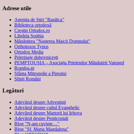
Adrese utile
Agenţia de Ştiri "Basilica"
Biblioteca ortodoxă
Creştin Ortodox.ro
Librăria Sophia
Mănăstirea "Naşterea Maicii Domnului"
Orthotoxos Typos
Ortodox Media
Pelerinaje duhovnicești
PEMPTOUSIA – Asociația Prietenilor Mănăstirii Vatoped
Romfea.gr
Sfânta Mitropolie a Pireului
Sfinţi Români
Legături
Adevărul despre Adventişti
Adevărul despre cultul Evanghelic
Adevărul despre Martorii lui Iehova
Adevărul despre Penticostali
Blog "N-am cuvinte…"
Blog "Sf. Maria Magdalena"