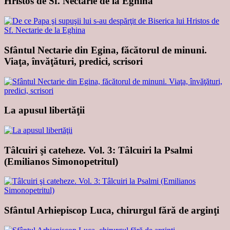
Hristos de Sf. Nectarie de la Eghina
Sfântul Nectarie din Egina, făcătorul de minuni.
Viaţa, învăţături, predici, scrisori
La apusul libertăţii
Tâlcuiri şi cateheze. Vol. 3: Tâlcuiri la Psalmi
(Emilianos Simonopetritul)
Sfântul Arhiepiscop Luca, chirurgul fără de arginţi