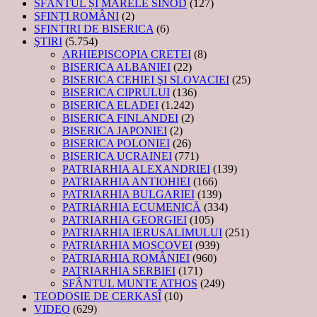
SFÂNTUL ȘI MARELE SINOD
(127)
SFINȚI ROMÂNI
(2)
SFINTIRI DE BISERICA
(6)
ŞTIRI
(5.754)
ARHIEPISCOPIA CRETEI
(8)
BISERICA ALBANIEI
(22)
BISERICA CEHIEI ŞI SLOVACIEI
(25)
BISERICA CIPRULUI
(136)
BISERICA ELADEI
(1.242)
BISERICA FINLANDEI
(2)
BISERICA JAPONIEI
(2)
BISERICA POLONIEI
(26)
BISERICA UCRAINEI
(771)
PATRIARHIA ALEXANDRIEI
(139)
PATRIARHIA ANTIOHIEI
(166)
PATRIARHIA BULGARIEI
(139)
PATRIARHIA ECUMENICĂ
(334)
PATRIARHIA GEORGIEI
(105)
PATRIARHIA IERUSALIMULUI
(251)
PATRIARHIA MOSCOVEI
(939)
PATRIARHIA ROMÂNIEI
(960)
PATRIARHIA SERBIEI
(171)
SFÂNTUL MUNTE ATHOS
(249)
TEODOSIE DE CERKASÎ
(10)
VIDEO
(629)