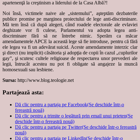
apartenenţă la creştinism a liderului de la Casa Albă?!
Noi însă, victimele naive ale „sistemului”, aşteptăm dezbaterile
publice promise pe marginea proiectului de lege anti-discriminare.
Mă tem însă că după alegeri, când roadele electorale ale evlaviei
deghizate vor fi culese, Parlamentul va adopta legea anti-
discriminare fără să ne întrebe nimic. Sperăm ca măcar
amendamentele APCE la această lege să fie introduse, pentru că fără
ele legea va fi un adevărat suicid. Aceste amendamente interzic clar
şi direct (nu implicit) căsătoria şi adopţia de copii în cazul „cuplurilor
gay”, şi scutesc cultele religioase de respectarea unor prevederi ale
legii, întrucât acestea nu pot fi obligate să angajeze la muncă
homosexuali sau lesbiene.
Sursa:
http://www.blog.teologie.net
Partajează asta:
Dă clic pentru a partaja pe Facebook(Se deschide într-o
fereastră nouă)
Dă clic pentru a trimite o legătură prin email unui prieten(Se
deschide într-o fereastră nouă)
Dă clic pentru a partaja pe Twitter(Se deschide într-o fereastră
nouă)
Dă clic pentru a partaja pe LinkedIn(Se deschide într-o