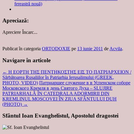
fereastră nouă)
Apreciază:
Apreciere
Încarc...
Publicat în categoria
ORTODOXIE
pe
13 iunie 2011
de
Acvila
.
Navigare în articole
←
Η ΕΟΡΤΗ ΤΗΣ ΠΕΝΤΗΚΟΣΤΗΣ ΕΙΣ ΤΟ ΠΑΤΡΙΑΡΧΕΙΟΝ /
Sărbătoarea Rusaliilor în Patriarhia Ierusalimului (GREEK,
PHOTO, VIDEO)
Патриаршее служение в в Успенском соборе
Московского Кремля в день Святого Духа – SLUJIRE
PATRIARHALĂ ÎN CATEDRALA ADORMIRII DIN
KREMLINUL MOSCOVEI ÎN ZIUA SFÂNTULUI DUH
(PHOTO)
→
Sfântul Ioan Evanghelistul, Apostolul dragostei