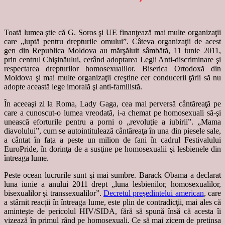
Toată lumea ştie că G. Soros şi UE finanţează mai multe organizaţii
care „luptă pentru drepturile omului”. Câteva organizaţii de acest
gen din Republica Moldova au mărşăluit sâmbătă, 11 iunie 2011,
prin centrul Chişinăului, cerând adoptarea Legii Anti-discriminare şi
respectarea drepturilor homosexualilor. Biserica Ortodoxă din
Moldova şi mai multe organizaţii creştine cer conducerii ţării să nu
adopte această lege imorală şi anti-familistă.
În aceeaşi zi la Roma, Lady Gaga, cea mai perversă cântăreaţă pe
care a cunoscut-o lumea vreodată, i-a chemat pe homosexuali să-şi
unească eforturile pentru a porni o „revoluţie a iubirii”. „Mama
diavolului”, cum se autointitulează cântăreaţa în una din piesele sale,
a cântat în faţa a peste un milion de fani în cadrul Festivalului
EuroPride, în dorinţa de a susţine pe homosexualii şi lesbienele din
întreaga lume.
Peste ocean lucrurile sunt şi mai sumbre. Barack Obama a declarat
luna iunie a anului 2011 drept „luna lesbienilor, homosexualilor,
bisexualilor şi transsexualilor”.
Decretul preşedintelui american
, care
a stârnit reacţii în întreaga lume, este plin de contradicţii, mai ales că
aminteşte de pericolul HIV/SIDA, fără să spună însă că acesta îi
vizează în primul rând pe homosexuali. Ce să mai zicem de pretinsa