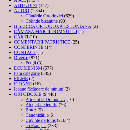
ASCEȚI
(34)
ATITUDINI
(147)
AUDIO
(1.354)
Cântările Ortodoxiei
(629)
Colinde bizantine
(90)
BISERICA ORTODOXĂ ESTONIANĂ
(2)
CĂMAȘA MAICII DOMNULUI
(1)
CĂRȚI
(10)
COMENTARII PATRISTICE
(25)
CONFERINTE
(14)
CONTACT
(1)
Diverse
(871)
Petiţii
(3)
ECUMENISM
(577)
Fără categorie
(335)
FILME
(2)
ICOANE
(16)
Icoane făcătoare de minuni
(2)
ORTODOXIE
(9.448)
A trecut la Domnul…
(16)
Alegeri de ierarhi
(26)
Botez
(9)
Canonizări
(46)
Cuvinte de folos
(2.334)
en Français
(233)