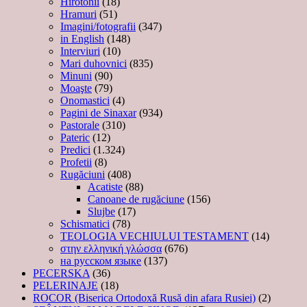
Hirotonii
(18)
Hramuri
(51)
Imagini/fotografii
(347)
in English
(148)
Interviuri
(10)
Mari duhovnici
(835)
Minuni
(90)
Moaşte
(79)
Onomastici
(4)
Pagini de Sinaxar
(934)
Pastorale
(310)
Pateric
(12)
Predici
(1.324)
Profetii
(8)
Rugăciuni
(408)
Acatiste
(88)
Canoane de rugăciune
(156)
Slujbe
(17)
Schismatici
(78)
TEOLOGIA VECHIULUI TESTAMENT
(14)
στην ελληνική γλώσσα
(676)
на русском языке
(137)
PECERSKA
(36)
PELERINAJE
(18)
ROCOR (Biserica Ortodoxă Rusă din afara Rusiei)
(2)