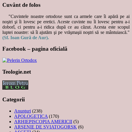
Cuvânt de folos
"Cuvintele noastre ortodoxe sunt ca armele care îi apără pe ai
noştri şi îi lovesc pe eretici. Aceste cuvinte nu îi lovesc pentru a-i
doborî, ci pentru a-i ridica după ce au căzut. Acesta este scopul
luptei noastre: să îi ajutăm şi pe vrăşmaşii noştri să se mântuiască."
(Sf. Ioan Gură de Aur).
Facebook – pagina oficială
Teologie.net
Categorii
Anunţuri
(238)
APOLOGETICA
(170)
ARHIEPISCOPIA AMERICII
(5)
ARSENIE DE SVIATOGORSK
(6)