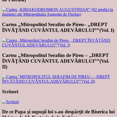
Cartea „Mitropolitul Serafim de Pireu– „DREPT
ÎNVĂŢÂND CUVÂNTUL ADEVĂRULUI””(Vol. I)
Cartea „Mitropolitul Serafim de Pireu – „DREPT
ÎNVĂŢÂND CUVÂNTUL ADEVĂRULUI””(Vol.
II)
Scrisori
De ce Papa şi supuşii lui s-au despărţit de Biserica lui