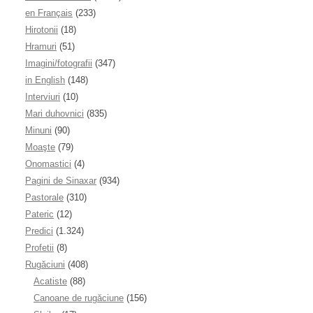
en Français
(233)
Hirotonii
(18)
Hramuri
(51)
Imagini/fotografii
(347)
in English
(148)
Interviuri
(10)
Mari duhovnici
(835)
Minuni
(90)
Moaşte
(79)
Onomastici
(4)
Pagini de Sinaxar
(934)
Pastorale
(310)
Pateric
(12)
Predici
(1.324)
Profetii
(8)
Rugăciuni
(408)
Acatiste
(88)
Canoane de rugăciune
(156)