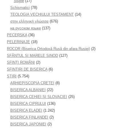
Slujbe
(17)
Schismatici
(78)
TEOLOGIA VECHIULUI TESTAMENT
(14)
στην ελληνική γλώσσα
(676)
на русском языке
(137)
PECERSKA
(36)
PELERINAJE
(18)
ROCOR (Biserica Ortodoxă Rusă din afara Rusiei)
(2)
SFÂNTUL ȘI MARELE SINOD
(127)
SFINȚI ROMÂNI
(2)
SFINTIRI DE BISERICA
(6)
ŞTIRI
(5.754)
ARHIEPISCOPIA CRETEI
(8)
BISERICA ALBANIEI
(22)
BISERICA CEHIEI ŞI SLOVACIEI
(25)
BISERICA CIPRULUI
(136)
BISERICA ELADEI
(1.242)
BISERICA FINLANDEI
(2)
BISERICA JAPONIEI
(2)