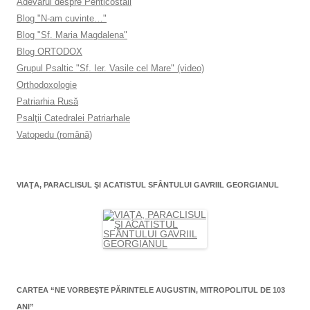
Adevărul despre Penticostali
Blog "N-am cuvinte…"
Blog "Sf. Maria Magdalena"
Blog ORTODOX
Grupul Psaltic "Sf. Ier. Vasile cel Mare" (video)
Orthodoxologie
Patriarhia Rusă
Psalţii Catedralei Patriarhale
Vatopedu (română)
VIAŢA, PARACLISUL ŞI ACATISTUL SFÂNTULUI GAVRIIL GEORGIANUL
CARTEA “NE VORBEŞTE PĂRINTELE AUGUSTIN, MITROPOLITUL DE 103
ANI”