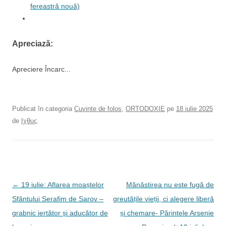
fereastră nouă)
Apreciază:
Apreciere
Încarc...
Publicat în categoria
Cuvinte de folos
,
ORTODOXIE
pe
18 iulie 2025
de
Ιχθυς
.
N
←
19 iulie: Aflarea moaștelor
Mănăstirea nu este fugă de
a
Sfântului Serafim de Sarov –
greutățile vieții, ci alegere liberă
v
grabnic iertător și aducător de
și chemare- Părintele Arsenie