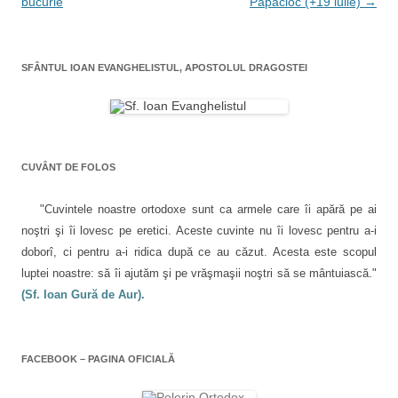
i
bucurie
Papacioc (+19 iulie)
→
g
a
SFÂNTUL IOAN EVANGHELISTUL, APOSTOLUL DRAGOSTEI
r
e
î
n
CUVÂNT DE FOLOS
a
r
"Cuvintele noastre ortodoxe sunt ca armele care îi apără pe ai
t
noştri şi îi lovesc pe eretici. Aceste cuvinte nu îi lovesc pentru a-i
i
doborî, ci pentru a-i ridica după ce au căzut. Acesta este scopul
luptei noastre: să îi ajutăm şi pe vrăşmaşii noştri să se mântuiască."
c
(Sf. Ioan Gură de Aur).
o
l
e
FACEBOOK – PAGINA OFICIALĂ