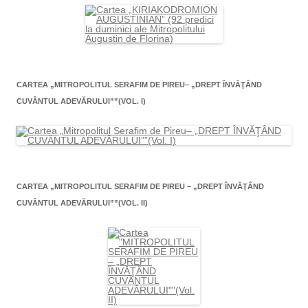
CARTEA „MITROPOLITUL SERAFIM DE PIREU– „DREPT ÎNVĂŢÂND
CUVÂNTUL ADEVĂRULUI””(VOL. I)
CARTEA „MITROPOLITUL SERAFIM DE PIREU – „DREPT ÎNVĂŢÂND
CUVÂNTUL ADEVĂRULUI””(VOL. II)