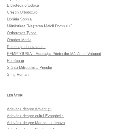
Biblioteca ortodoxă
Creştin Ortodox.ro
Librăria Sophia
Mănăstirea "Naşterea Maicii Domnului"
Orthotoxos Typos
Ortodox Media
Pelerinaje duhovnicești
PEMPTOUSIA – Asociația Prietenilor Mănăstirii Vatoped
Romfea.gr
Sfânta Mitropolie a Pireului
Sfinţi Români
LEGĂTURI
Adevărul despre Adventişti
Adevărul despre cultul Evanghelic
Adevărul despre Martorii lui Iehova