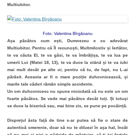
Multiubitor.
Foto: Valentina Bîrgăoanu
Așa păcătos cum ești, Dumnezeu e cu adevărat
Multiubitor. Pentru că Îl recunoști, Multmilostiv și Iertător,
te va căuta El, te va găsi, te va îmbrățișa, te va lua pe
umerii Lui (Matei 18, 13), te va duce la
stână
și te va iubi
mai mult decât pe alte
oi
, pentru că tu, de fapt, nu L-ai
părăsit. Aceasta ar fi o mare poziție duhovnicească, și
marile tale căderi rămân simple accidente.
Un om duhovnicesc nu spune niciodată că nu este un om
foarte păcătos. Se vede mai păcătos decât toți. Și totuși
se duce la biserică sau, mai bine zis, se pune pe pocăință.
Disprețul ăsta față de tine s-ar putea să fie o stare de
autentică smerenie, doar să nu te
diluezi
în așa hal, încât
să nu mai ai nici o nădejde de mântuire, să-ți tai forțele