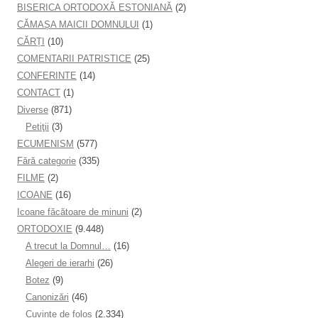
BISERICA ORTODOXĂ ESTONIANĂ
(2)
CĂMAȘA MAICII DOMNULUI
(1)
CĂRȚI
(10)
COMENTARII PATRISTICE
(25)
CONFERINTE
(14)
CONTACT
(1)
Diverse
(871)
Petiţii
(3)
ECUMENISM
(577)
Fără categorie
(335)
FILME
(2)
ICOANE
(16)
Icoane făcătoare de minuni
(2)
ORTODOXIE
(9.448)
A trecut la Domnul…
(16)
Alegeri de ierarhi
(26)
Botez
(9)
Canonizări
(46)
Cuvinte de folos
(2.334)