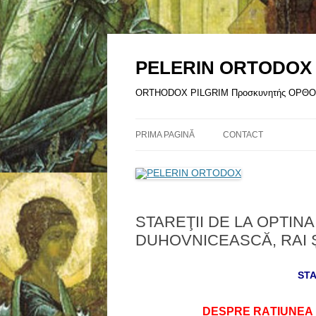
Sari
la
conținut
PELERIN ORTODOX
ORTHODOX PILGRIM Προσκυνητής ΟΡ
PRIMA PAGINĂ
CONTACT
STAREŢII DE LA OPTIN
DUHOVNICEASCĂ, RAI Ș
STA
DESPRE RAȚIUNEA 