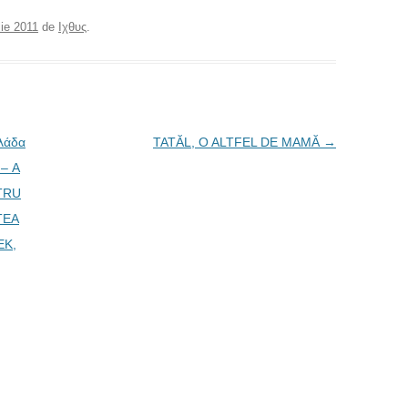
lie 2011
de
Ιχθυς
.
λάδα
TATĂL, O ALTFEL DE MAMĂ
→
 – A
TRU
TEA
EK,