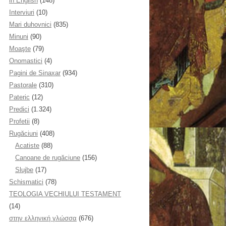
in English
(148)
Interviuri
(10)
Mari duhovnici
(835)
Minuni
(90)
Moaşte
(79)
Onomastici
(4)
Pagini de Sinaxar
(934)
Pastorale
(310)
Pateric
(12)
Predici
(1.324)
Profetii
(8)
Rugăciuni
(408)
Acatiste
(88)
Canoane de rugăciune
(156)
Slujbe
(17)
Schismatici
(78)
TEOLOGIA VECHIULUI TESTAMENT
(14)
στην ελληνική γλώσσα
(676)