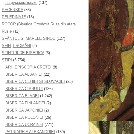
на русском языке
(137)
PECERSKA
(36)
PELERINAJE
(18)
ROCOR (Biserica Ortodoxă Rusă din afara
Rusiei)
(2)
SFÂNTUL ȘI MARELE SINOD
(127)
SFINȚI ROMÂNI
(2)
SFINTIRI DE BISERICA
(6)
ŞTIRI
(5.754)
ARHIEPISCOPIA CRETEI
(8)
BISERICA ALBANIEI
(22)
BISERICA CEHIEI ŞI SLOVACIEI
(25)
BISERICA CIPRULUI
(136)
BISERICA ELADEI
(1.242)
BISERICA FINLANDEI
(2)
BISERICA JAPONIEI
(2)
BISERICA POLONIEI
(26)
BISERICA UCRAINEI
(771)
PATRIARHIA ALEXANDRIEI
(139)