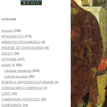
CATEGORII
Anunţuri
(238)
APOLOGETICA
(170)
ARHIEPISCOPIA AMERICII
(5)
ARSENIE DE SVIATOGORSK
(6)
ASCEȚI
(34)
ATITUDINI
(147)
AUDIO
(1.354)
Cântările Ortodoxiei
(629)
Colinde bizantine
(90)
BISERICA ORTODOXĂ ESTONIANĂ
(2)
CĂMAȘA MAICII DOMNULUI
(1)
CĂRȚI
(10)
COMENTARII PATRISTICE
(25)
CONFERINTE
(14)