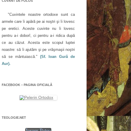
CUVÂNT DE FOLOS
"Cuvintele noastre ortodoxe sunt ca
armele care îi apără pe ai noştri şi îi lovesc
pe eretici. Aceste cuvinte nu îi lovesc
pentru a-i doborî, ci pentru a-i ridica după
ce au căzut. Acesta este scopul luptei
noastre: să îi ajutăm şi pe vrăşmaşii noştri
să se mântuiască."
(Sf. Ioan Gură de
Aur).
FACEBOOK – PAGINA OFICIALĂ
TEOLOGIE.NET