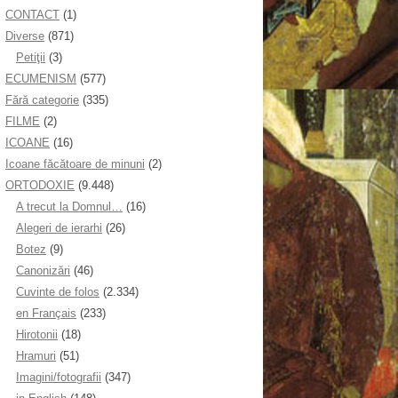
CONTACT
(1)
Diverse
(871)
Petiţii
(3)
ECUMENISM
(577)
Fără categorie
(335)
FILME
(2)
ICOANE
(16)
Icoane făcătoare de minuni
(2)
ORTODOXIE
(9.448)
A trecut la Domnul…
(16)
Alegeri de ierarhi
(26)
Botez
(9)
Canonizări
(46)
Cuvinte de folos
(2.334)
en Français
(233)
Hirotonii
(18)
Hramuri
(51)
Imagini/fotografii
(347)