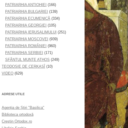
PATRIARHIA ANTIOHIEI
(166)
PATRIARHIA BULGARIEI
(139)
PATRIARHIA ECUMENICĂ
(334)
PATRIARHIA GEORGIEI
(105)
PATRIARHIA IERUSALIMULUI
(251)
PATRIARHIA MOSCOVEI
(939)
PATRIARHIA ROMÂNIEI
(960)
PATRIARHIA SERBIEI
(171)
SFÂNTUL MUNTE ATHOS
(249)
TEODOSIE DE CERKASÎ
(10)
VIDEO
(629)
ADRESE UTILE
Agenţia de Ştiri "Basilica"
Biblioteca ortodoxă
Creştin Ortodox.ro