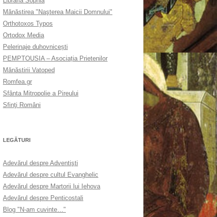
Librăria Sophia
Mănăstirea "Naşterea Maicii Domnului"
Orthotoxos Typos
Ortodox Media
Pelerinaje duhovnicești
PEMPTOUSIA – Asociația Prietenilor
Mănăstirii Vatoped
Romfea.gr
Sfânta Mitropolie a Pireului
Sfinţi Români
LEGĂTURI
Adevărul despre Adventişti
Adevărul despre cultul Evanghelic
Adevărul despre Martorii lui Iehova
Adevărul despre Penticostali
Blog "N-am cuvinte…"