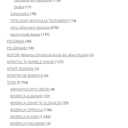
Slujbe
(17)
Schismatici
(78)
TEOLOGIA VECHIULUI TESTAMENT
(14)
στην ελληνική γλώσσα
(676)
на русском языке
(137)
PECERSKA
(36)
PELERINAJE
(18)
ROCOR (Biserica Ortodoxă Rusă din afara Rusiei)
(2)
SFÂNTUL ȘI MARELE SINOD
(127)
SFINȚI ROMÂNI
(2)
SFINTIRI DE BISERICA
(6)
ŞTIRI
(5.754)
ARHIEPISCOPIA CRETEI
(8)
BISERICA ALBANIEI
(22)
BISERICA CEHIEI ŞI SLOVACIEI
(25)
BISERICA CIPRULUI
(136)
BISERICA ELADEI
(1.242)
BISERICA FINLANDEI
(2)