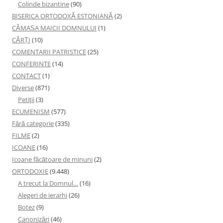
Colinde bizantine
(90)
BISERICA ORTODOXĂ ESTONIANĂ
(2)
CĂMAȘA MAICII DOMNULUI
(1)
CĂRȚI
(10)
COMENTARII PATRISTICE
(25)
CONFERINTE
(14)
CONTACT
(1)
Diverse
(871)
Petiţii
(3)
ECUMENISM
(577)
Fără categorie
(335)
FILME
(2)
ICOANE
(16)
Icoane făcătoare de minuni
(2)
ORTODOXIE
(9.448)
A trecut la Domnul…
(16)
Alegeri de ierarhi
(26)
Botez
(9)
Canonizări
(46)