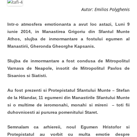
Autor: Emilios Polyghenis
Intr-o atmosfera emotionanta a avut loc astazi, Luni 9
iunie 2014, in Manastirea Grigoriu din Sfantul Munte
Athos, slujba de inmormantare a fostului egumen al
Manastirii, Gheronda Gheorghe Kapsanis.
Slujba de inmormantare a fost condusa de Mitropolitul
Varnava de Neapole, insotit de Mitropolitul Pavlos de
Sisanios si Siatisti.
Au fost prezenti si Protepistatul Sfantului Munte – Stefan
de la Hilandar, 11 egumeni din Manastirile Sfantului Munte
si o multime de ieromonahi, monahi si mireni – toti fii
duhovnicesti ai pururea pomenitului Staret.
Semnalam ca arhiereii, noul Egumen Hristofor si
Protepistatul au vorbit cu multa emotie despre