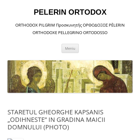
Sari
la
conținut
PELERIN ORTODOX
ORTHODOX PILGRIM Προσκυνητής ΟΡΘΟΔΟΞΟΣ PÈLERIN
ORTHODOXE PELLEGRINO ORTODOSSO
Meniu
STARETUL GHEORGHE KAPSANIS
„ODIHNESTE” IN GRADINA MAICII
DOMNULUI (PHOTO)