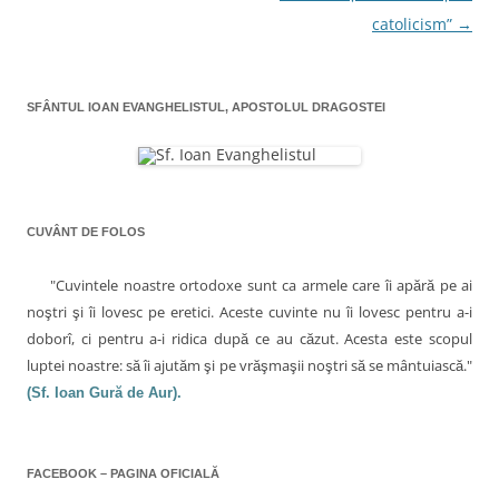
r
i
-
r
-
e
o
-
catolicism”
→
r
o
t
f
o
f
e
e
f
e
e
n
r
e
r
(
e
r
î
e
S
a
e
a
e
s
a
SFÂNTUL IOAN EVANGHELISTUL, APOSTOLUL DRAGOSTEI
s
d
t
s
n
t
e
r
t
r
s
ă
r
a
ă
c
n
ă
n
h
o
n
r
o
i
u
o
u
d
ă
u
ă
e
)
ă
t
)
î
)
CUVÂNT DE FOLOS
n
i
t
r
c
-
"Cuvintele noastre ortodoxe sunt ca armele care îi apără pe ai
o
f
o
noştri şi îi lovesc pe eretici. Aceste cuvinte nu îi lovesc pentru a-i
e
r
l
doborî, ci pentru a-i ridica după ce au căzut. Acesta este scopul
e
a
luptei noastre: să îi ajutăm şi pe vrăşmaşii noştri să se mântuiască."
e
s
t
(Sf. Ioan Gură de Aur).
r
ă
n
o
u
ă
)
FACEBOOK – PAGINA OFICIALĂ