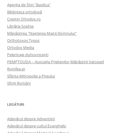
Agenţia de Ştiri "Basilica"
Biblioteca ortodoxă
Creştin Ortodox.ro
Librăria Sophia
Mănăstirea "Naşterea Maicii Domnului"
Orthotoxos Typos
Ortodox Media
Pelerinaje duhovnicești
PEMPTOUSIA – Asociația Prietenilor Mănăstirii Vatoped
Romfea.gr
Sfânta Mitropolie a Pireului
Sfinţi Români
LEGĂTURI
Adevărul despre Adventişti
Adevărul despre cultul Evanghelic
Adevărul despre Martorii lui Iehova