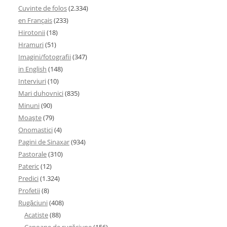
Cuvinte de folos
(2.334)
en Français
(233)
Hirotonii
(18)
Hramuri
(51)
Imagini/fotografii
(347)
in English
(148)
Interviuri
(10)
Mari duhovnici
(835)
Minuni
(90)
Moaşte
(79)
Onomastici
(4)
Pagini de Sinaxar
(934)
Pastorale
(310)
Pateric
(12)
Predici
(1.324)
Profetii
(8)
Rugăciuni
(408)
Acatiste
(88)
Canoane de rugăciune
(156)