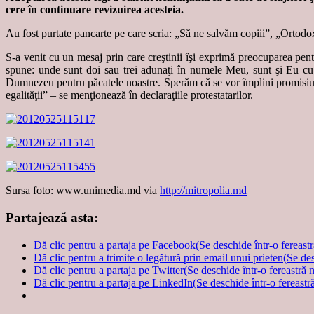
cere în continuare revizuirea acesteia.
Au fost purtate pancarte pe care scria: „Să ne salvăm copiii”, „Ortodox
S-a venit cu un mesaj prin care creştinii îşi exprimă preocuparea pen
spune: unde sunt doi sau trei adunaţi în numele Meu, sunt şi Eu cu e
Dumnezeu pentru păcatele noastre. Sperăm că se vor împlini promisiunil
egalităţii” – se menţionează în declaraţiile protestatarilor.
Sursa foto: www.unimedia.md via
http://mitropolia.md
Partajează asta:
Dă clic pentru a partaja pe Facebook(Se deschide într-o fereast
Dă clic pentru a trimite o legătură prin email unui prieten(Se de
Dă clic pentru a partaja pe Twitter(Se deschide într-o fereastră 
Dă clic pentru a partaja pe LinkedIn(Se deschide într-o fereastr