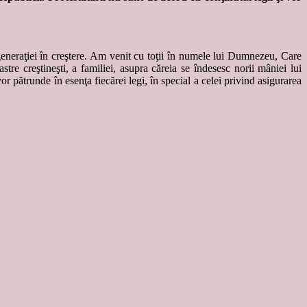
generaţiei în creştere. Am venit cu toţii în numele lui Dumnezeu, Care
e creştineşti, a familiei, asupra căreia se îndesesc norii mâniei lui
pătrunde în esenţa fiecărei legi, în special a celei privind asigurarea