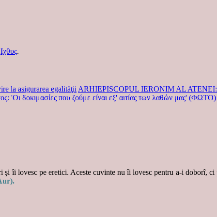
e
Ιχθυς
.
re la asigurarea egalităţii
ARHIEPISCOPUL IERONIM AL ATENEI
ι δοκιμασίες που ζούμε είναι εξ' αιτίας των λαθών μας' (ΦΩΤΟ
 şi îi lovesc pe eretici. Aceste cuvinte nu îi lovesc pentru a-i doborî, ci
Aur).