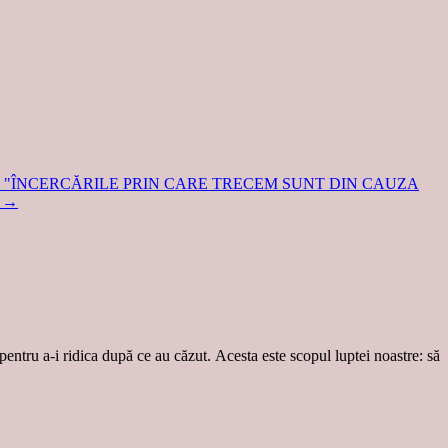
: "ÎNCERCĂRILE PRIN CARE TRECEM SUNT DIN CAUZA
)
→
 pentru a-i ridica după ce au căzut. Acesta este scopul luptei noastre: să