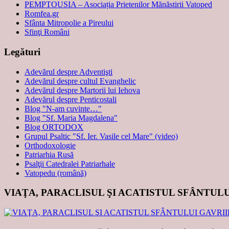
PEMPTOUSIA – Asociația Prietenilor Mănăstirii Vatoped
Romfea.gr
Sfânta Mitropolie a Pireului
Sfinţi Români
Legături
Adevărul despre Adventişti
Adevărul despre cultul Evanghelic
Adevărul despre Martorii lui Iehova
Adevărul despre Penticostali
Blog "N-am cuvinte…"
Blog "Sf. Maria Magdalena"
Blog ORTODOX
Grupul Psaltic "Sf. Ier. Vasile cel Mare" (video)
Orthodoxologie
Patriarhia Rusă
Psalţii Catedralei Patriarhale
Vatopedu (română)
VIAŢA, PARACLISUL ŞI ACATISTUL SFÂNTUL