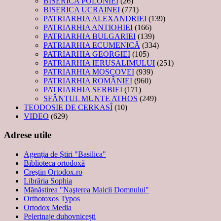
BISERICA POLONIEI
(26)
BISERICA UCRAINEI
(771)
PATRIARHIA ALEXANDRIEI
(139)
PATRIARHIA ANTIOHIEI
(166)
PATRIARHIA BULGARIEI
(139)
PATRIARHIA ECUMENICĂ
(334)
PATRIARHIA GEORGIEI
(105)
PATRIARHIA IERUSALIMULUI
(251)
PATRIARHIA MOSCOVEI
(939)
PATRIARHIA ROMÂNIEI
(960)
PATRIARHIA SERBIEI
(171)
SFÂNTUL MUNTE ATHOS
(249)
TEODOSIE DE CERKASÎ
(10)
VIDEO
(629)
Adrese utile
Agenţia de Ştiri "Basilica"
Biblioteca ortodoxă
Creştin Ortodox.ro
Librăria Sophia
Mănăstirea "Naşterea Maicii Domnului"
Orthotoxos Typos
Ortodox Media
Pelerinaje duhovnicești