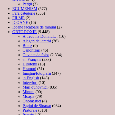
Petiţii
(3)
ECUMENISM
(577)
Fără categorie
(335)
FILME
(2)
ICOANE
(16)
Icoane făcătoare de minuni
(2)
ORTODOXIE
(9.448)
A trecut la Domnul…
(16)
Alegeri de ierarhi
(26)
Botez
(9)
Canonizări
(46)
Cuvinte de folos
(2.334)
en Français
(233)
Hirotonii
(18)
Hramuri
(51)
Imagini/fotografii
(347)
in English
(148)
Interviuri
(10)
Mari duhovnici
(835)
Minuni
(90)
Moaşte
(79)
Onomastici
(4)
Pagini de Sinaxar
(934)
Pastorale
(310)
Pateric
(12)