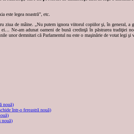
ia este legea noastră”, etc.
tru ziua de mâine. „Nu putem ignora viitorul copiilor şi, în general, a 
i… Ne-am adunat oameni de bună credinţă în păstrarea tradiţiei noastr
e unor demnitari că Parlamentul nu este o maşinărie de votat legi şi vor 
ră nouă)
schide într-o fereastră nouă)
nouă)
ă nouă)