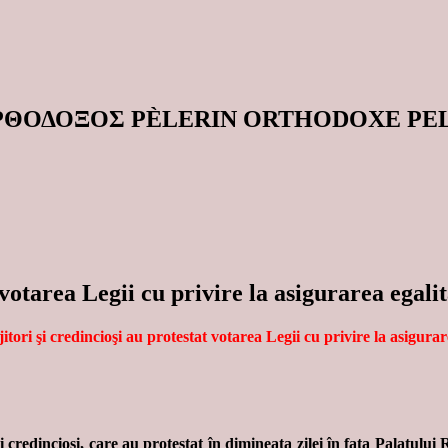
ΟΡΘΟΔΟΞΟΣ PÈLERIN ORTHODOXE P
 votarea Legii cu privire la asigurarea egalit
jitori şi credincioşi au protestat votarea Legii cu privire la asigurare
 credincioşi, care au protestat în dimineaţa zilei în faţa Palatului 