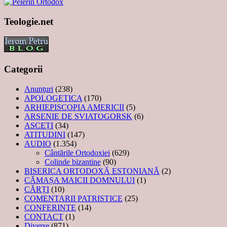
Teologie.net
Categorii
Anunţuri
(238)
APOLOGETICA
(170)
ARHIEPISCOPIA AMERICII
(5)
ARSENIE DE SVIATOGORSK
(6)
ASCEȚI
(34)
ATITUDINI
(147)
AUDIO
(1.354)
Cântările Ortodoxiei
(629)
Colinde bizantine
(90)
BISERICA ORTODOXĂ ESTONIANĂ
(2)
CĂMAȘA MAICII DOMNULUI
(1)
CĂRȚI
(10)
COMENTARII PATRISTICE
(25)
CONFERINTE
(14)
CONTACT
(1)
Diverse
(871)