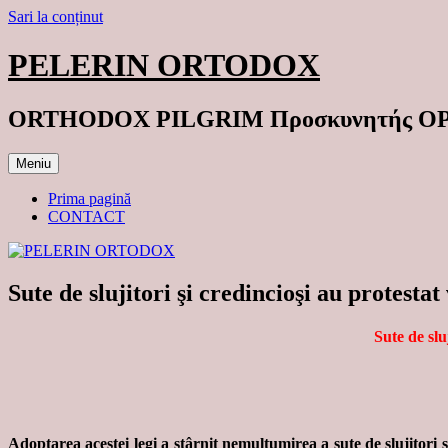
Sari la conținut
PELERIN ORTODOX
ORTHODOX PILGRIM Προσκυνητής 
Meniu
Prima pagină
CONTACT
Sute de slujitori şi credincioşi au protestat
Sute de slu
Adoptarea acestei legi a stârnit nemulţumirea a sute de slujitori şi