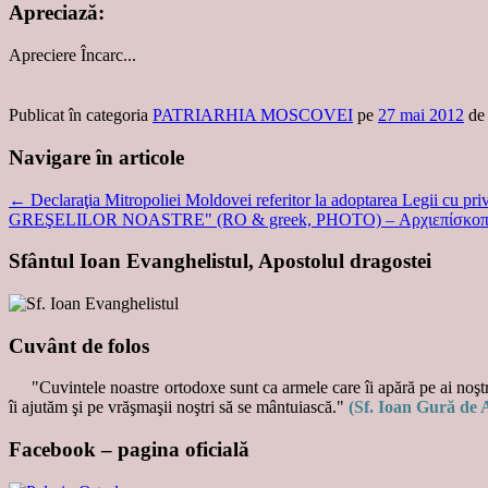
Apreciază:
Apreciere
Încarc...
Publicat în categoria
PATRIARHIA MOSCOVEI
pe
27 mai 2012
d
Navigare în articole
←
Declaraţia Mitropoliei Moldovei referitor la adoptarea Legii cu privi
GREŞELILOR NOASTRE" (RO & greek, PHOTO) – Αρχιεπίσκοπος: 'Ο
Sfântul Ioan Evanghelistul, Apostolul dragostei
Cuvânt de folos
"Cuvintele noastre ortodoxe sunt ca armele care îi apără pe ai noştri
îi ajutăm şi pe vrăşmaşii noştri să se mântuiască."
(Sf. Ioan Gură de 
Facebook – pagina oficială