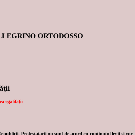
ELLEGRINO ORTODOSSO
ăţii
a egalităţii
Republicii. Protestatarii nu sunt de acord cu conţinutul legii şi vor