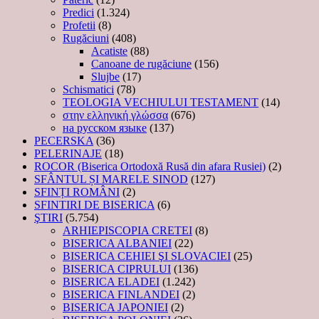
Predici
(1.324)
Profetii
(8)
Rugăciuni
(408)
Acatiste
(88)
Canoane de rugăciune
(156)
Slujbe
(17)
Schismatici
(78)
TEOLOGIA VECHIULUI TESTAMENT
(14)
στην ελληνική γλώσσα
(676)
на русском языке
(137)
PECERSKA
(36)
PELERINAJE
(18)
ROCOR (Biserica Ortodoxă Rusă din afara Rusiei)
(2)
SFÂNTUL ȘI MARELE SINOD
(127)
SFINȚI ROMÂNI
(2)
SFINTIRI DE BISERICA
(6)
ŞTIRI
(5.754)
ARHIEPISCOPIA CRETEI
(8)
BISERICA ALBANIEI
(22)
BISERICA CEHIEI ŞI SLOVACIEI
(25)
BISERICA CIPRULUI
(136)
BISERICA ELADEI
(1.242)
BISERICA FINLANDEI
(2)
BISERICA JAPONIEI
(2)