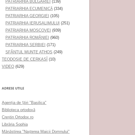
PATRIARHIA BULGARIEI
(139)
PATRIARHIA ECUMENICĂ
(334)
PATRIARHIA GEORGIEI
(105)
PATRIARHIA IERUSALIMULUI
(251)
PATRIARHIA MOSCOVEI
(939)
PATRIARHIA ROMÂNIEI
(960)
PATRIARHIA SERBIEI
(171)
SFÂNTUL MUNTE ATHOS
(249)
TEODOSIE DE CERKASÎ
(10)
VIDEO
(629)
ADRESE UTILE
Agenţia de Ştiri "Basilica"
Biblioteca ortodoxă
Creştin Ortodox.ro
Librăria Sophia
Mănăstirea "Naşterea Maicii Domnului"