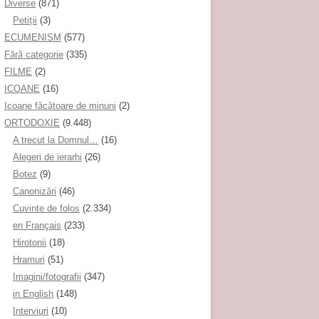
Diverse
(871)
Petiţii
(3)
ECUMENISM
(577)
Fără categorie
(335)
FILME
(2)
ICOANE
(16)
Icoane făcătoare de minuni
(2)
ORTODOXIE
(9.448)
A trecut la Domnul…
(16)
Alegeri de ierarhi
(26)
Botez
(9)
Canonizări
(46)
Cuvinte de folos
(2.334)
en Français
(233)
Hirotonii
(18)
Hramuri
(51)
Imagini/fotografii
(347)
in English
(148)
Interviuri
(10)