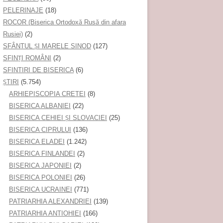
PELERINAJE
(18)
ROCOR (Biserica Ortodoxă Rusă din afara
Rusiei)
(2)
SFÂNTUL ȘI MARELE SINOD
(127)
SFINȚI ROMÂNI
(2)
SFINTIRI DE BISERICA
(6)
ŞTIRI
(5.754)
ARHIEPISCOPIA CRETEI
(8)
BISERICA ALBANIEI
(22)
BISERICA CEHIEI ŞI SLOVACIEI
(25)
BISERICA CIPRULUI
(136)
BISERICA ELADEI
(1.242)
BISERICA FINLANDEI
(2)
BISERICA JAPONIEI
(2)
BISERICA POLONIEI
(26)
BISERICA UCRAINEI
(771)
PATRIARHIA ALEXANDRIEI
(139)
PATRIARHIA ANTIOHIEI
(166)