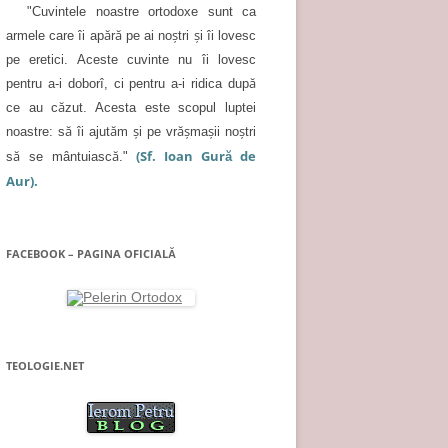
"Cuvintele noastre ortodoxe sunt ca
armele care îi apără pe ai noştri şi îi lovesc
pe eretici. Aceste cuvinte nu îi lovesc
pentru a-i doborî, ci pentru a-i ridica după
ce au căzut. Acesta este scopul luptei
noastre: să îi ajutăm şi pe vrăşmaşii noştri
(Sf. Ioan Gură de
să se mântuiască."
Aur).
FACEBOOK – PAGINA OFICIALĂ
TEOLOGIE.NET