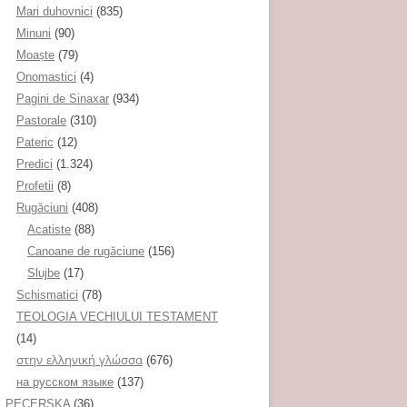
Mari duhovnici
(835)
Minuni
(90)
Moaşte
(79)
Onomastici
(4)
Pagini de Sinaxar
(934)
Pastorale
(310)
Pateric
(12)
Predici
(1.324)
Profetii
(8)
Rugăciuni
(408)
Acatiste
(88)
Canoane de rugăciune
(156)
Slujbe
(17)
Schismatici
(78)
TEOLOGIA VECHIULUI TESTAMENT
(14)
στην ελληνική γλώσσα
(676)
на русском языке
(137)
PECERSKA
(36)