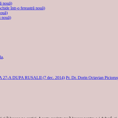
ră nouă)
schide într-o fereastră nouă)
nouă)
ă nouă)
la
.
7-A DUPA RUSALII (7 dec. 2014)
Pr. Dr. Dorin Octavian Picioru