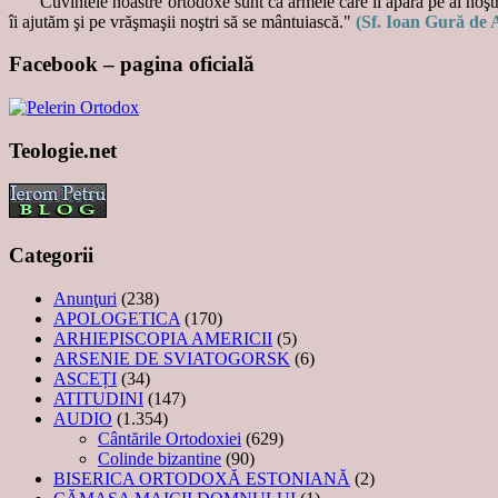
"Cuvintele noastre ortodoxe sunt ca armele care îi apără pe ai noştri
îi ajutăm şi pe vrăşmaşii noştri să se mântuiască."
(Sf. Ioan Gură de 
Facebook – pagina oficială
Teologie.net
Categorii
Anunţuri
(238)
APOLOGETICA
(170)
ARHIEPISCOPIA AMERICII
(5)
ARSENIE DE SVIATOGORSK
(6)
ASCEȚI
(34)
ATITUDINI
(147)
AUDIO
(1.354)
Cântările Ortodoxiei
(629)
Colinde bizantine
(90)
BISERICA ORTODOXĂ ESTONIANĂ
(2)