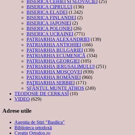
BISERICA CEHIEI ŞI SLOVACIEI
(25)
BISERICA CIPRULUI
(136)
BISERICA ELADEI
(1.242)
BISERICA FINLANDEI
(2)
BISERICA JAPONIEI
(2)
BISERICA POLONIEI
(26)
BISERICA UCRAINEI
(771)
PATRIARHIA ALEXANDRIEI
(139)
PATRIARHIA ANTIOHIEI
(166)
PATRIARHIA BULGARIEI
(139)
PATRIARHIA ECUMENICĂ
(334)
PATRIARHIA GEORGIEI
(105)
PATRIARHIA IERUSALIMULUI
(251)
PATRIARHIA MOSCOVEI
(939)
PATRIARHIA ROMÂNIEI
(960)
PATRIARHIA SERBIEI
(171)
SFÂNTUL MUNTE ATHOS
(249)
TEODOSIE DE CERKASÎ
(10)
VIDEO
(629)
Adrese utile
Agenţia de Ştiri "Basilica"
Biblioteca ortodoxă
Creştin Ortodox.ro