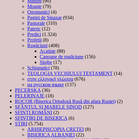
Minuni
(90)
Moaşte
(79)
Onomastici
(4)
Pagini de Sinaxar
(934)
Pastorale
(310)
Pateric
(12)
Predici
(1.324)
Profetii
(8)
Rugăciuni
(408)
Acatiste
(88)
Canoane de rugăciune
(156)
Slujbe
(17)
Schismatici
(78)
TEOLOGIA VECHIULUI TESTAMENT
(14)
στην ελληνική γλώσσα
(676)
на русском языке
(137)
PECERSKA
(36)
PELERINAJE
(18)
ROCOR (Biserica Ortodoxă Rusă din afara Rusiei)
(2)
SFÂNTUL ȘI MARELE SINOD
(127)
SFINȚI ROMÂNI
(2)
SFINTIRI DE BISERICA
(6)
ŞTIRI
(5.754)
ARHIEPISCOPIA CRETEI
(8)
BISERICA ALBANIEI
(22)