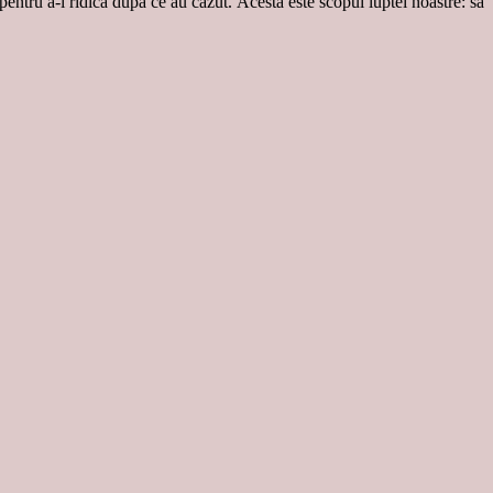
 pentru a-i ridica după ce au căzut. Acesta este scopul luptei noastre: să