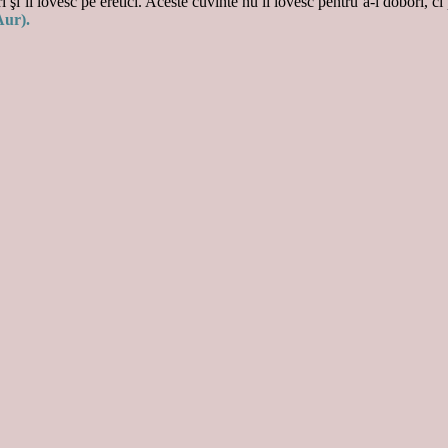
 şi îi lovesc pe eretici. Aceste cuvinte nu îi lovesc pentru a-i doborî, ci
Aur).