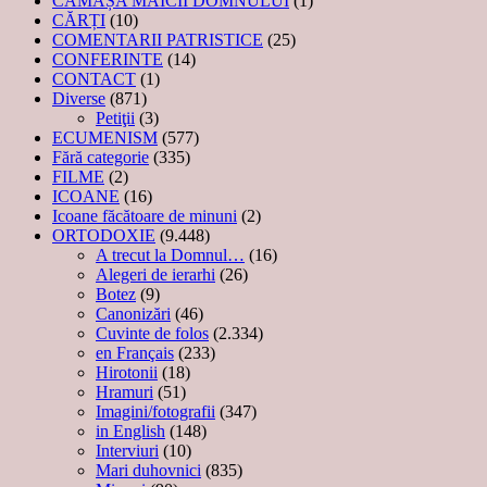
CĂMAȘA MAICII DOMNULUI
(1)
CĂRȚI
(10)
COMENTARII PATRISTICE
(25)
CONFERINTE
(14)
CONTACT
(1)
Diverse
(871)
Petiţii
(3)
ECUMENISM
(577)
Fără categorie
(335)
FILME
(2)
ICOANE
(16)
Icoane făcătoare de minuni
(2)
ORTODOXIE
(9.448)
A trecut la Domnul…
(16)
Alegeri de ierarhi
(26)
Botez
(9)
Canonizări
(46)
Cuvinte de folos
(2.334)
en Français
(233)
Hirotonii
(18)
Hramuri
(51)
Imagini/fotografii
(347)
in English
(148)
Interviuri
(10)
Mari duhovnici
(835)