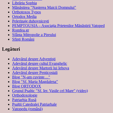
Librăria Sophia
Mănăstirea "Naşterea Maicii Domnului"
Orthotoxos Typos
Ortodox Media
Pelerinaje duhovnicești
PEMPTOUSIA – Asociația Prietenilor Mănăstirii Vatoped
Romfea.gr
Sfânta Mitropolie a Pireului
Sfinţi Români
Legături
Adevărul despre Adventişti
Adevărul despre cultul Evanghelic
Adevărul despre Martorii lui Iehova
Adevărul despre Penticostali
Blog "N-am cuvinte…"
Blog "Sf. Maria Magdalena"
Blog ORTODOX
Grupul Psaltic "Sf. Ier. Vasile cel Mare" (video)
Orthodoxologie
Patriarhia Rusă
Psalţii Catedralei Patriarhale
Vatopedu (română)