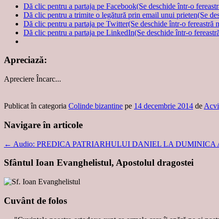
Dă clic pentru a partaja pe Facebook(Se deschide într-o fereast
Dă clic pentru a trimite o legătură prin email unui prieten(Se de
Dă clic pentru a partaja pe Twitter(Se deschide într-o fereastră 
Dă clic pentru a partaja pe LinkedIn(Se deschide într-o fereastr
Apreciază:
Apreciere
Încarc...
Publicat în categoria
Colinde bizantine
pe
14 decembrie 2014
de
Acvi
Navigare în articole
←
Audio: PREDICA PATRIARHULUI DANIEL LA DUMINICA A 2
Sfântul Ioan Evanghelistul, Apostolul dragostei
Cuvânt de folos