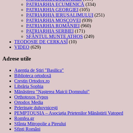
PATRIARHIA ECUMENICĂ
(334)
PATRIARHIA GEORGIEI
(105)
PATRIARHIA IERUSALIMULUI
(251)
PATRIARHIA MOSCOVEI
(939)
PATRIARHIA ROMÂNIEI
(960)
PATRIARHIA SERBIEI
(171)
SFÂNTUL MUNTE ATHOS
(249)
TEODOSIE DE CERKASÎ
(10)
VIDEO
(629)
Adrese utile
Agenţia de Ştiri "Basilica"
Biblioteca ortodoxă
Creştin Ortodox.ro
Librăria Sophia
Mănăstirea "Naşterea Maicii Domnului"
Orthotoxos Typos
Ortodox Media
Pelerinaje duhovnicești
PEMPTOUSIA – Asociația Prietenilor Mănăstirii Vatoped
Romfea.gr
Sfânta Mitropolie a Pireului
Sfinţi Români