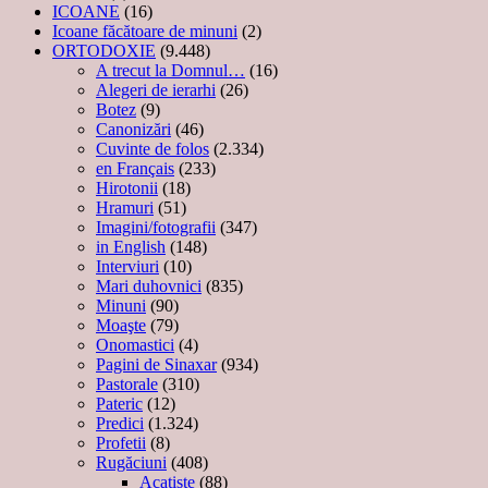
ICOANE
(16)
Icoane făcătoare de minuni
(2)
ORTODOXIE
(9.448)
A trecut la Domnul…
(16)
Alegeri de ierarhi
(26)
Botez
(9)
Canonizări
(46)
Cuvinte de folos
(2.334)
en Français
(233)
Hirotonii
(18)
Hramuri
(51)
Imagini/fotografii
(347)
in English
(148)
Interviuri
(10)
Mari duhovnici
(835)
Minuni
(90)
Moaşte
(79)
Onomastici
(4)
Pagini de Sinaxar
(934)
Pastorale
(310)
Pateric
(12)
Predici
(1.324)
Profetii
(8)
Rugăciuni
(408)
Acatiste
(88)