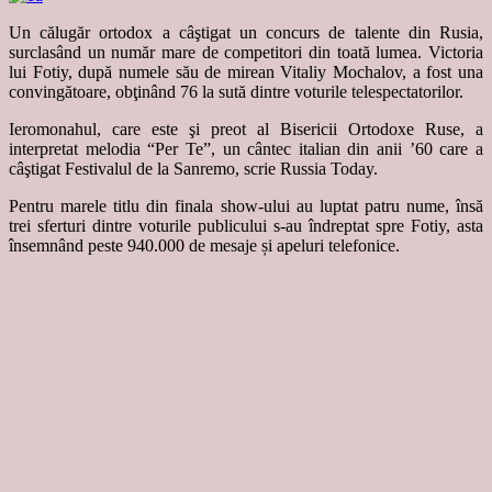
Un călugăr ortodox a câştigat un concurs de talente din Rusia,
surclasând un număr mare de competitori din toată lumea. Victoria
lui Fotiy, după numele său de mirean Vitaliy Mochalov, a fost una
convingătoare, obţinând 76 la sută dintre voturile telespectatorilor.
Ieromonahul, care este şi preot al Bisericii Ortodoxe Ruse, a
interpretat melodia “Per Te”, un cântec italian din anii ’60 care a
câştigat Festivalul de la Sanremo, scrie Russia Today.
Pentru marele titlu din finala show-ului au luptat patru nume, însă
trei sferturi dintre voturile publicului s-au îndreptat spre Fotiy, asta
însemnând peste 940.000 de mesaje și apeluri telefonice.