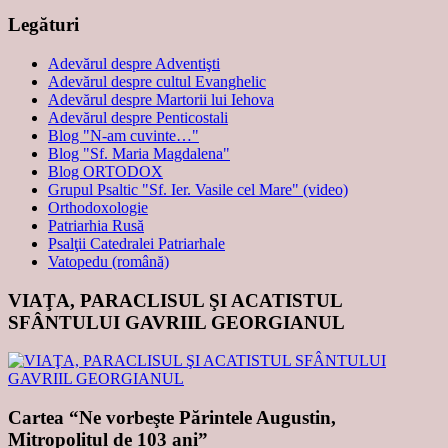
Legături
Adevărul despre Adventişti
Adevărul despre cultul Evanghelic
Adevărul despre Martorii lui Iehova
Adevărul despre Penticostali
Blog "N-am cuvinte…"
Blog "Sf. Maria Magdalena"
Blog ORTODOX
Grupul Psaltic "Sf. Ier. Vasile cel Mare" (video)
Orthodoxologie
Patriarhia Rusă
Psalţii Catedralei Patriarhale
Vatopedu (română)
VIAŢA, PARACLISUL ŞI ACATISTUL
SFÂNTULUI GAVRIIL GEORGIANUL
Cartea “Ne vorbeşte Părintele Augustin,
Mitropolitul de 103 ani”