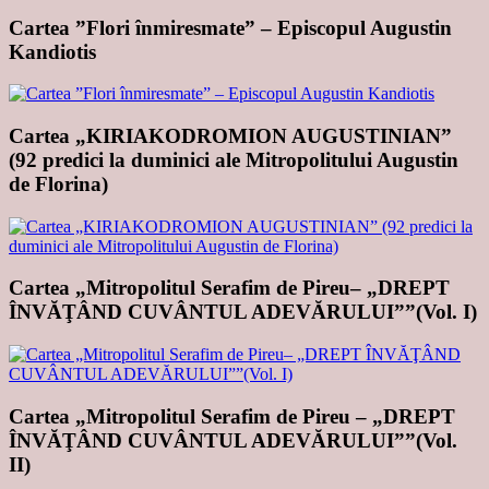
Cartea ”Flori înmiresmate” – Episcopul Augustin
Kandiotis
Cartea „KIRIAKODROMION AUGUSTINIAN”
(92 predici la duminici ale Mitropolitului Augustin
de Florina)
Cartea „Mitropolitul Serafim de Pireu– „DREPT
ÎNVĂŢÂND CUVÂNTUL ADEVĂRULUI””(Vol. I)
Cartea „Mitropolitul Serafim de Pireu – „DREPT
ÎNVĂŢÂND CUVÂNTUL ADEVĂRULUI””(Vol.
II)