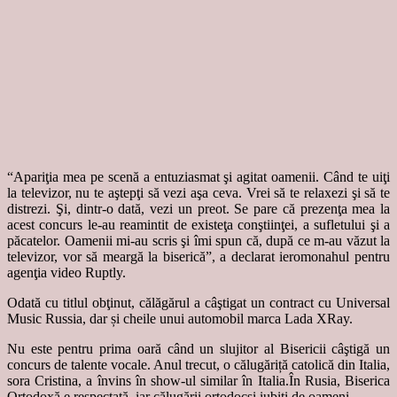
“Apariţia mea pe scenă a entuziasmat şi agitat oamenii. Când te uiţi
la televizor, nu te aştepţi să vezi aşa ceva. Vrei să te relaxezi şi să te
distrezi. Şi, dintr-o dată, vezi un preot. Se pare că prezenţa mea la
acest concurs le-au reamintit de existeţa conştiinţei, a sufletului şi a
păcatelor. Oamenii mi-au scris şi îmi spun că, după ce m-au văzut la
televizor, vor să meargă la biserică”, a declarat ieromonahul pentru
agenţia video Ruptly.
Odată cu titlul obţinut, călăgărul a câştigat un contract cu Universal
Music Russia, dar și cheile unui automobil marca Lada XRay.
Nu este pentru prima oară când un slujitor al Bisericii câştigă un
concurs de talente vocale. Anul trecut, o călugăriță catolică din Italia,
sora Cristina, a învins în show-ul similar în Italia.În Rusia, Biserica
Ortodoxă e respectată, iar călugării ortodocși iubiți de oameni.