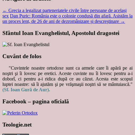
←
Grecia a legalizat parteneriatele civile între persoane de același
sex
Dan Puric: România este o colonie condusă din afară. Asistăm la
un proces lent, de 26 de ani de dezromânizare și descreștinare
→
Sfântul Ioan Evanghelistul, Apostolul dragostei
Cuvânt de folos
"Cuvintele noastre ortodoxe sunt ca armele care îi apără pe ai
noştri şi îi lovesc pe eretici. Aceste cuvinte nu îi lovesc pentru a-i
doborî, ci pentru a-i ridica după ce au căzut. Acesta este scopul
luptei noastre: să îi ajutăm şi pe vrăşmaşii noştri să se mântuiască."
(Sf. Ioan Gură de Aur).
Facebook – pagina oficială
Teologie.net