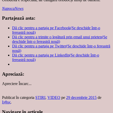
NapocaNews
Partajează asta:
Dă clic pentru a partaja pe Facebook(Se deschide într-o
fereastră nouă)
Dă clic pentru a trimite o legătură prin email unui prieten(Se
deschide într-o fereastră nouă)
Dă clic pentru a partaja pe Twitter(Se deschide într-o fereastră
nouă)
Dă clic pentru a partaja pe LinkedIn(Se deschide într-o
fereastră nouă)
Apreciază:
Apreciere
Încarc...
Publicat în categoria
ŞTIRI
,
VIDEO
pe
29 decembrie 2015
de
Ιχθυς
.
Navigare în articole