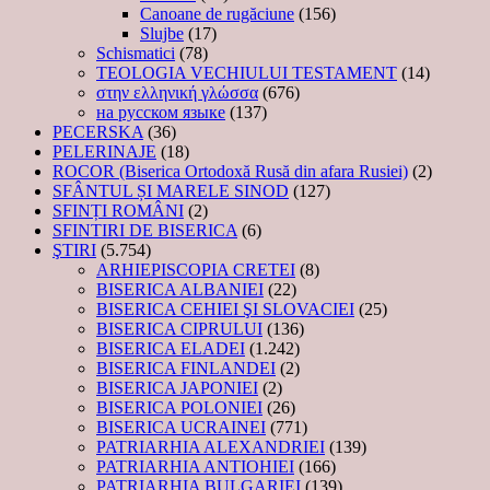
Canoane de rugăciune
(156)
Slujbe
(17)
Schismatici
(78)
TEOLOGIA VECHIULUI TESTAMENT
(14)
στην ελληνική γλώσσα
(676)
на русском языке
(137)
PECERSKA
(36)
PELERINAJE
(18)
ROCOR (Biserica Ortodoxă Rusă din afara Rusiei)
(2)
SFÂNTUL ȘI MARELE SINOD
(127)
SFINȚI ROMÂNI
(2)
SFINTIRI DE BISERICA
(6)
ŞTIRI
(5.754)
ARHIEPISCOPIA CRETEI
(8)
BISERICA ALBANIEI
(22)
BISERICA CEHIEI ŞI SLOVACIEI
(25)
BISERICA CIPRULUI
(136)
BISERICA ELADEI
(1.242)
BISERICA FINLANDEI
(2)
BISERICA JAPONIEI
(2)
BISERICA POLONIEI
(26)
BISERICA UCRAINEI
(771)
PATRIARHIA ALEXANDRIEI
(139)
PATRIARHIA ANTIOHIEI
(166)
PATRIARHIA BULGARIEI
(139)