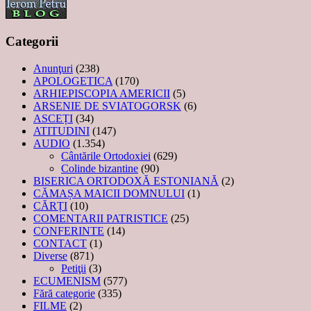
Categorii
Anunţuri
(238)
APOLOGETICA
(170)
ARHIEPISCOPIA AMERICII
(5)
ARSENIE DE SVIATOGORSK
(6)
ASCEȚI
(34)
ATITUDINI
(147)
AUDIO
(1.354)
Cântările Ortodoxiei
(629)
Colinde bizantine
(90)
BISERICA ORTODOXĂ ESTONIANĂ
(2)
CĂMAȘA MAICII DOMNULUI
(1)
CĂRȚI
(10)
COMENTARII PATRISTICE
(25)
CONFERINTE
(14)
CONTACT
(1)
Diverse
(871)
Petiţii
(3)
ECUMENISM
(577)
Fără categorie
(335)
FILME
(2)