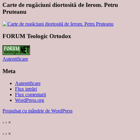
Carte de rugăciuni diortosită de Ierom. Petru
Pruteanu
FORUM Teologic Ortodox
Autentificare
Meta
Autentificare
Flux intrări
Flux comentarii
WordPress.org
Propulsat cu mândrie de WordPress
‹
›
×
‹
›
×