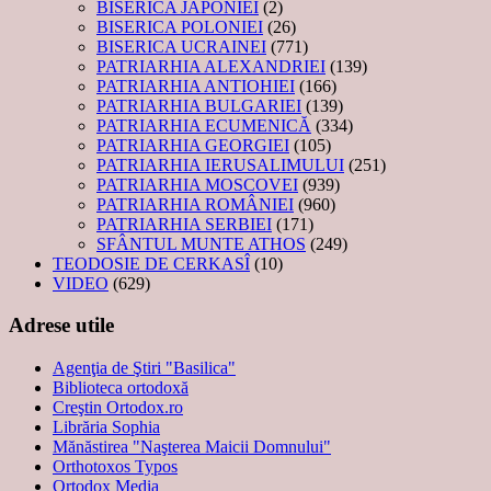
BISERICA JAPONIEI
(2)
BISERICA POLONIEI
(26)
BISERICA UCRAINEI
(771)
PATRIARHIA ALEXANDRIEI
(139)
PATRIARHIA ANTIOHIEI
(166)
PATRIARHIA BULGARIEI
(139)
PATRIARHIA ECUMENICĂ
(334)
PATRIARHIA GEORGIEI
(105)
PATRIARHIA IERUSALIMULUI
(251)
PATRIARHIA MOSCOVEI
(939)
PATRIARHIA ROMÂNIEI
(960)
PATRIARHIA SERBIEI
(171)
SFÂNTUL MUNTE ATHOS
(249)
TEODOSIE DE CERKASÎ
(10)
VIDEO
(629)
Adrese utile
Agenţia de Ştiri "Basilica"
Biblioteca ortodoxă
Creştin Ortodox.ro
Librăria Sophia
Mănăstirea "Naşterea Maicii Domnului"
Orthotoxos Typos
Ortodox Media