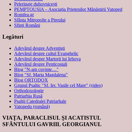
Pelerinaje duhovnicești
PEMPTOUSIA – Asociația Prietenilor Mănăstirii Vatoped
Romfea.gr
Sfânta Mitropolie a Pireului
Sfinţi Români
Legături
Adevărul despre Adventişti
Adevărul despre cultul Evanghelic
Adevărul despre Martorii lui Iehova
Adevărul despre Penticostali
Blog "N-am cuvinte…"
Blog "Sf. Maria Magdalena"
Blog ORTODOX
Grupul Psaltic "Sf. Ier. Vasile cel Mare" (video)
Orthodoxologie
Patriarhia Rusă
Psalţii Catedralei Patriarhale
Vatopedu (română)
VIAŢA, PARACLISUL ŞI ACATISTUL
SFÂNTULUI GAVRIIL GEORGIANUL