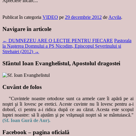
Apreciere
Încarc...
Publicat în categoria
VIDEO
pe
29 decembrie 2012
de
Acvila
.
Navigare în articole
←
DUMNEZEU ARE O LECŢIE PENTRU FIECARE
Pastorala
la Naşterea Domnului a PS Nicodim, Episcopul Severinului şi
Strehaiei (2012)
→
Sfântul Ioan Evanghelistul, Apostolul dragostei
Cuvânt de folos
"Cuvintele noastre ortodoxe sunt ca armele care îi apără pe ai
noştri şi îi lovesc pe eretici. Aceste cuvinte nu îi lovesc pentru a-i
doborî, ci pentru a-i ridica după ce au căzut. Acesta este scopul
luptei noastre: să îi ajutăm şi pe vrăşmaşii noştri să se mântuiască."
(Sf. Ioan Gură de Aur).
Facebook – pagina oficială