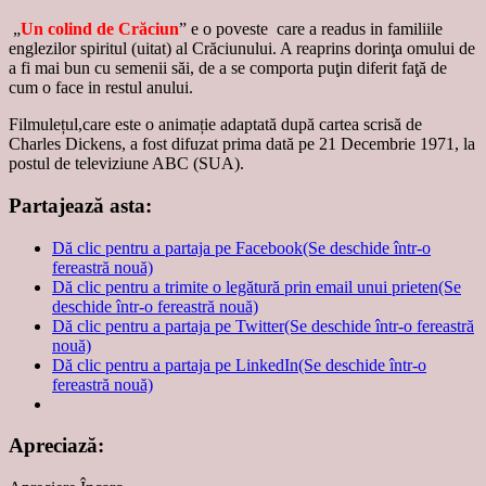
„
Un colind de Crăciun
” e o poveste care a readus in familiile
englezilor spiritul (uitat) al Crăciunului. A reaprins dorinţa omului de
a fi mai bun cu semenii săi, de a se comporta puţin diferit faţă de
cum o face in restul anului.
Filmulețul,care este o animație adaptată după cartea scrisă de
Charles Dickens, a fost difuzat prima dată pe 21 Decembrie 1971, la
postul de televiziune ABC (SUA).
Partajează asta:
Dă clic pentru a partaja pe Facebook(Se deschide într-o
fereastră nouă)
Dă clic pentru a trimite o legătură prin email unui prieten(Se
deschide într-o fereastră nouă)
Dă clic pentru a partaja pe Twitter(Se deschide într-o fereastră
nouă)
Dă clic pentru a partaja pe LinkedIn(Se deschide într-o
fereastră nouă)
Apreciază: