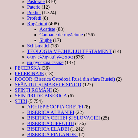
Pastorale
(310)
Pateric
(12)
Predici
(1.324)
Profetii
(8)
Rugăciuni
(408)
Acatiste
(88)
Canoane de rugăciune
(156)
Slujbe
(17)
Schismatici
(78)
TEOLOGIA VECHIULUI TESTAMENT
(14)
στην ελληνική γλώσσα
(676)
на русском языке
(137)
PECERSKA
(36)
PELERINAJE
(18)
ROCOR (Biserica Ortodoxă Rusă din afara Rusiei)
(2)
SFÂNTUL ȘI MARELE SINOD
(127)
SFINȚI ROMÂNI
(2)
SFINTIRI DE BISERICA
(6)
ŞTIRI
(5.754)
ARHIEPISCOPIA CRETEI
(8)
BISERICA ALBANIEI
(22)
BISERICA CEHIEI ŞI SLOVACIEI
(25)
BISERICA CIPRULUI
(136)
BISERICA ELADEI
(1.242)
BISERICA FINLANDEI
(2)