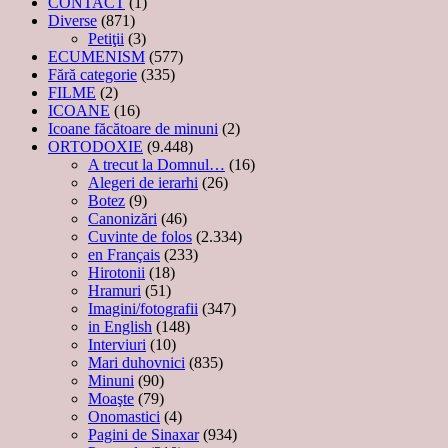
CONTACT
(1)
Diverse
(871)
Petiţii
(3)
ECUMENISM
(577)
Fără categorie
(335)
FILME
(2)
ICOANE
(16)
Icoane făcătoare de minuni
(2)
ORTODOXIE
(9.448)
A trecut la Domnul…
(16)
Alegeri de ierarhi
(26)
Botez
(9)
Canonizări
(46)
Cuvinte de folos
(2.334)
en Français
(233)
Hirotonii
(18)
Hramuri
(51)
Imagini/fotografii
(347)
in English
(148)
Interviuri
(10)
Mari duhovnici
(835)
Minuni
(90)
Moaşte
(79)
Onomastici
(4)
Pagini de Sinaxar
(934)