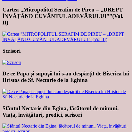
Cartea „Mitropolitul Serafim de Pireu – „DREPT
ÎNVĂŢÂND CUVÂNTUL ADEVĂRULUI””(Vol.
II)
Scrisori
De ce Papa şi supuşii lui s-au despărţit de Biserica lui
Hristos de Sf. Nectarie de la Eghina
Sfântul Nectarie din Egina, făcătorul de minuni.
Viaţa, învăţături, predici, scrisori