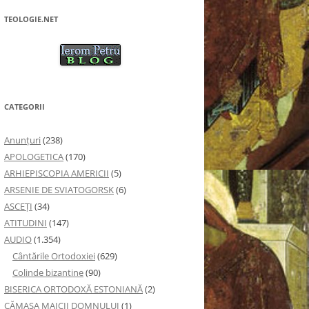
TEOLOGIE.NET
CATEGORII
Anunţuri
(238)
APOLOGETICA
(170)
ARHIEPISCOPIA AMERICII
(5)
ARSENIE DE SVIATOGORSK
(6)
ASCEȚI
(34)
ATITUDINI
(147)
AUDIO
(1.354)
Cântările Ortodoxiei
(629)
Colinde bizantine
(90)
BISERICA ORTODOXĂ ESTONIANĂ
(2)
CĂMAȘA MAICII DOMNULUI
(1)