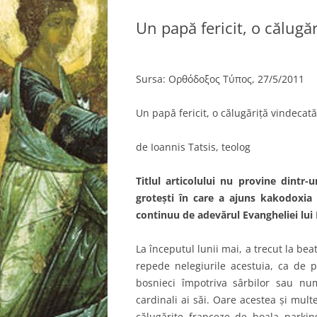
Un papă fericit, o călugă
Sursa: Ορθόδοξος Τύπος, 27/5/2011
Un papă fericit, o călugăriţă vindecat
de Ioannis Tatsis, teolog
Titlul articolului nu provine dintr-
groteşti în care a ajuns kakodoxia 
continuu de adevărul Evangheliei lui 
La începutul lunii mai, a trecut la beat
repede nelegiurile acestuia, ca de pi
bosnieci împotriva sârbilor sau nume
cardinali ai săi. Oare acestea şi multe
călugăriţe franceze de boala parkin