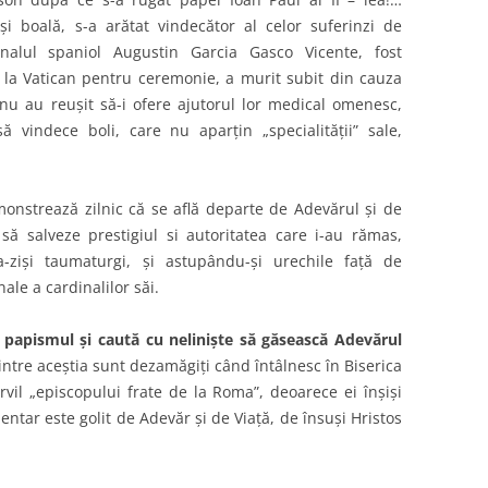
i boală, s-a arătat vindecător al celor suferinzi de
inalul spaniol Augustin Garcia Gasco Vicente, fost
 la Vatican pentru ceremonie, a murit subit din cauza
 nu au reuşit să-i ofere ajutorul lor medical omenesc,
 vindece boli, care nu aparţin „specialităţii” sale,
monstrează zilnic că se află departe de Adevărul şi de
ă salveze prestigiul si autoritatea care i-au rămas,
a-zişi taumaturgi, şi astupându-şi urechile faţă de
nale a cardinalilor săi.
papismul şi caută cu nelinişte să găsească Adevărul
intre aceştia sunt dezamăgiţi când întâlnesc în Biserica
vil „episcopului frate de la Roma”, deoarece ei înşişi
entar este golit de Adevăr şi de Viaţă, de însuşi Hristos