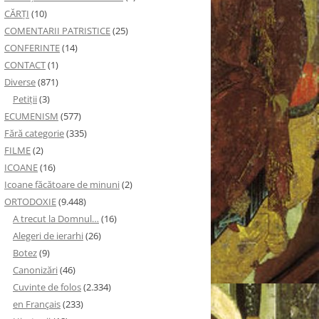
CĂRȚI
(10)
COMENTARII PATRISTICE
(25)
CONFERINTE
(14)
CONTACT
(1)
Diverse
(871)
Petiţii
(3)
ECUMENISM
(577)
Fără categorie
(335)
FILME
(2)
ICOANE
(16)
Icoane făcătoare de minuni
(2)
ORTODOXIE
(9.448)
A trecut la Domnul…
(16)
Alegeri de ierarhi
(26)
Botez
(9)
Canonizări
(46)
Cuvinte de folos
(2.334)
en Français
(233)