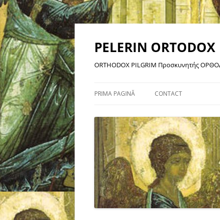
Sari
la
conținut
PELERIN ORTODOX
ORTHODOX PILGRIM Προσκυνητής ΟΡΘΟ
PRIMA PAGINĂ
CONTACT