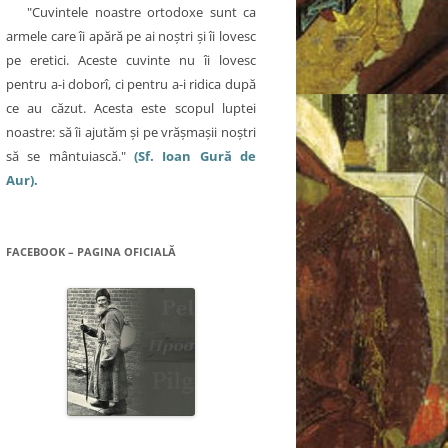
"Cuvintele noastre ortodoxe sunt ca
armele care îi apără pe ai noştri şi îi lovesc
pe eretici. Aceste cuvinte nu îi lovesc
pentru a-i doborî, ci pentru a-i ridica după
ce au căzut. Acesta este scopul luptei
noastre: să îi ajutăm şi pe vrăşmaşii noştri
să se mântuiască."
(Sf. Ioan Gură de
Aur).
FACEBOOK – PAGINA OFICIALĂ