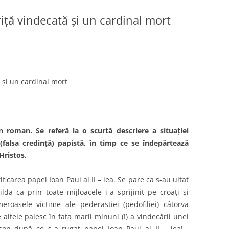
riţă vindecată şi un cardinal mort
ă şi un cardinal mort
un roman. Se referă la o scurtă descriere a situaţiei
(falsa credinţă) papistă, în timp ce se îndepărtează
Hristos.
ificarea papei Ioan Paul al II – lea. Se pare ca s-au uitat
lda ca prin toate mijloacele i-a sprijinit pe croaţi şi
roasele victime ale pederastiei (pedofiliei) câtorva
 altele palesc în faţa marii minuni (!) a vindecării unei
son după ce s-a rugat papei Ioan Paul al II – lea!…