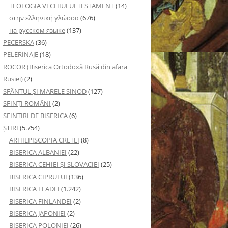
TEOLOGIA VECHIULUI TESTAMENT
(14)
στην ελληνική γλώσσα
(676)
на русском языке
(137)
PECERSKA
(36)
PELERINAJE
(18)
ROCOR (Biserica Ortodoxă Rusă din afara
Rusiei)
(2)
SFÂNTUL ȘI MARELE SINOD
(127)
SFINȚI ROMÂNI
(2)
SFINTIRI DE BISERICA
(6)
ŞTIRI
(5.754)
ARHIEPISCOPIA CRETEI
(8)
BISERICA ALBANIEI
(22)
BISERICA CEHIEI ŞI SLOVACIEI
(25)
BISERICA CIPRULUI
(136)
BISERICA ELADEI
(1.242)
BISERICA FINLANDEI
(2)
BISERICA JAPONIEI
(2)
BISERICA POLONIEI
(26)