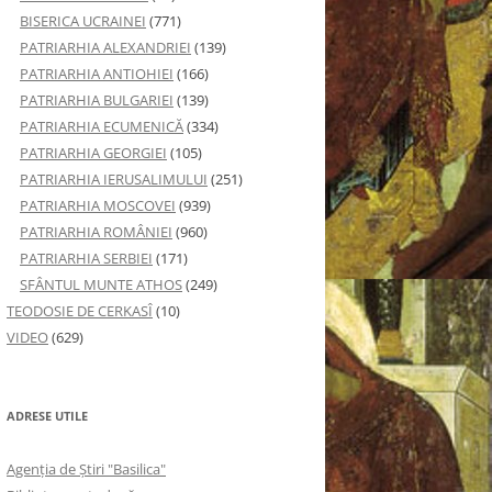
BISERICA UCRAINEI
(771)
PATRIARHIA ALEXANDRIEI
(139)
PATRIARHIA ANTIOHIEI
(166)
PATRIARHIA BULGARIEI
(139)
PATRIARHIA ECUMENICĂ
(334)
PATRIARHIA GEORGIEI
(105)
PATRIARHIA IERUSALIMULUI
(251)
PATRIARHIA MOSCOVEI
(939)
PATRIARHIA ROMÂNIEI
(960)
PATRIARHIA SERBIEI
(171)
SFÂNTUL MUNTE ATHOS
(249)
TEODOSIE DE CERKASÎ
(10)
VIDEO
(629)
ADRESE UTILE
Agenţia de Ştiri "Basilica"