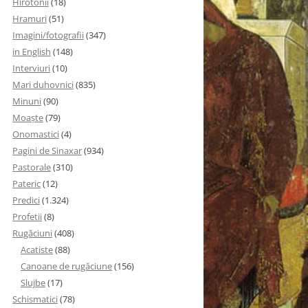
Hirotonii
(18)
Hramuri
(51)
Imagini/fotografii
(347)
in English
(148)
Interviuri
(10)
Mari duhovnici
(835)
Minuni
(90)
Moaşte
(79)
Onomastici
(4)
Pagini de Sinaxar
(934)
Pastorale
(310)
Pateric
(12)
Predici
(1.324)
Profetii
(8)
Rugăciuni
(408)
Acatiste
(88)
Canoane de rugăciune
(156)
Slujbe
(17)
Schismatici
(78)