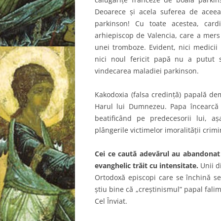
Deoarece şi acela suferea de aceeaş
parkinson! Cu toate acestea, card
arhiepiscop de Valencia, care a mers
unei tromboze. Evident, nici medicii
nici noul fericit papă nu a putut să
vindecarea maladiei parkinson.
Kakodoxia (falsa credinţă) papală de
Harul lui Dumnezeu. Papa încearcă s
beatificând pe predecesorii lui, aş
plângerile victimelor imoralităţii crimi
Cei ce caută adevărul au abandonat 
evanghelic trăit cu intensitate.
Unii d
Ortodoxă episcopi care se închină ser
ştiu bine că „creştinismul” papal falim
Cel Înviat.