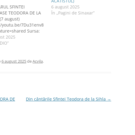
ACATISTUL)
RUL SFINTEI
6 august 2025
ASE TEODORA DE LA
În „Pagini de Sinaxar”
(7 august)
://youtu.be/7Du31env8
ature=shared Sursa:
TAS TV via youtube
ust 2025
UDIO”
e
6 august 2025
de
Acvila
.
DORA DE
Din cântările Sfintei Teodora de la Sihla
→