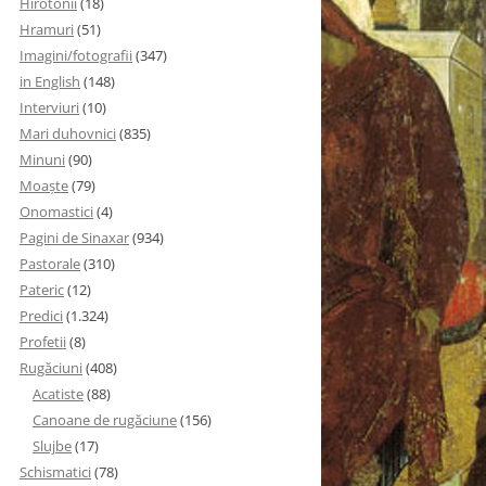
Hirotonii
(18)
Hramuri
(51)
Imagini/fotografii
(347)
in English
(148)
Interviuri
(10)
Mari duhovnici
(835)
Minuni
(90)
Moaşte
(79)
Onomastici
(4)
Pagini de Sinaxar
(934)
Pastorale
(310)
Pateric
(12)
Predici
(1.324)
Profetii
(8)
Rugăciuni
(408)
Acatiste
(88)
Canoane de rugăciune
(156)
Slujbe
(17)
Schismatici
(78)