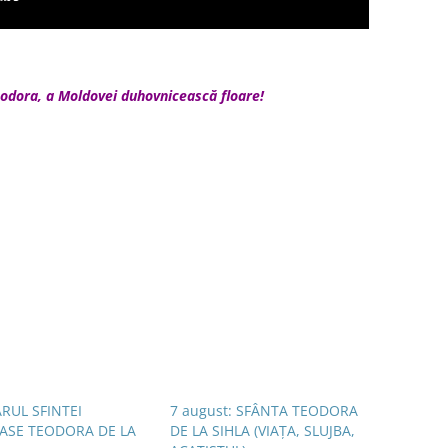
odora, a Moldovei duhovnicească floare!
RUL SFINTEI
7 august: SFÂNTA TEODORA
ASE TEODORA DE LA
DE LA SIHLA (VIAŢA, SLUJBA,