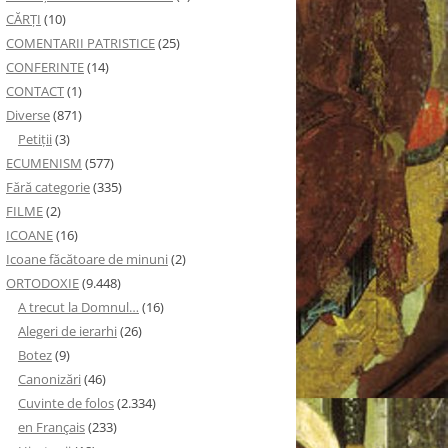
CĂRȚI
(10)
COMENTARII PATRISTICE
(25)
CONFERINTE
(14)
CONTACT
(1)
Diverse
(871)
Petiţii
(3)
ECUMENISM
(577)
Fără categorie
(335)
FILME
(2)
ICOANE
(16)
Icoane făcătoare de minuni
(2)
ORTODOXIE
(9.448)
A trecut la Domnul…
(16)
Alegeri de ierarhi
(26)
Botez
(9)
Canonizări
(46)
Cuvinte de folos
(2.334)
en Français
(233)