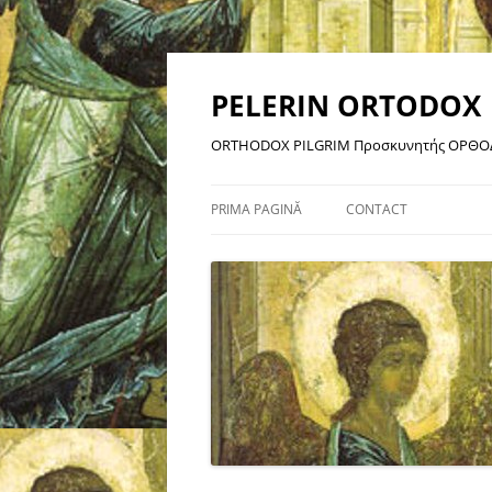
Sari
la
conținut
PELERIN ORTODOX
ORTHODOX PILGRIM Προσκυνητής ΟΡΘΟ
PRIMA PAGINĂ
CONTACT