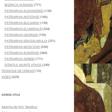
BISERICA UCRAINEI
(771)
PATRIARHIA ALEXANDRIEI
(139)
PATRIARHIA ANTIOHIEI
(166)
PATRIARHIA BULGARIEI
(139)
PATRIARHIA ECUMENICĂ
(334)
PATRIARHIA GEORGIEI
(105)
PATRIARHIA IERUSALIMULUI
(251)
PATRIARHIA MOSCOVEI
(939)
PATRIARHIA ROMÂNIEI
(960)
PATRIARHIA SERBIEI
(171)
SFÂNTUL MUNTE ATHOS
(249)
TEODOSIE DE CERKASÎ
(10)
VIDEO
(629)
ADRESE UTILE
Agenţia de Ştiri "Basilica"