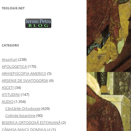
TEOLOGIE.NET
CATEGORII
Anunţuri
(238)
APOLOGETICA
(170)
ARHIEPISCOPIA AMERICII
(5)
ARSENIE DE SVIATOGORSK
(6)
ASCEȚI
(34)
ATITUDINI
(147)
AUDIO
(1.354)
Cântările Ortodoxiei
(629)
Colinde bizantine
(90)
BISERICA ORTODOXĂ ESTONIANĂ
(2)
CĂMAȘA MAICII DOMNULUI
(1)