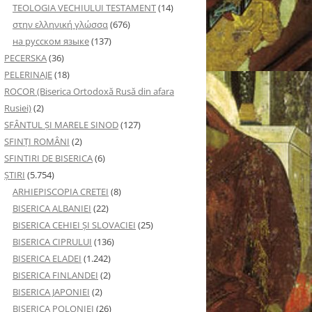
TEOLOGIA VECHIULUI TESTAMENT
(14)
στην ελληνική γλώσσα
(676)
на русском языке
(137)
PECERSKA
(36)
PELERINAJE
(18)
ROCOR (Biserica Ortodoxă Rusă din afara
Rusiei)
(2)
SFÂNTUL ȘI MARELE SINOD
(127)
SFINȚI ROMÂNI
(2)
SFINTIRI DE BISERICA
(6)
ŞTIRI
(5.754)
ARHIEPISCOPIA CRETEI
(8)
BISERICA ALBANIEI
(22)
BISERICA CEHIEI ŞI SLOVACIEI
(25)
BISERICA CIPRULUI
(136)
BISERICA ELADEI
(1.242)
BISERICA FINLANDEI
(2)
BISERICA JAPONIEI
(2)
BISERICA POLONIEI
(26)