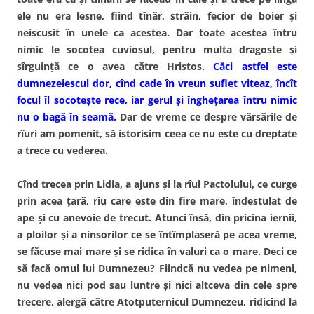
ele nu era lesne, fiind tînăr, străin, fecior de boier şi
neiscusit în unele ca acestea. Dar toate acestea întru
nimic le socotea cuviosul, pentru multa dragoste şi
sîrguinţă ce o avea către Hristos.
Căci astfel este
dumnezeiescul dor, cînd cade în vreun suflet viteaz, încît
focul îl socoteşte rece, iar gerul şi îngheţarea întru nimic
nu o bagă în seamă.
Dar de vreme ce despre vărsările de
rîuri am pomenit, să istorisim ceea ce nu este cu dreptate
a trece cu vederea.
Cînd trecea prin Lidia, a ajuns şi la rîul Pactolului, ce curge
prin acea ţară, rîu care este din fire mare, îndestulat de
ape şi cu anevoie de trecut. Atunci însă, din pricina iernii,
a ploilor şi a ninsorilor ce se întîmplaseră pe acea vreme,
se făcuse mai mare şi se ridica în valuri ca o mare. Deci ce
să facă omul lui Dumnezeu? Fiindcă nu vedea pe nimeni,
nu vedea nici pod sau luntre şi nici altceva din cele spre
trecere, alergă către Atotputernicul Dumnezeu, ridicînd la