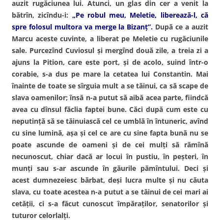
auzit rugăciunea lui. Atunci, un glas din cer a venit la
bătrîn, zicîndu-i:
„Pe robul meu, Meletie, liberează-l, că
spre folosul multora va merge la Bizanţ”.
După ce a auzit
Marcu aceste cuvinte, a liberat pe Meletie cu rugăciunile
sale. Purcezînd Cuviosul şi mergînd două zile, a treia zi a
ajuns la Pition, care este port, şi de acolo, suind într-o
corabie, s-a dus pe mare la cetatea lui Constantin. Mai
înainte de toate se sîrguia mult a se tăinui, ca să scape de
slava oamenilor; însă n-a putut să aibă acea parte, fiindcă
avea cu dînsul făclia faptei bune. Căci după cum este cu
neputinţă să se tăinuiască cel ce umblă în întuneric, avînd
cu sine lumină, aşa şi cel ce are cu sine fapta bună nu se
poate ascunde de oameni şi de cei mulţi să rămînă
necunoscut, chiar dacă ar locui în pustiu, în peşteri, în
munţi sau s-ar ascunde în găurile pămîntului. Deci şi
acest dumnezeiesc bărbat, deşi lucra multe şi nu căuta
slava, cu toate acestea n-a putut a se tăinui de cei mari ai
cetăţii, ci s-a făcut cunoscut împăraţilor, senatorilor şi
tuturor celorlalţi.