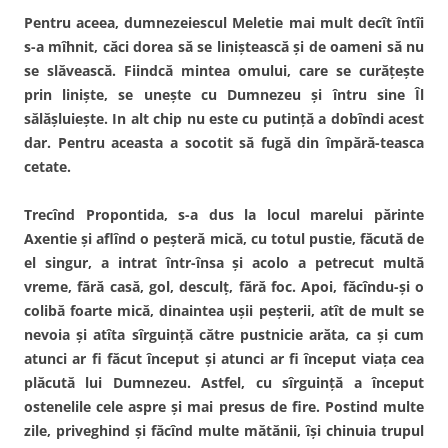
Pentru aceea, dumnezeiescul Meletie mai mult decît întîi
s-a mîhnit, căci dorea să se liniştească şi de oameni să nu
se slăvească. Fiindcă mintea omului, care se curăţeşte
prin linişte, se uneşte cu Dumnezeu şi întru sine Îl
sălăşluieşte. In alt chip nu este cu putinţă a dobîndi acest
dar. Pentru aceasta a socotit să fugă din împără-teasca
cetate.
Trecînd Propontida, s-a dus la locul marelui părinte
Axentie şi aflînd o peşteră mică, cu totul pustie, făcută de
el singur, a intrat într-însa şi acolo a petrecut multă
vreme, fără casă, gol, desculţ, fără foc. Apoi, făcîndu-şi o
colibă foarte mică, dinaintea uşii peşterii, atît de mult se
nevoia şi atîta sîrguinţă către pustnicie arăta, ca şi cum
atunci ar fi făcut început şi atunci ar fi început viaţa cea
plăcută lui Dumnezeu. Astfel, cu sîrguinţă a început
ostenelile cele aspre şi mai presus de fire. Postind multe
zile, priveghind şi făcînd multe mătănii, îşi chinuia trupul