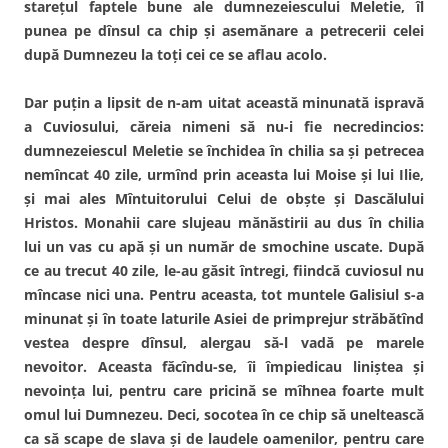
stareţul faptele bune ale dumnezeiescului Meletie, îl
punea pe dînsul ca chip şi asemănare a petrecerii celei
după Dumnezeu la toţi cei ce se aflau acolo.
Dar puţin a lipsit de n-am uitat această minunată ispravă
a Cuviosului, căreia nimeni să nu-i fie necredincios:
dumnezeiescul Meletie se închidea în chilia sa şi petrecea
nemîncat 40 zile, urmînd prin aceasta lui Moise şi lui Ilie,
şi mai ales Mîntuitorului Celui de obşte şi Dascălului
Hristos. Monahii care slujeau mănăstirii au dus în chilia
lui un vas cu apă şi un număr de smochine uscate. După
ce au trecut 40 zile, le-au găsit întregi, fiindcă cuviosul nu
mîncase nici una. Pentru aceasta, tot muntele Galisiul s-a
minunat şi în toate laturile Asiei de primprejur străbătînd
vestea despre dînsul, alergau să-l vadă pe marele
nevoitor. Aceasta făcîndu-se, îi împiedicau liniştea şi
nevoinţa lui, pentru care pricină se mîhnea foarte mult
omul lui Dumnezeu. Deci, socotea în ce chip să uneltească
ca să scape de slava şi de laudele oamenilor, pentru care