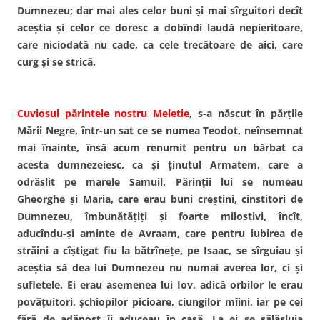
Dumnezeu; dar mai ales celor buni şi mai sîrguitori decît
aceştia şi celor ce doresc a dobîndi laudă nepieritoare,
care niciodată nu cade, ca cele trecătoare de aici, care
curg şi se strică.
Cuviosul părintele nostru Meletie
, s-a născut în părţile
Mării Negre, într-un sat ce se numea Teodot, neînsemnat
mai înainte, însă acum renumit pentru un bărbat ca
acesta dumnezeiesc, ca şi ţinutul Armatem, care a
odrăslit pe marele Samuil. Părinţii lui se numeau
Gheorghe şi Maria, care erau buni creştini, cinstitori de
Dumnezeu, îmbunătăţiţi şi foarte milostivi, încît,
aducîndu-şi aminte de Avraam, care pentru iubirea de
străini a cîştigat fiu la bătrîneţe, pe Isaac, se sîrguiau şi
aceştia să dea lui Dumnezeu nu numai averea lor, ci şi
sufletele. Ei erau asemenea lui Iov, adică orbilor le erau
povăţuitori, şchiopilor picioare, ciungilor mîini, iar pe cei
fără de adăpost îi aduceau în casă. La ei se sălăşluia