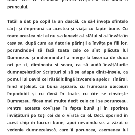
pruncului.
Tatăl a dat pe copil la un dascăl, ca să-l înveţe sfintele
cărţi şi împreună cu acestea şi viaţa cu fapte bune. Cu
toate acestea nici el nu s-a lenevit a-l sfătui şi a-l învăţa în
casa sa, după cum au datorie părinţii a învăţa pe fiii lor,
poruncindu-i să facă toate cele ce sînt plăcute lui
Dumnezeu şi îndemnîndu-l a merge la biserică de două
ori pe zi, dimineaţa şi seara, ca să audă învăţăturile
dumnezeieştilor Scripturi şi să se adape dintr-însele, ca
pomul lui David cel răsădit lîngă izvoarele apelor. Tînărul,
fiind înţelept, cu bună aşezare, cu frumoase obiceiuri
împodobit şi cu rîvnă în toate, cu cîte se cinsteşte
Dumnezeu, făcea mai multe decît cele ce i se porunceau.
Pentru aceasta covîrşea în fapta bună şi în sporirea
învăţăturii pe toţi cei de o vîrstă cu el. Deci, sporind în
acest chip în lucruri bune, apoi nevoindu-se, a văzut o
vedenie dumnezeiască, care îi poruncea, asemenea lui