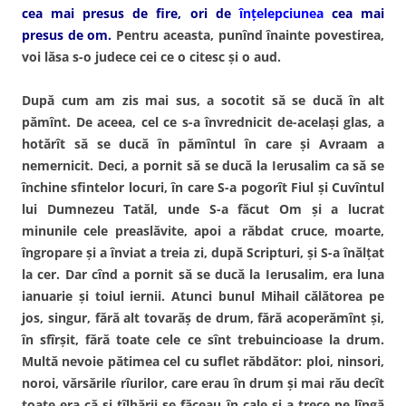
cea mai presus de fire, ori de
înţelepciunea
cea mai
presus de om.
Pentru aceasta, punînd înainte povestirea,
voi lăsa s-o judece cei ce o citesc şi o aud.
După cum am zis mai sus, a socotit să se ducă în alt
pămînt. De aceea, cel ce s-a învrednicit de-acelaşi glas, a
hotărît să se ducă în pămîntul în care şi Avraam a
nemernicit. Deci, a pornit să se ducă la Ierusalim ca să se
închine sfintelor locuri, în care S-a pogorît Fiul şi Cuvîntul
lui Dumnezeu Tatăl, unde S-a făcut Om şi a lucrat
minunile cele preaslăvite, apoi a răbdat cruce, moarte,
îngropare şi a înviat a treia zi, după Scripturi, şi S-a înălţat
la cer. Dar cînd a pornit să se ducă la Ierusalim, era luna
ianuarie şi toiul iernii. Atunci bunul Mihail călătorea pe
jos, singur, fără alt tovarăş de drum, fără acoperămînt şi,
în sfîrşit, fără toate cele ce sînt trebuincioase la drum.
Multă nevoie pătimea cel cu suflet răbdător: ploi, ninsori,
noroi, vărsările rîurilor, care erau în drum şi mai rău decît
toate era că şi tîlhării se făceau în cale şi a trece pe lîngă