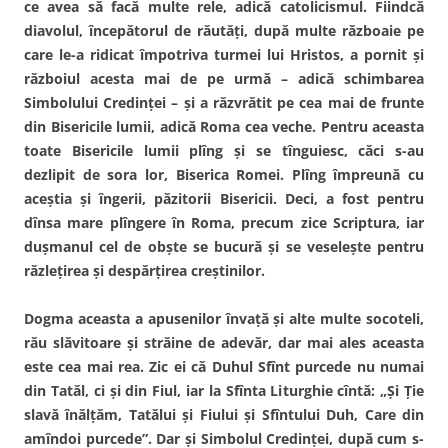
ce avea să facă multe rele, adică catolicismul. Fiindcă
diavolul, începătorul de răutăţi, după multe războaie pe
care le-a ridicat împotriva turmei lui Hristos, a pornit şi
războiul acesta mai de pe urmă – adică schimbarea
Simbolului Credinţei – şi a răzvrătit pe cea mai de frunte
din Bisericile lumii, adică Roma cea veche. Pentru aceasta
toate Bisericile lumii plîng şi se tînguiesc, căci s-au
dezlipit de sora lor, Biserica Romei. Plîng împreună cu
aceştia şi îngerii, păzitorii Bisericii. Deci, a fost pentru
dînsa mare plîngere în Roma, precum zice Scriptura, iar
duşmanul cel de obşte se bucură şi se veseleşte pentru
răzleţirea şi despărţirea creştinilor.
Dogma aceasta a apusenilor învaţă şi alte multe socoteli,
rău slăvitoare şi străine de adevăr, dar mai ales aceasta
este cea mai rea. Zic ei că Duhul Sfînt purcede nu numai
din Tatăl, ci şi din Fiul, iar la Sfînta Liturghie cîntă: „Şi Ţie
slavă înălţăm, Tatălui şi Fiului şi Sfîntului Duh, Care din
amîndoi purcede”. Dar şi Simbolul Credinţei, după cum s-