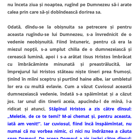
nu înceta ziua şi noaptea, rugînd pe Dumnezeu să-i arate
calea prin care să-şi dobîndească dorirea sa.
Odată, dîndu-se la obişnuita sa petrecere şi pentru
aceasta rugîndu-se lui Dumnezeu, s-a învrednicit de o
vedenie neobişnuită. Fiind întuneric, pentru că era la
miezul nopţii, s-a umplut chilia de o dumnezeiască şi
cerească lumină, apoi i s-a arătat Iisus Hristos îmbrăcat
cu îmbrăcăminte minunată şi preastrălucită, iar
împrejurul lui Hristos stăteau nişte tineri prea frumoşi,
ţinînd în mîini sceptru şi purtînd haine albe, iar umbletul
lor era cu multă evlavie. Cum a văzut Cuviosul această
dumnezeiască vedenie, îndată s-a spăimîntat şi a căzut
jos. Iar unul din tinerii aceia, apucîndu-l de mînă, l-a
ridicat şi atunci,
Stăpînul Hristos a zis către dînsul:
„Meletie, de ce te temi? M-ai chemat şi, pentru aceasta,
iată am venit!”. Iar cuviosul, fiind încă înspăimîntat, nu
numai că nu vorbea nimic, ci nici nu îndrăznea a căuta
spre Domnul. De aceea Domnul a zis iarăşi către dînsul: