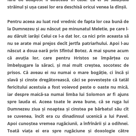
străinul şi uşa casei lor era deschisă oricui venea la dînşii.
Pentru aceea au luat rod vrednic de fapta lor cea bună de
la Dumnezeu şi au născut pe minunatul Meletie, pe care l-
au dăruit iarăşi Celui ce l-a dat lor, ca nici prin aceasta să
nu se arate mai prejos decît jertfa patriarhului. Apoi l-au
născut a doua oară prin Sfîntul Botez. A mai spune acum
că avuţia lor, care pentru Hristos se împărţea cu
îmbelşugare la săraci, şi mai mult creştea, socotesc de
prisos. Că aveau ei nu numai o mare bogăţie, ci încă şi
slavă şi cinste dregătorească, căci se povesteşte că tatăl
fericitului acestuia a fost voievod peste o oaste nu mică,
iar despre maică-sa numai limba lui Solomon ar fi ajuns
spre lauda ei. Aceea toate le avea bune, că se ruga lui
Dumnezeu ziua şi noaptea şi cinstea pe bărbatul său cît
se cuvenea, încît era cu dinadinsul ucenică a lui Pavel.
Apoi cunoştea vremea rugăciunii, a înfrînării şi a odihnei.
Toată viaţa ei era spre rugăciune şi doxologie către