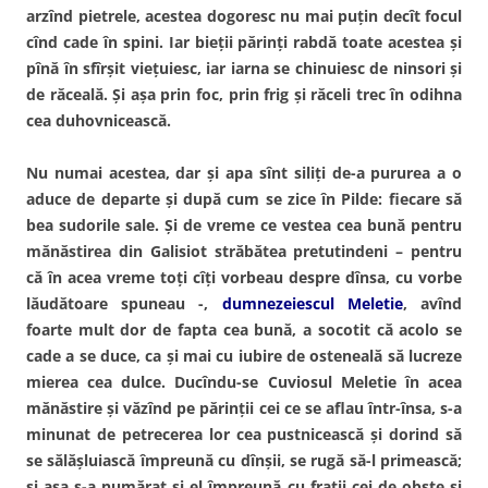
arzînd pietrele, acestea dogoresc nu mai puţin decît focul
cînd cade în spini. Iar bieţii părinţi rabdă toate acestea şi
pînă în sfîrşit vieţuiesc, iar iarna se chinuiesc de ninsori şi
de răceală. Şi aşa prin foc, prin frig şi răceli trec în odihna
cea duhovnicească.
Nu numai acestea, dar şi apa sînt siliţi de-a pururea a o
aduce de departe şi după cum se zice în Pilde: fiecare să
bea sudorile sale. Şi de vreme ce vestea cea bună pentru
mănăstirea din Galisiot străbătea pretutindeni – pentru
că în acea vreme toţi cîţi vorbeau despre dînsa, cu vorbe
lăudătoare spuneau -,
dumnezeiescul Meletie
, avînd
foarte mult dor de fapta cea bună, a socotit că acolo se
cade a se duce, ca şi mai cu iubire de osteneală să lucreze
mierea cea dulce. Ducîndu-se Cuviosul Meletie în acea
mănăstire şi văzînd pe părinţii cei ce se aflau într-însa, s-a
minunat de petrecerea lor cea pustnicească şi dorind să
se sălăşluiască împreună cu dînşii, se rugă să-l primească;
şi aşa s-a numărat şi el împreună cu fraţii cei de obşte şi