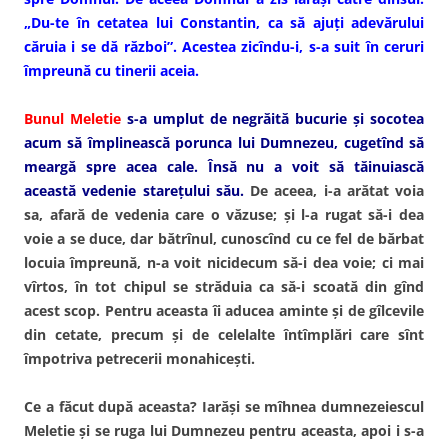
„Du-te în cetatea lui Constantin, ca să ajuţi adevărului
căruia i se dă război”. Acestea zicîndu-i, s-a suit în ceruri
împreună cu tinerii aceia.
Bunul Meletie
s-a umplut de negrăită bucurie şi socotea
acum să împlinească porunca lui Dumnezeu, cugetînd să
meargă spre acea cale. Însă nu a voit să tăinuiască
această vedenie stareţului său.
De aceea, i-a arătat voia
sa, afară de vedenia care o văzuse; şi l-a rugat să-i dea
voie a se duce, dar bătrînul, cunoscînd cu ce fel de bărbat
locuia împreună, n-a voit nicidecum să-i dea voie; ci mai
vîrtos, în tot chipul se străduia ca să-i scoată din gînd
acest scop. Pentru aceasta îi aducea aminte şi de gîlcevile
din cetate, precum şi de celelalte întîmplări care sînt
împotriva petrecerii monahiceşti.
Ce a făcut după aceasta? Iarăşi se mîhnea dumnezeiescul
Meletie şi se ruga lui Dumnezeu pentru aceasta, apoi i s-a