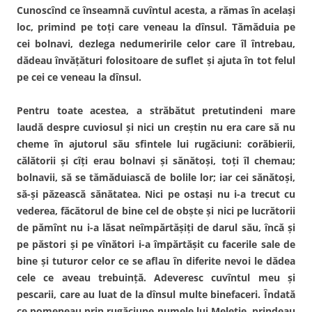
Cunoscînd ce înseamnă cuvîntul acesta, a rămas în acelaşi
loc, primind pe toţi care veneau la dînsul. Tămăduia pe
cei bolnavi, dezlega nedumeririle celor care îl întrebau,
dădeau învăţături folositoare de suflet şi ajuta în tot felul
pe cei ce veneau la dînsul.
Pentru toate acestea, a străbătut pretutindeni mare
laudă despre cuviosul şi nici un creştin nu era care să nu
cheme în ajutorul său sfintele lui rugăciuni: corăbierii,
călătorii şi cîţi erau bolnavi şi sănătoşi, toţi îl chemau;
bolnavii, să se tămăduiască de bolile lor; iar cei sănătoşi,
să-şi păzească sănătatea. Nici pe ostaşi nu i-a trecut cu
vederea, făcătorul de bine cel de obşte şi nici pe lucrătorii
de pămînt nu i-a lăsat neîmpărtăşiţi de darul său, încă şi
pe păstori şi pe vînători i-a împărtăşit cu facerile sale de
bine şi tuturor celor ce se aflau în diferite nevoi le dădea
cele ce aveau trebuinţă. Adeveresc cuvîntul meu şi
pescarii, care au luat de la dînsul multe binefaceri. Îndată
ce pomeneau prin rugăciune numele lui Meletie, prindeau