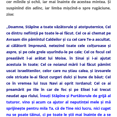
cer mîinile şi ochii, iar mai înainte de acestea mintea. Şi
suspinînd din adînc, iar limba mişcînd-o spre rugăciune,
zise:
„Doamne, Stăpîne a toate văzătorule şi atotputernice, Cel
ce dintru nefiinţă pe toate le-ai făcut. Cel ce ai chemat pe
Avraam din pămîntul Caldeilor şi cu cel care Te-a ascultat,
ai călătorit împreună, netezind toate cele colţuroase şi
aspre, şi pe cele grele uşurîndu-le pe cale; Cel ce focul cel
preaslăvit l-ai arătat lui Moise, în Sinai şi i-ai ajutat
acestuia în toate; Cel ce noianul mării l-ai făcut pămînt
uscat israelitenilor, celor care nu ştiau calea, şi izvoarele
cele stricate le-ai făcut curgeri dulci şi bune de băut; Cel
ce în vremea lui Isus Navi ai oprit Iordanul; Cel ce ai
preamărit pe Ilie în car de foc şi pe Elisei l-ai trecut
neudat apa rîului,
Însuţi Stăpîne şi Purtătorule de grijă al
tuturor, vino şi acum ca ajutor al neputinţei mele şi mă
sprijineşte pentru mila Ta, că de Tine nici lucru, nici cuget
nu se poate tăinui, ci pe toate le ştii mai înainte de a se