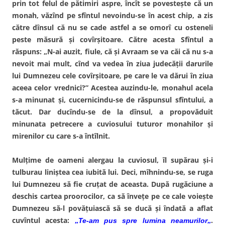
prin tot felul de pătimiri aspre, încît se povesteşte că un
monah, văzînd pe sfîntul nevoindu-se în acest chip, a zis
către dînsul că nu se cade astfel a se omorî cu osteneli
peste măsură şi covîrşitoare. Către acesta Sfîntul a
răspuns: „N-ai auzit, fiule, că şi Avraam se va căi că nu s-a
nevoit mai mult, cînd va vedea în ziua judecăţii darurile
lui Dumnezeu cele covîrşitoare, pe care le va dărui în ziua
aceea celor vrednici?” Acestea auzindu-le, monahul acela
s-a minunat şi, cucernicindu-se de răspunsul sfîntului, a
tăcut. Dar ducîndu-se de la dînsul, a propovăduit
minunata petrecere a cuviosului tuturor monahilor şi
mirenilor cu care s-a întîlnit.
Mulţime de oameni alergau la cuviosul, îl supărau şi-i
tulburau liniştea cea iubită lui. Deci, mîhnindu-se, se ruga
lui Dumnezeu să fie cruţat de aceasta. După rugăciune a
deschis cartea proorocilor, ca să înveţe pe ce cale voieşte
Dumnezeu să-l povăţuiască să se ducă şi îndată a aflat
cuvîntul acesta:
„
„
.
Te-am pus spre lumina neamurilor