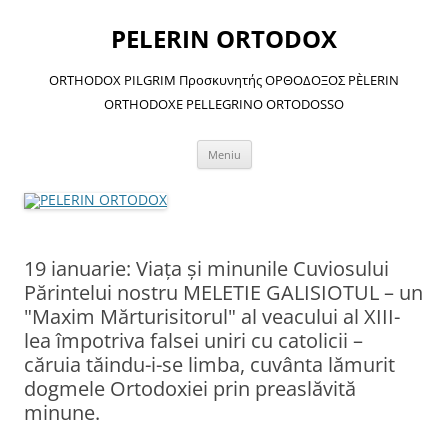
Sari
la
PELERIN ORTODOX
conținut
ORTHODOX PILGRIM Προσκυνητής ΟΡΘΟΔΟΞΟΣ PÈLERIN
ORTHODOXE PELLEGRINO ORTODOSSO
Meniu
19 ianuarie: Viaţa şi minunile Cuviosului
Părintelui nostru MELETIE GALISIOTUL – un
"Maxim Mărturisitorul" al veacului al XIII-
lea împotriva falsei uniri cu catolicii –
căruia tăindu-i-se limba, cuvânta lămurit
dogmele Ortodoxiei prin preaslăvită
minune.