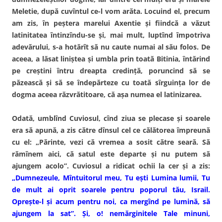
Meletie, după cuvîntul ce-l vom arăta. Locuind el, precum
am zis, în peştera marelui Axentie şi fiindcă a văzut
latinitatea întinzîndu-se şi, mai mult, luptînd împotriva
adevărului, s-a hotărît să nu caute numai al său folos. De
aceea, a lăsat liniştea şi umbla prin toată Bitinia, întărind
pe creştini întru dreapta credinţă, poruncind să se
păzească şi să se îndepărteze cu toată sîrguinţa lor de
dogma aceea răzvrătitoare, că aşa numea el latinizarea.
Odată, umblînd Cuviosul, cînd ziua se plecase şi soarele
era să apună, a zis către dînsul cel ce călătorea împreună
cu el: „Părinte, vezi că vremea a sosit către seară. Să
rămînem aici, că satul este departe şi nu putem să
ajungem acolo”. Cuviosul a ridicat ochii la cer şi a zis:
„Dumnezeule, Mîntuitorul meu, Tu eşti Lumina lumii, Tu
de mult ai oprit soarele pentru poporul tău, Israil.
Opreşte-l şi acum pentru noi, ca mergînd pe lumină, să
ajungem la sat”. Şi, o! nemărginitele Tale minuni,