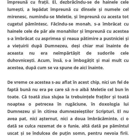
împreună cu fraţii. El, dezbrăcîndu-se de hainele cele
lumeşti, a lepădat împreună cu dînsele şi numele cel
mirenesc, numindu-se Meletie, şi împreună cu acesta tot
cugetul pămîntesc. Făcîndu-se monah, s-a îmbrăcat cu
hainele cele de păr ale monahilor şi împreună cu acestea
s-a îmbrăcat cu asprimea şi reaua pătimire a pustniciei şi
a vieţuirii după Dumnezeu, deşi chiar mai înainte de
aceasta nu era neîmpărtăşit de sudorile cele
duhovniceşti. Acum, însă, s-a îmbogăţit şi mai mult cu
acestea, după cum se va spune de aici înainte.
De vreme ce acestea s-au aflat în acest chip, nici un fel de
faptă bună nu era pe care să n-o aibă Meletie cel bun în
toate. Că toată ziua slujea la trebuinţele fraţilor şi toată
noaptea o petrecea în rugăciune, în doxologia lui
Dumnezeu şi în citirea dumnezeieştilor Scripturi. El nu
avea pat, nici aşternut, nici a doua îmbrăcăminte, ci o
dată se culca rezemat de o funie, altă dată pe pămîntul
uscat şi se îndulcea de puţin somn, pentru nevoia firii.