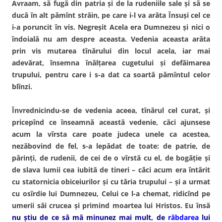
Avraam, să fugă din patria şi de la rudeniile sale şi să se
ducă în alt pămînt străin, pe care i-l va arăta Însuşi cel ce
i-a poruncit în vis. Negreşit Acela era Dumnezeu şi nici o
îndoială nu am despre aceasta. Vedenia aceasta arăta
prin vis mutarea tînărului din locul acela, iar mai
adevărat, însemna înălţarea cugetului şi defăimarea
trupului, pentru care i s-a dat ca soartă pămîntul celor
blînzi.
Învrednicindu-se de vedenia aceea, tînărul cel curat, şi
pricepînd ce înseamnă această vedenie, căci ajunsese
acum la vîrsta care poate judeca unele ca acestea,
nezăbovind de fel, s-a lepădat de toate: de patrie, de
părinţi, de rudenii, de cei de o vîrstă cu el, de bogăţie şi
de slava lumii cea iubită de tineri – căci acum era întărit
cu statornicia obiceiurilor şi cu tăria trupului – şi a urmat
cu osîrdie lui Dumnezeu, Celui ce l-a chemat, ridicînd pe
umerii săi crucea şi primind moartea lui Hristos. Eu însă
nu ştiu de ce să mă minunez mai mult, de
răbdarea
lui