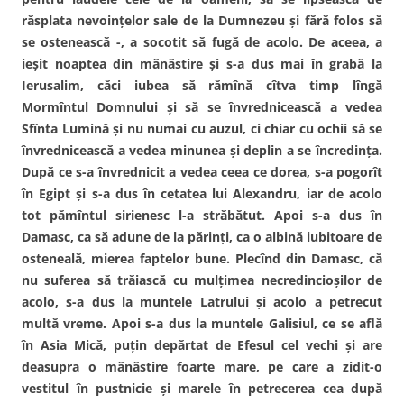
răsplata nevoinţelor sale de la Dumnezeu şi fără folos să
se ostenească -, a socotit să fugă de acolo. De aceea, a
ieşit noaptea din mănăstire şi s-a dus mai în grabă la
Ierusalim, căci iubea să rămînă cîtva timp lîngă
Mormîntul Domnului şi să se învrednicească a vedea
Sfînta Lumină şi nu numai cu auzul, ci chiar cu ochii să se
învrednicească a vedea minunea şi deplin a se încredinţa.
După ce s-a învrednicit a vedea ceea ce dorea, s-a pogorît
în Egipt şi s-a dus în cetatea lui Alexandru, iar de acolo
tot pămîntul sirienesc l-a străbătut. Apoi s-a dus în
Damasc, ca să adune de la părinţi, ca o albină iubitoare de
osteneală, mierea faptelor bune. Plecînd din Damasc, că
nu suferea să trăiască cu mulţimea necredincioşilor de
acolo, s-a dus la muntele Latrului şi acolo a petrecut
multă vreme. Apoi s-a dus la muntele Galisiul, ce se află
în Asia Mică, puţin depărtat de Efesul cel vechi şi are
deasupra o mănăstire foarte mare, pe care a zidit-o
vestitul în pustnicie şi marele în petrecerea cea după