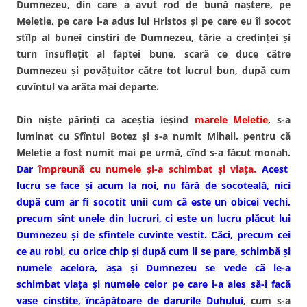
Dumnezeu, din care a avut rod de bună naştere, pe
Meletie, pe care l-a adus lui Hristos şi pe care eu îl socot
stîlp al bunei cinstiri de Dumnezeu, tărie a credinţei şi
turn însufleţit al faptei bune, scară ce duce către
Dumnezeu şi povăţuitor către tot lucrul bun, după cum
cuvîntul va arăta mai departe.
Din nişte părinţi ca aceştia ieşind
marele Meletie
, s-a
luminat cu Sfîntul Botez şi s-a numit Mihail, pentru că
Meletie a fost numit mai pe urmă, cînd s-a făcut monah.
Dar
împreună cu numele şi-a schimbat şi viaţa.
Acest
lucru se face şi acum la noi, nu fără de socoteală, nici
după cum ar fi socotit unii cum că este un obicei vechi,
precum sînt unele din lucruri, ci este un lucru plăcut lui
Dumnezeu şi de sfintele cuvinte vestit. Căci, precum cei
ce au robi, cu orice chip şi după cum li se pare, schimbă şi
numele acelora, aşa şi Dumnezeu se vede că le-a
schimbat viaţa şi numele celor pe care i-a ales să-i facă
vase cinstite, încăpătoare de darurile Duhului
, cum s-a