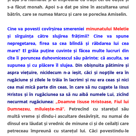
s-a făcut monah. Apoi s-a dat pe sine în ascultarea unui
bătrîn, care se numea Marcu şi care se poreclea Amiselin.
Cine va povesti covîrşirea smereniei
minunatului Meletie
şi sîrguinţa către slujirea frăţimii? Cine va spune
nepregetarea, firea sa cea blîndă şi răbdarea lui cea
mare? El grăia puţine cuvinte şi făcea multe lucruri din
cîte îi poruncea duhovnicescul său părinte; că asculta, se
supunea şi cu plăcere îl slujea.
Din obişnuita pătimire şi
aspra vieţuire, nicidecum n-a ieşit, căci şi nopţile era în
rugăciune şi zilele le trăia în lacrimi şi nu era ceas şi nici
cea mai mică parte din ceas, în care să nu cugete la Iisus
Hristos şi în rugăciunea sa să nu aibă numele Lui, zicînd
necurmat rugăciunea:
„Doamne Iisuse Hristoase, Fiul lui
Dumnezeu, miluieşte-mă”.
Petrecînd cu stareţul său
multă vreme şi dîndu-i ascultare desăvîrşit, nu numai de
dînsul era lăudat şi vrednic de minune ci şi de ceilalţi care
petreceau împreună cu stareţul lui. Căci povestindu-le