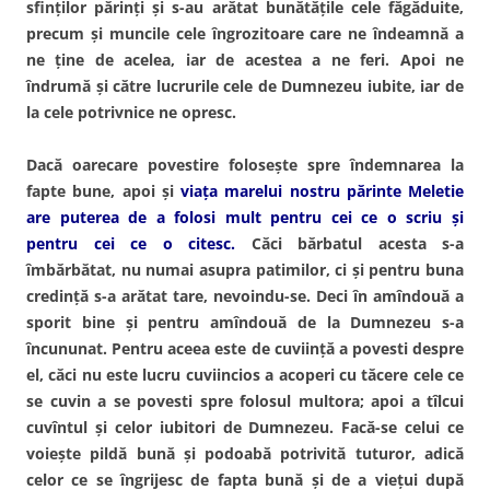
sfinţilor părinţi şi s-au arătat bunătăţile cele făgăduite,
precum şi muncile cele îngrozitoare care ne îndeamnă a
ne ţine de acelea, iar de acestea a ne feri. Apoi ne
îndrumă şi către lucrurile cele de Dumnezeu iubite, iar de
la cele potrivnice ne opresc.
Dacă oarecare povestire foloseşte spre îndemnarea la
fapte bune, apoi şi
viaţa marelui nostru părinte Meletie
are puterea de a folosi mult pentru cei ce o scriu şi
pentru cei ce o citesc.
Căci bărbatul acesta s-a
îmbărbătat, nu numai asupra patimilor, ci şi pentru buna
credinţă s-a arătat tare, nevoindu-se. Deci în amîndouă a
sporit bine şi pentru amîndouă de la Dumnezeu s-a
încununat. Pentru aceea este de cuviinţă a povesti despre
el, căci nu este lucru cuviincios a acoperi cu tăcere cele ce
se cuvin a se povesti spre folosul multora; apoi a tîlcui
cuvîntul şi celor iubitori de Dumnezeu. Facă-se celui ce
voieşte pildă bună şi podoabă potrivită tuturor, adică
celor ce se îngrijesc de fapta bună şi de a vieţui după