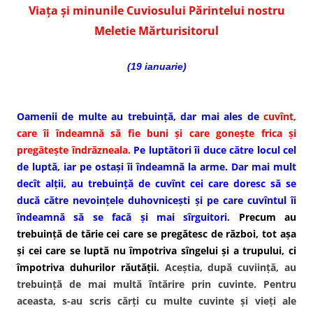
Viaţa şi minunile Cuviosului Părintelui nostru
Meletie Mărturisitorul
(19 ianuarie)
Oamenii de multe au trebuinţă, dar mai ales de
cuvînt,
care îi îndeamnă să fie buni şi care goneşte frica şi
pregăteşte îndrăzneala.
Pe luptători îi duce către locul cel
de luptă, iar pe ostaşi îi îndeamnă la arme. Dar mai mult
decît alţii, au trebuinţă de cuvînt cei care doresc să se
ducă către nevoinţele duhovniceşti şi pe care cuvîntul îi
îndeamnă să se facă şi mai sîrguitori.
Precum au
trebuinţă de tărie cei care se pregătesc de război, tot aşa
şi cei care se luptă nu împotriva sîngelui şi a trupului, ci
împotriva duhurilor răutăţii.
Aceştia, după cuviinţă, au
trebuinţă de mai multă întărire prin cuvinte. Pentru
aceasta, s-au scris cărţi cu multe cuvinte şi vieţi ale