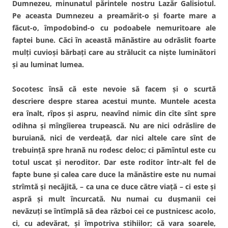
Dumnezeu, minunatul părintele nostru Lazăr Galisiotul.
Pe aceasta Dumnezeu a preamărit-o şi foarte mare a
făcut-o, împodobind-o cu podoabele nemuritoare ale
faptei bune. Căci în această mănăstire au odrăslit foarte
mulţi cuvioşi bărbaţi care au strălucit ca nişte luminători
şi au luminat lumea.
Socotesc însă că este nevoie să facem şi o scurtă
descriere despre starea acestui munte. Muntele acesta
era înalt, rîpos şi aspru, neavînd nimic din cîte sînt spre
odihna şi mîngîierea trupească. Nu are nici odrăslire de
buruiană, nici de verdeaţă, dar nici altele care sînt de
trebuinţă spre hrană nu rodesc deloc; ci pămîntul este cu
totul uscat şi neroditor. Dar este roditor într-alt fel de
fapte bune şi calea care duce la mănăstire este nu numai
strîmtă şi necăjită, – ca una ce duce către viaţă – ci este şi
aspră şi mult încurcată. Nu numai cu duşmanii cei
nevăzuţi se întîmplă să dea război cei ce pustnicesc acolo,
ci, cu adevărat, şi împotriva stihiilor; că vara soarele,