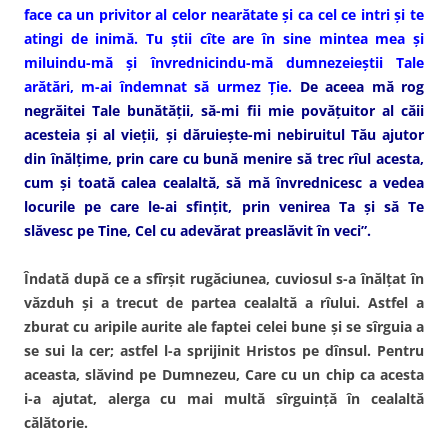
face ca un privitor al celor nearătate şi ca cel ce intri şi te
atingi de inimă. Tu ştii cîte are în sine mintea mea şi
miluindu-mă şi învrednicindu-mă dumnezeieştii Tale
arătări, m-ai îndemnat să urmez Ţie.
De aceea mă rog
negrăitei Tale bunătăţii, să-mi fii mie povăţuitor al căii
acesteia şi al vieţii, şi dăruieşte-mi nebiruitul Tău ajutor
din înălţime, prin care cu bună menire să trec rîul acesta,
cum şi toată calea cealaltă, să mă învrednicesc a vedea
locurile pe care le-ai sfinţit, prin venirea Ta şi să Te
slăvesc pe Tine, Cel cu adevărat preaslăvit în veci”.
Îndată după ce a sfîrşit rugăciunea, cuviosul s-a înălţat în
văzduh şi a trecut de partea cealaltă a rîului. Astfel a
zburat cu aripile aurite ale faptei celei bune şi se sîrguia a
se sui la cer; astfel l-a sprijinit Hristos pe dînsul. Pentru
aceasta, slăvind pe Dumnezeu, Care cu un chip ca acesta
i-a ajutat, alerga cu mai multă sîrguinţă în cealaltă
călătorie.