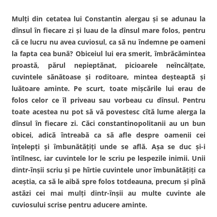
Mulţi din cetatea lui Constantin alergau şi se adunau la
dînsul în fiecare zi şi luau de la dînsul mare folos, pentru
că ce lucru nu avea cuviosul, ca să nu îndemne pe oameni
la fapta cea bună? Obiceiul lui era smerit, îmbrăcămintea
proastă, părul nepieptănat, picioarele neîncălţate,
cuvintele sănătoase şi roditoare, mintea deşteaptă şi
luătoare aminte. Pe scurt, toate mişcările lui erau de
folos celor ce îl priveau sau vorbeau cu dînsul. Pentru
toate acestea nu pot să vă povestesc cîtă lume alerga la
dînsul în fiecare zi. Căci constantinopolitanii au un bun
obicei, adică întreabă ca să afle despre oamenii cei
înţelepţi şi îmbunătăţiţi unde se află. Aşa se duc şi-i
întîlnesc, iar cuvintele lor le scriu pe lespezile inimii. Unii
dintr-înşii scriu şi pe hîrtie cuvintele unor îmbunătăţiţi ca
aceştia, ca să le aibă spre folos totdeauna, precum şi pînă
astăzi cei mai mulţi dintr-înşii au multe cuvinte ale
cuviosului scrise pentru aducere aminte.