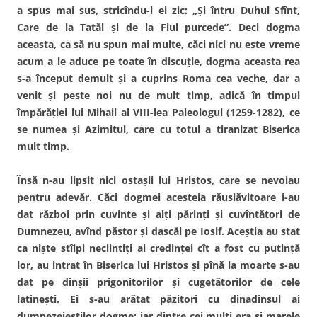
a spus mai sus, stricîndu-l ei zic: „Şi întru Duhul Sfînt,
Care de la Tatăl şi de la Fiul purcede”. Deci dogma
aceasta, ca să nu spun mai multe, căci nici nu este vreme
acum a le aduce pe toate în discuţie, dogma aceasta rea
s-a început demult şi a cuprins Roma cea veche, dar a
venit şi peste noi nu de mult timp, adică în timpul
împărăţiei lui Mihail al VIII-lea Paleologul (1259-1282), ce
se numea şi Azimitul, care cu totul a tiranizat Biserica
mult timp.
Însă n-au lipsit nici ostaşii lui Hristos, care se nevoiau
pentru adevăr. Căci dogmei acesteia răuslăvitoare i-au
dat război prin cuvinte şi alţi părinţi şi cuvîntători de
Dumnezeu, avînd păstor şi dascăl pe Iosif. Aceştia au stat
ca nişte stîlpi neclintiţi ai credinţei cît a fost cu putinţă
lor, au intrat în Biserica lui Hristos şi pînă la moarte s-au
dat pe dînşii prigonitorilor şi cugetătorilor de cele
latineşti. Ei s-au arătat păzitori cu dinadinsul ai
dumnezeieştilor dogme; iar dintre cei mulţi era şi marele