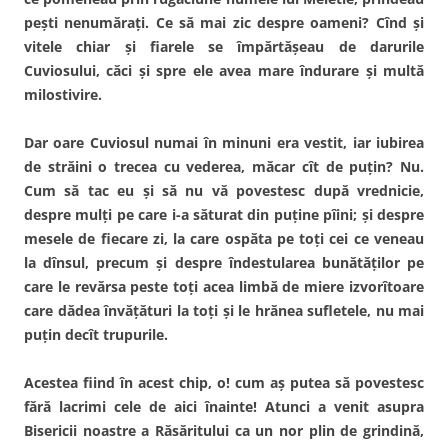
peşti nenumăraţi. Ce să mai zic despre oameni? Cînd şi
vitele chiar şi fiarele se împărtăşeau de darurile
Cuviosului, căci şi spre ele avea mare îndurare şi multă
milostivire.
Dar oare Cuviosul numai în minuni era vestit, iar iubirea
de străini o trecea cu vederea, măcar cît de puţin? Nu.
Cum să tac eu şi să nu vă povestesc după vrednicie,
despre mulţi pe care i-a săturat din puţine pîini; şi despre
mesele de fiecare zi, la care ospăta pe toţi cei ce veneau
la dînsul, precum şi despre îndestularea bunătăţilor pe
care le revărsa peste toţi acea limbă de miere izvorîtoare
care dădea învăţături la toţi şi le hrănea sufletele, nu mai
puţin decît trupurile.
Acestea fiind în acest chip, o! cum aş putea să povestesc
fără lacrimi cele de aici înainte! Atunci a venit asupra
Bisericii noastre a Răsăritului ca un nor plin de grindină,