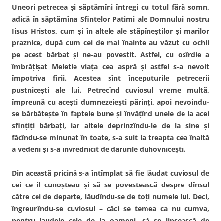
Uneori petrecea şi săptămîni întregi cu totul fără somn,
adică în săptămîna Sfintelor Patimi ale Domnului nostru
Iisus Hristos, cum şi în altele ale stăpîneştilor şi marilor
praznice, după cum cei de mai înainte au văzut cu ochii
pe acest bărbat şi ne-au povestit. Astfel, cu osîrdie a
îmbrăţişat Meletie viaţa cea aspră şi astfel s-a nevoit
împotriva firii. Acestea sînt începuturile petrecerii
pustniceşti ale lui. Petrecînd cuviosul vreme multă,
împreună cu aceşti dumnezeieşti părinţi, apoi nevoindu-
se bărbăteşte în faptele bune şi învăţînd unele de la acei
sfinţiţi bărbaţi, iar altele deprinzîndu-le de la sine şi
făcîndu-se minunat în toate, s-a suit la treapta cea înaltă
a vederii şi s-a învrednicit de darurile duhovniceşti.
Din această pricină s-a întîmplat să fie lăudat cuviosul de
cei ce îl cunoşteau şi să se povestească despre dînsul
către cei de departe, lăudîndu-se de toţi numele lui. Deci,
îngreunîndu-se cuviosul – căci se temea ca nu cumva,
pentru laudele cele de la oameni, să se lipsească de