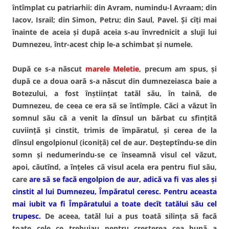
întîmplat cu patriarhii: din Avram, numindu-l Avraam; din
Iacov, Israil; din Simon, Petru; din Saul, Pavel. Şi cîţi mai
înainte de aceia şi după aceia s-au învrednicit a sluji lui
Dumnezeu, într-acest chip le-a schimbat şi numele.
După ce s-a născut
marele Meletie
, precum am spus, şi
după ce a doua oară s-a născut din dumnezeiasca baie a
Botezului, a fost înştiinţat tatăl său, în taină, de
Dumnezeu, de ceea ce era să se întîmple. Căci a văzut în
somnul său că a venit la dînsul un bărbat cu sfinţită
cuviinţă şi cinstit, trimis de împăratul, şi cerea de la
dînsul engolpionul (iconiţă) cel de aur. Deşteptîndu-se din
somn şi nedumerindu-se ce înseamnă visul cel văzut,
apoi, căutînd, a înţeles că visul acela era pentru fiul său,
care
are să se facă engolpion de aur, adică va fi vas ales şi
cinstit al lui Dumnezeu, Împăratul ceresc. Pentru aceasta
mai iubit va fi Împăratului a toate decît tatălui său cel
trupesc.
De aceea, tatăl lui a pus toată silinţa să facă
toate cele ce trebuiau pentru creşterea cea bună a