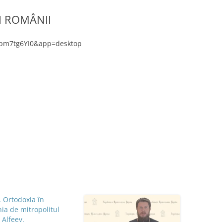
I ROMÂNII
vpm7tg6YI0&app=desktop
 Ortodoxia în
a de mitropolitul
 Alfeev.