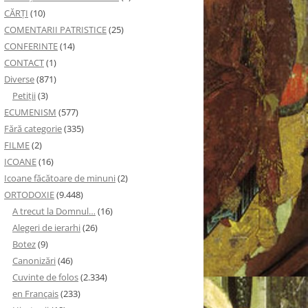
CĂRȚI
(10)
COMENTARII PATRISTICE
(25)
CONFERINTE
(14)
CONTACT
(1)
Diverse
(871)
Petiţii
(3)
ECUMENISM
(577)
Fără categorie
(335)
FILME
(2)
ICOANE
(16)
Icoane făcătoare de minuni
(2)
ORTODOXIE
(9.448)
A trecut la Domnul…
(16)
Alegeri de ierarhi
(26)
Botez
(9)
Canonizări
(46)
Cuvinte de folos
(2.334)
en Français
(233)