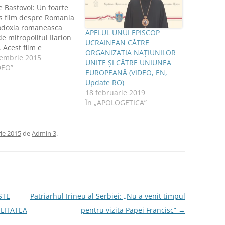
e Bastovoi: Un foarte
s film despre Romania
todoxia romaneasca
APELUL UNUI EPISCOP
de mitropolitul Ilarion
UCRAINEAN CĂTRE
. Acest film e
ORGANIZAȚIA NAȚIUNILOR
ant mai ales pentru
iembrie 2015
UNITE ȘI CĂTRE UNIUNEA
 ca, datorita
DEO”
EUROPEANĂ (VIDEO, EN,
andei, majoritatea
Update RO)
ciosilor din Rusia
18 februarie 2019
 cu impresia ca
În „APOLOGETICA”
a este o tara
derent catolica.
 subtitrarea în limba
ie 2015
de
Admin 3
.
, dați click în bara
STE
Patriarhul Irineu al Serbiei: „Nu a venit timpul
ILITATEA
pentru vizita Papei Francisc”
→