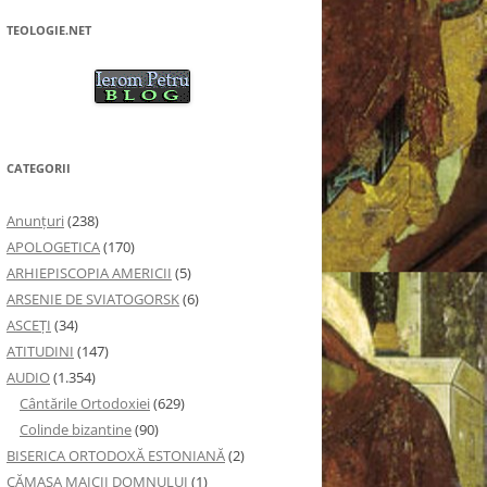
TEOLOGIE.NET
CATEGORII
Anunţuri
(238)
APOLOGETICA
(170)
ARHIEPISCOPIA AMERICII
(5)
ARSENIE DE SVIATOGORSK
(6)
ASCEȚI
(34)
ATITUDINI
(147)
AUDIO
(1.354)
Cântările Ortodoxiei
(629)
Colinde bizantine
(90)
BISERICA ORTODOXĂ ESTONIANĂ
(2)
CĂMAȘA MAICII DOMNULUI
(1)