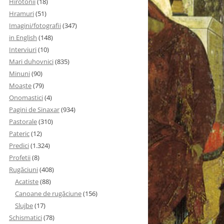
Hirotonii
(18)
Hramuri
(51)
Imagini/fotografii
(347)
in English
(148)
Interviuri
(10)
Mari duhovnici
(835)
Minuni
(90)
Moaşte
(79)
Onomastici
(4)
Pagini de Sinaxar
(934)
Pastorale
(310)
Pateric
(12)
Predici
(1.324)
Profetii
(8)
Rugăciuni
(408)
Acatiste
(88)
Canoane de rugăciune
(156)
Slujbe
(17)
Schismatici
(78)