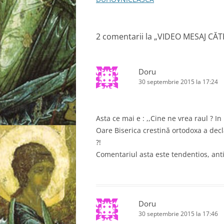
n
t
i
r
-
g
o
2 comentarii la „
VIDEO MESAJ CĂT
f
a
e
r
e
r
a
s
e
Doru
t
r
30 septembrie 2015 la 17:24
î
ă
n
o
n
u
ă
a
)
Asta ce mai e : ,,Cine ne vrea raul ? In
r
Oare Biserica crestină ortodoxa a dec
t
?!
i
Comentariul asta este tendentios, anti
c
o
l
Doru
e
30 septembrie 2015 la 17:46