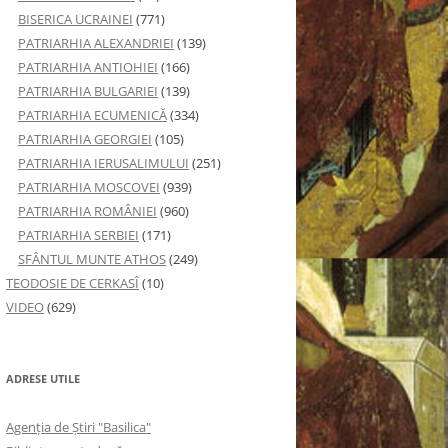
BISERICA UCRAINEI
(771)
PATRIARHIA ALEXANDRIEI
(139)
PATRIARHIA ANTIOHIEI
(166)
PATRIARHIA BULGARIEI
(139)
PATRIARHIA ECUMENICĂ
(334)
PATRIARHIA GEORGIEI
(105)
PATRIARHIA IERUSALIMULUI
(251)
PATRIARHIA MOSCOVEI
(939)
PATRIARHIA ROMÂNIEI
(960)
PATRIARHIA SERBIEI
(171)
SFÂNTUL MUNTE ATHOS
(249)
TEODOSIE DE CERKASÎ
(10)
VIDEO
(629)
ADRESE UTILE
Agenţia de Ştiri "Basilica"