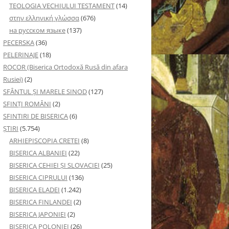
TEOLOGIA VECHIULUI TESTAMENT
(14)
στην ελληνική γλώσσα
(676)
на русском языке
(137)
PECERSKA
(36)
PELERINAJE
(18)
ROCOR (Biserica Ortodoxă Rusă din afara
Rusiei)
(2)
SFÂNTUL ȘI MARELE SINOD
(127)
SFINȚI ROMÂNI
(2)
SFINTIRI DE BISERICA
(6)
ŞTIRI
(5.754)
ARHIEPISCOPIA CRETEI
(8)
BISERICA ALBANIEI
(22)
BISERICA CEHIEI ŞI SLOVACIEI
(25)
BISERICA CIPRULUI
(136)
BISERICA ELADEI
(1.242)
BISERICA FINLANDEI
(2)
BISERICA JAPONIEI
(2)
BISERICA POLONIEI
(26)