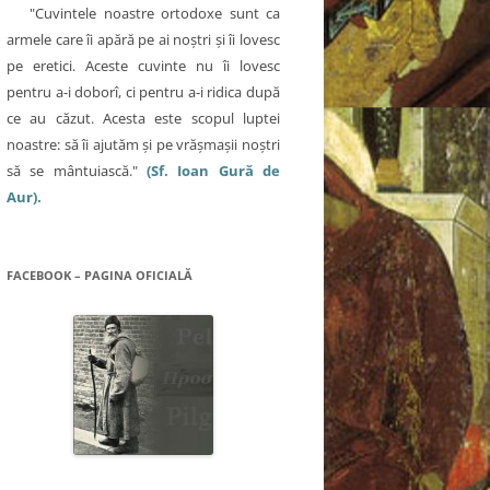
"Cuvintele noastre ortodoxe sunt ca
armele care îi apără pe ai noştri şi îi lovesc
pe eretici. Aceste cuvinte nu îi lovesc
pentru a-i doborî, ci pentru a-i ridica după
ce au căzut. Acesta este scopul luptei
noastre: să îi ajutăm şi pe vrăşmaşii noştri
să se mântuiască."
(Sf. Ioan Gură de
Aur).
FACEBOOK – PAGINA OFICIALĂ