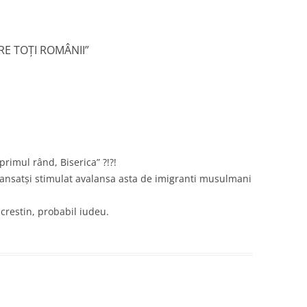
RE TOȚI ROMÂNII
”
 primul rând, Biserica” ?!?!
lansatși stimulat avalansa asta de imigranti musulmani
crestin, probabil iudeu.