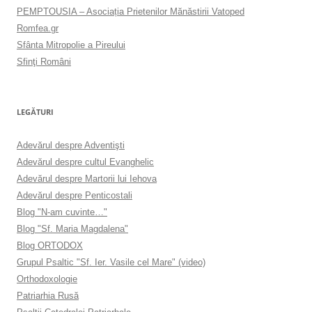
PEMPTOUSIA – Asociația Prietenilor Mănăstirii Vatoped
Romfea.gr
Sfânta Mitropolie a Pireului
Sfinţi Români
LEGĂTURI
Adevărul despre Adventişti
Adevărul despre cultul Evanghelic
Adevărul despre Martorii lui Iehova
Adevărul despre Penticostali
Blog "N-am cuvinte…"
Blog "Sf. Maria Magdalena"
Blog ORTODOX
Grupul Psaltic "Sf. Ier. Vasile cel Mare" (video)
Orthodoxologie
Patriarhia Rusă