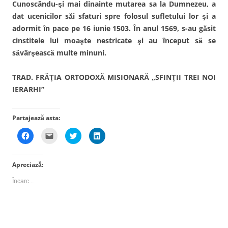
Cunoscându-şi mai dinainte mutarea sa la Dumnezeu, a
dat ucenicilor săi sfaturi spre folosul sufletului lor şi a
adormit în pace pe 16 iunie 1503. În anul 1569, s-au găsit
cinstitele lui moaşte nestricate şi au început să se
săvârşească multe minuni.
TRAD. FRĂŢIA ORTODOXĂ MISIONARĂ „SFINŢII TREI NOI
IERARHI”
Partajează asta:
D
D
D
D
ă
ă
ă
ă
c
c
c
c
l
l
l
l
i
i
i
i
Apreciază:
c
c
c
c
p
p
p
p
e
e
e
e
Încarc...
n
n
n
n
t
t
t
t
r
r
r
r
u
u
u
u
a
a
a
a
p
t
p
p
a
r
a
a
r
i
r
r