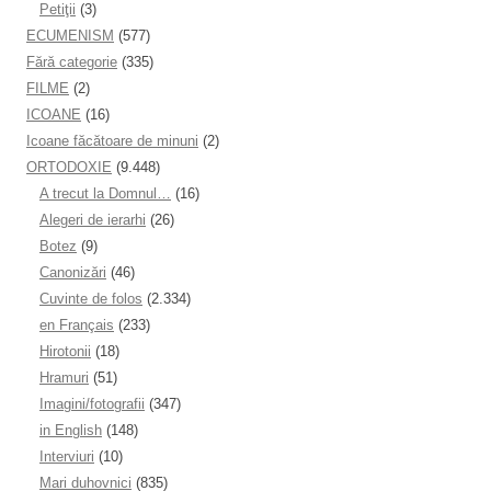
Petiţii
(3)
ECUMENISM
(577)
Fără categorie
(335)
FILME
(2)
ICOANE
(16)
Icoane făcătoare de minuni
(2)
ORTODOXIE
(9.448)
A trecut la Domnul…
(16)
Alegeri de ierarhi
(26)
Botez
(9)
Canonizări
(46)
Cuvinte de folos
(2.334)
en Français
(233)
Hirotonii
(18)
Hramuri
(51)
Imagini/fotografii
(347)
in English
(148)
Interviuri
(10)
Mari duhovnici
(835)