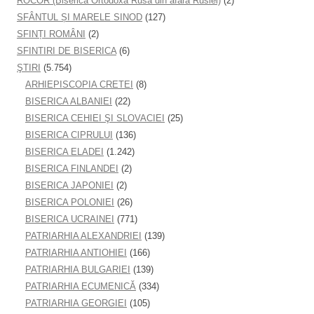
ROCOR (Biserica Ortodoxă Rusă din afara Rusiei)
(2)
SFÂNTUL ȘI MARELE SINOD
(127)
SFINȚI ROMÂNI
(2)
SFINTIRI DE BISERICA
(6)
ŞTIRI
(5.754)
ARHIEPISCOPIA CRETEI
(8)
BISERICA ALBANIEI
(22)
BISERICA CEHIEI ŞI SLOVACIEI
(25)
BISERICA CIPRULUI
(136)
BISERICA ELADEI
(1.242)
BISERICA FINLANDEI
(2)
BISERICA JAPONIEI
(2)
BISERICA POLONIEI
(26)
BISERICA UCRAINEI
(771)
PATRIARHIA ALEXANDRIEI
(139)
PATRIARHIA ANTIOHIEI
(166)
PATRIARHIA BULGARIEI
(139)
PATRIARHIA ECUMENICĂ
(334)
PATRIARHIA GEORGIEI
(105)