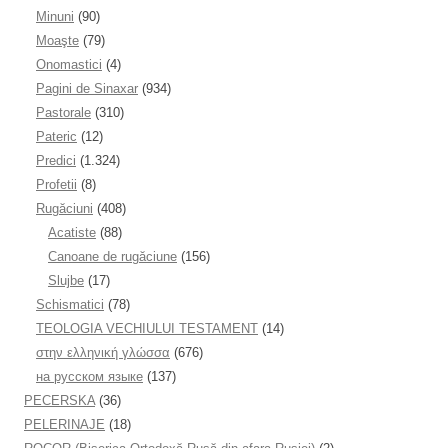
Minuni
(90)
Moaşte
(79)
Onomastici
(4)
Pagini de Sinaxar
(934)
Pastorale
(310)
Pateric
(12)
Predici
(1.324)
Profetii
(8)
Rugăciuni
(408)
Acatiste
(88)
Canoane de rugăciune
(156)
Slujbe
(17)
Schismatici
(78)
TEOLOGIA VECHIULUI TESTAMENT
(14)
στην ελληνική γλώσσα
(676)
на русском языке
(137)
PECERSKA
(36)
PELERINAJE
(18)