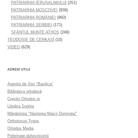
PATRIARHIA IERUSALIMULUI
(251)
PATRIARHIA MOSCOVEI
(939)
PATRIARHIA ROMÂNIEI
(960)
PATRIARHIA SERBIEI
(171)
SFÂNTUL MUNTE ATHOS
(249)
TEODOSIE DE CERKASÎ
(10)
VIDEO
(629)
ADRESE UTILE
Agenţia de Ştiri "Basilica"
Biblioteca ortodoxă
Creştin Ortodox.ro
Librăria Sophia
Mănăstirea "Naşterea Maicii Domnului"
Orthotoxos Typos
Ortodox Media
Pelerinaje duhovnicești