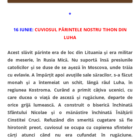
*
16 IUNIE:
CUVIOSUL PĂRINTELE NOSTRU TIHON DIN
LUHA
Acest slăvit părinte era de loc din Lituania şi era militar
de meserie, în Rusia Mică. Nu suportă însă presiunile
catolicilor şi se duse de se aşeză în Moscova, unde trăia
cu evlavie. A împărţit apoi avuţiile sale săracilor, s-a făcut
monah şi a întemeiat un schit, lângă râul Luha, în
regiunea Kostroma. Curând a primit câţiva ucenici, cu
care ducea o viaţă de asceză şi rugăciune, departe de
orice grijă lumească. A construit o biserică închinată
Sfântului Nicolae şi o mănăstire închinată Înălţării
Cinstitei Cruci. Refuzând din smerită cugetare să fie
hirotonit preot, cuviosul se ocupa cu copierea sfintelor
cărţi atunci când nu era cufundat în rugăciune.