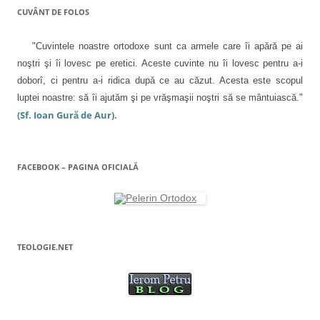
t
e
r
t
CUVÂNT DE FOLOS
r
s
ă
r
r
ă
c
n
ă
n
h
o
n
t
o
i
u
o
"Cuvintele noastre ortodoxe sunt ca armele care îi apără pe ai
u
d
ă
u
ă
e
)
ă
i
noştri şi îi lovesc pe eretici. Aceste cuvinte nu îi lovesc pentru a-i
)
î
)
n
c
doborî, ci pentru a-i ridica după ce au căzut. Acesta este scopul
t
r
o
luptei noastre: să îi ajutăm şi pe vrăşmaşii noştri să se mântuiască."
-
o
(Sf. Ioan Gură de Aur).
f
l
e
r
e
e
a
s
t
FACEBOOK – PAGINA OFICIALĂ
r
ă
n
o
u
ă
)
TEOLOGIE.NET