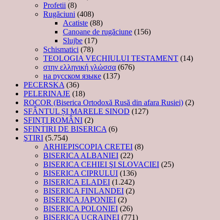
Profetii
(8)
Rugăciuni
(408)
Acatiste
(88)
Canoane de rugăciune
(156)
Slujbe
(17)
Schismatici
(78)
TEOLOGIA VECHIULUI TESTAMENT
(14)
στην ελληνική γλώσσα
(676)
на русском языке
(137)
PECERSKA
(36)
PELERINAJE
(18)
ROCOR (Biserica Ortodoxă Rusă din afara Rusiei)
(2)
SFÂNTUL ȘI MARELE SINOD
(127)
SFINȚI ROMÂNI
(2)
SFINTIRI DE BISERICA
(6)
ŞTIRI
(5.754)
ARHIEPISCOPIA CRETEI
(8)
BISERICA ALBANIEI
(22)
BISERICA CEHIEI ŞI SLOVACIEI
(25)
BISERICA CIPRULUI
(136)
BISERICA ELADEI
(1.242)
BISERICA FINLANDEI
(2)
BISERICA JAPONIEI
(2)
BISERICA POLONIEI
(26)
BISERICA UCRAINEI
(771)