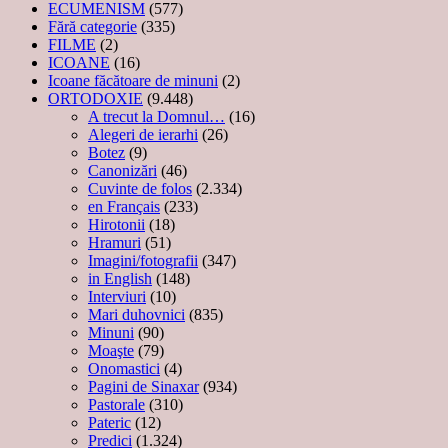
ECUMENISM
(577)
Fără categorie
(335)
FILME
(2)
ICOANE
(16)
Icoane făcătoare de minuni
(2)
ORTODOXIE
(9.448)
A trecut la Domnul…
(16)
Alegeri de ierarhi
(26)
Botez
(9)
Canonizări
(46)
Cuvinte de folos
(2.334)
en Français
(233)
Hirotonii
(18)
Hramuri
(51)
Imagini/fotografii
(347)
in English
(148)
Interviuri
(10)
Mari duhovnici
(835)
Minuni
(90)
Moaşte
(79)
Onomastici
(4)
Pagini de Sinaxar
(934)
Pastorale
(310)
Pateric
(12)
Predici
(1.324)