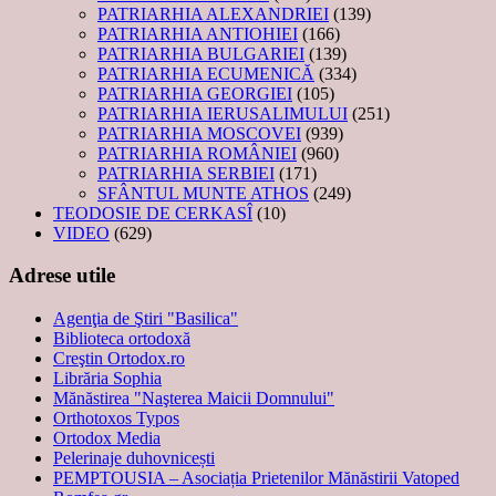
PATRIARHIA ALEXANDRIEI
(139)
PATRIARHIA ANTIOHIEI
(166)
PATRIARHIA BULGARIEI
(139)
PATRIARHIA ECUMENICĂ
(334)
PATRIARHIA GEORGIEI
(105)
PATRIARHIA IERUSALIMULUI
(251)
PATRIARHIA MOSCOVEI
(939)
PATRIARHIA ROMÂNIEI
(960)
PATRIARHIA SERBIEI
(171)
SFÂNTUL MUNTE ATHOS
(249)
TEODOSIE DE CERKASÎ
(10)
VIDEO
(629)
Adrese utile
Agenţia de Ştiri "Basilica"
Biblioteca ortodoxă
Creştin Ortodox.ro
Librăria Sophia
Mănăstirea "Naşterea Maicii Domnului"
Orthotoxos Typos
Ortodox Media
Pelerinaje duhovnicești
PEMPTOUSIA – Asociația Prietenilor Mănăstirii Vatoped