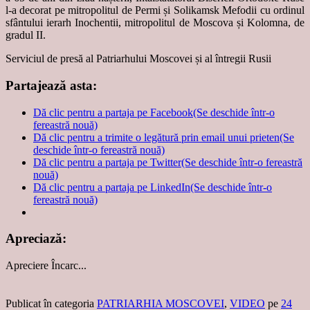
l-a decorat pe mitropolitul de Permi și Solikamsk Mefodii cu ordinul
sfântului ierarh Inochentii, mitropolitul de Moscova și Kolomna, de
gradul II.
Serviciul de presă al Patriarhului Moscovei și al întregii Rusii
Partajează asta:
Dă clic pentru a partaja pe Facebook(Se deschide într-o
fereastră nouă)
Dă clic pentru a trimite o legătură prin email unui prieten(Se
deschide într-o fereastră nouă)
Dă clic pentru a partaja pe Twitter(Se deschide într-o fereastră
nouă)
Dă clic pentru a partaja pe LinkedIn(Se deschide într-o
fereastră nouă)
Apreciază:
Apreciere
Încarc...
Publicat în categoria
PATRIARHIA MOSCOVEI
,
VIDEO
pe
24