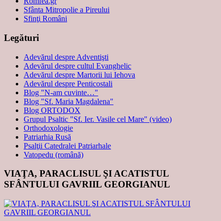
Romfea.gr
Sfânta Mitropolie a Pireului
Sfinţi Români
Legături
Adevărul despre Adventişti
Adevărul despre cultul Evanghelic
Adevărul despre Martorii lui Iehova
Adevărul despre Penticostali
Blog "N-am cuvinte…"
Blog "Sf. Maria Magdalena"
Blog ORTODOX
Grupul Psaltic "Sf. Ier. Vasile cel Mare" (video)
Orthodoxologie
Patriarhia Rusă
Psalţii Catedralei Patriarhale
Vatopedu (română)
VIAŢA, PARACLISUL ŞI ACATISTUL
SFÂNTULUI GAVRIIL GEORGIANUL