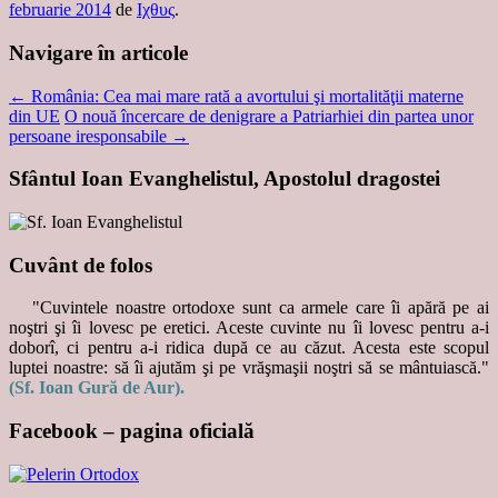
februarie 2014
de
Ιχθυς
.
Navigare în articole
←
România: Cea mai mare rată a avortului şi mortalităţii materne
din UE
O nouă încercare de denigrare a Patriarhiei din partea unor
persoane iresponsabile
→
Sfântul Ioan Evanghelistul, Apostolul dragostei
Cuvânt de folos
"Cuvintele noastre ortodoxe sunt ca armele care îi apără pe ai
noştri şi îi lovesc pe eretici. Aceste cuvinte nu îi lovesc pentru a-i
doborî, ci pentru a-i ridica după ce au căzut. Acesta este scopul
luptei noastre: să îi ajutăm şi pe vrăşmaşii noştri să se mântuiască."
(Sf. Ioan Gură de Aur).
Facebook – pagina oficială