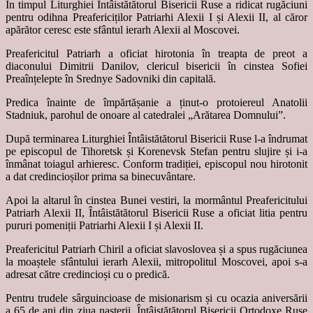
În timpul Liturghiei Întâistătătorul Bisericii Ruse a ridicat rugăciuni
pentru odihna Preafericiților Patriarhi Alexii I și Alexii II, al căror
apărător ceresc este sfântul ierarh Alexii al Moscovei.
Preafericitul Patriarh a oficiat hirotonia în treapta de preot a
diaconului Dimitrii Danilov, clericul bisericii în cinstea Sofiei
Preaînțelepte în Srednye Sadovniki din capitală.
Predica înainte de împărtășanie a ținut-o protoiereul Anatolii
Stadniuk, parohul de onoare al catedralei „Arătarea Domnului”.
După terminarea Liturghiei Întâistătătorul Bisericii Ruse l-a îndrumat
pe episcopul de Tihoretsk și Korenevsk Stefan pentru slujire și i-a
înmânat toiagul arhieresc. Conform tradiției, episcopul nou hirotonit
a dat credincioșilor prima sa binecuvântare.
Apoi la altarul în cinstea Bunei vestiri, la mormântul Preafericitului
Patriarh Alexii II, Întâistătătorul Bisericii Ruse a oficiat litia pentru
pururi pomeniții Patriarhi Alexii I și Alexii II.
Preafericitul Patriarh Chiril a oficiat slavoslovea și a spus rugăciunea
la moaștele sfântului ierarh Alexii, mitropolitul Moscovei, apoi s-a
adresat către credincioși cu o predică.
Pentru trudele sârguincioase de misionarism și cu ocazia aniversării
a 65 de ani din ziua nașterii, Întâistătătorul Bisericii Ortodoxe Ruse