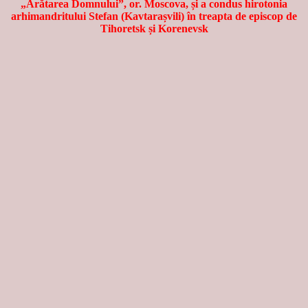
„Arătarea Domnului”, or. Moscova, și a condus hirotonia
arhimandritului Stefan (Kavtarașvili) în treapta de episcop de
Tihoretsk și Korenevsk