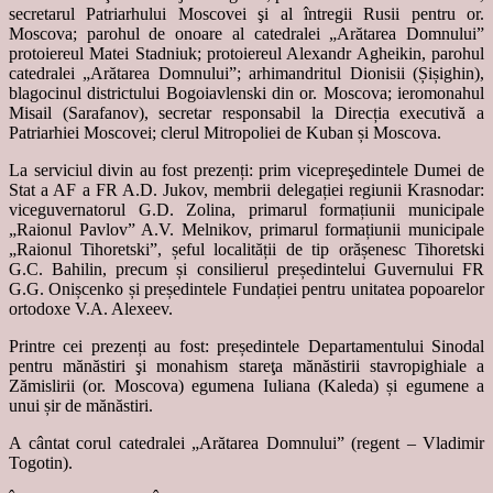
secretarul Patriarhului Moscovei şi al întregii Rusii pentru or.
Moscova; parohul de onoare al catedralei „Arătarea Domnului”
protoiereul Matei Stadniuk; protoiereul Alexandr Agheikin, parohul
catedralei „Arătarea Domnului”; arhimandritul Dionisii (Șișighin),
blagocinul districtului Bogoiavlenski din or. Moscova; ieromonahul
Misail (Sarafanov), secretar responsabil la Direcția executivă a
Patriarhiei Moscovei; clerul Mitropoliei de Kuban și Moscova.
La serviciul divin au fost prezenți: prim vicepreşedintele Dumei de
Stat a AF a FR A.D. Jukov, membrii delegației regiunii Krasnodar:
viceguvernatorul G.D. Zolina, primarul formațiunii municipale
„Raionul Pavlov” A.V. Melnikov, primarul formațiunii municipale
„Raionul Tihoretski”, șeful localității de tip orășenesc Tihoretski
G.C. Bahilin, precum și consilierul președintelui Guvernului FR
G.G. Onișcenko și președintele Fundației pentru unitatea popoarelor
ortodoxe V.A. Alexeev.
Printre cei prezenți au fost: președintele Departamentului Sinodal
pentru mănăstiri şi monahism stareţa mănăstirii stavropighiale a
Zămislirii (or. Moscova) egumena Iuliana (Kaleda) și egumene a
unui șir de mănăstiri.
A cântat corul catedralei „Arătarea Domnului” (regent – Vladimir
Togotin).