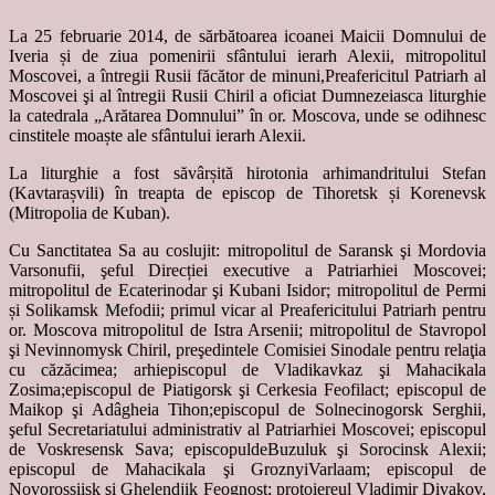
La 25 februarie 2014, de sărbătoarea icoanei Maicii Domnului de
Iveria și de ziua pomenirii sfântului ierarh Alexii, mitropolitul
Moscovei, a întregii Rusii făcător de minuni,Preafericitul Patriarh al
Moscovei şi al întregii Rusii Chiril a oficiat Dumnezeiasca liturghie
la catedrala „Arătarea Domnului” în or. Moscova, unde se odihnesc
cinstitele moaște ale sfântului ierarh Alexii.
La liturghie a fost săvârșită hirotonia arhimandritului Stefan
(Kavtarașvili) în treapta de episcop de Tihoretsk și Korenevsk
(Mitropolia de Kuban).
Cu Sanctitatea Sa au coslujit: mitropolitul de Saransk şi Mordovia
Varsonufii, şeful Direcției executive a Patriarhiei Moscovei;
mitropolitul de Ecaterinodar şi Kubani Isidor; mitropolitul de Permi
și Solikamsk Mefodii; primul vicar al Preafericitului Patriarh pentru
or. Moscova mitropolitul de Istra Arsenii; mitropolitul de Stavropol
şi Nevinnomysk Chiril, preşedintele Comisiei Sinodale pentru relaţia
cu căzăcimea; arhiepiscopul de Vladikavkaz şi Mahacikala
Zosima;episcopul de Piatigorsk şi Cerkesia Feofilact; episcopul de
Maikop şi Adâgheia Tihon;episcopul de Solnecinogorsk Serghii,
şeful Secretariatului administrativ al Patriarhiei Moscovei; episcopul
de Voskresensk Sava; episcopuldeBuzuluk şi Sorocinsk Alexii;
episcopul de Mahacikala şi GroznyiVarlaam; episcopul de
Novorossiisk şi Ghelendjik Feognost; protoiereul Vladimir Divakov,