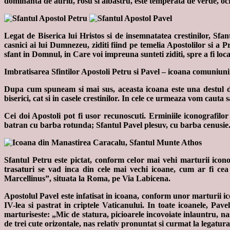
dominanta de auriu, rosu si albastru, este temperata de verde, ocru
Legat de Biserica lui Hristos si de insemnatatea crestinilor, Sfan
casnici ai lui Dumnezeu, ziditi fiind pe temelia Apostolilor si a P
sfant in Domnul, in Care voi impreuna sunteti ziditi, spre a fi lo
Imbratisarea Sfintilor Apostoli Petru si Pavel – icoana comuniuni
Dupa cum spuneam si mai sus, aceasta icoana este una destul de r
biserici, cat si in casele crestinilor. In cele ce urmeaza vom cauta 
Cei doi Apostoli pot fi usor recunoscuti. Erminiile iconografilo
batran cu barba rotunda; Sfantul Pavel plesuv, cu barba cenusie
Sfantul Petru este pictat, conform celor mai vehi marturii iconog
trasaturi se vad inca din cele mai vechi icoane, cum ar fi cea
Marcellinus”, situata la Roma, pe Via Labicena.
Apostolul Pavel este infatisat in icoana, conform unor marturii ico
IV-lea si pastrat in criptele Vaticanului. In toate icoanele, Pave
marturiseste: „Mic de statura, picioarele incovoiate inlauntru, n
de trei cute orizontale, nas relativ pronuntat si curmat la legatura