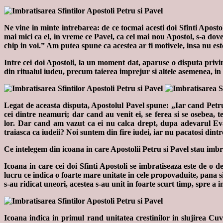
Ne vine in minte intrebarea: de ce tocmai acesti doi Sfinti Apostol
mai mici ca el, in vreme ce Pavel, ca cel mai nou Apostol, s-a dov
chip in voi.” Am putea spune ca acestea ar fi motivele, insa nu est
Intre cei doi Apostoli, la un moment dat, aparuse o disputa privi
din ritualul iudeu, precum taierea imprejur si altele asemenea, in 
Legat de aceasta disputa, Apostolul Pavel spune: „Iar cand Petru 
cei dintre neamuri; dar cand au venit ei, se ferea si se osebea, te
lor. Dar cand am vazut ca ei nu calca drept, dupa adevarul Evangh
traiasca ca iudeii? Noi suntem din fire iudei, iar nu pacatosi dint
Ce intelegem din icoana in care Apostolii Petru si Pavel stau imbra
Icoana in care cei doi Sfinti Apostoli se imbratiseaza este de o d
lucru ce indica o foarte mare unitate in cele propovaduite, pana s
s-au ridicat uneori, acestea s-au unit in foarte scurt timp, spre a 
Icoana indica in primul rand unitatea crestinilor in slujirea Cuva