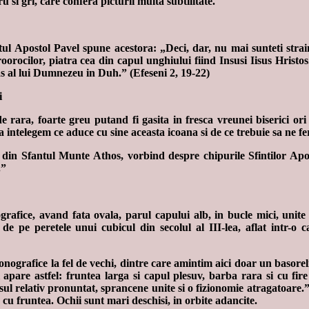
 si gri, care confera picturii multa subtilitate.
tul Apostol Pavel spune acestora: „Deci, dar, nu mai sunteti straini 
roorocilor, piatra cea din capul unghiului fiind Insusi Iisus Hristos
cas al lui Dumnezeu in Duh.” (Efeseni 2, 19-22)
i
ara, foarte greu putand fi gasita in fresca vreunei biserici ori m
sa intelegem ce aduce cu sine aceasta icoana si de ce trebuie sa ne fer
r din Sfantul Munte Athos, vorbind despre chipurile Sfintilor Apost
.”
rafice, avand fata ovala, parul capului alb, in bucle mici, unite p
 de pe peretele unui cubicul din secolul al III-lea, aflat intr
nografice la fel de vechi, dintre care amintim aici doar un basoreli
l apare astfel: fruntea larga si capul plesuv, barba rara si cu fire 
asul relativ pronuntat, sprancene unite si o fizionomie atragatoare
 cu fruntea. Ochii sunt mari deschisi, in orbite adancite.