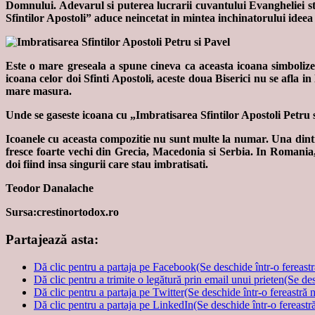
Domnului. Adevarul si puterea lucrarii cuvantului Evangheliei sta
Sfintilor Apostoli” aduce neincetat in mintea inchinatorului ideea 
Este o mare greseala a spune cineva ca aceasta icoana simbolize
icoana celor doi Sfinti Apostoli, aceste doua Biserici nu se afla i
mare masura.
Unde se gaseste icoana cu „Imbratisarea Sfintilor Apostoli Petru 
Icoanele cu aceasta compozitie nu sunt multe la numar. Una dintr
fresce foarte vechi din Grecia, Macedonia si Serbia. In Romania, 
doi fiind insa singurii care stau imbratisati.
Teodor Danalache
Sursa:crestinortodox.ro
Partajează asta:
Dă clic pentru a partaja pe Facebook(Se deschide într-o fereast
Dă clic pentru a trimite o legătură prin email unui prieten(Se de
Dă clic pentru a partaja pe Twitter(Se deschide într-o fereastră 
Dă clic pentru a partaja pe LinkedIn(Se deschide într-o fereastr