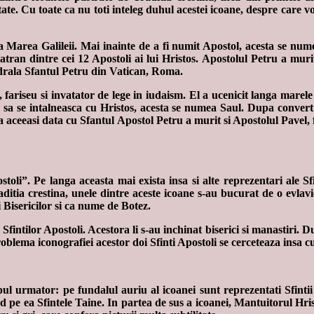
tate. Cu toate ca nu toti inteleg duhul acestei icoane, despre care vo
a Marea Galileii. Mai inainte de a fi numit Apostol, acesta se num
atran dintre cei 12 Apostoli ai lui Hristos. Apostolul Petru a murit 
drala Sfantul Petru din Vatican, Roma.
 fariseu si invatator de lege in iudaism. El a ucenicit langa marele 
na sa se intalneasca cu Hristos, acesta se numea Saul. Dupa converti
la aceeasi data cu Sfantul Apostol Petru a murit si Apostolul Pavel
stoli”. Pe langa aceasta mai exista insa si alte reprezentari ale 
aditia crestina, unele dintre aceste icoane s-au bucurat de o evlavie
ai Bisericilor si ca nume de Botez.
Sfintilor Apostoli. Acestora li s-au inchinat biserici si manastiri.
blema iconografiei acestor doi Sfinti Apostoli se cerceteaza insa cu 
pul urmator: pe fundalul auriu al icoanei sunt reprezentati Sfintii
nd pe ea Sfintele Taine. In partea de sus a icoanei, Mantuitorul H