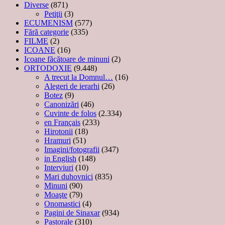
Diverse
(871)
Petiţii
(3)
ECUMENISM
(577)
Fără categorie
(335)
FILME
(2)
ICOANE
(16)
Icoane făcătoare de minuni
(2)
ORTODOXIE
(9.448)
A trecut la Domnul…
(16)
Alegeri de ierarhi
(26)
Botez
(9)
Canonizări
(46)
Cuvinte de folos
(2.334)
en Français
(233)
Hirotonii
(18)
Hramuri
(51)
Imagini/fotografii
(347)
in English
(148)
Interviuri
(10)
Mari duhovnici
(835)
Minuni
(90)
Moaşte
(79)
Onomastici
(4)
Pagini de Sinaxar
(934)
Pastorale
(310)