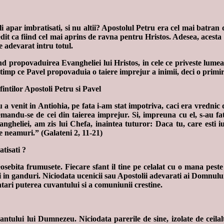
i apar imbratisati, si nu altii? Apostolul Petru era cel mai batran 
edit ca fiind cel mai aprins de ravna pentru Hristos. Adesea, acest
e adevarat intru totul.
nd propovaduirea Evangheliei lui Hristos, in cele ce priveste lumea
timp ce Pavel propovaduia o taiere imprejur a inimii, deci o primire a
a venit in Antiohia, pe fata i-am stat impotriva, caci era vrednic d
mandu-se de cei din taierea imprejur. Si, impreuna cu el, s-au fatar
eliei, am zis lui Chefa, inaintea tuturor: Daca tu, care esti iude
re neamuri.” (Galateni 2, 11-21)
tisati ?
eosebita frumusete. Fiecare sfant il tine pe celalat cu o mana peste
i in ganduri. Niciodata ucenicii sau Apostolii adevarati ai Domnului 
intari puterea cuvantului si a comuniunii crestine.
ntului lui Dumnezeu. Niciodata parerile de sine, izolate de ceilalti