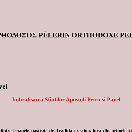
ΟΡΘΟΔΟΞΟΣ PÈLERIN ORTHODOXE P
vel
Imbratisarea Sfintilor Apostoli Petru si Pavel
intre icoanele pastrate de Traditia crestina, inca din primele zi