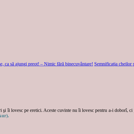
 să ajungi preot! – Nimic fără binecuvântare!
Semnificaţia cheilor ş
 şi îi lovesc pe eretici. Aceste cuvinte nu îi lovesc pentru a-i doborî, ci
Aur).