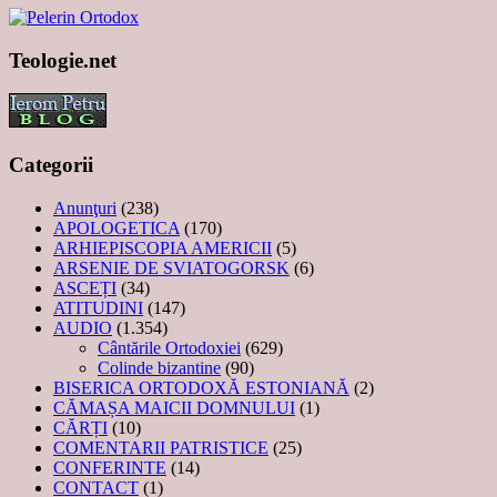
Teologie.net
Categorii
Anunţuri
(238)
APOLOGETICA
(170)
ARHIEPISCOPIA AMERICII
(5)
ARSENIE DE SVIATOGORSK
(6)
ASCEȚI
(34)
ATITUDINI
(147)
AUDIO
(1.354)
Cântările Ortodoxiei
(629)
Colinde bizantine
(90)
BISERICA ORTODOXĂ ESTONIANĂ
(2)
CĂMAȘA MAICII DOMNULUI
(1)
CĂRȚI
(10)
COMENTARII PATRISTICE
(25)
CONFERINTE
(14)
CONTACT
(1)