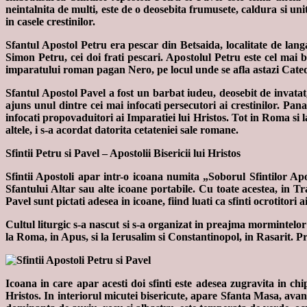
neintalnita de multi, este de o deosebita frumusete, caldura si uni
in casele crestinilor.
Sfantul Apostol Petru era pescar din Betsaida, localitate de lang
Simon Petru, cei doi frati pescari. Apostolul Petru este cel mai b
imparatului roman pagan Nero, pe locul unde se afla astazi Cate
Sfantul Apostol Pavel a fost un barbat iudeu, deosebit de invatat,
ajuns unul dintre cei mai infocati persecutori ai crestinilor. Pa
infocati propovaduitori ai Imparatiei lui Hristos. Tot in Roma si 
altele, i s-a acordat datorita cetateniei sale romane.
Sfintii Petru si Pavel – Apostolii Bisericii lui Hristos
Sfintii Apostoli apar intr-o icoana numita „Soborul Sfintilor Apo
Sfantului Altar sau alte icoane portabile. Cu toate acestea, in Tr
Pavel sunt pictati adesea in icoane, fiind luati ca sfinti ocrotitori 
Cultul liturgic s-a nascut si s-a organizat in preajma mormintelor 
la Roma, in Apus, si la Ierusalim si Constantinopol, in Rasarit. Pro
Icoana in care apar acesti doi sfinti este adesea zugravita in chi
Hristos. In interiorul micutei bisericute, apare Sfanta Masa, ava