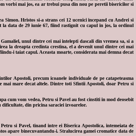
m vorbi mai jos, ea ar trebui pusa din nou pe peretii bisericilor si
ea Simon. Hristos si-a strans cei 12 ucenici incepand cu Andrei si
la data de 29 iunie 67, fiind rastignit cu capul in jos, la ordinul
Gamaliel, unul dintre cei mai intelepti dascali din vremea sa, si a
rea la dreapta credinta crestina, el a devenit unul dintre cei mai
, fiindu-i taiat capul. Aceasta moarte, considerata mai demna decat
Sfintilor Apostoli, precum icoanele individuale de pe catapeteasma
 mai mare decat altele. Dintre toti Sfintii Apostoli, doar Petru si
 Dupa cum vom vedea, Petru si Pavel au fost cinstiti in mod deosebit
dificultate, din pricina saraciei izvoarelor.
 Petru si Pavel, tinand intre ei Biserica Apostolica, intemeiata de
ristos apare binecuvantandu-i. Stralucirea gamei cromatice data de