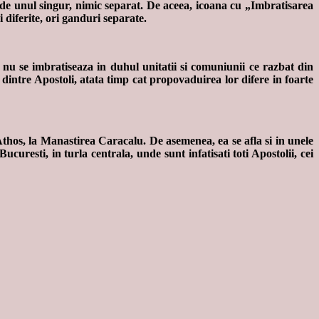
e de unul singur, nimic separat. De aceea, icoana cu „Imbratisarea
 diferite, ori ganduri separate.
nu se imbratiseaza in duhul unitatii si comuniunii ce razbat din
i dintre Apostoli, atata timp cat propovaduirea lor difere in foarte
thos, la Manastirea Caracalu. De asemenea, ea se afla si in unele
resti, in turla centrala, unde sunt infatisati toti Apostolii, cei