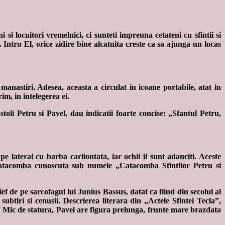
si locuitori vremelnici, ci sunteti impreuna cetateni cu sfintii si
. Intru El, orice zidire bine alcatuita creste ca sa ajunga un locas
anastiri. Adesea, aceasta a circulat in icoane portabile, atat in
im, in intelegerea ei.
oli Petru si Pavel, dau indicatii foarte concise: „Sfantul Petru,
e lateral cu barba carliontata, iar ochii ii sunt adanciti. Aceste
-o catacomba cunoscuta sub numele „Catacomba Sfintilor Petru si
ef de pe sarcofagul lui Junius Bassus, datat ca fiind din secolul al
subtiri si cenusii. Descrierea literara din „Actele Sfintei Tecla”,
.” Mic de statura, Pavel are figura prelunga, frunte mare brazdata