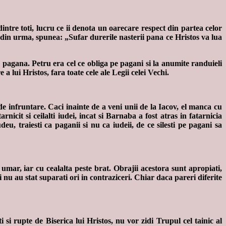
dintre toti, lucru ce ii denota un oarecare respect din partea celor
a din urma, spunea: „Sufar durerile nasterii pana ce Hristos va lua
 pagana. Petru era cel ce obliga pe pagani si la anumite randuieli
 lui Hristos, fara toate cele ale Legii celei Vechi.
e infruntare. Caci inainte de a veni unii de la Iacov, el manca cu
nicit si ceilalti iudei, incat si Barnaba a fost atras in fatarnicia
u, traiesti ca paganii si nu ca iudeii, de ce silesti pe pagani sa
 umar, iar cu cealalta peste brat. Obrajii acestora sunt apropiati,
nu au stat suparati ori in contraziceri. Chiar daca pareri diferite
 si rupte de Biserica lui Hristos, nu vor zidi Trupul cel tainic al