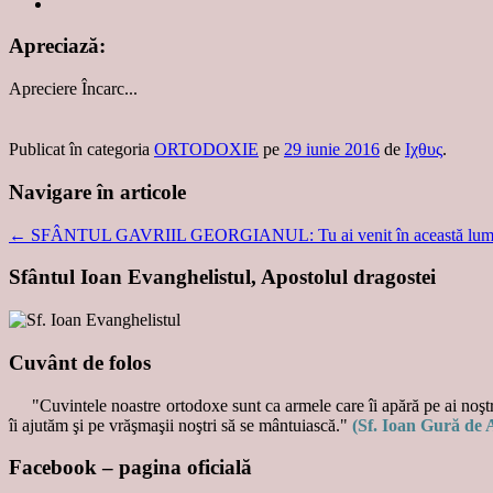
Apreciază:
Apreciere
Încarc...
Publicat în categoria
ORTODOXIE
pe
29 iunie 2016
de
Ιχθυς
.
Navigare în articole
←
SFÂNTUL GAVRIIL GEORGIANUL: Tu ai venit în această lume, ca
Sfântul Ioan Evanghelistul, Apostolul dragostei
Cuvânt de folos
"Cuvintele noastre ortodoxe sunt ca armele care îi apără pe ai noştri
îi ajutăm şi pe vrăşmaşii noştri să se mântuiască."
(Sf. Ioan Gură de 
Facebook – pagina oficială