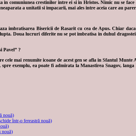
 in comuniunea crestinilor intre ei si in Hristos. Nimic nu se fac
neaparata a unitatii si impacarii, mai ales intre aceia care au pareri
aza imbratisarea Bisericii de Rasarit cu cea de Apus. Chiar daca 
n lupta. Doua lucruri diferite nu se pot imbratisa in duhul dragoste
si Pavel” ?
e cele mai renumite icoane de acest gen se afla in Sfantul Munte A
spre exemplu, ea poate fi admirata la Manastirea Snagov, langa Bucu
ră nouă)
schide într-o fereastră nouă)
nouă)
ă nouă)