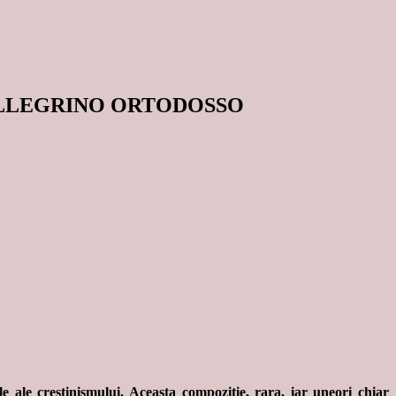
ELLEGRINO ORTODOSSO
le ale crestinismului. Aceasta compozitie, rara, iar uneori chiar