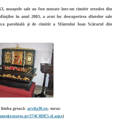
63, moaştele sale au fost mutate într-un cimitir ortodox din
inţilor în anul 2003, a avut loc descoperirea sfintelor sale
rica parohială şi de cimitir a Sfântului Ioan Scărarul din
n limba greacă:
acvila30.ro
; sursa:
antokratoros.gr/274C0DE5.el.aspx
)