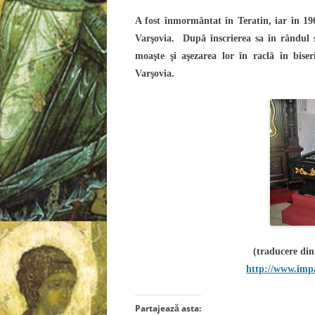
A fost înmormântat în Teratin, iar în 19
Varşovia. După înscrierea sa în rândul sf
moaşte şi aşezarea lor în raclă în bise
Varşovia.
(traducere di
http://www.imp
Partajează asta: