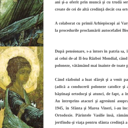
ani şi-a oferit prin muncă şi cu trudă ser
create de cei de altă credinţă decât cea or
A colaborat cu primii Arhiepiscopi ai Varş
la procedurile proclamării autocefaliei Bi
După pensionare, s-a întors în patria sa, î
ai celui de-al II-lea Război Mondial, cân
poloneze, vătămând mai înainte de toate 
Când războiul a luat sfârşit şi a venit pa
(adică a conducerii poloneze catolice şi a
băştinaşi ortodocşi şi atunci, de fapt, a 
Au întreprins atacuri şi agresiuni asupr
1945, în Sfânta şi Marea Vineri, i-au înc
Ortodoxie. Părintele Vasilie însă, rămâ
jertfindu-şi viaţa pentru sfânta credinţă a 