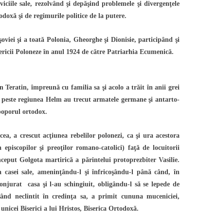
viciile sale, rezolvând şi depăşind problemele şi divergenţele
todoxă şi de regimurile politice de la putere.
oviei şi a toată Polonia, Gheorghe şi Dionisie, participând şi
sericii Poloneze în anul 1924 de către Patriarhia Ecumenică.
n Teratin, împreună cu familia sa şi acolo a trăit în anii grei
d peste regiunea Helm au trecut armatele germane şi antarto-
poporul ortodox.
cea, a crescut acţiunea rebelilor polonezi, ca şi ura acestora
 episcopilor şi preoţilor romano-catolici) faţă de locuitorii
început Golgota martirică a părintelui protoprezbiter Vasilie.
a casei sale, ameninţându-l şi înfricoşându-l până când, în
onjurat casa şi l-au schingiuit, obligându-l să se lepede de
nând neclintit în credinţa sa, a primit cununa muceniciei,
unicei Biserici a lui Hristos, Biserica Ortodoxă.