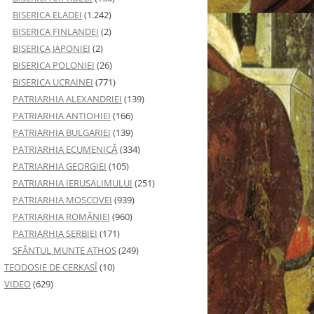
BISERICA ELADEI
(1.242)
BISERICA FINLANDEI
(2)
BISERICA JAPONIEI
(2)
BISERICA POLONIEI
(26)
BISERICA UCRAINEI
(771)
PATRIARHIA ALEXANDRIEI
(139)
PATRIARHIA ANTIOHIEI
(166)
PATRIARHIA BULGARIEI
(139)
PATRIARHIA ECUMENICĂ
(334)
PATRIARHIA GEORGIEI
(105)
PATRIARHIA IERUSALIMULUI
(251)
PATRIARHIA MOSCOVEI
(939)
PATRIARHIA ROMÂNIEI
(960)
PATRIARHIA SERBIEI
(171)
SFÂNTUL MUNTE ATHOS
(249)
TEODOSIE DE CERKASÎ
(10)
VIDEO
(629)