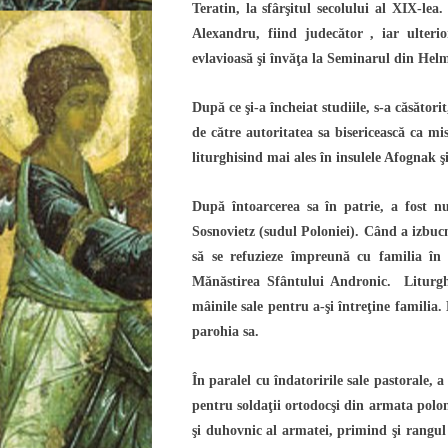
Teratin, la sfârşitul secolului al XIX-le
Alexandru, fiind judecător , iar ulteri
evlavioasă şi învăţa la Seminarul din Hel
După ce şi-a încheiat studiile, s-a căsătorit
de către autoritatea sa bisericească ca misi
liturghisind mai ales în insulele Afognak 
După întoarcerea sa în patrie, a fost n
Sosnovietz (sudul Poloniei). Când a izbucni
să se refuzieze împreună cu familia în
Mănăstirea Sfântului Andronic. Liturg
mâinile sale pentru a-şi întreţine familia. 
parohia sa.
În paralel cu îndatoririle sale pastorale, 
pentru soldaţii ortodocşi din armata polone
şi duhovnic al armatei, primind şi rangul