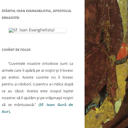
SFÂNTUL IOAN EVANGHELISTUL, APOSTOLUL
DRAGOSTEI
CUVÂNT DE FOLOS
"Cuvintele noastre ortodoxe sunt ca
armele care îi apără pe ai noştri şi îi lovesc
pe eretici. Aceste cuvinte nu îi lovesc
pentru a-i doborî, ci pentru a-i ridica după
ce au căzut. Acesta este scopul luptei
noastre: să îi ajutăm şi pe vrăşmaşii noştri
să se mântuiască."
(Sf. Ioan Gură de
Aur).