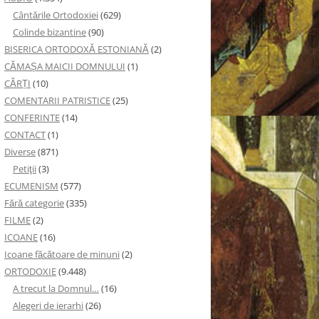
Cântările Ortodoxiei
(629)
Colinde bizantine
(90)
BISERICA ORTODOXĂ ESTONIANĂ
(2)
CĂMAȘA MAICII DOMNULUI
(1)
CĂRȚI
(10)
COMENTARII PATRISTICE
(25)
CONFERINTE
(14)
CONTACT
(1)
Diverse
(871)
Petiţii
(3)
ECUMENISM
(577)
Fără categorie
(335)
FILME
(2)
ICOANE
(16)
Icoane făcătoare de minuni
(2)
ORTODOXIE
(9.448)
A trecut la Domnul…
(16)
Alegeri de ierarhi
(26)