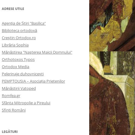
ADRESE UTILE
Agenţia de Ştiri "Basilica"
Biblioteca ortodoxă
Creştin Ortodox.ro
Librăria Sophia
Mănăstirea "Naşterea Maicii Domnului"
Orthotoxos Typos
Ortodox Media
Pelerinaje duhovnicești
PEMPTOUSIA – Asociația Prietenilor
Mănăstirii Vatoped
Romfea.gr
Sfânta Mitropolie a Pireului
Sfinţi Români
LEGĂTURI