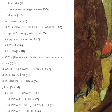
Acatiste
(88)
Canoane de rugăciune
(156)
Slujbe
(17)
Schismatici
(78)
TEOLOGIA VECHIULUI TESTAMENT
(14)
στην ελληνική γλώσσα
(676)
на русском языке
(137)
PECERSKA
(36)
PELERINAJE
(18)
ROCOR (Biserica Ortodoxă Rusă din afara
Rusiei)
(2)
SFÂNTUL ȘI MARELE SINOD
(127)
SFINȚI ROMÂNI
(2)
SFINTIRI DE BISERICA
(6)
ŞTIRI
(5.754)
ARHIEPISCOPIA CRETEI
(8)
BISERICA ALBANIEI
(22)
BISERICA CEHIEI ŞI SLOVACIEI
(25)
BISERICA CIPRULUI
(136)