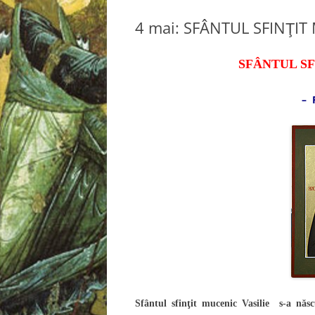
4 mai: SFÂNTUL SFINŢIT
SFÂNTUL SF
– 
Sfântul sfinţit mucenic Vasilie s-a nă