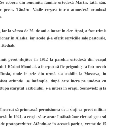
a. Se cobora din renumita familie ortodoxă Martis, tatăl său,
or preot. Tânărul Vasile creştea într-o atmosferă ortodoxă
m.
, iar la vârsta de 26 de ani a intrat în cler. Apoi, a fost trimis
onar în Alaska, iar acolo şi-a oferit serviciile sale pastorale,
şi Kodiak.
umit preot slujitor în 1912 la parohia ortodoxă din oraşul
t I Război Mondial, a început să fie prigonit şi a fost nevoit
 Rusia, unde în cele din urmă s-a stabilit la Moscova, în
hisea oriunde se întâmpla, după care lucra pe undeva cu
După sfârşitul războiului, s-a întors în oraşul Sosnovietz şi la
a încercat să primească permisiunea de a sluji ca preot militar
ză. În 1921, a reuşit să se arate întâistătător clerical general
 de protoprezbiter. Afându-se în această poziţie, vreme de 15