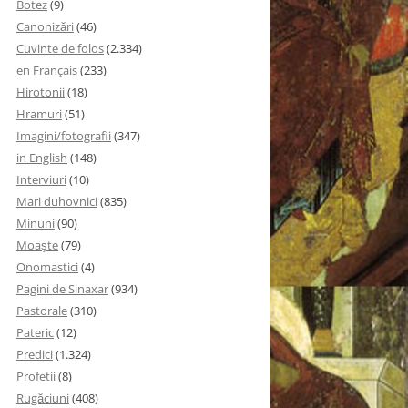
Botez
(9)
Canonizări
(46)
Cuvinte de folos
(2.334)
en Français
(233)
Hirotonii
(18)
Hramuri
(51)
Imagini/fotografii
(347)
in English
(148)
Interviuri
(10)
Mari duhovnici
(835)
Minuni
(90)
Moaşte
(79)
Onomastici
(4)
Pagini de Sinaxar
(934)
Pastorale
(310)
Pateric
(12)
Predici
(1.324)
Profetii
(8)
Rugăciuni
(408)