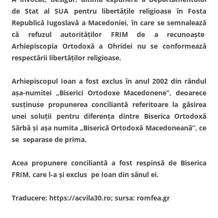
de Stat al SUA pentru libertăţile religioase în Fosta
Republică Iugoslavă a Macedoniei, în care se semnalează
că refuzul autorităţilor FRIM de a recunoaşte
Arhiepiscopia Ortodoxă a Ohridei nu se conformează
respectării libertăţilor religioase.
Arhiepiscopul Ioan a fost exclus în anul 2002 din rândul
aşa-numitei „Biserici Ortodoxe Macedonene”, deoarece
susţinuse propunerea conciliantă referitoare la găsirea
unei soluţii pentru diferenţa dintre Biserica Ortodoxă
Sârbă şi aşa numita „Biserică Ortodoxă Macedoneană”, ce
se separase de prima.
Acea propunere conciliantă a fost respinsă de Biserica
FRIM, care l-a şi exclus pe Ioan din sânul ei.
Traducere: https://acvila30.ro; sursa: romfea.gr