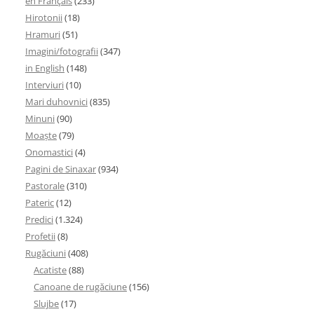
en Français
(233)
Hirotonii
(18)
Hramuri
(51)
Imagini/fotografii
(347)
in English
(148)
Interviuri
(10)
Mari duhovnici
(835)
Minuni
(90)
Moaşte
(79)
Onomastici
(4)
Pagini de Sinaxar
(934)
Pastorale
(310)
Pateric
(12)
Predici
(1.324)
Profetii
(8)
Rugăciuni
(408)
Acatiste
(88)
Canoane de rugăciune
(156)
Slujbe
(17)