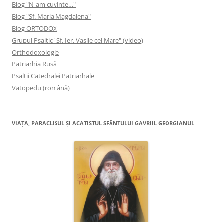
Blog "N-am cuvinte…"
Blog "Sf. Maria Magdalena"
Blog ORTODOX
Grupul Psaltic "Sf. Ier. Vasile cel Mare" (video)
Orthodoxologie
Patriarhia Rusă
Psalţii Catedralei Patriarhale
Vatopedu (română)
VIAŢA, PARACLISUL ŞI ACATISTUL SFÂNTULUI GAVRIIL GEORGIANUL