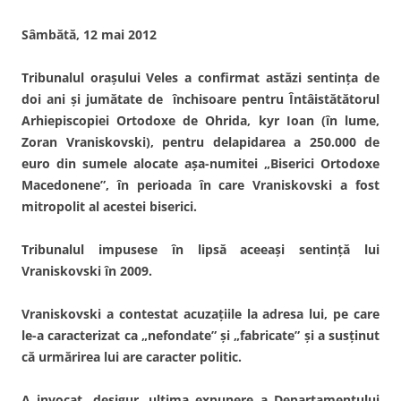
Sâmbătă, 12 mai 2012
Tribunalul oraşului Veles a confirmat astăzi sentinţa de
doi ani şi jumătate de închisoare pentru Întâistătătorul
Arhiepiscopiei Ortodoxe de Ohrida, kyr Ioan (în lume,
Zoran Vraniskovski), pentru delapidarea a 250.000 de
euro din sumele alocate aşa-numitei „Biserici Ortodoxe
Macedonene”, în perioada în care Vraniskovski a fost
mitropolit al acestei biserici.
Tribunalul impusese în lipsă aceeaşi sentinţă lui
Vraniskovski în 2009.
Vraniskovski a contestat acuzaţiile la adresa lui, pe care
le-a caracterizat ca „nefondate” şi „fabricate” şi a susţinut
că urmărirea lui are caracter politic.
A invocat, desigur, ultima expunere a Departamentului