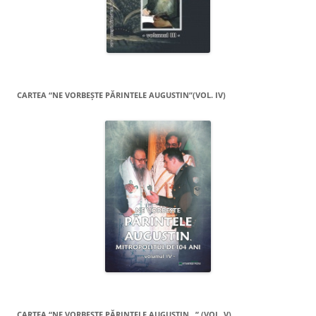
CARTEA “NE VORBEŞTE PĂRINTELE AUGUSTIN”(VOL. IV)
CARTEA “NE VORBEŞTE PĂRINTELE AUGUSTIN…” (VOL. V)