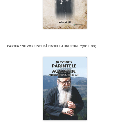
CARTEA “NE VORBEŞTE PĂRINTELE AUGUSTIN…”(VOL. XX)