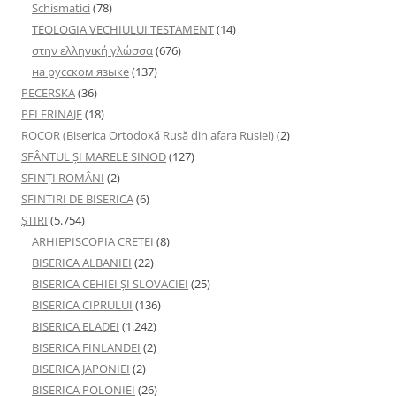
Schismatici
(78)
TEOLOGIA VECHIULUI TESTAMENT
(14)
στην ελληνική γλώσσα
(676)
на русском языке
(137)
PECERSKA
(36)
PELERINAJE
(18)
ROCOR (Biserica Ortodoxă Rusă din afara Rusiei)
(2)
SFÂNTUL ȘI MARELE SINOD
(127)
SFINȚI ROMÂNI
(2)
SFINTIRI DE BISERICA
(6)
ŞTIRI
(5.754)
ARHIEPISCOPIA CRETEI
(8)
BISERICA ALBANIEI
(22)
BISERICA CEHIEI ŞI SLOVACIEI
(25)
BISERICA CIPRULUI
(136)
BISERICA ELADEI
(1.242)
BISERICA FINLANDEI
(2)
BISERICA JAPONIEI
(2)
BISERICA POLONIEI
(26)