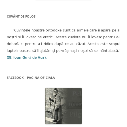
e
r
e
e
a
s
CUVÂNT DE FOLOS
t
r
ă
n
"Cuvintele noastre ortodoxe sunt ca armele care îi apără pe ai
o
u
noştri şi îi lovesc pe eretici. Aceste cuvinte nu îi lovesc pentru a-i
ă
)
doborî, ci pentru a-i ridica după ce au căzut. Acesta este scopul
luptei noastre: să îi ajutăm şi pe vrăşmaşii noştri să se mântuiască."
(Sf. Ioan Gură de Aur).
FACEBOOK – PAGINA OFICIALĂ