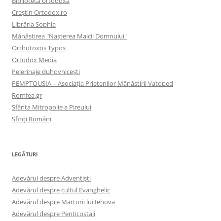
Biblioteca ortodoxă
Creştin Ortodox.ro
Librăria Sophia
Mănăstirea "Naşterea Maicii Domnului"
Orthotoxos Typos
Ortodox Media
Pelerinaje duhovnicești
PEMPTOUSIA – Asociația Prietenilor Mănăstirii Vatoped
Romfea.gr
Sfânta Mitropolie a Pireului
Sfinţi Români
LEGĂTURI
Adevărul despre Adventişti
Adevărul despre cultul Evanghelic
Adevărul despre Martorii lui Iehova
Adevărul despre Penticostali