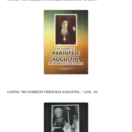
CARTEA “NE VORBEŞTE PĂRINTELE AUGUSTIN…” (VOL. VI)