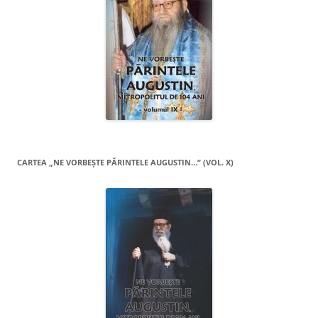
CARTEA „NE VORBEŞTE PĂRINTELE AUGUSTIN…” (VOL. X)