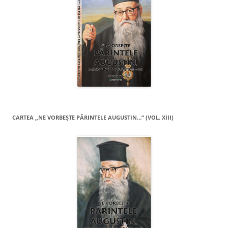
CARTEA „NE VORBEŞTE PĂRINTELE AUGUSTIN…” (VOL. XIII)