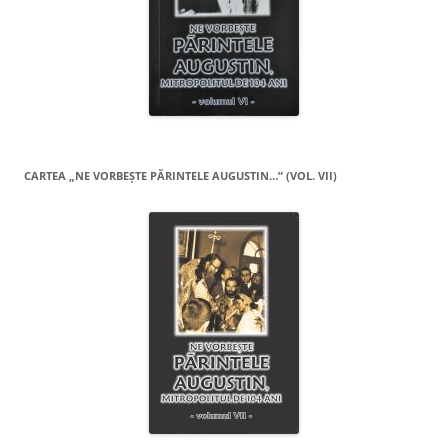
CARTEA „NE VORBEŞTE PĂRINTELE AUGUSTIN…” (VOL. VII)