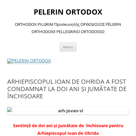
Sari
la
PELERIN ORTODOX
conținut
ORTHODOX PILGRIM Προσκυνητής ΟΡΘΟΔΟΞΟΣ PÈLERIN
ORTHODOXE PELLEGRINO ORTODOSSO
Meniu
ARHIEPISCOPUL IOAN DE OHRIDA A FOST
CONDAMNAT LA DOI ANI ŞI JUMĂTATE DE
ÎNCHISOARE
Sentinţă de doi ani şi jumătate de închisoare pentru
Arhiepiscopul Ioan de Ohrida