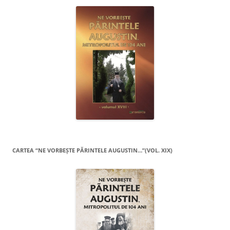
CARTEA “NE VORBEŞTE PĂRINTELE AUGUSTIN…”(VOL. XIX)