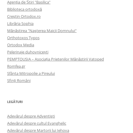
Agenţia de Ştiri "Basilica"
Biblioteca ortodoxă
Creştin Ortodox.ro
Librăria Sophia
Mănăstirea "Naşterea Maicii Domnului"
Orthotoxos Typos
Ortodox Media
Pelerinaje duhovnicești
PEMPTOUSIA – Asociația Prietenilor Mănăstirii Vatoped
Romfea.gr
Sfânta Mitropolie a Pireului
Sfinţi Români
LEGĂTURI
Adevărul despre Adventişti
Adevărul despre cultul Evanghelic
Adevărul despre Martorii lui Iehova