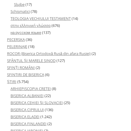
Slujbe
(17)
Schismatici
(78)
TEOLOGIA VECHIULUI TESTAMENT
(14)
στην ελληνική γλώσσα
(676)
на русском языке
(137)
PECERSKA
(36)
PELERINAJE
(18)
ROCOR (Biserica Ortodoxă Rusă din afara Rusiei)
(2)
SFÂNTUL ȘI MARELE SINOD
(127)
SFINȚI ROMÂNI
(2)
SFINTIRI DE BISERICA
(6)
ŞTIRI
(5.754)
ARHIEPISCOPIA CRETEI
(8)
BISERICA ALBANIEI
(22)
BISERICA CEHIEI ŞI SLOVACIEI
(25)
BISERICA CIPRULUI
(136)
BISERICA ELADEI
(1.242)
BISERICA FINLANDEI
(2)
BISERICA JAPONIEI
(2)