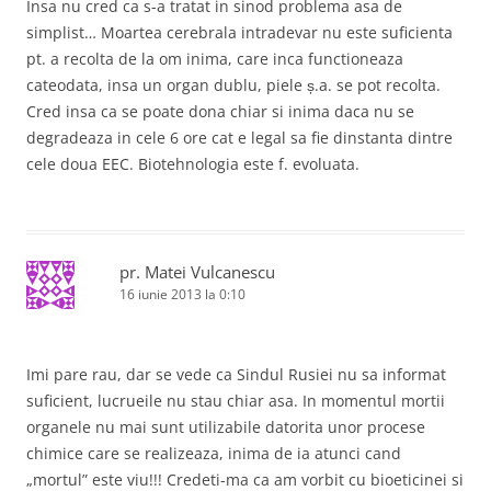
Insa nu cred ca s-a tratat in sinod problema asa de
simplist… Moartea cerebrala intradevar nu este suficienta
pt. a recolta de la om inima, care inca functioneaza
cateodata, insa un organ dublu, piele ș.a. se pot recolta.
Cred insa ca se poate dona chiar si inima daca nu se
degradeaza in cele 6 ore cat e legal sa fie dinstanta dintre
cele doua EEC. Biotehnologia este f. evoluata.
pr. Matei Vulcanescu
16 iunie 2013 la 0:10
Imi pare rau, dar se vede ca Sindul Rusiei nu sa informat
suficient, lucrueile nu stau chiar asa. In momentul mortii
organele nu mai sunt utilizabile datorita unor procese
chimice care se realizeaza, inima de ia atunci cand
„mortul” este viu!!! Credeti-ma ca am vorbit cu bioeticinei si