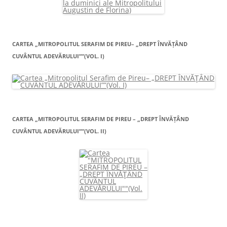
CARTEA „MITROPOLITUL SERAFIM DE PIREU– „DREPT ÎNVĂŢÂND
CUVÂNTUL ADEVĂRULUI””(VOL. I)
CARTEA „MITROPOLITUL SERAFIM DE PIREU – „DREPT ÎNVĂŢÂND
CUVÂNTUL ADEVĂRULUI””(VOL. II)