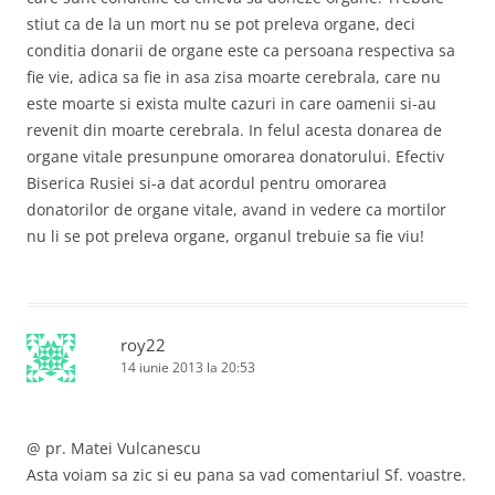
o
u
stiut ca de la un mort nu se pot preleva organe, deci
ă
)
conditia donarii de organe este ca persoana respectiva sa
fie vie, adica sa fie in asa zisa moarte cerebrala, care nu
este moarte si exista multe cazuri in care oamenii si-au
revenit din moarte cerebrala. In felul acesta donarea de
organe vitale presunpune omorarea donatorului. Efectiv
Biserica Rusiei si-a dat acordul pentru omorarea
donatorilor de organe vitale, avand in vedere ca mortilor
nu li se pot preleva organe, organul trebuie sa fie viu!
roy22
14 iunie 2013 la 20:53
@ pr. Matei Vulcanescu
Asta voiam sa zic si eu pana sa vad comentariul Sf. voastre.