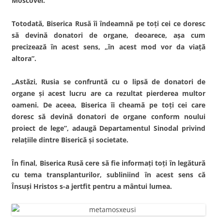
Moscovei.
Totodată, Biserica Rusă îi îndeamnă pe toţi cei ce doresc
să devină donatori de organe, deoarece, aşa cum
precizează în acest sens, „în acest mod vor da viaţă
altora”.
„Astăzi, Rusia se confruntă cu o lipsă de donatori de
organe şi acest lucru are ca rezultat pierderea multor
oameni. De aceea, Biserica îi cheamă pe toţi cei care
doresc să devină donatori de organe conform noului
proiect de lege”, adaugă Departamentul Sinodal privind
relaţiile dintre Biserică şi societate.
În final, Biserica Rusă cere să fie informaţi toţi în legătură
cu tema transplanturilor, subliniind în acest sens că
Însuşi Hristos s-a jertfit pentru a mântui lumea.