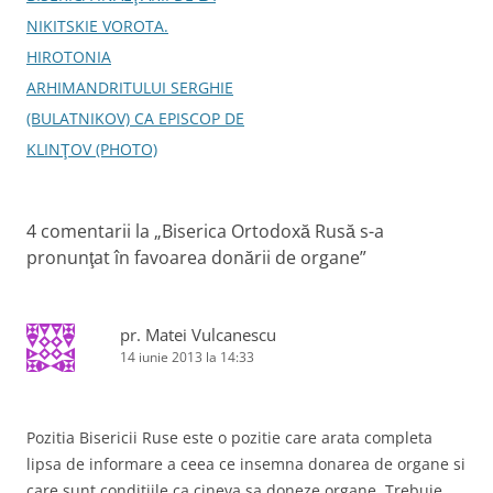
d
n
e
d
e
u
î
e
g
NIKITSKIE VOROTA.
î
i
n
î
n
p
t
n
a
HIROTONIA
t
r
r
t
r
i
-
r
-
e
o
-
r
ARHIMANDRITULUI SERGHIE
o
t
f
o
f
e
e
f
e
(BULATNIKOV) CA EPISCOP DE
e
n
r
e
r
(
e
r
î
KLINŢOV (PHOTO)
e
S
a
e
a
e
s
a
s
d
t
s
n
t
e
r
t
r
s
ă
r
a
ă
c
n
ă
4 comentarii la „
Biserica Ortodoxă Rusă s-a
n
h
o
n
r
o
i
u
o
pronunţat în favoarea donării de organe
”
u
d
ă
u
ă
e
)
ă
t
)
î
)
n
i
t
r
c
pr. Matei Vulcanescu
-
o
14 iunie 2013 la 14:33
f
o
e
r
l
e
a
e
s
Pozitia Bisericii Ruse este o pozitie care arata completa
t
r
lipsa de informare a ceea ce insemna donarea de organe si
ă
n
care sunt conditiile ca cineva sa doneze organe. Trebuie