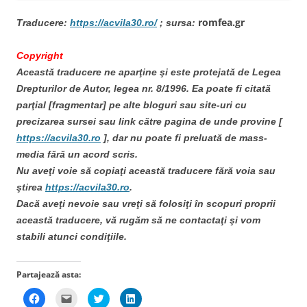
romfea.gr
Traducere:
https://acvila30.ro/
; sursa:
Copyright
Această traducere ne aparţine şi este protejată de Legea
Drepturilor de Autor, legea nr. 8/1996. Ea poate fi citată
parţial [fragmentar] pe alte bloguri sau site-uri cu
precizarea sursei sau link către pagina de unde provine [
https://acvila30.ro
], dar nu poate fi preluată de mass-
media fără un acord scris.
Nu aveţi voie să copiaţi această traducere fără voia sau
ştirea
https://acvila30.ro
.
Dacă aveţi nevoie sau vreţi să folosiţi în scopuri proprii
această traducere, vă rugăm să ne contactaţi şi vom
stabili atunci condiţiile.
Partajează asta:
D
D
D
D
ă
ă
ă
ă