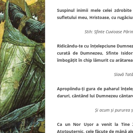
Suspinul inimii mele celei zdrobite
sufletului meu, Hristoase, cu rugăciu
Stih: Sfinte Cuvioase Pări
Ridicându-te cu înţelepciune Dumneze
curată de Dumnezeu, Sfinte Isidor
îmbogăţit în chip lămurit cu arătarea
Slavă Tată
Apropiindu-ţi gura de paharul înţele
daruri, cântând lui Dumnezeu cântare
Şi acum şi pururea şi
Ca un Nor Uşor a venit la Tine Z
Atotputernic, cele făcute de mână ale