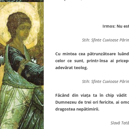
Irmos: Nu es
Stih: Sfinte Cuvioase Pări
Cu mintea cea pătrunzătoare luând 
celor ce sunt, printr-însa ai price
adevărat teolog.
Stih: Sfinte Cuvioase Pări
Făcând din viaţa ta în chip vădit
Dumnezeu de trei ori fericite, ai omor
dragostea nepătimirii.
Slavă Tată