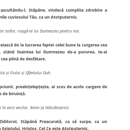
 ascultându-l, Stăpâne, vindecă cumplita zdrobire a
nile cuviosului Tău, ca un Atotputernic.
nte Isidor, roagă-te lui Dumnezeu pentru noi.
iască de la lucrarea faptei celei bune la curgerea cea
, stând înaintea lui Dumnezeu de-a pururea, te-ai
 cea plină de desfătare.
lui şi Fiului şi Sfântului Duh.
pciunii, preaînţelepţeşte, ai scos de acolo curgere de
 de biruinţă.
 în vecii vecilor. Amin (a Născătoarei).
iditorul, Stăpână Preacurată, ca să surpe, ca un
 Egiptului, Hristos, Cel Ce este Atotputernic.