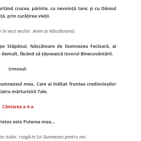
rtând crucea, părinte, cu nevoinţă tare; şi cu Dânsul
ă, prin curăţirea vieţii.
 în vecii vecilor. Amin (a Născătoarei).
d pe Stăpânul, Născătoare de Dumnezeu Fecioară, ai
de demult, făcând să ţâşnească Izvorul Binecuvântării.
Irmosul:
mnezeul meu, Care ai înălţat fruntea credincioşilor
iatra mărturisirii Tale.
C
ântarea a 4-a
ristos este Puterea mea…
nte Isidor, roagă-te lui Dumnezeu pentru noi.