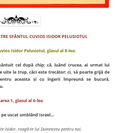
TRE SFÂNTUL CUVIOS ISIDOR PELUSIOTUL
vios Isidor Pelusiotul, glasul al 8-lea:
mântuit cel după chip; că, luând crucea, ai urmat lui
e uite la trup, căci este trecător; ci, să poarte grijă de
Pentru aceasta şi cu îngerii împreună se bucură,
u.
area 1, glasul al 6-lea
a pe uscat umbl
ând Israel…
nte Isidor, roagă-te lui Dumnezeu pentru noi.