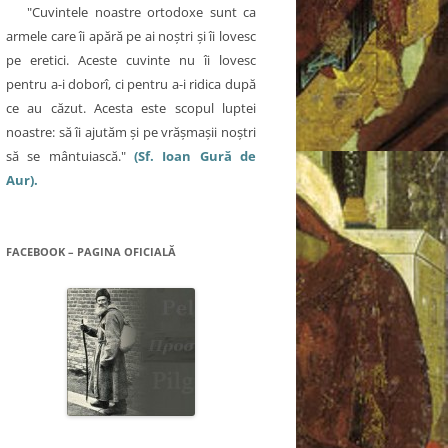
"Cuvintele noastre ortodoxe sunt ca
armele care îi apără pe ai noştri şi îi lovesc
pe eretici. Aceste cuvinte nu îi lovesc
pentru a-i doborî, ci pentru a-i ridica după
ce au căzut. Acesta este scopul luptei
noastre: să îi ajutăm şi pe vrăşmaşii noştri
să se mântuiască."
(Sf. Ioan Gură de
Aur).
FACEBOOK – PAGINA OFICIALĂ