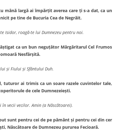
u mână largă ai împărţit averea care ţi s-a dat, ca un
nicit pe tine de Bucuria Cea de Negrăit.
nte Isidor, roagă-te lui Dumnezeu pentru noi.
 câştigat ca un bun neguţător Mărgăritarul Cel Frumos
Comoară Nesfârşită.
lui şi Fiului şi Sfântului Duh.
tuturor ai trimis ca un soare razele cuvintelor tale,
coperitorule de cele Dumnezeieşti.
 în vecii vecilor. Amin (a Născătoarei).
put sunt pentru cei de pe pământ şi pentru cei din cer
eşti, Născătoare de Dumnezeu pururea Fecioară.