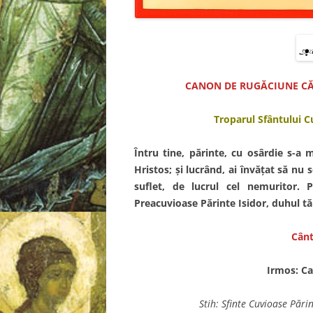
CANON DE RUGĂCIUNE CĂ
Troparul Sfântului Cu
Întru tine, părinte, cu osârdie s-a 
Hristos; şi lucrând, ai învăţat să nu s
suflet, de lucrul cel nemuritor. 
Preacuvioase Părinte Isidor, duhul tă
C
ânt
Irmos: C
Stih: Sfinte Cuvioase Pări