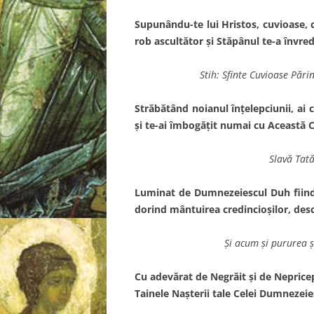
Supunându-te lui Hristos, cuvioase, c
rob ascultător şi Stăpânul te-a învred
Stih: Sfinte Cuvioase Pări
Străbătând noianul înţelepciunii, ai
şi te-ai îmbogăţit numai cu Această 
Slavă Tată
Luminat de Dumnezeiescul Duh fiind, 
dorind mântuirea credincioşilor, des
Şi acum şi pururea şi
Cu adevărat de Negrăit şi de Neprice
Tainele Naşterii tale Celei Dumnezei