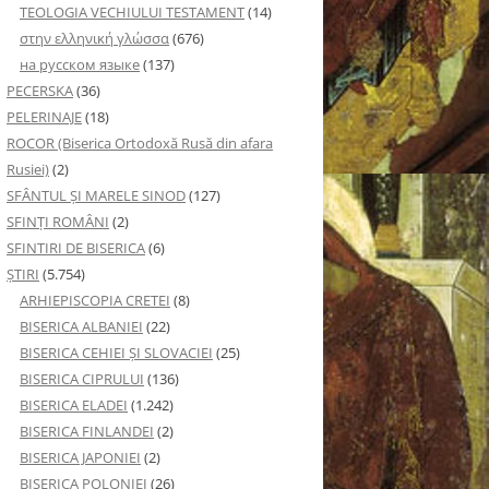
TEOLOGIA VECHIULUI TESTAMENT
(14)
στην ελληνική γλώσσα
(676)
на русском языке
(137)
PECERSKA
(36)
PELERINAJE
(18)
ROCOR (Biserica Ortodoxă Rusă din afara
Rusiei)
(2)
SFÂNTUL ȘI MARELE SINOD
(127)
SFINȚI ROMÂNI
(2)
SFINTIRI DE BISERICA
(6)
ŞTIRI
(5.754)
ARHIEPISCOPIA CRETEI
(8)
BISERICA ALBANIEI
(22)
BISERICA CEHIEI ŞI SLOVACIEI
(25)
BISERICA CIPRULUI
(136)
BISERICA ELADEI
(1.242)
BISERICA FINLANDEI
(2)
BISERICA JAPONIEI
(2)
BISERICA POLONIEI
(26)