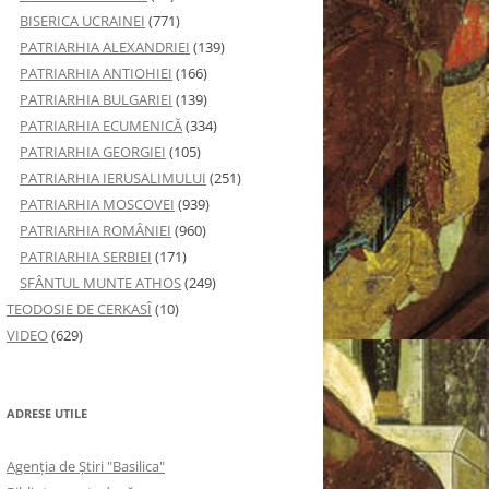
BISERICA UCRAINEI
(771)
PATRIARHIA ALEXANDRIEI
(139)
PATRIARHIA ANTIOHIEI
(166)
PATRIARHIA BULGARIEI
(139)
PATRIARHIA ECUMENICĂ
(334)
PATRIARHIA GEORGIEI
(105)
PATRIARHIA IERUSALIMULUI
(251)
PATRIARHIA MOSCOVEI
(939)
PATRIARHIA ROMÂNIEI
(960)
PATRIARHIA SERBIEI
(171)
SFÂNTUL MUNTE ATHOS
(249)
TEODOSIE DE CERKASÎ
(10)
VIDEO
(629)
ADRESE UTILE
Agenţia de Ştiri "Basilica"