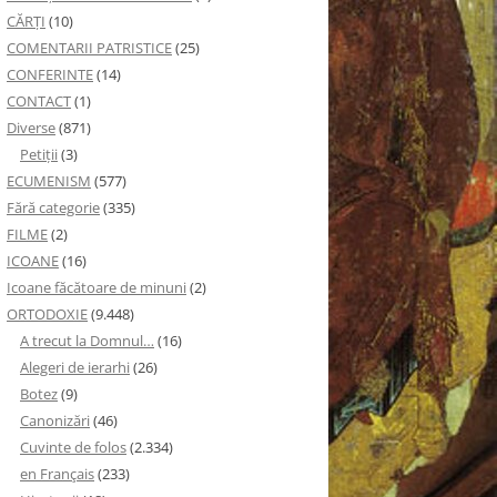
CĂRȚI
(10)
COMENTARII PATRISTICE
(25)
CONFERINTE
(14)
CONTACT
(1)
Diverse
(871)
Petiţii
(3)
ECUMENISM
(577)
Fără categorie
(335)
FILME
(2)
ICOANE
(16)
Icoane făcătoare de minuni
(2)
ORTODOXIE
(9.448)
A trecut la Domnul…
(16)
Alegeri de ierarhi
(26)
Botez
(9)
Canonizări
(46)
Cuvinte de folos
(2.334)
en Français
(233)