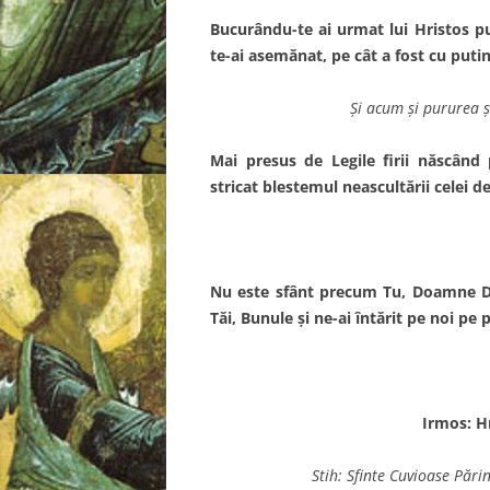
Bucurându-te ai urmat lui Hristos pu
te-ai asemănat, pe cât a fost cu putinţ
Şi acum şi pururea şi
Mai presus de Legile firii născân
stricat blestemul neascultării celei 
Nu este sfânt precum Tu, Doamne Du
Tăi, Bunule şi ne-ai întărit pe noi pe p
Irmos: H
Stih: Sfinte Cuvioase Pări