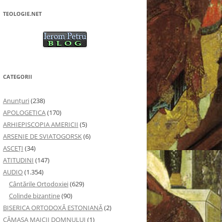
TEOLOGIE.NET
CATEGORII
Anunţuri
(238)
APOLOGETICA
(170)
ARHIEPISCOPIA AMERICII
(5)
ARSENIE DE SVIATOGORSK
(6)
ASCEȚI
(34)
ATITUDINI
(147)
AUDIO
(1.354)
Cântările Ortodoxiei
(629)
Colinde bizantine
(90)
BISERICA ORTODOXĂ ESTONIANĂ
(2)
CĂMAȘA MAICII DOMNULUI
(1)