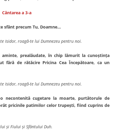
C
ântarea a 3-a
te sfânt precum Tu, Doamne…
nte Isidor, roagă-te lui Dumnezeu pentru noi.
aminte, prealăudate, în chip lămurit la cunoştinţa
put fără de rătăcire Pricina Cea Începătoare, ca un
nte Isidor, roagă-te lui Dumnezeu pentru noi.
 o necontenită cugetare la moarte, purtătorule de
ât pricinile patimilor celor trupeşti, fiind cuprins de
lui şi Fiului şi Sfântului Duh.