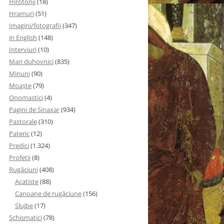
Hirotonii
(18)
Hramuri
(51)
Imagini/fotografii
(347)
in English
(148)
Interviuri
(10)
Mari duhovnici
(835)
Minuni
(90)
Moaşte
(79)
Onomastici
(4)
Pagini de Sinaxar
(934)
Pastorale
(310)
Pateric
(12)
Predici
(1.324)
Profetii
(8)
Rugăciuni
(408)
Acatiste
(88)
Canoane de rugăciune
(156)
Slujbe
(17)
Schismatici
(78)