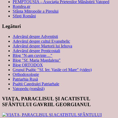
PEMPTOUSIA – Asociația Prietenilor Mănăstirii Vatoped
Romfea.gr
Sfânta Mitropolie a Pireului
Sfinţi Români
Legături
Adevărul despre Adventişti
Adevărul despre cultul Evanghelic
Adevărul despre Martorii lui Iehova
Adevărul despre Penticostali
Blog "N-am cuvinte…"
Blog "Sf. Maria Magdalena"
Blog ORTODOX
Grupul Psaltic "Sf. Ier. Vasile cel Mare" (video)
Orthodoxologie
Patriarhia Rusă
Psalţii Catedralei Patriarhale
Vatopedu (română)
VIAŢA, PARACLISUL ŞI ACATISTUL
SFÂNTULUI GAVRIIL GEORGIANUL