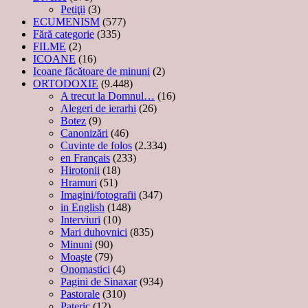
Petiţii
(3)
ECUMENISM
(577)
Fără categorie
(335)
FILME
(2)
ICOANE
(16)
Icoane făcătoare de minuni
(2)
ORTODOXIE
(9.448)
A trecut la Domnul…
(16)
Alegeri de ierarhi
(26)
Botez
(9)
Canonizări
(46)
Cuvinte de folos
(2.334)
en Français
(233)
Hirotonii
(18)
Hramuri
(51)
Imagini/fotografii
(347)
in English
(148)
Interviuri
(10)
Mari duhovnici
(835)
Minuni
(90)
Moaşte
(79)
Onomastici
(4)
Pagini de Sinaxar
(934)
Pastorale
(310)
Pateric
(12)