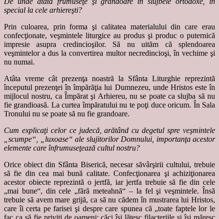
De unde atâta frumuseţe şi grandoare în slujbele ortodoxe, în
special la cele arhiereşti?
Prin culoarea, prin forma şi calitatea materialului din care erau
confecţionate, veşmintele liturgice au produs şi produc o puternică
impresie asupra credincioşilor. Să nu uităm că splendoarea
veşmintelor a dus la convertirea multor necredincioşi, în vechime şi
nu numai.
Atâta vreme cât prezenţa noastră la Sfânta Liturghie reprezintă
începutul prezenţei în împărăţia lui Dumnezeu, unde Hristos este în
mijlocul nostru, ca Împărat şi Arhiereu, nu se poate ca slujba să nu
fie grandioasă. La curtea împăratului nu te poţi duce oricum. În Sala
Tronului nu se poate să nu fie grandoare.
Cum explicaţi celor ce judecă, arătând cu degetul spre veşmintele
„scumpe“, „luxoase“ ale slujitorilor Domnului, importanţa acestor
elemente care înfrumuseţează cultul nostru?
Orice obiect din Sfânta Biserică, necesar săvârşirii cultului, trebuie
să fie din cea mai bună calitate. Confecţionarea şi achiziţionarea
acestor obiecte reprezintă o jertfă, iar jertfa trebuie să fie din cele
„mai bune“, din cele „fără meteahnă“ – la fel şi veşmintele. Însă
trebuie să avem mare grijă, ca să nu cădem în mustrarea lui Hristos,
care îi certa pe farisei şi despre care spunea că „toate faptele lor le
fac ca să fie priviţi de oameni; căci îşi lăţesc filacteriile şi îşi măresc