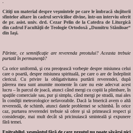
.
Citiţi un material despre veşmintele pe care le îmbracă slujitorii
sfintelor altare în cadrul serviciilor divine, într-un interviu oferit
de pr. asist. univ. drd. Cezar Pelin de la Catedra de Liturgică
din cadrul Facultăţii de Teologie Ortodoxă „Dumitru Stăniloae“
din Iaşi.
Părinte, ce semnificaţie are reverenda preotului? Aceasta trebuie
purtată în permanenţă?
Ca orice uniformă, şi cea preoţească vorbeşte despre misiunea celui
care o poartă, despre misiunea spirituală, pe care o are de îndeplinit
clericul. Cu privire la obligativitatea purtării reverendei, după
părerea mea sunt anumite momente în care nu este adecvat acest
lucru – în parcul de joacă, atunci când mergi cu copiii la plimbare, în
spaţiile comerciale sau, pur şi simplu, când mergi pe stradă, mai ales
în condiţii meteorologice nefavorabile. Dacă la biserică avem o altă
reverendă, de schimb, atunci datele problemei se schimbă. În orice
caz, purtarea reverendei trebuie să ofere şi să primească respect şi
consideraţie, mai mult decât să pricinuiască sminteală şi expunere
fără temei.
Epitrahilul, veşmântul fără de care preotul nu poate săvârşi nici