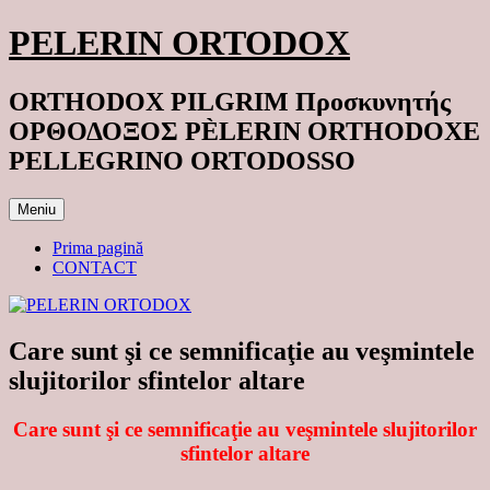
Sari
PELERIN ORTODOX
la
conținut
ORTHODOX PILGRIM Προσκυνητής
ΟΡΘΟΔΟΞΟΣ PÈLERIN ORTHODOXE
PELLEGRINO ORTODOSSO
Meniu
Prima pagină
CONTACT
Care sunt şi ce semnificaţie au veşmintele
slujitorilor sfintelor altare
Care sunt şi ce semnificaţie au veşmintele slujitorilor
sfintelor altare