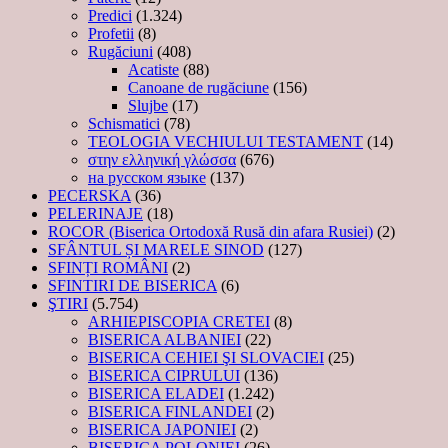
Predici
(1.324)
Profetii
(8)
Rugăciuni
(408)
Acatiste
(88)
Canoane de rugăciune
(156)
Slujbe
(17)
Schismatici
(78)
TEOLOGIA VECHIULUI TESTAMENT
(14)
στην ελληνική γλώσσα
(676)
на русском языке
(137)
PECERSKA
(36)
PELERINAJE
(18)
ROCOR (Biserica Ortodoxă Rusă din afara Rusiei)
(2)
SFÂNTUL ȘI MARELE SINOD
(127)
SFINȚI ROMÂNI
(2)
SFINTIRI DE BISERICA
(6)
ŞTIRI
(5.754)
ARHIEPISCOPIA CRETEI
(8)
BISERICA ALBANIEI
(22)
BISERICA CEHIEI ŞI SLOVACIEI
(25)
BISERICA CIPRULUI
(136)
BISERICA ELADEI
(1.242)
BISERICA FINLANDEI
(2)
BISERICA JAPONIEI
(2)
BISERICA POLONIEI
(26)