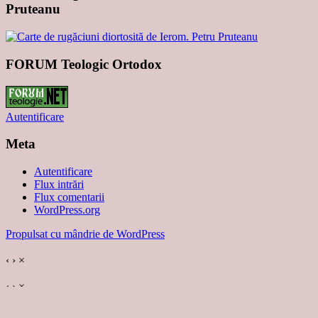
Pruteanu
FORUM Teologic Ortodox
Autentificare
Meta
Autentificare
Flux intrări
Flux comentarii
WordPress.org
Propulsat cu mândrie de WordPress
‹
›
×
‹
›
×
%d
blogeri au apreciat: