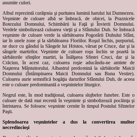
anumite culori.
Albul reprezintă curăţenia şi puritatea luminii harului lui Dumnezeu.
Veşminte de culoare albă se îmbracă, de obicei, la Praznicele
Botezului Domnului, Schimbării la Faţă şi Învierii Domnului.
Verdele simbolizează culoarea vieţii şi a Sfântului Duh. Se îmbracă
veşminte de culoare verde la sărbătoarea Pogorârii Duhului Sfânt,
iar în unele zone şi la sărbătoarea Floriilor. Roşul închis, purpuriul,
ne duce cu gândul la Sângele lui Hristos, vărsat pe Cruce, dar şi la
sângele martirilor. Veşminte de culoare roşu închis se poartă la
sărbătorile sfinţilor martiri, la Înălţarea Sfintei Cruci, dar şi la
Crăciun, în acest caz, culoarea roşie aducându-ne aminte de
Naşterea Mântuitorului. Albastrul predomină la sărbătorile Maicii
Domnului (Întâmpinarea Maicii Domnului sau Buna Vestire).
Culoarea aurie semnifică bogăţia darurilor Sfântului Duh, de aceea
este o culoare predominantă a veşmintelor liturgice.
Negrul este, în mod tradiţional, culoarea slujbelor funebre. Este o
culoare de dată mai recentă în veşminte şi simbolizează pocăinţa şi
întristarea. Se folosesc veşminte cernite în timpul Postului Sfintelor
Paşti.
Splendoarea veşmintelor a dus la convertirea multor
necredincioşi