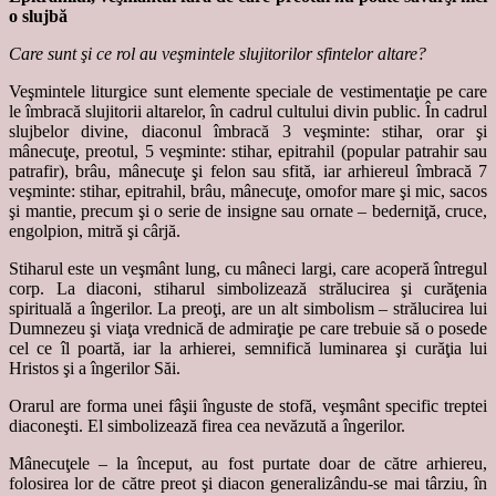
o slujbă
Care sunt şi ce rol au veşmintele slujitorilor sfintelor altare?
Veşmintele liturgice sunt elemente speciale de vestimentaţie pe care
le îmbracă slujitorii altarelor, în cadrul cultului divin public. În cadrul
slujbelor divine, diaconul îmbracă 3 veşminte: stihar, orar şi
mânecuţe, preotul, 5 veşminte: stihar, epitrahil (popular patrahir sau
patrafir), brâu, mânecuţe şi felon sau sfită, iar arhiereul îmbracă 7
veşminte: stihar, epitrahil, brâu, mânecuţe, omofor mare şi mic, sacos
şi mantie, precum şi o serie de insigne sau ornate – bederniţă, cruce,
engolpion, mitră şi cârjă.
Stiharul este un veşmânt lung, cu mâneci largi, care acoperă întregul
corp. La diaconi, stiharul simbolizează strălucirea şi curăţenia
spirituală a îngerilor. La preoţi, are un alt simbolism – strălucirea lui
Dumnezeu şi viaţa vrednică de admiraţie pe care trebuie să o posede
cel ce îl poartă, iar la arhierei, semnifică luminarea şi curăţia lui
Hristos şi a îngerilor Săi.
Orarul are forma unei fâşii înguste de stofă, veşmânt specific treptei
diaconeşti. El simbolizează firea cea nevăzută a îngerilor.
Mânecuţele – la început, au fost purtate doar de către arhiereu,
folosirea lor de către preot şi diacon generalizându-se mai târziu, în