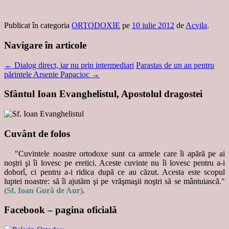
Publicat în categoria
ORTODOXIE
pe
10 iulie 2012
de
Acvila
.
Navigare în articole
←
Dialog direct, iar nu prin intermediari
Parastas de un an pentru
părintele Arsenie Papacioc
→
Sfântul Ioan Evanghelistul, Apostolul dragostei
Cuvânt de folos
"Cuvintele noastre ortodoxe sunt ca armele care îi apără pe ai
noştri şi îi lovesc pe eretici. Aceste cuvinte nu îi lovesc pentru a-i
doborî, ci pentru a-i ridica după ce au căzut. Acesta este scopul
luptei noastre: să îi ajutăm şi pe vrăşmaşii noştri să se mântuiască."
(Sf. Ioan Gură de Aur).
Facebook – pagina oficială