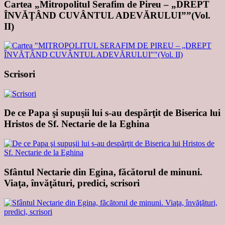
Cartea „Mitropolitul Serafim de Pireu – „DREPT
ÎNVĂŢÂND CUVÂNTUL ADEVĂRULUI””(Vol.
II)
Scrisori
De ce Papa şi supuşii lui s-au despărţit de Biserica lui
Hristos de Sf. Nectarie de la Eghina
Sfântul Nectarie din Egina, făcătorul de minuni.
Viaţa, învăţături, predici, scrisori