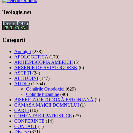
Teologie.net
Categorii
Anunţuri
(238)
APOLOGETICA
(170)
ARHIEPISCOPIA AMERICII
(5)
ARSENIE DE SVIATOGORSK
(6)
ASCEȚI
(34)
ATITUDINI
(147)
AUDIO
(1.354)
Cântările Ortodoxiei
(629)
Colinde bizantine
(90)
BISERICA ORTODOXĂ ESTONIANĂ
(2)
CĂMAȘA MAICII DOMNULUI
(1)
CĂRȚI
(10)
COMENTARII PATRISTICE
(25)
CONFERINTE
(14)
CONTACT
(1)
Diverse
(871)