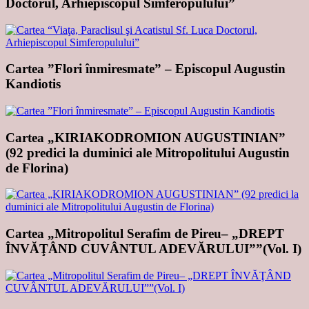
Doctorul, Arhiepiscopul Simferopulului”
Cartea ”Flori înmiresmate” – Episcopul Augustin
Kandiotis
Cartea „KIRIAKODROMION AUGUSTINIAN”
(92 predici la duminici ale Mitropolitului Augustin
de Florina)
Cartea „Mitropolitul Serafim de Pireu– „DREPT
ÎNVĂŢÂND CUVÂNTUL ADEVĂRULUI””(Vol. I)