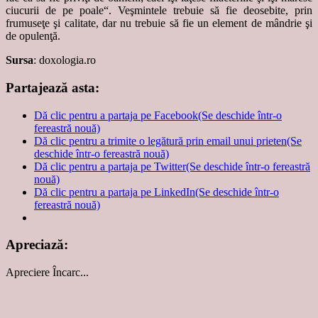
ciucurii de pe poale“. Veşmintele trebuie să fie deosebite, prin
frumuseţe şi calitate, dar nu trebuie să fie un element de mândrie şi
de opulenţă.
Sursa
: doxologia.ro
Partajează asta:
Dă clic pentru a partaja pe Facebook(Se deschide într-o
fereastră nouă)
Dă clic pentru a trimite o legătură prin email unui prieten(Se
deschide într-o fereastră nouă)
Dă clic pentru a partaja pe Twitter(Se deschide într-o fereastră
nouă)
Dă clic pentru a partaja pe LinkedIn(Se deschide într-o
fereastră nouă)
Apreciază:
Apreciere
Încarc...