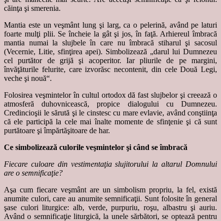
căinţa şi smerenia.
Mantia este un veşmânt lung şi larg, ca o pelerină, având pe laturi
foarte mulţi plii. Se încheie la gât şi jos, în faţă. Arhiereul îmbracă
mantia numai la slujbele în care nu îmbracă stiharul şi sacosul
(Vecernie, Litie, sfinţirea apei). Simbolizează „darul lui Dumnezeu
cel purtător de grijă şi acoperitor. Iar pliurile de pe margini,
învăţăturile felurite, care izvorăsc necontenit, din cele Două Legi,
veche şi nouă“.
Folosirea veşmintelor în cultul ortodox dă fast slujbelor şi creează o
atmosferă duhovnicească, propice dialogului cu Dumnezeu.
Credincioşii le sărută şi le cinstesc cu mare evlavie, având conştiinţa
că ele participă la cele mai înalte momente de sfinţenie şi că sunt
purtătoare şi împărtăşitoare de har.
Ce simbolizează culorile veşmintelor şi când se îmbracă
Fiecare culoare din vestimentaţia slujitorului la altarul Domnului
are o semnificaţie?
Aşa cum fiecare veşmânt are un simbolism propriu, la fel, există
anumite culori, care au anumite semnificaţii. Sunt folosite în general
şase culori liturgice: alb, verde, purpuriu, roşu, albastru şi auriu.
Având o semnificaţie liturgică, la unele sărbători, se optează pentru