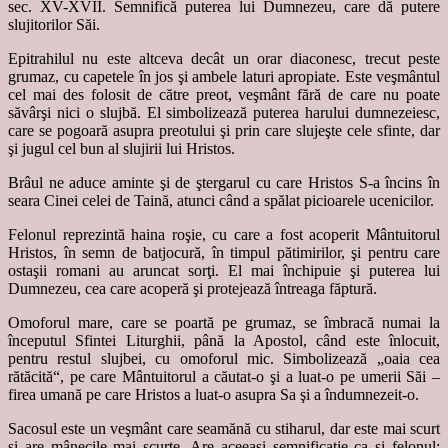
sec. XV-XVII. Semnifică puterea lui Dumnezeu, care dă putere
slujitorilor Săi.
Epitrahilul nu este altceva decât un orar diaconesc, trecut peste
grumaz, cu capetele în jos şi ambele laturi apropiate. Este veşmântul
cel mai des folosit de către preot, veşmânt fără de care nu poate
săvârşi nici o slujbă. El simbolizează puterea harului dumnezeiesc,
care se pogoară asupra preotului şi prin care slujeşte cele sfinte, dar
şi jugul cel bun al slujirii lui Hristos.
Brâul ne aduce aminte şi de ştergarul cu care Hristos S-a încins în
seara Cinei celei de Taină, atunci când a spălat picioarele ucenicilor.
Felonul reprezintă haina roşie, cu care a fost acoperit Mântuitorul
Hristos, în semn de batjocură, în timpul pătimirilor, şi pentru care
ostaşii romani au aruncat sorţi. El mai închipuie şi puterea lui
Dumnezeu, cea care acoperă şi protejează întreaga făptură.
Omoforul mare, care se poartă pe grumaz, se îmbracă numai la
începutul Sfintei Liturghii, până la Apostol, când este înlocuit,
pentru restul slujbei, cu omoforul mic. Simbolizează „oaia cea
rătăcită“, pe care Mântuitorul a căutat-o şi a luat-o pe umerii Săi –
firea umană pe care Hristos a luat-o asupra Sa şi a îndumnezeit-o.
Sacosul este un veşmânt care seamănă cu stiharul, dar este mai scurt
şi are mânecile mai scurte. Are aceeaşi semnificaţie ca şi felonul: