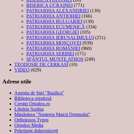
BISERICA UCRAINEI
(771)
PATRIARHIA ALEXANDRIEI
(139)
PATRIARHIA ANTIOHIEI
(166)
PATRIARHIA BULGARIEI
(139)
PATRIARHIA ECUMENICĂ
(334)
PATRIARHIA GEORGIEI
(105)
PATRIARHIA IERUSALIMULUI
(251)
PATRIARHIA MOSCOVEI
(939)
PATRIARHIA ROMÂNIEI
(960)
PATRIARHIA SERBIEI
(171)
SFÂNTUL MUNTE ATHOS
(249)
TEODOSIE DE CERKASÎ
(10)
VIDEO
(629)
Adrese utile
Agenţia de Ştiri "Basilica"
Biblioteca ortodoxă
Creştin Ortodox.ro
Librăria Sophia
Mănăstirea "Naşterea Maicii Domnului"
Orthotoxos Typos
Ortodox Media
Pelerinaje duhovnicești