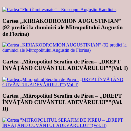
Cartea „KIRIAKODROMION AUGUSTINIAN”
(92 predici la duminici ale Mitropolitului Augustin
de Florina)
Cartea „Mitropolitul Serafim de Pireu– „DREPT
ÎNVĂŢÂND CUVÂNTUL ADEVĂRULUI””(Vol. I)
Cartea „Mitropolitul Serafim de Pireu – „DREPT
ÎNVĂŢÂND CUVÂNTUL ADEVĂRULUI””(Vol.
II)