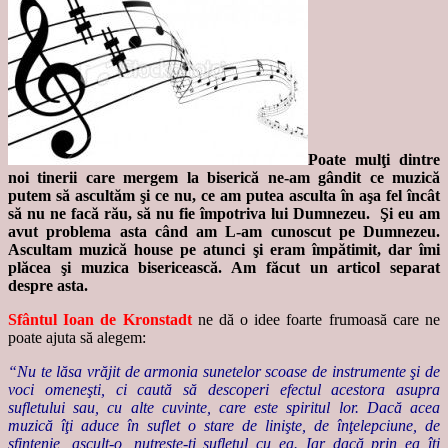
Poate mulţi dintre
noi tinerii care mergem la biserică ne-am gândit ce muzică
putem să ascultăm şi ce nu, ce am putea asculta în aşa fel încât
să nu ne facă rău, să nu fie împotriva lui Dumnezeu. Şi eu am
avut problema asta când am L-am cunoscut pe Dumnezeu.
Ascultam muzică house pe atunci şi eram împătimit, dar îmi
plăcea şi muzica bisericească. Am făcut un articol separat
despre asta.
Sfântul Ioan de Kronstadt
ne dă o idee foarte frumoasă care ne
poate ajuta să alegem:
“Nu te lăsa vrăjit de armonia sunetelor scoase de instrumente şi de
voci omeneşti, ci caută să descoperi efectul acestora asupra
sufletului sau, cu alte cuvinte, care este spiritul lor. Dacă acea
muzică îţi aduce în suflet o stare de linişte, de înţelepciune, de
sfinţenie, ascult-o, nutreşte-ţi sufletul cu ea. Iar dacă prin ea îţi