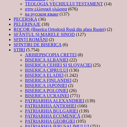
TEOLOGIA VECHIULUI TESTAMENT
(14)
στην ελληνική γλώσσα
(676)
на русском языке
(137)
PECERSKA
(36)
PELERINAJE
(18)
ROCOR (Biserica Ortodoxă Rusă din afara Rusiei)
(2)
SFÂNTUL ȘI MARELE SINOD
(127)
SFINȚI ROMÂNI
(2)
SFINTIRI DE BISERICA
(6)
ŞTIRI
(5.754)
ARHIEPISCOPIA CRETEI
(8)
BISERICA ALBANIEI
(22)
BISERICA CEHIEI ŞI SLOVACIEI
(25)
BISERICA CIPRULUI
(136)
BISERICA ELADEI
(1.242)
BISERICA FINLANDEI
(2)
BISERICA JAPONIEI
(2)
BISERICA POLONIEI
(26)
BISERICA UCRAINEI
(771)
PATRIARHIA ALEXANDRIEI
(139)
PATRIARHIA ANTIOHIEI
(166)
PATRIARHIA BULGARIEI
(139)
PATRIARHIA ECUMENICĂ
(334)
PATRIARHIA GEORGIEI
(105)
PATRIARHIA IERUSALIMULUI
(251)