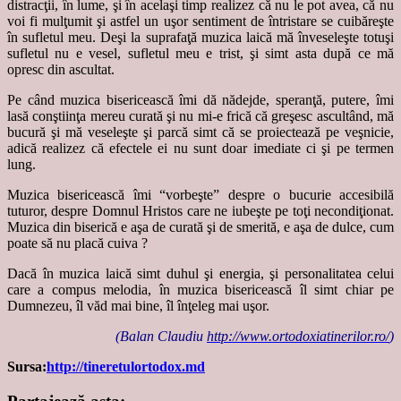
distracţii, în lume, şi în acelaşi timp realizez că nu le pot avea, că nu
voi fi mulţumit şi astfel un uşor sentiment de întristare se cuibăreşte
în sufletul meu. Deşi la suprafaţă muzica laică mă înveseleşte totuşi
sufletul nu e vesel, sufletul meu e trist, şi simt asta după ce mă
opresc din ascultat.
Pe când muzica bisericească îmi dă nădejde, speranţă, putere, îmi
lasă conştiinţa mereu curată şi nu mi-e frică că greşesc ascultând, mă
bucură şi mă veseleşte şi parcă simt că se proiectează pe veşnicie,
adică realizez că efectele ei nu sunt doar imediate ci şi pe termen
lung.
Muzica bisericească îmi “vorbeşte” despre o bucurie accesibilă
tuturor, despre Domnul Hristos care ne iubeşte pe toţi necondiţionat.
Muzica din biserică e aşa de curată şi de smerită, e aşa de dulce, cum
poate să nu placă cuiva ?
Dacă în muzica laică simt duhul şi energia, şi personalitatea celui
care a compus melodia, în muzica bisericească îl simt chiar pe
Dumnezeu, îl văd mai bine, îl înţeleg mai uşor.
(Balan Claudiu
http://www.ortodoxiatinerilor.ro/
)
Sursa:
http://tineretulortodox.md