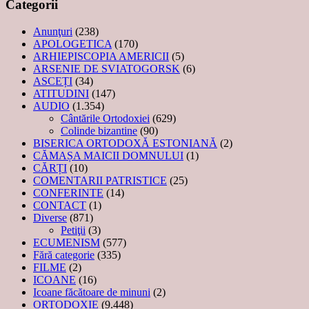
Categorii
Anunţuri
(238)
APOLOGETICA
(170)
ARHIEPISCOPIA AMERICII
(5)
ARSENIE DE SVIATOGORSK
(6)
ASCEȚI
(34)
ATITUDINI
(147)
AUDIO
(1.354)
Cântările Ortodoxiei
(629)
Colinde bizantine
(90)
BISERICA ORTODOXĂ ESTONIANĂ
(2)
CĂMAȘA MAICII DOMNULUI
(1)
CĂRȚI
(10)
COMENTARII PATRISTICE
(25)
CONFERINTE
(14)
CONTACT
(1)
Diverse
(871)
Petiţii
(3)
ECUMENISM
(577)
Fără categorie
(335)
FILME
(2)
ICOANE
(16)
Icoane făcătoare de minuni
(2)
ORTODOXIE
(9.448)