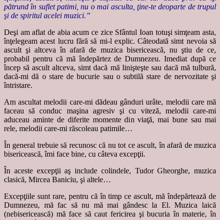
pătrund în suflet patimi, nu o mai asculta, ţine-te deoparte de trupul
şi de spiritul acelei muzici.”
Deşi am aflat de abia acum ce zice Sfântul Ioan totuşi simţeam asta,
înţelegeam acest lucru fără să mi-l explic. Câteodată simt nevoia să
ascult şi altceva în afară de muzica bisericească, nu ştiu de ce,
probabil pentru că mă îndepărtez de Dumnezeu. Imediat după ce
încep să ascult altceva, simt dacă mă linişteşte sau dacă mă tulbură,
dacă-mi dă o stare de bucurie sau o subtilă stare de nervozitate şi
întristare.
Am ascultat melodii care-mi dădeau gânduri urâte, melodii care mă
faceau să conduc maşina agresiv şi cu viteză, melodii care-mi
aduceau aminte de diferite momente din viaţă, mai bune sau mai
rele, melodii care-mi răscoleau patimile…
În general trebuie să recunosc că nu tot ce ascult, în afară de muzica
bisericească, îmi face bine, cu câteva excepţii.
În aceste excepţii aş include colindele, Tudor Gheorghe, muzica
clasică, Mircea Baniciu, şi altele…
Excepţiile sunt rare, pentru că în timp ce ascult, mă îndepărtează de
Dumnezeu, mă fac să nu mă mai gândesc la El. Muzica laică
(nebisericească) mă face să caut fericirea şi bucuria în materie, în