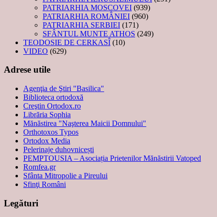
PATRIARHIA MOSCOVEI
(939)
PATRIARHIA ROMÂNIEI
(960)
PATRIARHIA SERBIEI
(171)
SFÂNTUL MUNTE ATHOS
(249)
TEODOSIE DE CERKASÎ
(10)
VIDEO
(629)
Adrese utile
Agenţia de Ştiri "Basilica"
Biblioteca ortodoxă
Creştin Ortodox.ro
Librăria Sophia
Mănăstirea "Naşterea Maicii Domnului"
Orthotoxos Typos
Ortodox Media
Pelerinaje duhovnicești
PEMPTOUSIA – Asociația Prietenilor Mănăstirii Vatoped
Romfea.gr
Sfânta Mitropolie a Pireului
Sfinţi Români
Legături