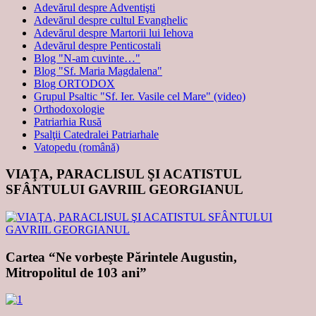
Adevărul despre Adventişti
Adevărul despre cultul Evanghelic
Adevărul despre Martorii lui Iehova
Adevărul despre Penticostali
Blog "N-am cuvinte…"
Blog "Sf. Maria Magdalena"
Blog ORTODOX
Grupul Psaltic "Sf. Ier. Vasile cel Mare" (video)
Orthodoxologie
Patriarhia Rusă
Psalţii Catedralei Patriarhale
Vatopedu (română)
VIAŢA, PARACLISUL ŞI ACATISTUL
SFÂNTULUI GAVRIIL GEORGIANUL
Cartea “Ne vorbeşte Părintele Augustin,
Mitropolitul de 103 ani”