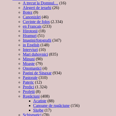
A trecut la Domnul…
(16)
Alegeri de ierarhi
(26)
Botez
(9)
Canonizări
(46)
Cuvinte de folos
(2.334)
en Français
(233)
Hirotonii
(18)
Hramuri
(51)
Imagini/fotografii
(347)
in English
(148)
Interviuri
(10)
Mari duhovnici
(835)
Minuni
(90)
Moaşte
(79)
Onomastici
(4)
Pagini de Sinaxar
(934)
Pastorale
(310)
Pateric
(12)
Predici
(1.324)
Profetii
(8)
Rugăciuni
(408)
Acatiste
(88)
Canoane de rugăciune
(156)
Slujbe
(17)
Schismatici
(78)