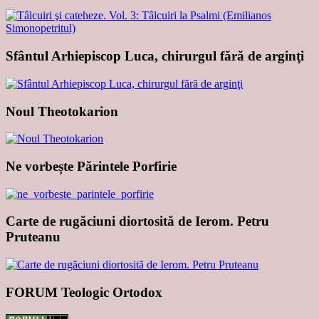
Sfântul Arhiepiscop Luca, chirurgul fără de arginţi
Noul Theotokarion
Ne vorbește Părintele Porfirie
Carte de rugăciuni diortosită de Ierom. Petru
Pruteanu
FORUM Teologic Ortodox