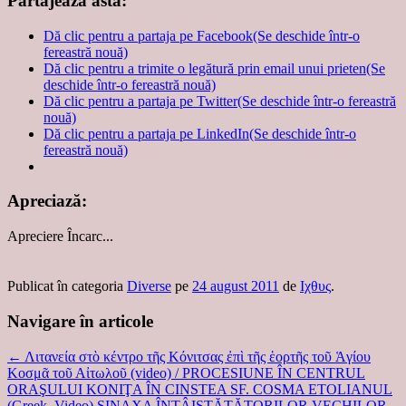
Partajează asta:
Dă clic pentru a partaja pe Facebook(Se deschide într-o
fereastră nouă)
Dă clic pentru a trimite o legătură prin email unui prieten(Se
deschide într-o fereastră nouă)
Dă clic pentru a partaja pe Twitter(Se deschide într-o fereastră
nouă)
Dă clic pentru a partaja pe LinkedIn(Se deschide într-o
fereastră nouă)
Apreciază:
Apreciere
Încarc...
Publicat în categoria
Diverse
pe
24 august 2011
de
Ιχθυς
.
Navigare în articole
←
Λιτανεία στὸ κέντρο τῆς Κόνιτσας ἐπὶ τῆς ἑορτῆς τοῦ Ἁγίου
Κοσμᾶ τοῦ Αἰτωλοῦ (video) / PROCESIUNE ÎN CENTRUL
ORAŞULUI KONIŢA ÎN CINSTEA SF. COSMA ETOLIANUL
(Greek, Video)
SINAXA ÎNTÂISTĂTĂTORILOR VECHILOR