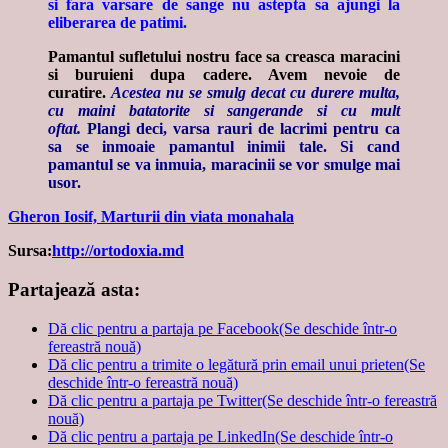
si fara varsare de sange nu astepta sa ajungi la
eliberarea de patimi.
Pamantul sufletului nostru face sa creasca maracini
si buruieni dupa cadere. Avem nevoie de
curatire.
Acestea nu se smulg decat cu durere multa,
cu maini batatorite si sangerande si cu mult
oftat.
Plangi deci, varsa rauri de lacrimi pentru ca
sa se inmoaie pamantul inimii tale. Si cand
pamantul se va inmuia, maracinii se vor smulge mai
usor.
Gheron Iosif, Marturii din viata monahala
Sursa:
http://ortodoxia.md
Partajează asta:
Dă clic pentru a partaja pe Facebook(Se deschide într-o
fereastră nouă)
Dă clic pentru a trimite o legătură prin email unui prieten(Se
deschide într-o fereastră nouă)
Dă clic pentru a partaja pe Twitter(Se deschide într-o fereastră
nouă)
Dă clic pentru a partaja pe LinkedIn(Se deschide într-o