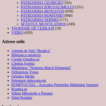
PATRIARHIA GEORGIEI
(105)
PATRIARHIA IERUSALIMULUI
(251)
PATRIARHIA MOSCOVEI
(939)
PATRIARHIA ROMÂNIEI
(960)
PATRIARHIA SERBIEI
(171)
SFÂNTUL MUNTE ATHOS
(249)
TEODOSIE DE CERKASÎ
(10)
VIDEO
(629)
Adrese utile
Agenţia de Ştiri "Basilica"
Biblioteca ortodoxă
Creştin Ortodox.ro
Librăria Sophia
Mănăstirea "Naşterea Maicii Domnului"
Orthotoxos Typos
Ortodox Media
Pelerinaje duhovnicești
PEMPTOUSIA – Asociația Prietenilor Mănăstirii Vatoped
Romfea.gr
Sfânta Mitropolie a Pireului
Sfinţi Români