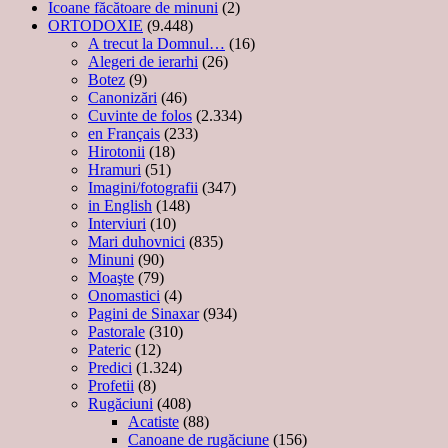
Icoane făcătoare de minuni
(2)
ORTODOXIE
(9.448)
A trecut la Domnul…
(16)
Alegeri de ierarhi
(26)
Botez
(9)
Canonizări
(46)
Cuvinte de folos
(2.334)
en Français
(233)
Hirotonii
(18)
Hramuri
(51)
Imagini/fotografii
(347)
in English
(148)
Interviuri
(10)
Mari duhovnici
(835)
Minuni
(90)
Moaşte
(79)
Onomastici
(4)
Pagini de Sinaxar
(934)
Pastorale
(310)
Pateric
(12)
Predici
(1.324)
Profetii
(8)
Rugăciuni
(408)
Acatiste
(88)
Canoane de rugăciune
(156)