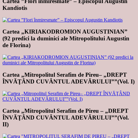
Cartea ”Flori înmiresmate” – Episcopul Augustin
Kandiotis
Cartea „KIRIAKODROMION AUGUSTINIAN”
(92 predici la duminici ale Mitropolitului Augustin
de Florina)
Cartea „Mitropolitul Serafim de Pireu– „DREPT
ÎNVĂŢÂND CUVÂNTUL ADEVĂRULUI””(Vol. I)
Cartea „Mitropolitul Serafim de Pireu – „DREPT
ÎNVĂŢÂND CUVÂNTUL ADEVĂRULUI””(Vol.
II)