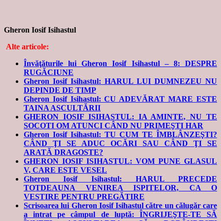
Gheron Iosif Isihastul
Alte articole:
Învăţăturile lui Gheron Iosif Isihastul – 8: DESPRE
RUGĂCIUNE
Gheron Iosif Isihastul: HARUL LUI DUMNEZEU NU
DEPINDE DE TIMP
Gheron Iosif Isihastul: CU ADEVĂRAT MARE ESTE
TAINA ASCULTĂRII
GHERON IOSIF ISIHASTUL: IA AMINTE, NU TE
SOCOTI OM ATUNCI CÂND NU PRIMEŞTI HAR
Gheron Iosif Isihastul: TU CUM TE ÎMBLÂNZEŞTI?
CÂND ŢI SE ADUC OCĂRI SAU CÂND ŢI SE
ARATĂ DRAGOSTE?
GHERON IOSIF ISIHASTUL: VOM PUNE GLASUL
V, CARE ESTE VESEL
Gheron Iosif Isihastul: HARUL PRECEDE
TOTDEAUNA VENIREA ISPITELOR, CA O
VESTIRE PENTRU PREGĂTIRE
Scrisoarea lui Gheron Iosif Isihastul către un călugăr care
a intrat pe câmpul de luptă: ÎNGRIJEŞTE-TE SĂ