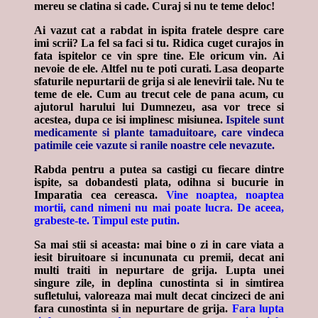
mereu se clatina si cade. Curaj si nu te teme deloc!
Ai vazut cat a rabdat in ispita fratele despre care
imi scrii? La fel sa faci si tu.
Ridica cuget curajos in
fata ispitelor ce vin spre tine. Ele oricum vin. Ai
nevoie de ele.
Altfel nu te poti curati. Lasa deoparte
sfaturile nepurtarii de grija si ale lenevirii tale. Nu te
teme de ele. Cum au trecut cele de pana acum, cu
ajutorul harului lui Dumnezeu, asa vor trece si
acestea, dupa ce isi implinesc misiunea.
Ispitele sunt
medicamente si plante tamaduitoare, care vindeca
patimile ceie vazute si ranile noastre cele nevazute.
Rabda pentru a putea sa castigi cu fiecare dintre
ispite, sa dobandesti plata, odihna si bucurie in
Imparatia cea cereasca.
Vine noaptea, noaptea
mortii, cand nimeni nu mai poate lucra. De aceea,
grabeste-te. Timpul este putin.
Sa mai stii si aceasta: mai bine o zi in care viata a
iesit biruitoare si incununata cu premii, decat ani
multi traiti in nepurtare de grija.
Lupta unei
singure zile, in deplina cunostinta si in simtirea
sufletului, valoreaza mai mult decat cincizeci de ani
fara cunostinta si in nepurtare de grija.
Fara lupta