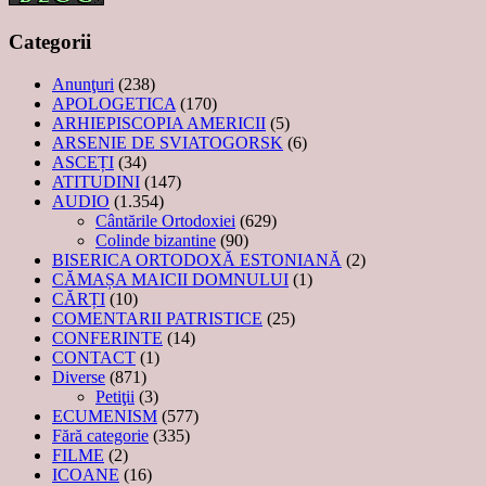
Categorii
Anunţuri
(238)
APOLOGETICA
(170)
ARHIEPISCOPIA AMERICII
(5)
ARSENIE DE SVIATOGORSK
(6)
ASCEȚI
(34)
ATITUDINI
(147)
AUDIO
(1.354)
Cântările Ortodoxiei
(629)
Colinde bizantine
(90)
BISERICA ORTODOXĂ ESTONIANĂ
(2)
CĂMAȘA MAICII DOMNULUI
(1)
CĂRȚI
(10)
COMENTARII PATRISTICE
(25)
CONFERINTE
(14)
CONTACT
(1)
Diverse
(871)
Petiţii
(3)
ECUMENISM
(577)
Fără categorie
(335)
FILME
(2)
ICOANE
(16)