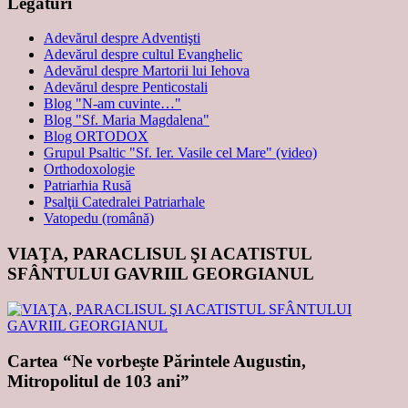
Legături
Adevărul despre Adventişti
Adevărul despre cultul Evanghelic
Adevărul despre Martorii lui Iehova
Adevărul despre Penticostali
Blog "N-am cuvinte…"
Blog "Sf. Maria Magdalena"
Blog ORTODOX
Grupul Psaltic "Sf. Ier. Vasile cel Mare" (video)
Orthodoxologie
Patriarhia Rusă
Psalţii Catedralei Patriarhale
Vatopedu (română)
VIAŢA, PARACLISUL ŞI ACATISTUL
SFÂNTULUI GAVRIIL GEORGIANUL
Cartea “Ne vorbeşte Părintele Augustin,
Mitropolitul de 103 ani”