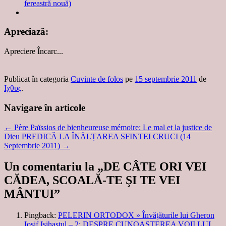
fereastră nouă)
Apreciază:
Apreciere
Încarc...
Publicat în categoria
Cuvinte de folos
pe
15 septembrie 2011
de
Ιχθυς
.
Navigare în articole
←
Père Païssios de bienheureuse mémoire: Le mal et la justice de
Dieu
PREDICĂ LA ÎNĂLȚAREA SFINTEI CRUCI (14
Septembrie 2011)
→
Un comentariu la „
DE CÂTE ORI VEI
CĂDEA, SCOALĂ-TE ŞI TE VEI
MÂNTUI
”
Pingback:
PELERIN ORTODOX » Învăţăturile lui Gheron
Iosif Isihastul – 2: DESPRE CUNOAŞTEREA VOII LUI