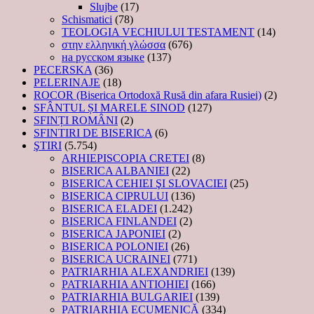
Slujbe
(17)
Schismatici
(78)
TEOLOGIA VECHIULUI TESTAMENT
(14)
στην ελληνική γλώσσα
(676)
на русском языке
(137)
PECERSKA
(36)
PELERINAJE
(18)
ROCOR (Biserica Ortodoxă Rusă din afara Rusiei)
(2)
SFÂNTUL ȘI MARELE SINOD
(127)
SFINȚI ROMÂNI
(2)
SFINTIRI DE BISERICA
(6)
ŞTIRI
(5.754)
ARHIEPISCOPIA CRETEI
(8)
BISERICA ALBANIEI
(22)
BISERICA CEHIEI ŞI SLOVACIEI
(25)
BISERICA CIPRULUI
(136)
BISERICA ELADEI
(1.242)
BISERICA FINLANDEI
(2)
BISERICA JAPONIEI
(2)
BISERICA POLONIEI
(26)
BISERICA UCRAINEI
(771)
PATRIARHIA ALEXANDRIEI
(139)
PATRIARHIA ANTIOHIEI
(166)
PATRIARHIA BULGARIEI
(139)
PATRIARHIA ECUMENICĂ
(334)