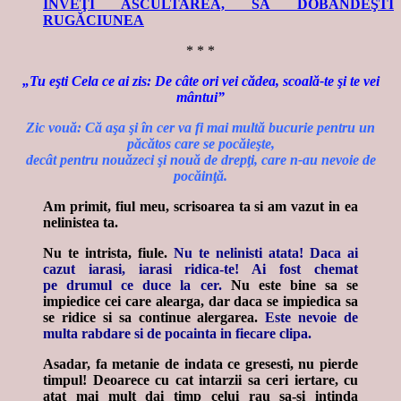
ÎNVEŢI ASCULTAREA, SĂ DOBÂNDEŞTI
RUGĂCIUNEA
* * *
„Tu eşti Cela ce ai zis: De câte ori vei cădea, scoală-te şi te vei
mântui”
Zic vouă: Că aşa şi în cer va fi mai multă bucurie pentru un
păcătos care se pocăieşte,
decât pentru nouăzeci şi nouă de drepţi, care n-au nevoie de
pocăinţă.
Am primit, fiul meu, scrisoarea ta si am vazut in ea
nelinistea ta.
Nu te intrista, fiule.
Nu te nelinisti atata! Daca ai
cazut iarasi, iarasi ridica-te! Ai fost chemat
pe drumul ce duce la cer.
Nu este bine sa se
impiedice cei care alearga, dar daca se impiedica sa
se ridice si sa continue alergarea.
Este nevoie de
multa rabdare si de pocainta in fiecare clipa.
Asadar,
fa metanie de indata ce gresesti, nu pierde
timpul! Deoarece cu cat intarzii sa ceri iertare, cu
atat mai mult dai timp celui rau sa-si intinda