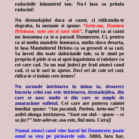
radacinile inlauntrul tau. Nu-l lasa sa prinda
radacini!
Nu deznadajdui daca ai cazut, ci ridicandu-te
degraba, fa metanie si spune:
“Iarta-ma, Doamne
Hristoase, sunt om si sunt slab”
.
Faptul ca ai cazut
nu inseamna ca te-a parasit Dumnezeu. Ci, pentru
ca ai multa mandrie lumeasca, multa slava desarta,
te lasa Mantuitorul Hristos ca sa gresesti si sa cazi.
Sa inveti din toate slabiciunile tale, sa le simti pe
propria-ti piele si sa ai apoi ingaduinta si rabdare cu
cei care cad. Sa nu mai judeci pe frati atunci cand
cad, ci sa le sari in ajutor.
Deci ori de cate ori cazi,
ridica-te si indata cere iertare!
Nu ascunde intristarea in inima ta, deoarece
bucuria celui rau este intristarea, deznadejdea, din
care se nasc multe si din care se umple de
amaraciune sufletul.
Cei care are puterea caintei
imediat spune:
“Am pacatuit, Parinte, iarta-ma!”
Si
astfel alunga intristarea.
“Sunt om slab – spune – ce
sa fac?”
Intr-adevar, asa este, fiul meu. Curaj!
Numai atunci cand vine harul lui Dumnezeu poate
omul sa stea pe picioarele sale.
Altfel, fara har,