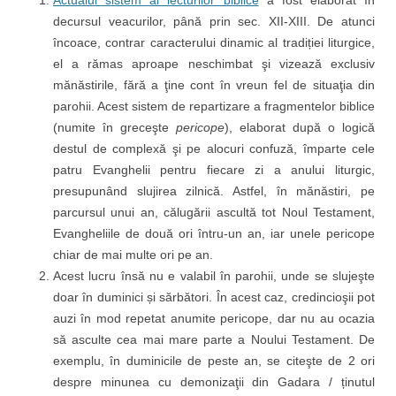
Actualul sistem al lecturilor biblice
a fost elaborat în
decursul veacurilor, până prin sec. XII-XIII. De atunci
încoace, contrar caracterului dinamic al tradiției liturgice,
el a rămas aproape neschimbat şi vizează exclusiv
mănăstirile, fără a ţine cont în vreun fel de situaţia din
parohii. Acest sistem de repartizare a fragmentelor biblice
(numite în greceşte
pericope
), elaborat după o logică
destul de complexă şi pe alocuri confuză, împarte cele
patru Evanghelii pentru fiecare zi a anului liturgic,
presupunând slujirea zilnică. Astfel, în mănăstiri, pe
parcursul unui an, călugării ascultă tot Noul Testament,
Evangheliile de două ori întru-un an, iar unele pericope
chiar de mai multe ori pe an.
Acest lucru însă nu e valabil în parohii, unde se slujeşte
doar în duminici și sărbători. În acest caz, credincioşii pot
auzi în mod repetat anumite pericope, dar nu au ocazia
să asculte cea mai mare parte a Noului Testament. De
exemplu, în duminicile de peste an, se citeşte de 2 ori
despre minunea cu demonizaţii din Gadara / ținutul