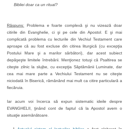
Bibliei doar ca un ritual?
Răspuns:
Problema e foarte complexă şi nu vizează doar
citirile din Evanghelie, ci şi pe cele din Apostol. E şi mai
complicată problema cu lecturile din Vechiul Testament care
aproape că au fost excluse din citirea liturgică (cu excepţia
Postului Mare şi a marilor sărbători), dar acest subiect
depăşeşte limitele întrebării. Menţionez totuşi că Psaltirea se
citeşte zilnic la slujbe, cu excepţia Săptămânii Luminate, dar
cea mai mare parte a Vechiului Testament nu se citeşte
niciodată în Biserică, rămânând mai mult ca citire particulară a
fiecăruia.
Iar acum voi încerca să expun sistematic ideile despre
EVANGHELII, ţinând cont de faptul că la Apostol avem o
situaţie asemănătoare.