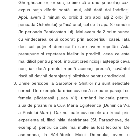
Gherghesenilor; or se știe bine că e unul şi același caz,
expus puţin diferit: odată unul, altă dată doi îndrăciţi.
Apoi, avem 3 minuni cu orbii: 1 orb apoi alţi 2 orbi (în
perioada Octoihului) şi încă unul, cel de la apa Siloamului
(în perioada Penticostarului). Mai avem de 2 ori minunea
cu vindecarea celui coborât prin acoperișul casei. Iată
deci cel puțin 4 duminici în care avem repetări. Asta
presupune și repetarea ideilor la predică, ceea ce este
mai dificil pentru preot, întrucât credincioşii aşteaptă ceva
nou, iar dacă preotul repetă aceeaşi predică, cuvântul
riscă să devină deranjant şi plictisitor pentru credincioși.
Unele pericope la Sărbătorile Sfinților nu sunt selectate
corect. De exemplu la orice cuvioasă se pune pasajul cu
femeia păcătoasă (Luca VII), urmând indicația pentru
ziua de prăznuire a Cuv. Maria Egipteanca (Duminica V-a
a Postului Mare). Dar nu toate cuvioasele au trecut prin
experiența ei, fiind inițial desfrânate (Sf. Parascheva, de
exemplu), pentru că cele mai multe au fost fecioare. De
asemenea, la Sărbătorile Maicii Domnului, avem o