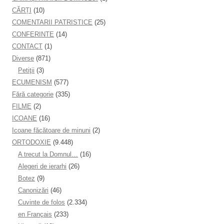
CĂRȚI
(10)
COMENTARII PATRISTICE
(25)
CONFERINTE
(14)
CONTACT
(1)
Diverse
(871)
Petiţii
(3)
ECUMENISM
(577)
Fără categorie
(335)
FILME
(2)
ICOANE
(16)
Icoane făcătoare de minuni
(2)
ORTODOXIE
(9.448)
A trecut la Domnul…
(16)
Alegeri de ierarhi
(26)
Botez
(9)
Canonizări
(46)
Cuvinte de folos
(2.334)
en Français
(233)