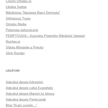
Creştin Ortodox.ro
Librăria Sophia
Mănăstirea "Naşterea Maicii Domnului"
Orthotoxos Typos
Ortodox Media
Pelerinaje duhovnicești
PEMPTOUSIA – Asociația Prietenilor Mănăstirii Vatoped
Romfea.gr
Sfânta Mitropolie a Pireului
Sfinţi Români
LEGĂTURI
Adevărul despre Adventişti
Adevărul despre cultul Evanghelic
Adevărul despre Martorii lui Iehova
Adevărul despre Penticostali
Blog "N-am cuvinte…"