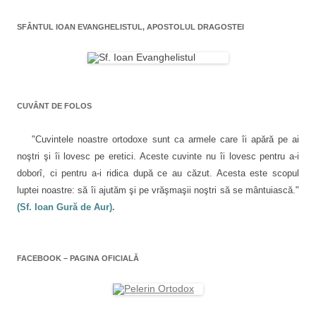
o
t
f
o
f
e
e
f
n
e
n
r
e
r
(
e
r
SFÂNTUL IOAN EVANGHELISTUL, APOSTOLUL DRAGOSTEI
a
e
S
a
e
a
e
s
a
s
d
t
s
r
t
e
r
t
r
s
ă
r
t
ă
c
n
ă
n
h
o
n
i
o
i
u
o
u
d
ă
u
CUVÂNT DE FOLOS
ă
e
)
ă
c
)
î
)
n
o
t
"Cuvintele noastre ortodoxe sunt ca armele care îi apără pe ai
r
l
-
noştri şi îi lovesc pe eretici. Aceste cuvinte nu îi lovesc pentru a-i
o
f
e
doborî, ci pentru a-i ridica după ce au căzut. Acesta este scopul
e
r
luptei noastre: să îi ajutăm şi pe vrăşmaşii noştri să se mântuiască."
e
a
(Sf. Ioan Gură de Aur).
s
t
r
ă
n
o
FACEBOOK – PAGINA OFICIALĂ
u
ă
)