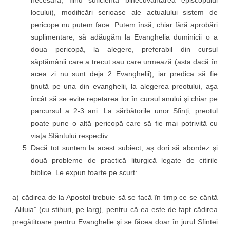
necesară, fiind suficientă binecuvântarea episcopului
locului), modificări serioase ale actualului sistem de
pericope nu putem face. Putem însă, chiar fără aprobări
suplimentare, să adăugăm la Evanghelia duminicii o a
doua pericopă, la alegere, preferabil din cursul
săptămânii care a trecut sau care urmează (asta dacă în
acea zi nu sunt deja 2 Evanghelii), iar predica să fie
ținută pe una din evanghelii, la alegerea preotului, aşa
încât să se evite repetarea lor în cursul anului şi chiar pe
parcursul a 2-3 ani. La sărbătorile unor Sfinți, preotul
poate pune o altă pericopă care să fie mai potrivită cu
viaţa Sfântului respectiv.
Dacă tot suntem la acest subiect, aş dori să abordez şi
două probleme de practică liturgică legate de citirile
biblice. Le expun foarte pe scurt:
a) cădirea de la Apostol trebuie să se facă în timp ce se cântă
„Aliluia” (cu stihuri, pe larg), pentru că ea este de fapt cădirea
pregătitoare pentru Evanghelie şi se făcea doar în jurul Sfintei