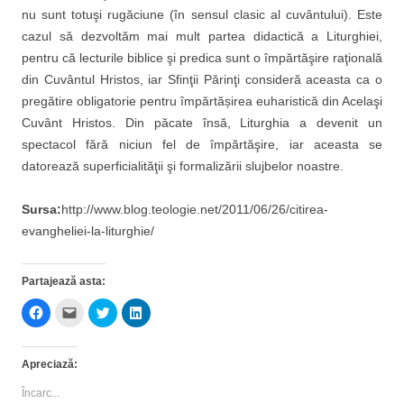
nu sunt totuşi rugăciune (în sensul clasic al cuvântului). Este
cazul să dezvoltăm mai mult partea didactică a Liturghiei,
pentru că lecturile biblice şi predica sunt o împărtăşire raţională
din Cuvântul Hristos, iar Sfinţii Părinţi consideră aceasta ca o
pregătire obligatorie pentru împărtășirea euharistică din Acelaşi
Cuvânt Hristos. Din păcate însă, Liturghia a devenit un
spectacol fără niciun fel de împărtăşire, iar aceasta se
datorează superficialităţii şi formalizării slujbelor noastre.
Sursa:
http://www.blog.teologie.net/2011/06/26/citirea-
evangheliei-la-liturghie/
Partajează asta:
D
D
D
D
ă
ă
ă
ă
c
c
c
c
l
l
l
l
i
i
i
i
Apreciază:
c
c
c
c
p
p
p
p
e
e
e
e
Încarc...
n
n
n
n