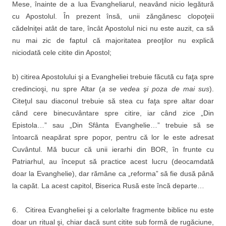
Mese, înainte de a lua Evangheliarul, neavând nicio legătură
cu Apostolul. În prezent însă, unii zăngănesc clopoţeii
cădelniţei atât de tare, încât Apostolul nici nu este auzit, ca să
nu mai zic de faptul că majoritatea preoţilor nu explică
niciodată cele citite din Apostol;
b)
citirea Apostolului şi a Evangheliei trebuie făcută cu faţa spre
credincioşi, nu spre Altar (
a se vedea şi poza de mai sus
).
Citeţul sau diaconul trebuie să stea cu faţa spre altar doar
când cere binecuvântare spre citire, iar când zice „Din
Epistola…” sau „Din Sfânta Evanghelie…” trebuie să se
întoarcă neapărat spre popor, pentru că lor le este adresat
Cuvântul. Mă bucur că unii ierarhi din BOR, în frunte cu
Patriarhul, au început să practice acest lucru (deocamdată
doar la Evanghelie), dar rămâne ca „reforma” să fie dusă până
la capăt. La acest capitol, Biserica Rusă este încă departe…
6. Citirea Evangheliei şi a celorlalte fragmente biblice nu este
doar un ritual şi, chiar dacă sunt citite sub formă de rugăciune,