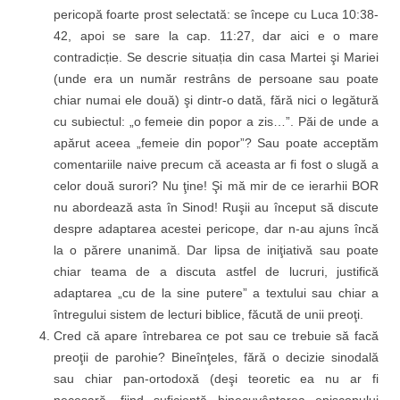
pericopă foarte prost selectată: se începe cu Luca 10:38-
42, apoi se sare la cap. 11:27, dar aici e o mare
contradicție. Se descrie situația din casa Martei şi Mariei
(unde era un număr restrâns de persoane sau poate
chiar numai ele două) şi dintr-o dată, fără nici o legătură
cu subiectul: „o femeie din popor a zis…”. Păi de unde a
apărut aceea „femeie din popor”? Sau poate acceptăm
comentariile naive precum că aceasta ar fi fost o slugă a
celor două surori? Nu ţine! Şi mă mir de ce ierarhii BOR
nu abordează asta în Sinod! Ruşii au început să discute
despre adaptarea acestei pericope, dar n-au ajuns încă
la o părere unanimă. Dar lipsa de iniţiativă sau poate
chiar teama de a discuta astfel de lucruri, justifică
adaptarea „cu de la sine putere” a textului sau chiar a
întregului sistem de lecturi biblice, făcută de unii preoţi.
Cred că apare întrebarea ce pot sau ce trebuie să facă
preoţii de parohie? Bineînţeles, fără o decizie sinodală
sau chiar pan-ortodoxă (deşi teoretic ea nu ar fi