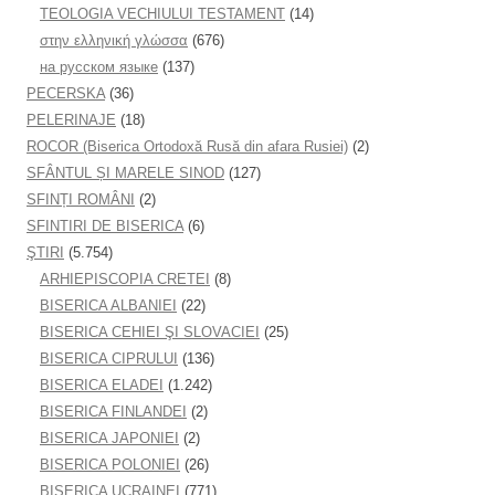
TEOLOGIA VECHIULUI TESTAMENT
(14)
στην ελληνική γλώσσα
(676)
на русском языке
(137)
PECERSKA
(36)
PELERINAJE
(18)
ROCOR (Biserica Ortodoxă Rusă din afara Rusiei)
(2)
SFÂNTUL ȘI MARELE SINOD
(127)
SFINȚI ROMÂNI
(2)
SFINTIRI DE BISERICA
(6)
ŞTIRI
(5.754)
ARHIEPISCOPIA CRETEI
(8)
BISERICA ALBANIEI
(22)
BISERICA CEHIEI ŞI SLOVACIEI
(25)
BISERICA CIPRULUI
(136)
BISERICA ELADEI
(1.242)
BISERICA FINLANDEI
(2)
BISERICA JAPONIEI
(2)
BISERICA POLONIEI
(26)
BISERICA UCRAINEI
(771)