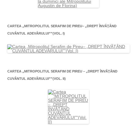
CARTEA „MITROPOLITUL SERAFIM DE PIREU– „DREPT ÎNVĂŢÂND
CUVÂNTUL ADEVĂRULUI””(VOL. I)
CARTEA „MITROPOLITUL SERAFIM DE PIREU – „DREPT ÎNVĂŢÂND
CUVÂNTUL ADEVĂRULUI””(VOL. II)