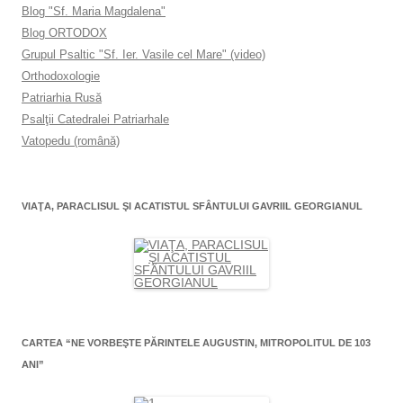
Blog "Sf. Maria Magdalena"
Blog ORTODOX
Grupul Psaltic "Sf. Ier. Vasile cel Mare" (video)
Orthodoxologie
Patriarhia Rusă
Psalţii Catedralei Patriarhale
Vatopedu (română)
VIAŢA, PARACLISUL ŞI ACATISTUL SFÂNTULUI GAVRIIL GEORGIANUL
CARTEA “NE VORBEŞTE PĂRINTELE AUGUSTIN, MITROPOLITUL DE 103
ANI”