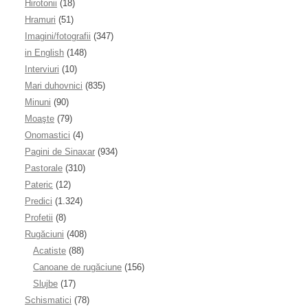
Hirotonii
(18)
Hramuri
(51)
Imagini/fotografii
(347)
in English
(148)
Interviuri
(10)
Mari duhovnici
(835)
Minuni
(90)
Moaşte
(79)
Onomastici
(4)
Pagini de Sinaxar
(934)
Pastorale
(310)
Pateric
(12)
Predici
(1.324)
Profetii
(8)
Rugăciuni
(408)
Acatiste
(88)
Canoane de rugăciune
(156)
Slujbe
(17)
Schismatici
(78)