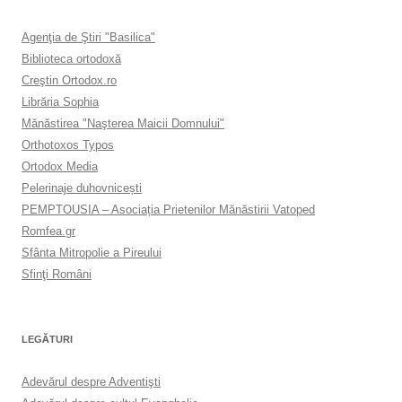
Agenţia de Ştiri "Basilica"
Biblioteca ortodoxă
Creştin Ortodox.ro
Librăria Sophia
Mănăstirea "Naşterea Maicii Domnului"
Orthotoxos Typos
Ortodox Media
Pelerinaje duhovnicești
PEMPTOUSIA – Asociația Prietenilor Mănăstirii Vatoped
Romfea.gr
Sfânta Mitropolie a Pireului
Sfinţi Români
LEGĂTURI
Adevărul despre Adventişti