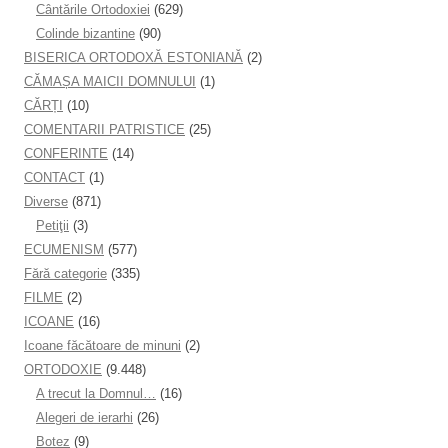
Cântările Ortodoxiei
(629)
Colinde bizantine
(90)
BISERICA ORTODOXĂ ESTONIANĂ
(2)
CĂMAȘA MAICII DOMNULUI
(1)
CĂRȚI
(10)
COMENTARII PATRISTICE
(25)
CONFERINTE
(14)
CONTACT
(1)
Diverse
(871)
Petiţii
(3)
ECUMENISM
(577)
Fără categorie
(335)
FILME
(2)
ICOANE
(16)
Icoane făcătoare de minuni
(2)
ORTODOXIE
(9.448)
A trecut la Domnul…
(16)
Alegeri de ierarhi
(26)
Botez
(9)