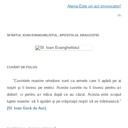
d
n
e
d
e
u
î
e
g
Atena:Este un act provocator!
î
i
n
î
n
p
t
n
a
→
t
r
r
t
r
i
-
r
-
e
o
-
r
o
t
f
o
f
e
e
f
e
e
n
r
e
r
(
e
r
SFÂNTUL IOAN EVANGHELISTUL, APOSTOLUL DRAGOSTEI
î
e
S
a
e
a
e
s
a
s
d
t
s
n
t
e
r
t
r
s
ă
r
a
ă
c
n
ă
n
h
o
n
r
o
i
u
o
u
d
ă
u
CUVÂNT DE FOLOS
ă
e
)
ă
t
)
î
)
n
i
t
"Cuvintele noastre ortodoxe sunt ca armele care îi apără pe ai
r
c
-
noştri şi îi lovesc pe eretici. Aceste cuvinte nu îi lovesc pentru a-i
o
f
o
doborî, ci pentru a-i ridica după ce au căzut. Acesta este scopul
e
r
luptei noastre: să îi ajutăm şi pe vrăşmaşii noştri să se mântuiască."
l
e
a
(Sf. Ioan Gură de Aur).
e
s
t
r
ă
n
o