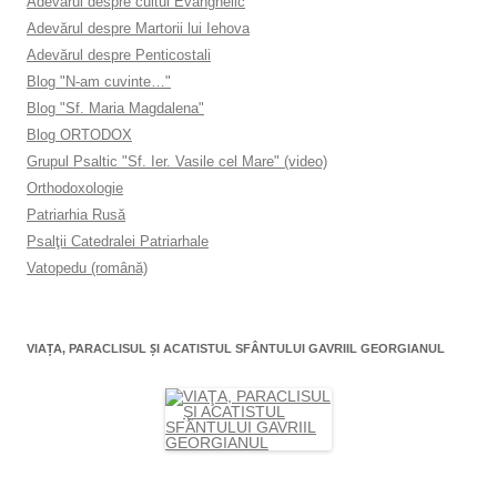
Adevărul despre cultul Evanghelic
Adevărul despre Martorii lui Iehova
Adevărul despre Penticostali
Blog "N-am cuvinte…"
Blog "Sf. Maria Magdalena"
Blog ORTODOX
Grupul Psaltic "Sf. Ier. Vasile cel Mare" (video)
Orthodoxologie
Patriarhia Rusă
Psalţii Catedralei Patriarhale
Vatopedu (română)
VIAŢA, PARACLISUL ŞI ACATISTUL SFÂNTULUI GAVRIIL GEORGIANUL