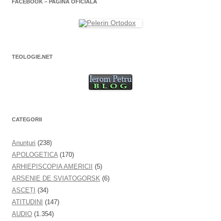
FACEBOOK – PAGINA OFICIALĂ
u
ă
)
TEOLOGIE.NET
CATEGORII
Anunţuri
(238)
APOLOGETICA
(170)
ARHIEPISCOPIA AMERICII
(5)
ARSENIE DE SVIATOGORSK
(6)
ASCEȚI
(34)
ATITUDINI
(147)
AUDIO
(1.354)