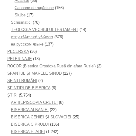
Acatiste
(88)
Canoane de rugăciune
(156)
Slujbe
(17)
Schismatici
(78)
TEOLOGIA VECHIULUI TESTAMENT
(14)
στην ελληνική γλώσσα
(676)
на русском языке
(137)
PECERSKA
(36)
PELERINAJE
(18)
ROCOR (Biserica Ortodoxă Rusă din afara Rusiei)
(2)
SFÂNTUL ȘI MARELE SINOD
(127)
SFINȚI ROMÂNI
(2)
SFINTIRI DE BISERICA
(6)
ŞTIRI
(5.754)
ARHIEPISCOPIA CRETEI
(8)
BISERICA ALBANIEI
(22)
BISERICA CEHIEI ŞI SLOVACIEI
(25)
BISERICA CIPRULUI
(136)
BISERICA ELADEI
(1.242)