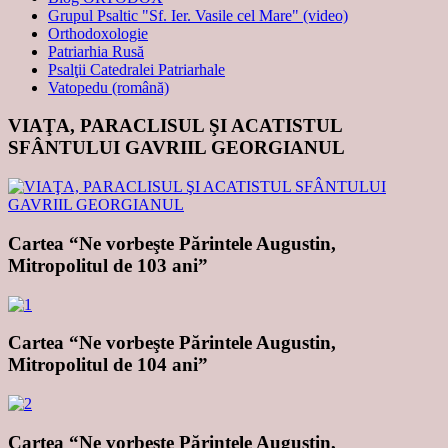
Grupul Psaltic "Sf. Ier. Vasile cel Mare" (video)
Orthodoxologie
Patriarhia Rusă
Psalţii Catedralei Patriarhale
Vatopedu (română)
VIAŢA, PARACLISUL ŞI ACATISTUL
SFÂNTULUI GAVRIIL GEORGIANUL
Cartea “Ne vorbeşte Părintele Augustin,
Mitropolitul de 103 ani”
Cartea “Ne vorbeşte Părintele Augustin,
Mitropolitul de 104 ani”
Cartea “Ne vorbeşte Părintele Augustin,