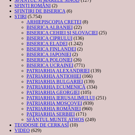
SFÂNTUL ȘI MARELE SINOD
(127)
SFINȚI ROMÂNI
(2)
SFINTIRI DE BISERICA
(6)
ŞTIRI
(5.754)
ARHIEPISCOPIA CRETEI
(8)
BISERICA ALBANIEI
(22)
BISERICA CEHIEI ŞI SLOVACIEI
(25)
BISERICA CIPRULUI
(136)
BISERICA ELADEI
(1.242)
BISERICA FINLANDEI
(2)
BISERICA JAPONIEI
(2)
BISERICA POLONIEI
(26)
BISERICA UCRAINEI
(771)
PATRIARHIA ALEXANDRIEI
(139)
PATRIARHIA ANTIOHIEI
(166)
PATRIARHIA BULGARIEI
(139)
PATRIARHIA ECUMENICĂ
(334)
PATRIARHIA GEORGIEI
(105)
PATRIARHIA IERUSALIMULUI
(251)
PATRIARHIA MOSCOVEI
(939)
PATRIARHIA ROMÂNIEI
(960)
PATRIARHIA SERBIEI
(171)
SFÂNTUL MUNTE ATHOS
(249)
TEODOSIE DE CERKASÎ
(10)
VIDEO
(629)