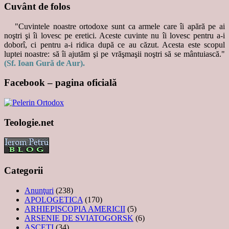
Cuvânt de folos
"Cuvintele noastre ortodoxe sunt ca armele care îi apără pe ai
noştri şi îi lovesc pe eretici. Aceste cuvinte nu îi lovesc pentru a-i
doborî, ci pentru a-i ridica după ce au căzut. Acesta este scopul
luptei noastre: să îi ajutăm şi pe vrăşmaşii noştri să se mântuiască."
(Sf. Ioan Gură de Aur).
Facebook – pagina oficială
Teologie.net
Categorii
Anunţuri
(238)
APOLOGETICA
(170)
ARHIEPISCOPIA AMERICII
(5)
ARSENIE DE SVIATOGORSK
(6)
ASCEȚI
(34)