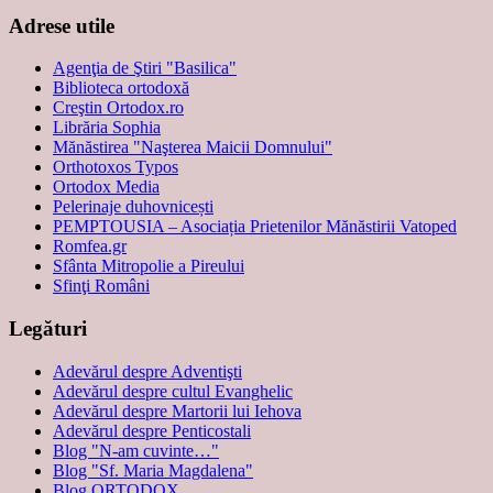
Adrese utile
Agenţia de Ştiri "Basilica"
Biblioteca ortodoxă
Creştin Ortodox.ro
Librăria Sophia
Mănăstirea "Naşterea Maicii Domnului"
Orthotoxos Typos
Ortodox Media
Pelerinaje duhovnicești
PEMPTOUSIA – Asociația Prietenilor Mănăstirii Vatoped
Romfea.gr
Sfânta Mitropolie a Pireului
Sfinţi Români
Legături
Adevărul despre Adventişti
Adevărul despre cultul Evanghelic
Adevărul despre Martorii lui Iehova
Adevărul despre Penticostali
Blog "N-am cuvinte…"
Blog "Sf. Maria Magdalena"
Blog ORTODOX