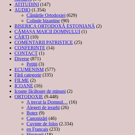
ATITUDINI
(147)
AUDIO
(1.354)
Cântările Ortodoxiei
(629)
Colinde bizantine
(90)
BISERICA ORTODOXĂ ESTONIANĂ
(2)
CĂMAȘA MAICII DOMNULUI
(1)
CĂRȚI
(10)
COMENTARII PATRISTICE
(25)
CONFERINTE
(14)
CONTACT
(1)
Diverse
(871)
Petiţii
(3)
ECUMENISM
(577)
Fără categorie
(335)
FILME
(2)
ICOANE
(16)
Icoane făcătoare de minuni
(2)
ORTODOXIE
(9.448)
A trecut la Domnul…
(16)
Alegeri de ierarhi
(26)
Botez
(9)
Canonizări
(46)
Cuvinte de folos
(2.334)
en Français
(233)
Hirotonii
(18)