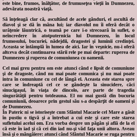
este bine, frumos, înălţător, de frumuseţea vieţii în Dumnezeu,
adevărata noastră viaţă.
Să înţeleagă clar că, ascultând de acele gânduri, el ascultă de
diavol şi se dă în mâna lui; iar diavolul nu îi oferă decât o
urâţenie lăuntrică, o teamă pe care i-o strecoară în suflet, o
neîncredere în atotputernicia lui Dumnezeu, în locul
frumosului, bucuriei, nădejdii, dragostei şi luminii credinţei.
Aceasta se întâmplă în lumea de aici. Iar în veşnicie, nu-i oferă
altceva decât continuarea stării rele pe mai departe: ruperea de
Dumnezeu şi ruperea de comuniunea cu oamenii.
Cel mai greu pentru om este atunci când e lipsit de comuniune
şi de dragoste, când nu mai poate comunica şi nu mai poate
intra în comuniune cu cel de lângă el. Aceasta este starea spre
care se îndreaptă cel ce se gândeşte la sinucidere, căci
sinucigaşul, în viaţa de dincolo, are parte de tragedia
singurătăţii pentru totdeauna. El nu mai gustă din bucuria
comuniunii, deoarece prin gestul său s-a despărţit de oameni şi
de Dumnezeu.
În Pateric ni se istoriseşte cum Sfântul Macarie cel Mare a găsit
în pustiu o tigvă şi a întrebat a cui este şi care este starea
sufletului acelui om. Era vorba despre un păgân şi află de la el
că este în iad şi că cei din iad nu-şi văd faţa unii altora. Aveau
însă şi o mângâiere: atunci când Sfântul Macarie se ruga pentru