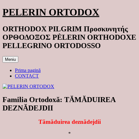
Sari
PELERIN ORTODOX
la
conținut
ORTHODOX PILGRIM Προσκυνητής
ΟΡΘΟΔΟΞΟΣ PÈLERIN ORTHODOXE
PELLEGRINO ORTODOSSO
Meniu
Prima pagină
CONTACT
Familia Ortodoxă: TĂMĂDUIREA
DEZNĂDEJDII
Tămăduirea deznăde
jdii
*