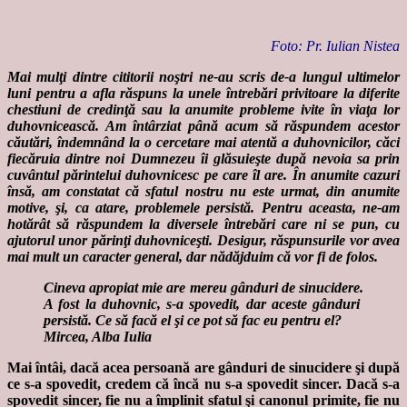
Foto: Pr. Iulian Nistea
Mai mulţi dintre cititorii noştri ne-au scris de-a lungul ultimelor
luni pentru a afla răspuns la unele întrebări privitoare la diferite
chestiuni de credinţă sau la anumite probleme ivite în viaţa lor
duhovnicească. Am întârziat până acum să răspundem acestor
căutări, îndemnând la o cercetare mai atentă a duhovnicilor, căci
fiecăruia dintre noi Dumnezeu îi glăsuieşte după nevoia sa prin
cuvântul părintelui duhovnicesc pe care îl are. În anumite cazuri
însă, am constatat că sfatul nostru nu este urmat, din anumite
motive, şi, ca atare, problemele persistă. Pentru aceasta, ne-am
hotărât să răspundem la diversele întrebări care ni se pun, cu
ajutorul unor părinţi duhovniceşti. Desigur, răspunsurile vor avea
mai mult un caracter general, dar nădăjduim că vor fi de folos.
Cineva apropiat mie are mereu gânduri de sinucidere.
A fost la duhovnic, s-a spovedit, dar aceste gânduri
persistă. Ce să facă el şi ce pot să fac eu pentru el?
Mircea, Alba Iulia
Mai întâi, dacă acea persoană are gânduri de sinucidere şi după
ce s-a spovedit, credem că încă nu s-a spovedit sincer. Dacă s-a
spovedit sincer, fie nu a împlinit sfatul şi canonul primite, fie nu