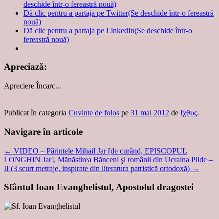
deschide într-o fereastră nouă)
Dă clic pentru a partaja pe Twitter(Se deschide într-o fereastră
nouă)
Dă clic pentru a partaja pe LinkedIn(Se deschide într-o
fereastră nouă)
Apreciază:
Apreciere
Încarc...
Publicat în categoria
Cuvinte de folos
pe
31 mai 2012
de
Ιχθυς
.
Navigare în articole
←
VIDEO – Părintele Mihail Jar [de curând, EPISCOPUL
LONGHIN Jar], Mănăstirea Bănceni şi românii din Ucraina
Pilde –
II (3 scurt metraje, inspirate din literatura patristică ortodoxă)
→
Sfântul Ioan Evanghelistul, Apostolul dragostei