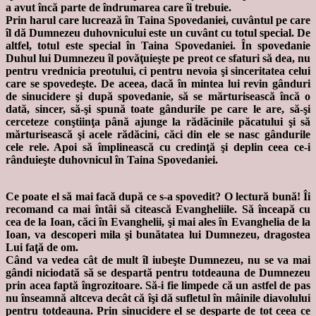
a avut încă parte de îndrumarea care îi trebuie.
Prin harul care lucrează în Taina Spovedaniei, cuvântul pe care
îl dă Dumnezeu duhovnicului este un cuvânt cu totul special. De
altfel, totul este special în Taina Spovedaniei. În spovedanie
Duhul lui Dumnezeu îl povăţuieşte pe preot ce sfaturi să dea, nu
pentru vrednicia preotului, ci pentru nevoia şi sinceritatea celui
care se spovedeşte. De aceea, dacă în mintea lui revin gânduri
de sinucidere şi după spovedanie, să se mărturisească încă o
dată, sincer, să-şi spună toate gândurile pe care le are, să-şi
cerceteze conştiinţa până ajunge la rădăcinile păcatului şi să
mărturisească şi acele rădăcini, căci din ele se nasc gândurile
cele rele. Apoi să împlinească cu credinţă şi deplin ceea ce-i
rânduieşte duhovnicul în Taina Spovedaniei.
Ce poate el să mai facă după ce s-a spovedit? O lectură bună! Îi
recomand ca mai întâi să citească Evangheliile. Să înceapă cu
cea de la Ioan, căci în Evanghelii, şi mai ales în Evanghelia de la
Ioan, va descoperi mila şi bunătatea lui Dumnezeu, dragostea
Lui faţă de om.
Când va vedea cât de mult îl iubeşte Dumnezeu, nu se va mai
gândi niciodată să se despartă pentru totdeauna de Dumnezeu
prin acea faptă îngrozitoare. Să-i fie limpede că un astfel de pas
nu înseamnă altceva decât că îşi dă sufletul în mâinile diavolului
pentru totdeauna. Prin sinucidere el se desparte de tot ceea ce