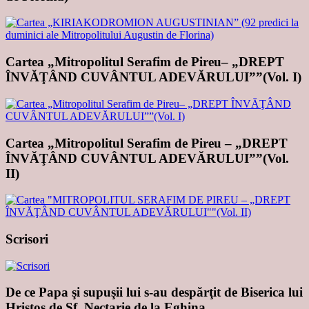
Cartea „Mitropolitul Serafim de Pireu– „DREPT
ÎNVĂŢÂND CUVÂNTUL ADEVĂRULUI””(Vol. I)
Cartea „Mitropolitul Serafim de Pireu – „DREPT
ÎNVĂŢÂND CUVÂNTUL ADEVĂRULUI””(Vol.
II)
Scrisori
De ce Papa şi supuşii lui s-au despărţit de Biserica lui
Hristos de Sf. Nectarie de la Eghina