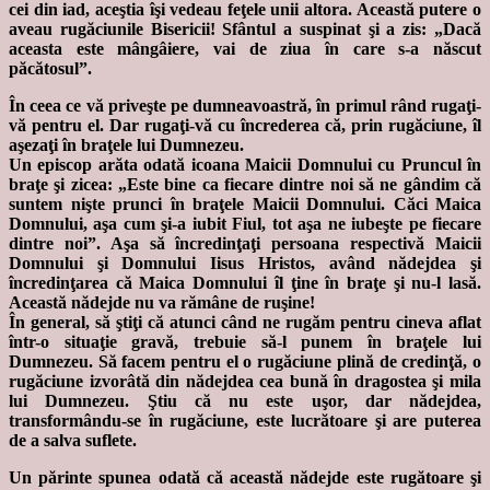
cei din iad, aceştia îşi vedeau feţele unii altora. Această putere o
aveau rugăciunile Bisericii! Sfântul a suspinat şi a zis: „Dacă
aceasta este mângâiere, vai de ziua în care s-a născut
păcătosul”.
În ceea ce vă priveşte pe dumneavoastră, în primul rând rugaţi-
vă pentru el. Dar rugaţi-vă cu încrederea că, prin rugăciune, îl
aşezaţi în braţele lui Dumnezeu.
Un episcop arăta odată icoana Maicii Domnului cu Pruncul în
braţe şi zicea: „Este bine ca fiecare dintre noi să ne gândim că
suntem nişte prunci în braţele Maicii Domnului. Căci Maica
Domnului, aşa cum şi-a iubit Fiul, tot aşa ne iubeşte pe fiecare
dintre noi”. Aşa să încredinţaţi persoana respectivă Maicii
Domnului şi Domnului Iisus Hristos, având nădejdea şi
încredinţarea că Maica Domnului îl ţine în braţe şi nu-l lasă.
Această nădejde nu va rămâne de ruşine!
În general, să ştiţi că atunci când ne rugăm pentru cineva aflat
într-o situaţie gravă, trebuie să-l punem în braţele lui
Dumnezeu. Să facem pentru el o rugăciune plină de credinţă, o
rugăciune izvorâtă din nădejdea cea bună în dragostea şi mila
lui Dumnezeu. Ştiu că nu este uşor, dar nădejdea,
transformându-se în rugăciune, este lucrătoare şi are puterea
de a salva suflete.
Un părinte spunea odată că această nădejde este rugătoare şi