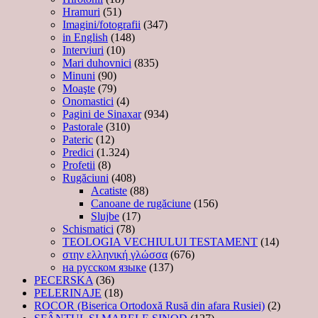
Hramuri
(51)
Imagini/fotografii
(347)
in English
(148)
Interviuri
(10)
Mari duhovnici
(835)
Minuni
(90)
Moaşte
(79)
Onomastici
(4)
Pagini de Sinaxar
(934)
Pastorale
(310)
Pateric
(12)
Predici
(1.324)
Profetii
(8)
Rugăciuni
(408)
Acatiste
(88)
Canoane de rugăciune
(156)
Slujbe
(17)
Schismatici
(78)
TEOLOGIA VECHIULUI TESTAMENT
(14)
στην ελληνική γλώσσα
(676)
на русском языке
(137)
PECERSKA
(36)
PELERINAJE
(18)
ROCOR (Biserica Ortodoxă Rusă din afara Rusiei)
(2)