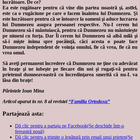
lucrătoare. De ce?
Ea este rugătoare pentru că vine din partea noastră şi, astfel,
este ca o rugăciune pe care o facem înaintea lui Dumnezeu. Şi
este lucrătoare pentru că se întoarce la oameni şi aduce lucrarea
lui Dumnezeu asupra persoanei respective. Nu-I cerem lui
Dumnezeu să-l mântuiască, pentru că Dumnezeu nu mântuieşte
pe nimeni cu forţa. Dar Îi cerem lui Dumnezeu să aibă milă şi
să-i mişte inima spre pocăinţă, căci acesta o poate face
Dumnezeu independent de voinţa omului, fie că vrea, fie că nu
vrea omul.
Să aveţi permanent încredere că Dumnezeu ne ţine cu adevărat
în braţe şi ne iubeşte pe fiecare din noi şi rugaţi-vă pentru
prietenul dumneavoastră cu încredinţarea smerită că nu-L va
lăsa din braţe!
Părintele Ioan Mina
Articol aparut in nr. 8 al revistei
“Familia Ortodoxa”
Partajează asta:
Dă clic pentru a partaja pe Facebook(Se deschide într-o
fereastră nouă)
Dă clic pentru a trimite o legătură prin email unui prieten(Se