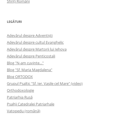
Sfinţi Români
LEGĂTURI
Adevărul despre Adventişti
Adevărul despre cultul Evanghelic
Adevărul despre Martorii lui Iehova
Adevărul despre Penticostali
Blog "N-am cuvinte…"
Blog "Sf. Maria Magdalena"
Blog ORTODOX
Grupul Psaltic "Sf. Ier. Vasile cel Mare" (video)
Orthodoxologie
Patriarhia Rusă
Psalţii Catedralei Patriarhale
Vatopedu (română)