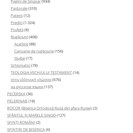
Pagini de Sinaxar
(934)
Pastorale
(310)
Pateric
(12)
Predici
(1.324)
Profetii
(8)
Rugăciuni
(408)
Acatiste
(88)
Canoane de rugăciune
(156)
Slujbe
(17)
Schismatici
(78)
TEOLOGIA VECHIULUI TESTAMENT
(14)
στην ελληνική γλώσσα
(676)
на русском языке
(137)
PECERSKA
(36)
PELERINAJE
(18)
ROCOR (Biserica Ortodoxă Rusă din afara Rusiei)
(2)
SFÂNTUL ȘI MARELE SINOD
(127)
SFINȚI ROMÂNI
(2)
SFINTIRI DE BISERICA
(6)