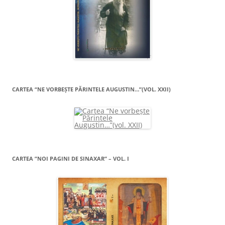
CARTEA “NE VORBEŞTE PĂRINTELE AUGUSTIN…”(VOL. XXII)
CARTEA ”NOI PAGINI DE SINAXAR” – VOL. I