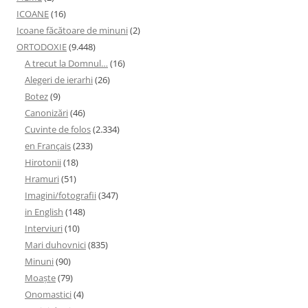
ICOANE
(16)
Icoane făcătoare de minuni
(2)
ORTODOXIE
(9.448)
A trecut la Domnul…
(16)
Alegeri de ierarhi
(26)
Botez
(9)
Canonizări
(46)
Cuvinte de folos
(2.334)
en Français
(233)
Hirotonii
(18)
Hramuri
(51)
Imagini/fotografii
(347)
in English
(148)
Interviuri
(10)
Mari duhovnici
(835)
Minuni
(90)
Moaşte
(79)
Onomastici
(4)