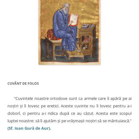
n
a
r
t
i
c
o
l
e
CUVÂNT DE FOLOS
"Cuvintele noastre ortodoxe sunt ca armele care îi apără pe ai
noştri şi îi lovesc pe eretici. Aceste cuvinte nu îi lovesc pentru a-i
doborî, ci pentru a-i ridica după ce au căzut. Acesta este scopul
luptei noastre: să îi ajutăm şi pe vrăşmaşii noştri să se mântuiască."
(Sf. Ioan Gură de Aur).