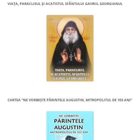
VIAŢA, PARACLISUL ŞI ACATISTUL SFÂNTULUI GAVRIIL GEORGIANUL
CARTEA “NE VORBEŞTE PĂRINTELE AUGUSTIN, MITROPOLITUL DE 103 ANI”