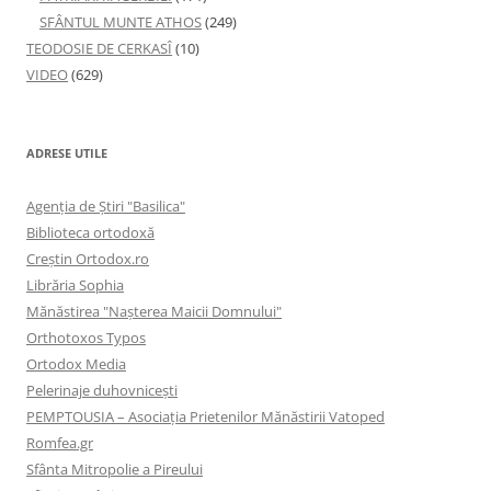
SFÂNTUL MUNTE ATHOS
(249)
TEODOSIE DE CERKASÎ
(10)
VIDEO
(629)
ADRESE UTILE
Agenţia de Ştiri "Basilica"
Biblioteca ortodoxă
Creştin Ortodox.ro
Librăria Sophia
Mănăstirea "Naşterea Maicii Domnului"
Orthotoxos Typos
Ortodox Media
Pelerinaje duhovnicești
PEMPTOUSIA – Asociația Prietenilor Mănăstirii Vatoped
Romfea.gr
Sfânta Mitropolie a Pireului