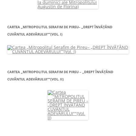
CARTEA „MITROPOLITUL SERAFIM DE PIREU– „DREPT ÎNVĂŢÂND
CUVÂNTUL ADEVĂRULUI””(VOL. I)
CARTEA „MITROPOLITUL SERAFIM DE PIREU – „DREPT ÎNVĂŢÂND
CUVÂNTUL ADEVĂRULUI””(VOL. II)