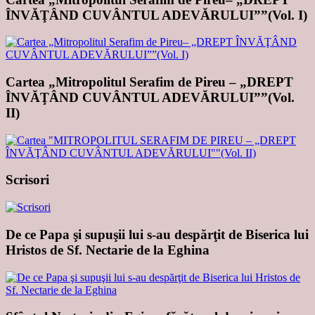
ÎNVĂŢÂND CUVÂNTUL ADEVĂRULUI””(Vol. I)
Cartea „Mitropolitul Serafim de Pireu – „DREPT
ÎNVĂŢÂND CUVÂNTUL ADEVĂRULUI””(Vol.
II)
Scrisori
De ce Papa şi supuşii lui s-au despărţit de Biserica lui
Hristos de Sf. Nectarie de la Eghina