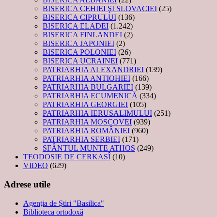
BISERICA CEHIEI ŞI SLOVACIEI
(25)
BISERICA CIPRULUI
(136)
BISERICA ELADEI
(1.242)
BISERICA FINLANDEI
(2)
BISERICA JAPONIEI
(2)
BISERICA POLONIEI
(26)
BISERICA UCRAINEI
(771)
PATRIARHIA ALEXANDRIEI
(139)
PATRIARHIA ANTIOHIEI
(166)
PATRIARHIA BULGARIEI
(139)
PATRIARHIA ECUMENICĂ
(334)
PATRIARHIA GEORGIEI
(105)
PATRIARHIA IERUSALIMULUI
(251)
PATRIARHIA MOSCOVEI
(939)
PATRIARHIA ROMÂNIEI
(960)
PATRIARHIA SERBIEI
(171)
SFÂNTUL MUNTE ATHOS
(249)
TEODOSIE DE CERKASÎ
(10)
VIDEO
(629)
Adrese utile
Agenţia de Ştiri "Basilica"
Biblioteca ortodoxă