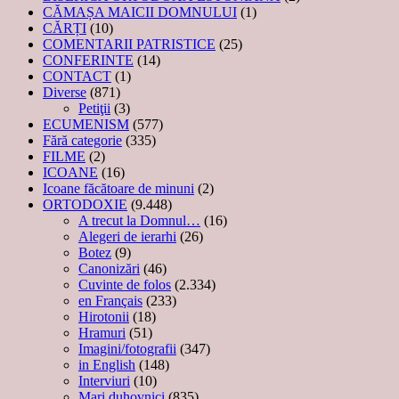
CĂMAȘA MAICII DOMNULUI
(1)
CĂRȚI
(10)
COMENTARII PATRISTICE
(25)
CONFERINTE
(14)
CONTACT
(1)
Diverse
(871)
Petiţii
(3)
ECUMENISM
(577)
Fără categorie
(335)
FILME
(2)
ICOANE
(16)
Icoane făcătoare de minuni
(2)
ORTODOXIE
(9.448)
A trecut la Domnul…
(16)
Alegeri de ierarhi
(26)
Botez
(9)
Canonizări
(46)
Cuvinte de folos
(2.334)
en Français
(233)
Hirotonii
(18)
Hramuri
(51)
Imagini/fotografii
(347)
in English
(148)
Interviuri
(10)
Mari duhovnici
(835)