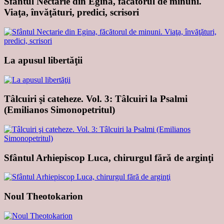
Sfântul Nectarie din Egina, făcătorul de minuni.
Viaţa, învăţături, predici, scrisori
La apusul libertăţii
Tâlcuiri şi cateheze. Vol. 3: Tâlcuiri la Psalmi
(Emilianos Simonopetritul)
Sfântul Arhiepiscop Luca, chirurgul fără de arginţi
Noul Theotokarion