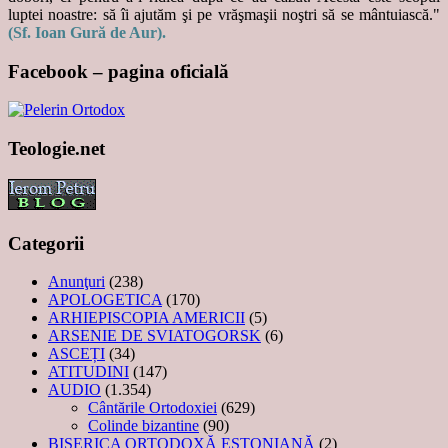
luptei noastre: să îi ajutăm şi pe vrăşmaşii noştri să se mântuiască."
(Sf. Ioan Gură de Aur).
Facebook – pagina oficială
Teologie.net
Categorii
Anunţuri
(238)
APOLOGETICA
(170)
ARHIEPISCOPIA AMERICII
(5)
ARSENIE DE SVIATOGORSK
(6)
ASCEȚI
(34)
ATITUDINI
(147)
AUDIO
(1.354)
Cântările Ortodoxiei
(629)
Colinde bizantine
(90)
BISERICA ORTODOXĂ ESTONIANĂ
(2)