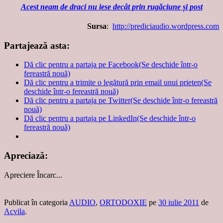
Acest neam de draci nu iese decât prin rugăciune și post
Sursa
:
http://prediciaudio.wordpress.com
Partajează asta:
Dă clic pentru a partaja pe Facebook(Se deschide într-o
fereastră nouă)
Dă clic pentru a trimite o legătură prin email unui prieten(Se
deschide într-o fereastră nouă)
Dă clic pentru a partaja pe Twitter(Se deschide într-o fereastră
nouă)
Dă clic pentru a partaja pe LinkedIn(Se deschide într-o
fereastră nouă)
Apreciază:
Apreciere
Încarc...
Publicat în categoria
AUDIO
,
ORTODOXIE
pe
30 iulie 2011
de
Acvila
.