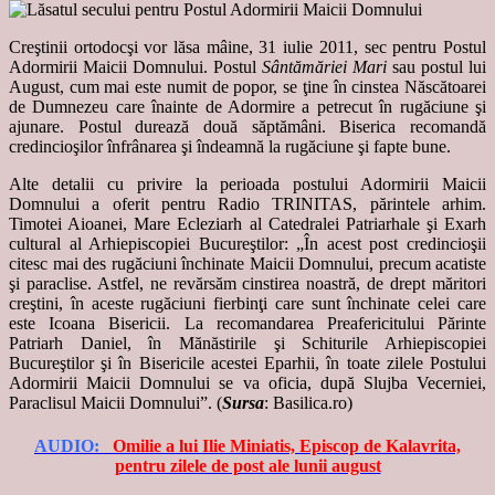
Creştinii ortodocşi vor lăsa mâine, 31 iulie 2011, sec pentru Postul
Adormirii Maicii Domnului. Postul
Sântămăriei Mari
sau postul lui
August, cum mai este numit de popor, se ţine în cinstea Născătoarei
de Dumnezeu care înainte de Adormire a petrecut în rugăciune şi
ajunare. Postul durează două săptămâni. Biserica recomandă
credincioşilor înfrânarea şi îndeamnă la rugăciune şi fapte bune.
Alte detalii cu privire la perioada postului Adormirii Maicii
Domnului a oferit pentru Radio TRINITAS, părintele arhim.
Timotei Aioanei, Mare Ecleziarh al Catedralei Patriarhale şi Exarh
cultural al Arhiepiscopiei Bucureştilor: „În acest post credincioşii
citesc mai des rugăciuni închinate Maicii Domnului, precum acatiste
şi paraclise. Astfel, ne revărsăm cinstirea noastră, de drept măritori
creştini, în aceste rugăciuni fierbinţi care sunt închinate celei care
este Icoana Bisericii. La recomandarea Preafericitului Părinte
Patriarh Daniel, în Mănăstirile şi Schiturile Arhiepiscopiei
Bucureştilor şi în Bisericile acestei Eparhii, în toate zilele Postului
Adormirii Maicii Domnului se va oficia, după Slujba Vecerniei,
Paraclisul Maicii Domnului”. (
Sursa
: Basilica.ro)
AUDIO:
Omilie a lui Ilie Miniatis, Episcop de Kalavrita,
pentru zilele de post ale lunii august