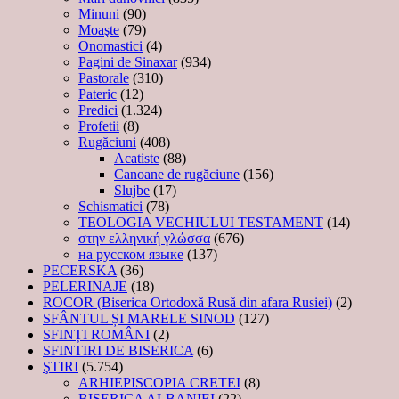
Minuni
(90)
Moaşte
(79)
Onomastici
(4)
Pagini de Sinaxar
(934)
Pastorale
(310)
Pateric
(12)
Predici
(1.324)
Profetii
(8)
Rugăciuni
(408)
Acatiste
(88)
Canoane de rugăciune
(156)
Slujbe
(17)
Schismatici
(78)
TEOLOGIA VECHIULUI TESTAMENT
(14)
στην ελληνική γλώσσα
(676)
на русском языке
(137)
PECERSKA
(36)
PELERINAJE
(18)
ROCOR (Biserica Ortodoxă Rusă din afara Rusiei)
(2)
SFÂNTUL ȘI MARELE SINOD
(127)
SFINȚI ROMÂNI
(2)
SFINTIRI DE BISERICA
(6)
ŞTIRI
(5.754)
ARHIEPISCOPIA CRETEI
(8)
BISERICA ALBANIEI
(22)