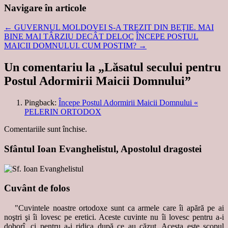
Navigare în articole
←
GUVERNUL MOLDOVEI S-A TREZIT DIN BEŢIE. MAI
BINE MAI TÂRZIU DECÂT DELOC
ÎNCEPE POSTUL
MAICII DOMNULUI. CUM POSTIM?
→
Un comentariu la „
Lăsatul secului pentru
Postul Adormirii Maicii Domnului
”
Pingback:
Începe Postul Adormirii Maicii Domnului «
PELERIN ORTODOX
Comentariile sunt închise.
Sfântul Ioan Evanghelistul, Apostolul dragostei
Cuvânt de folos
"Cuvintele noastre ortodoxe sunt ca armele care îi apără pe ai
noştri şi îi lovesc pe eretici. Aceste cuvinte nu îi lovesc pentru a-i
doborî, ci pentru a-i ridica după ce au căzut. Acesta este scopul