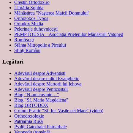
Creştin Ortodox.ro
Librăria Sophia
Mănăstirea "Naşterea Maicii Domnului"
Orthotoxos Typos
Ortodox Media
Pelerinaje duhovnicești
PEMPTOUSIA – Asociația Prietenilor Mănăstirii Vatoped
Romfea.gr
Sfânta Mitropolie a Pireului
Sfinţi Români
Legături
Adevărul despre Adventişti
Adevărul despre cultul Evanghelic
Adevărul despre Martorii lui Iehova
Adevărul despre Penticostali
Blog "N-am cuvinte…"
Blog "Sf. Maria Magdalena"
Blog ORTODOX
Grupul Psaltic "Sf. Ier. Vasile cel Mare" (video)
Orthodoxologie
Patriarhia Rusă
Psalţii Catedralei Patriarhale
Vatopedu (română)