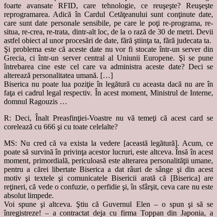
foarte avansate RFID, care tehnologie, ce reuşeşte? Reuşeşte
reprogramarea. Adică în Cardul Cetăţeanului sunt conţinute date,
care sunt date personale sensibile, pe care le poţi re-programa, re-
situa, re-crea, re-trata, dintr-alt loc, de la o rază de 30 de metri. Devii
astfel obiect al unor procesări de date, fără ştiinţa ta, fără judecata ta.
Şi problema este că aceste date nu vor fi stocate într-un server din
Grecia, ci într-un server central al Uniunii Europene. Şi se pune
întrebarea cine este cel care va administra aceste date? Deci se
alterează personalitatea umană. […]
Biserica nu poate lua poziţie în legătură cu aceasta dacă nu are în
faţa ei cadrul legal respectiv. În acest moment, Ministrul de Interne,
domnul Ragouzis …
R: Deci, Înalt Preasfinţiei-Voastre nu vă temeţi că acest card se
corelează cu 666 şi cu toate celelalte?
MS: Nu cred că va exista la vedere [această legătură]. Acum, ce
poate să survină în privinţa acestor lucruri, este altceva. Însă în acest
moment, primordială, periculoasă este alterarea personalităţii umane,
pentru a cărei libertate Biserica a dat râuri de sânge şi din acest
motiv şi textele şi comunicatele Bisericii arată că [Biserica] are
reţineri, că vede o confuzie, o perfidie şi, în sfârşit, ceva care nu este
absolut limpede.
Voi spune şi altceva. Ştiu că Guvernul Elen – o spun şi să se
înregistreze! – a contractat deja cu firma Toppan din Japonia, a