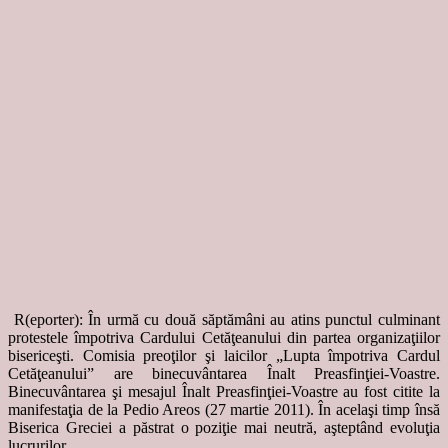
R(eporter): În urmă cu două săptămâni au atins punctul culminant
protestele împotriva Cardului Cetăţeanului din partea organizaţiilor
bisericeşti. Comisia preoţilor şi laicilor „Lupta împotriva Cardul
Cetăţeanului” are binecuvântarea Înalt Preasfinţiei-Voastre.
Binecuvântarea şi mesajul Înalt Preasfinţiei-Voastre au fost citite la
manifestaţia de la Pedio Areos (27 martie 2011). În acelaşi timp însă
Biserica Greciei a păstrat o poziţie mai neutră, aşteptând evoluţia
lucrurilor.