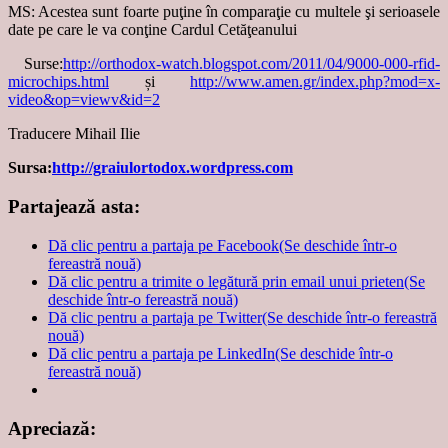
MS: Acestea sunt foarte puţine în comparaţie cu multele şi serioasele
date pe care le va conţine Cardul Cetăţeanului
Surse:
http://orthodox-watch.blogspot.com/2011/04/9000-000-rfid-
microchips.html
și
http://www.amen.gr/index.php?mod=x-
video&op=viewv&id=2
Traducere Mihail Ilie
Sursa:
http://graiulortodox.wordpress.com
Partajează asta:
Dă clic pentru a partaja pe Facebook(Se deschide într-o
fereastră nouă)
Dă clic pentru a trimite o legătură prin email unui prieten(Se
deschide într-o fereastră nouă)
Dă clic pentru a partaja pe Twitter(Se deschide într-o fereastră
nouă)
Dă clic pentru a partaja pe LinkedIn(Se deschide într-o
fereastră nouă)
Apreciază: