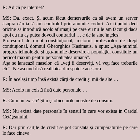
R: Adică pe internet?
MS: Da, exact. Şi acum făcut demersurile ca să avem un server
asupra căruia să am controlul prin anumite coduri. Ar fi putut deci
oricine să introducă acolo afirmaţii pe care eu nu le-am făcut şi dacă
apoi eu nu aş putea dovedi contrariul … e de la sine înţeles!
Profesorul de drept constituţional, rectorul profesorilor de drept
contituţional, domnul Gheorghios Kasimatis, a spus: „Aşa-numitul
progres tehnologic şi aşa-numite deservire a populaţiei constituie un
pericol maxim pentru personalitatea umană”.
Aşa se lansează maselor, că „veţi fi deserviţi, vă veţi face treburile
etc”. Ne ascund însă realitatea din spatele acestora.
R: În acelaşi timp însă există cărţi de credit şi mii de alte …
MS: Acolo nu există însă date personale …
R: Cum nu există? Ştiu şi obiceiurile noastre de consum.
MS: Nu există date personale în sensul în care vor exista în Cardul
Cetăţeanului.
R: Dar prin cărţile de credit se pot constata şi cumpărăturile pe care
le face cineva.