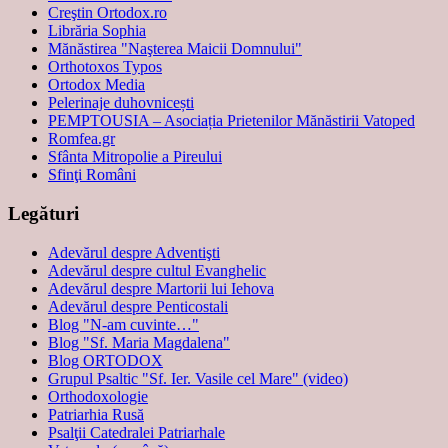
Creştin Ortodox.ro
Librăria Sophia
Mănăstirea "Naşterea Maicii Domnului"
Orthotoxos Typos
Ortodox Media
Pelerinaje duhovnicești
PEMPTOUSIA – Asociația Prietenilor Mănăstirii Vatoped
Romfea.gr
Sfânta Mitropolie a Pireului
Sfinţi Români
Legături
Adevărul despre Adventişti
Adevărul despre cultul Evanghelic
Adevărul despre Martorii lui Iehova
Adevărul despre Penticostali
Blog "N-am cuvinte…"
Blog "Sf. Maria Magdalena"
Blog ORTODOX
Grupul Psaltic "Sf. Ier. Vasile cel Mare" (video)
Orthodoxologie
Patriarhia Rusă
Psalţii Catedralei Patriarhale