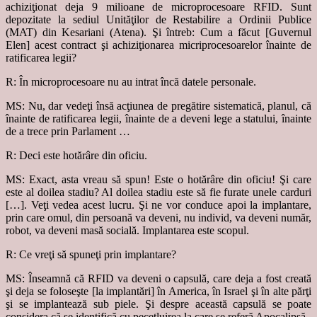
achiziţionat deja 9 milioane de microprocesoare RFID. Sunt
depozitate la sediul Unităţilor de Restabilire a Ordinii Publice
(MAT) din Kesariani (Atena). Şi întreb: Cum a făcut [Guvernul
Elen] acest contract şi achiziţionarea micriprocesoarelor înainte de
ratificarea legii?
R: În microprocesoare nu au intrat încă datele personale.
MS: Nu, dar vedeţi însă acţiunea de pregătire sistematică, planul, că
înainte de ratificarea legii, înainte de a deveni lege a statului, înainte
de a trece prin Parlament …
R: Deci este hotărâre din oficiu.
MS: Exact, asta vreau să spun! Este o hotărâre din oficiu! Şi care
este al doilea stadiu? Al doilea stadiu este să fie furate unele carduri
[…]. Veţi vedea acest lucru. Şi ne vor conduce apoi la implantare,
prin care omul, din persoană va deveni, nu individ, va deveni număr,
robot, va deveni masă socială. Implantarea este scopul.
R: Ce vreţi să spuneţi prin implantare?
MS: Înseamnă că RFID va deveni o capsulă, care deja a fost creată
şi deja se foloseşte [la implantări] în America, în Israel şi în alte părţi
şi se implantează sub piele. Şi despre această capsulă se poate
considera că se identifică cu pecetluirea la care se referă Apocalipsă.