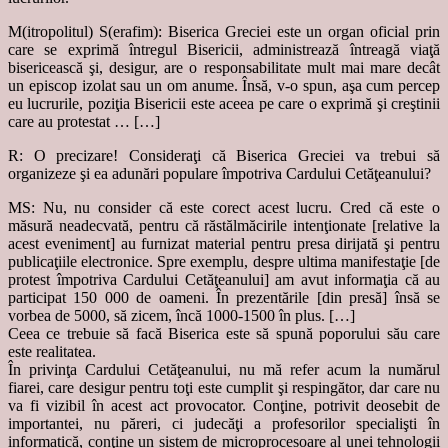
M(itropolitul) S(erafim): Biserica Greciei este un organ oficial prin
care se exprimă întregul Bisericii, administrează întreagă viaţă
bisericească şi, desigur, are o responsabilitate mult mai mare decât
un episcop izolat sau un om anume. Însă, v-o spun, aşa cum percep
eu lucrurile, poziţia Bisericii este aceea pe care o exprimă şi creştinii
care au protestat … […]
R: O precizare! Consideraţi că Biserica Greciei va trebui să
organizeze şi ea adunări populare împotriva Cardului Cetăţeanului?
MS: Nu, nu consider că este corect acest lucru. Cred că este o
măsură neadecvată, pentru că răstălmăcirile intenţionate [relative la
acest eveniment] au furnizat material pentru presa dirijată şi pentru
publicaţiile electronice. Spre exemplu, despre ultima manifestaţie [de
protest împotriva Cardului Cetăţeanului] am avut informaţia că au
participat 150 000 de oameni. În prezentările [din presă] însă se
vorbea de 5000, să zicem, încă 1000-1500 în plus. […]
Ceea ce trebuie să facă Biserica este să spună poporului său care
este realitatea.
În privinţa Cardului Cetăţeanului, nu mă refer acum la numărul
fiarei, care desigur pentru toţi este cumplit şi respingător, dar care nu
va fi vizibil în acest act provocator. Conţine, potrivit deosebit de
importantei, nu păreri, ci judecăţi a profesorilor specialişti în
informatică, conţine un sistem de microprocesoare al unei tehnologii