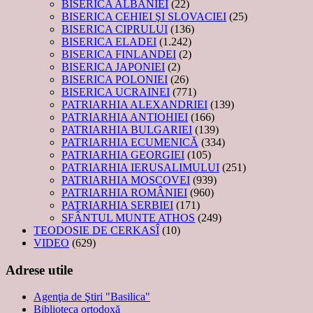
BISERICA ALBANIEI
(22)
BISERICA CEHIEI ŞI SLOVACIEI
(25)
BISERICA CIPRULUI
(136)
BISERICA ELADEI
(1.242)
BISERICA FINLANDEI
(2)
BISERICA JAPONIEI
(2)
BISERICA POLONIEI
(26)
BISERICA UCRAINEI
(771)
PATRIARHIA ALEXANDRIEI
(139)
PATRIARHIA ANTIOHIEI
(166)
PATRIARHIA BULGARIEI
(139)
PATRIARHIA ECUMENICĂ
(334)
PATRIARHIA GEORGIEI
(105)
PATRIARHIA IERUSALIMULUI
(251)
PATRIARHIA MOSCOVEI
(939)
PATRIARHIA ROMÂNIEI
(960)
PATRIARHIA SERBIEI
(171)
SFÂNTUL MUNTE ATHOS
(249)
TEODOSIE DE CERKASÎ
(10)
VIDEO
(629)
Adrese utile
Agenţia de Ştiri "Basilica"
Biblioteca ortodoxă