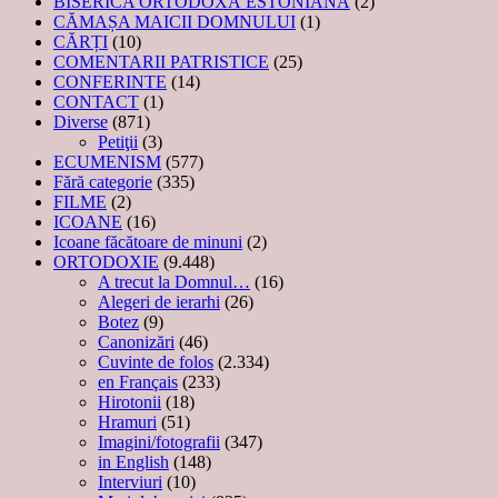
BISERICA ORTODOXĂ ESTONIANĂ
(2)
CĂMAȘA MAICII DOMNULUI
(1)
CĂRȚI
(10)
COMENTARII PATRISTICE
(25)
CONFERINTE
(14)
CONTACT
(1)
Diverse
(871)
Petiţii
(3)
ECUMENISM
(577)
Fără categorie
(335)
FILME
(2)
ICOANE
(16)
Icoane făcătoare de minuni
(2)
ORTODOXIE
(9.448)
A trecut la Domnul…
(16)
Alegeri de ierarhi
(26)
Botez
(9)
Canonizări
(46)
Cuvinte de folos
(2.334)
en Français
(233)
Hirotonii
(18)
Hramuri
(51)
Imagini/fotografii
(347)
in English
(148)
Interviuri
(10)