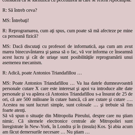
R: Să întreb ceva?
MS: Întrebaţi!
R: Reprogramarea, cum aţi spus, cum poate să mă afecteze pe mine
ca persoană fizică?
MS: Dacă discutaţi cu profesori de informatică, aşa cum am avut
marea binecuvântarea şi şansa să o fac, vă vor informa ce înseamnă
acest lucru şi cât de uriaşe sunt posibilităţile reprogramării unui
asemenea mecanism.
R: Adică, poate Antonios Triandafillou …
MS: Poate Antonios Triandafillou … Va lua datele dumneavoastră
personale cutare X care este interesat şi apoi va introduce alte date
personale şi va apărea că Antonios Triandafillou s-a însurat de 25 de
ori, că are 500 milioane în cutare bancă, că are cutare şi cutare ….
Acestea nu sunt lucruri simple, sunt colosale … şi trebuie să fim
foarte atenţi.
Să vă spun o situaţie din Mitropolia Pireului, despre care nu ştiam
nimic. Că sitemele electronice centrale ale Mitropoliei sunt
înregistrate în New-York, în Londra şi în (insula) Kos. Şi abia acum
am făcut demersurile necesare … Nu ştiam …