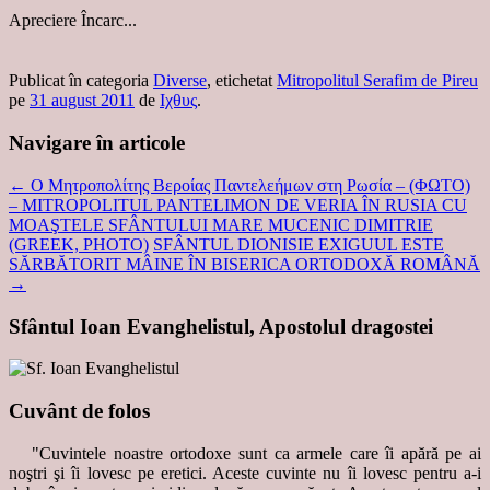
Apreciere
Încarc...
Publicat în categoria
Diverse
, etichetat
Mitropolitul Serafim de Pireu
pe
31 august 2011
de
Ιχθυς
.
Navigare în articole
←
Ο Μητροπολίτης Βεροίας Παντελεήμων στη Ρωσία – (ΦΩΤΟ)
– MITROPOLITUL PANTELIMON DE VERIA ÎN RUSIA CU
MOAŞTELE SFÂNTULUI MARE MUCENIC DIMITRIE
(GREEK, PHOTO)
SFÂNTUL DIONISIE EXIGUUL ESTE
SĂRBĂTORIT MÂINE ÎN BISERICA ORTODOXĂ ROMÂNĂ
→
Sfântul Ioan Evanghelistul, Apostolul dragostei
Cuvânt de folos
"Cuvintele noastre ortodoxe sunt ca armele care îi apără pe ai
noştri şi îi lovesc pe eretici. Aceste cuvinte nu îi lovesc pentru a-i