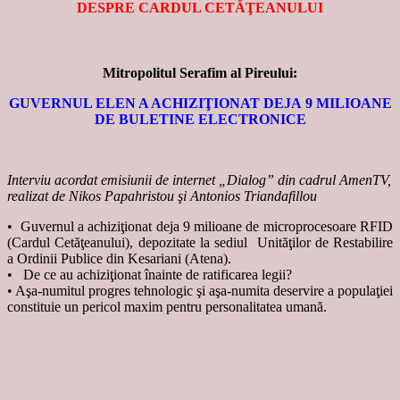
DESPRE CARDUL CETĂŢEANULUI
Mitropolitul Serafim al Pireului:
GUVERNUL ELEN A ACHIZIŢIONAT DEJA 9 MILIOANE
DE BULETINE ELECTRONICE
Interviu acordat emisiunii de internet „Dialog” din cadrul AmenTV,
realizat de Nikos Papahristou şi Antonios Triandafillou
• Guvernul a achiziţionat deja 9 milioane de microprocesoare RFID
(Cardul Cetăţeanului), depozitate la sediul Unităţilor de Restabilire
a Ordinii Publice din Kesariani (Atena).
• De ce au achiziţionat înainte de ratificarea legii?
• Aşa-numitul progres tehnologic şi aşa-numita deservire a populaţiei
constituie un pericol maxim pentru personalitatea umană.