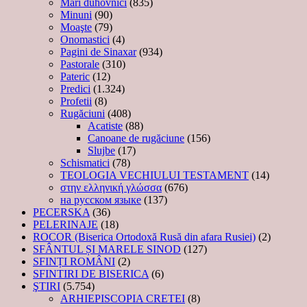
Mari duhovnici
(835)
Minuni
(90)
Moaşte
(79)
Onomastici
(4)
Pagini de Sinaxar
(934)
Pastorale
(310)
Pateric
(12)
Predici
(1.324)
Profetii
(8)
Rugăciuni
(408)
Acatiste
(88)
Canoane de rugăciune
(156)
Slujbe
(17)
Schismatici
(78)
TEOLOGIA VECHIULUI TESTAMENT
(14)
στην ελληνική γλώσσα
(676)
на русском языке
(137)
PECERSKA
(36)
PELERINAJE
(18)
ROCOR (Biserica Ortodoxă Rusă din afara Rusiei)
(2)
SFÂNTUL ȘI MARELE SINOD
(127)
SFINȚI ROMÂNI
(2)
SFINTIRI DE BISERICA
(6)
ŞTIRI
(5.754)
ARHIEPISCOPIA CRETEI
(8)