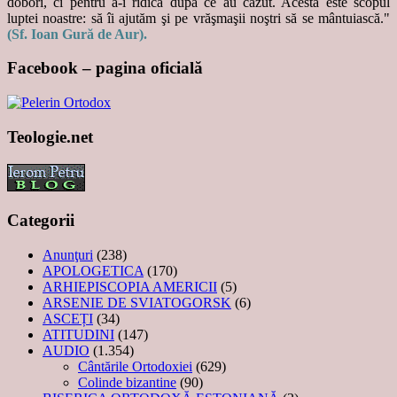
doborî, ci pentru a-i ridica după ce au căzut. Acesta este scopul
luptei noastre: să îi ajutăm şi pe vrăşmaşii noştri să se mântuiască."
(Sf. Ioan Gură de Aur).
Facebook – pagina oficială
Teologie.net
Categorii
Anunţuri
(238)
APOLOGETICA
(170)
ARHIEPISCOPIA AMERICII
(5)
ARSENIE DE SVIATOGORSK
(6)
ASCEȚI
(34)
ATITUDINI
(147)
AUDIO
(1.354)
Cântările Ortodoxiei
(629)
Colinde bizantine
(90)