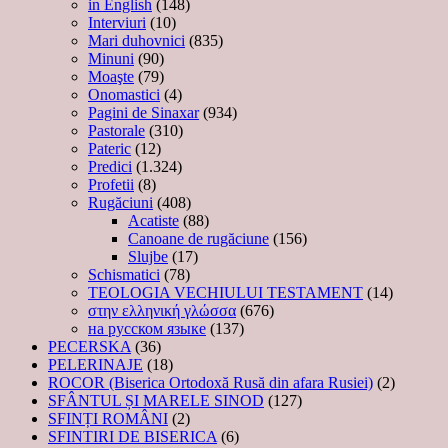
in English
(148)
Interviuri
(10)
Mari duhovnici
(835)
Minuni
(90)
Moaşte
(79)
Onomastici
(4)
Pagini de Sinaxar
(934)
Pastorale
(310)
Pateric
(12)
Predici
(1.324)
Profetii
(8)
Rugăciuni
(408)
Acatiste
(88)
Canoane de rugăciune
(156)
Slujbe
(17)
Schismatici
(78)
TEOLOGIA VECHIULUI TESTAMENT
(14)
στην ελληνική γλώσσα
(676)
на русском языке
(137)
PECERSKA
(36)
PELERINAJE
(18)
ROCOR (Biserica Ortodoxă Rusă din afara Rusiei)
(2)
SFÂNTUL ȘI MARELE SINOD
(127)
SFINȚI ROMÂNI
(2)
SFINTIRI DE BISERICA
(6)