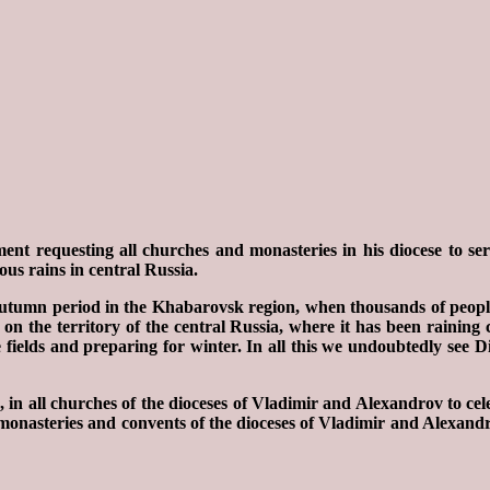
ent requesting all churches and monasteries in his diocese to ser
ous rains in central Russia.
tumn period in the Khabarovsk region, when thousands of people fo
es on the territory of the central Russia, where it has been rainin
e fields and preparing for winter. In all this we undoubtedly see 
, in all churches of the dioceses of Vladimir and Alexandrov to cel
l monasteries and convents of the dioceses of Vladimir and Alexand