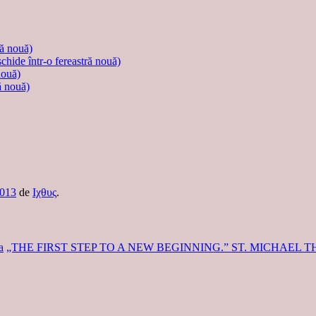
ră nouă)
schide într-o fereastră nouă)
nouă)
ă nouă)
2013
de
Ιχθυς
.
a
„THE FIRST STEP TO A NEW BEGINNING.” ST. MICHAEL