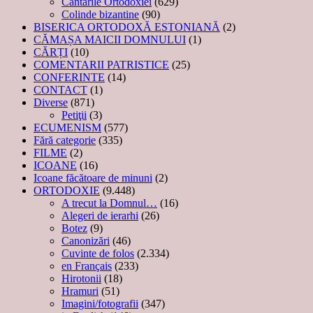
Cântările Ortodoxiei
(629)
Colinde bizantine
(90)
BISERICA ORTODOXĂ ESTONIANĂ
(2)
CĂMAȘA MAICII DOMNULUI
(1)
CĂRȚI
(10)
COMENTARII PATRISTICE
(25)
CONFERINTE
(14)
CONTACT
(1)
Diverse
(871)
Petiţii
(3)
ECUMENISM
(577)
Fără categorie
(335)
FILME
(2)
ICOANE
(16)
Icoane făcătoare de minuni
(2)
ORTODOXIE
(9.448)
A trecut la Domnul…
(16)
Alegeri de ierarhi
(26)
Botez
(9)
Canonizări
(46)
Cuvinte de folos
(2.334)
en Français
(233)
Hirotonii
(18)
Hramuri
(51)
Imagini/fotografii
(347)