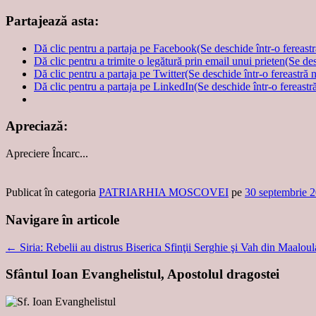
Partajează asta:
Dă clic pentru a partaja pe Facebook(Se deschide într-o fereast
Dă clic pentru a trimite o legătură prin email unui prieten(Se de
Dă clic pentru a partaja pe Twitter(Se deschide într-o fereastră 
Dă clic pentru a partaja pe LinkedIn(Se deschide într-o fereastr
Apreciază:
Apreciere
Încarc...
Publicat în categoria
PATRIARHIA MOSCOVEI
pe
30 septembrie 
Navigare în articole
←
Siria: Rebelii au distrus Biserica Sfinţii Serghie şi Vah din Maaloul
Sfântul Ioan Evanghelistul, Apostolul dragostei