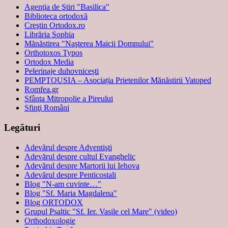
Agenţia de Ştiri "Basilica"
Biblioteca ortodoxă
Creştin Ortodox.ro
Librăria Sophia
Mănăstirea "Naşterea Maicii Domnului"
Orthotoxos Typos
Ortodox Media
Pelerinaje duhovnicești
PEMPTOUSIA – Asociația Prietenilor Mănăstirii Vatoped
Romfea.gr
Sfânta Mitropolie a Pireului
Sfinţi Români
Legături
Adevărul despre Adventişti
Adevărul despre cultul Evanghelic
Adevărul despre Martorii lui Iehova
Adevărul despre Penticostali
Blog "N-am cuvinte…"
Blog "Sf. Maria Magdalena"
Blog ORTODOX
Grupul Psaltic "Sf. Ier. Vasile cel Mare" (video)
Orthodoxologie