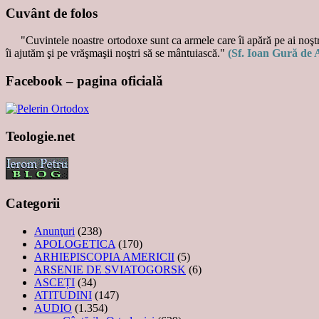
Cuvânt de folos
"Cuvintele noastre ortodoxe sunt ca armele care îi apără pe ai noştri
îi ajutăm şi pe vrăşmaşii noştri să se mântuiască."
(Sf. Ioan Gură de 
Facebook – pagina oficială
Teologie.net
Categorii
Anunţuri
(238)
APOLOGETICA
(170)
ARHIEPISCOPIA AMERICII
(5)
ARSENIE DE SVIATOGORSK
(6)
ASCEȚI
(34)
ATITUDINI
(147)
AUDIO
(1.354)