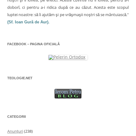
u
d
ă
u
ă
e
)
ă
t
doborî, ci pentru a-i ridica după ce au căzut. Acesta este scopul
)
î
)
n
luptei noastre: să îi ajutăm şi pe vrăşmaşii noştri să se mântuiască."
i
t
r
(Sf. Ioan Gură de Aur).
c
-
o
f
o
e
r
l
e
FACEBOOK – PAGINA OFICIALĂ
a
e
s
t
r
ă
n
o
u
ă
)
TEOLOGIE.NET
CATEGORII
Anunţuri
(238)