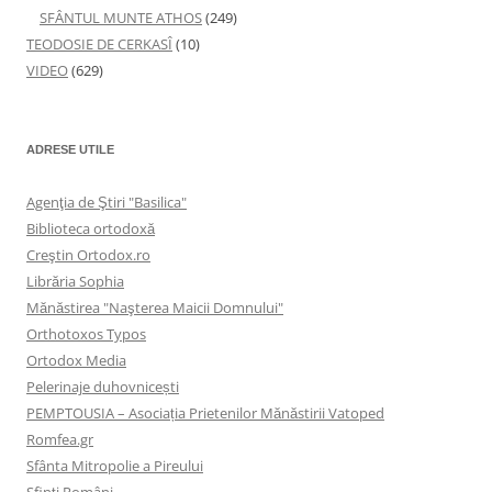
SFÂNTUL MUNTE ATHOS
(249)
TEODOSIE DE CERKASÎ
(10)
VIDEO
(629)
ADRESE UTILE
Agenţia de Ştiri "Basilica"
Biblioteca ortodoxă
Creştin Ortodox.ro
Librăria Sophia
Mănăstirea "Naşterea Maicii Domnului"
Orthotoxos Typos
Ortodox Media
Pelerinaje duhovnicești
PEMPTOUSIA – Asociația Prietenilor Mănăstirii Vatoped
Romfea.gr
Sfânta Mitropolie a Pireului
Sfinţi Români