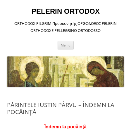
Sari
la
conținut
PELERIN ORTODOX
ORTHODOX PILGRIM Προσκυνητής ΟΡΘΟΔΟΞΟΣ PÈLERIN
ORTHODOXE PELLEGRINO ORTODOSSO
Meniu
PĂRINTELE IUSTIN PÂRVU – ÎNDEMN LA
POCĂINŢĂ
Îndemn la pocăinţă