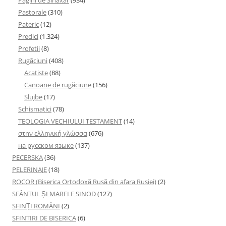
Pastorale
(310)
Pateric
(12)
Predici
(1.324)
Profetii
(8)
Rugăciuni
(408)
Acatiste
(88)
Canoane de rugăciune
(156)
Slujbe
(17)
Schismatici
(78)
TEOLOGIA VECHIULUI TESTAMENT
(14)
στην ελληνική γλώσσα
(676)
на русском языке
(137)
PECERSKA
(36)
PELERINAJE
(18)
ROCOR (Biserica Ortodoxă Rusă din afara Rusiei)
(2)
SFÂNTUL ȘI MARELE SINOD
(127)
SFINȚI ROMÂNI
(2)
SFINTIRI DE BISERICA
(6)