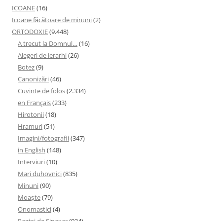
ICOANE
(16)
Icoane făcătoare de minuni
(2)
ORTODOXIE
(9.448)
A trecut la Domnul…
(16)
Alegeri de ierarhi
(26)
Botez
(9)
Canonizări
(46)
Cuvinte de folos
(2.334)
en Français
(233)
Hirotonii
(18)
Hramuri
(51)
Imagini/fotografii
(347)
in English
(148)
Interviuri
(10)
Mari duhovnici
(835)
Minuni
(90)
Moaşte
(79)
Onomastici
(4)
Pagini de Sinaxar
(934)