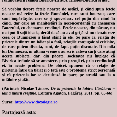
recunoaşterii relaţiei Biserică-Hristos, Hristos-Biserică şi atât.
Să vorbim despre fetele noastre de astăzi, şi când spun fetele
noastre mă refer la fetele României, care sunt botezate, care
sunt împărtăşite, care se şi spovedesc, cel puţin din când în
când, dar care au manifestări în neconcordanţă cu chemarea
Botezului, cu chemarea credinţei. Fetele noastre, din păcate, nu
mai pot fi soţii ideale, decât dacă au avut grijă să nu denatureze
ceea ce Dumnezeu a lăsat sfânt în ele. Se pare că relaţia de
prietenie dintre un băiat şi o fată, relaţiile conjugale şi celelalte,
de care putem discuta, sunt, de fapt, puţin discutate. Din mila
lui Dumnezeu, în ultima vreme s-au scris câteva cărţi care ating
aceste subiecte, dar, din păcate, societatea nu înţelege că
Biserica trebuie să se amestece, prin preoţii ei, prin credincioşii
ei, în aceste probleme. De obicei, spunem că o relaţie de
prietenie între un băiat şi o fată este o problemă strict personală
şi că prietenia lor se derulează în parc, pe stradă sau la o
întâlnire şi atât.
(Părintele Nicolae Tănase,
De la prietenie la iubire, Căsătoria –
taina iubirii creștine
, Editura Agaton, Făgăraș, 2011, pp. 65-66)
Sursa:
http://www.doxologia.ro
Partajează asta: