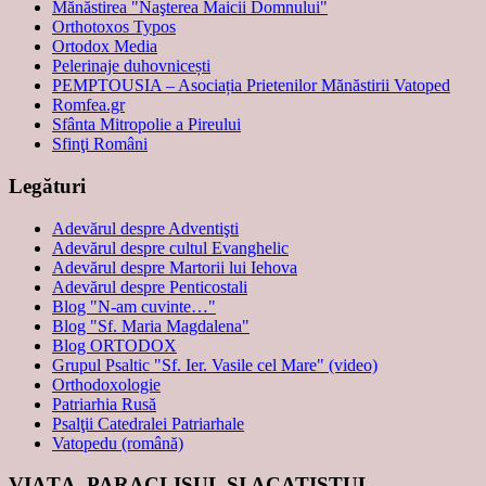
Mănăstirea "Naşterea Maicii Domnului"
Orthotoxos Typos
Ortodox Media
Pelerinaje duhovnicești
PEMPTOUSIA – Asociația Prietenilor Mănăstirii Vatoped
Romfea.gr
Sfânta Mitropolie a Pireului
Sfinţi Români
Legături
Adevărul despre Adventişti
Adevărul despre cultul Evanghelic
Adevărul despre Martorii lui Iehova
Adevărul despre Penticostali
Blog "N-am cuvinte…"
Blog "Sf. Maria Magdalena"
Blog ORTODOX
Grupul Psaltic "Sf. Ier. Vasile cel Mare" (video)
Orthodoxologie
Patriarhia Rusă
Psalţii Catedralei Patriarhale
Vatopedu (română)
VIAŢA, PARACLISUL ŞI ACATISTUL