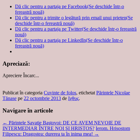
Dă clic pentru a partaja pe Facebook(Se deschide într-o
fereastră nouă)
Dă clic pentru a trimite o legătură prin email unui prieten(Se
deschide într-o fereastră nouă)
Dă clic pentru a partaja pe Twitter(Se deschide într-o fereastră
nouă)
Dă clic pentru a partaja pe LinkedIn(Se deschide într-o
fereastră nouă)
Apreciază:
Apreciere
Încarc...
Publicat în categoria
Cuvinte de folos
, etichetat
Părintele Nicolae
Tănase
pe
22 octombrie 2013
de
Ιχθυς
.
Navigare în articole
←
Părintele Savatie Baştovoi: DE CE AVEM NEVOIE DE
INTERMEDIAR ÎNTRE NOI ŞI HRISTOS?
Ierom. Hrisostom
Filipescu: Dragostea: durerea ta în inima mea!
→