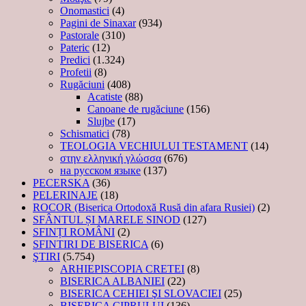
Onomastici
(4)
Pagini de Sinaxar
(934)
Pastorale
(310)
Pateric
(12)
Predici
(1.324)
Profetii
(8)
Rugăciuni
(408)
Acatiste
(88)
Canoane de rugăciune
(156)
Slujbe
(17)
Schismatici
(78)
TEOLOGIA VECHIULUI TESTAMENT
(14)
στην ελληνική γλώσσα
(676)
на русском языке
(137)
PECERSKA
(36)
PELERINAJE
(18)
ROCOR (Biserica Ortodoxă Rusă din afara Rusiei)
(2)
SFÂNTUL ȘI MARELE SINOD
(127)
SFINȚI ROMÂNI
(2)
SFINTIRI DE BISERICA
(6)
ŞTIRI
(5.754)
ARHIEPISCOPIA CRETEI
(8)
BISERICA ALBANIEI
(22)
BISERICA CEHIEI ŞI SLOVACIEI
(25)
BISERICA CIPRULUI
(136)