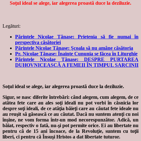
Soţul ideal se alege, iar alegerea proastă duce la deziluzie.
Legături:
Părintele Nicolae Tănase: Prietenia să fie numai în
perspectiva căsătoriei
Părintele Nicolae Tănase: Şcoala să nu amâne căsătoria
Pr. Nicolae Tănase: Înainte Cununia se făcea în Liturghie
Părintele Nicolae Tănase: DESPRE PURTAREA
DUHOVNICEASCĂ A FEMEII ÎN TIMPUL SARCINII
Soţul ideal se alege, iar alegerea proastă duce la deziluzie.
Sigur, se nasc diferite întrebări: când alegem, cum alegem, de ce
atâtea fete care au ales soţi ideali nu pot vorbi în căsnicia lor
despre soţi ideali, de ce atâţia băieţi care au căutat fete ideale nu
au reuşit să găsească ce au căutat. Dacă nu suntem atenţi cu noi
înşine, ne vom forma într-un mod necorespunzător. Adică, un
băiat, respectiv o fată, nu-şi pot permite orice. Ei au libertate nu
pentru că de 15 ani încoace, de la Revoluţie, suntem cu toţii
liberi, ci pentru că Însuşi Hristos a dat libertate tuturor.