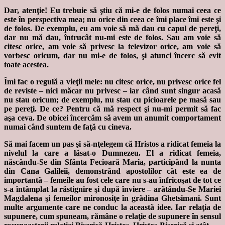
Dar, atenţie! Eu trebuie să ştiu că mi-e de folos numai ceea ce
este în perspectiva mea; nu orice din ceea ce îmi place îmi este şi
de folos. De exemplu, eu am voie să mă dau cu capul de pereţi,
dar nu mă dau, întrucât nu-mi este de folos. Sau am voie să
citesc orice, am voie să privesc la televizor orice, am voie să
vorbesc oricum, dar nu mi-e de folos, şi atunci încerc să evit
toate acestea.
Îmi fac o regulă a vieţii mele: nu citesc orice, nu privesc orice fel
de reviste – nici măcar nu privesc – iar când sunt singur acasă
nu stau oricum; de exemplu, nu stau cu picioarele pe masă sau
pe pereţi. De ce? Pentru că mă respect şi nu-mi permit să fac
aşa ceva. De obicei încercăm să avem un anumit comportament
numai când suntem de faţă cu cineva.
Să mai facem un pas şi să-nţelegem că Hristos a ridicat femeia la
nivelul la care a lăsat-o Dumnezeu. El a ridicat femeia,
născându-Se din Sfânta Fecioară Maria, participând la nunta
din Cana Galileii, demonstrând apostolilor cât este ea de
importantă – femeile au fost cele care nu s-au înfricoşat de tot ce
s-a întâmplat la răstignire şi după înviere – arătându-Se Mariei
Magdalena şi femeilor mironosiţe în grădina Ghetsimani. Sunt
multe argumente care ne conduc la această idee. Iar relaţia de
supunere, cum spuneam, rămâne o relaţie de supunere în sensul