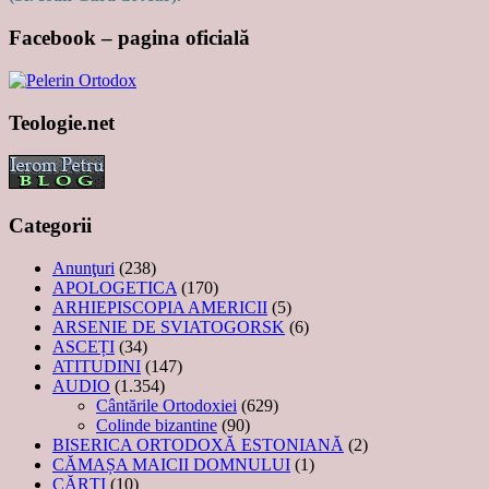
Facebook – pagina oficială
Teologie.net
Categorii
Anunţuri
(238)
APOLOGETICA
(170)
ARHIEPISCOPIA AMERICII
(5)
ARSENIE DE SVIATOGORSK
(6)
ASCEȚI
(34)
ATITUDINI
(147)
AUDIO
(1.354)
Cântările Ortodoxiei
(629)
Colinde bizantine
(90)
BISERICA ORTODOXĂ ESTONIANĂ
(2)
CĂMAȘA MAICII DOMNULUI
(1)
CĂRȚI
(10)