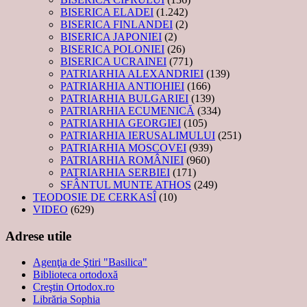
BISERICA ELADEI
(1.242)
BISERICA FINLANDEI
(2)
BISERICA JAPONIEI
(2)
BISERICA POLONIEI
(26)
BISERICA UCRAINEI
(771)
PATRIARHIA ALEXANDRIEI
(139)
PATRIARHIA ANTIOHIEI
(166)
PATRIARHIA BULGARIEI
(139)
PATRIARHIA ECUMENICĂ
(334)
PATRIARHIA GEORGIEI
(105)
PATRIARHIA IERUSALIMULUI
(251)
PATRIARHIA MOSCOVEI
(939)
PATRIARHIA ROMÂNIEI
(960)
PATRIARHIA SERBIEI
(171)
SFÂNTUL MUNTE ATHOS
(249)
TEODOSIE DE CERKASÎ
(10)
VIDEO
(629)
Adrese utile
Agenţia de Ştiri "Basilica"
Biblioteca ortodoxă
Creştin Ortodox.ro
Librăria Sophia