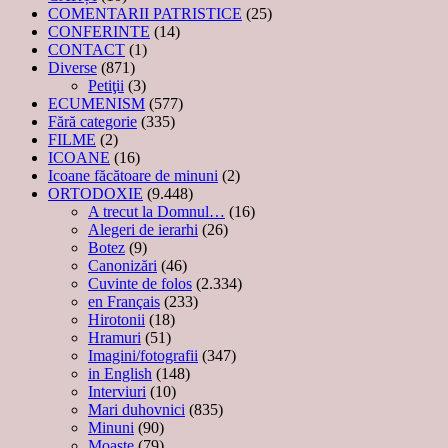
COMENTARII PATRISTICE
(25)
CONFERINTE
(14)
CONTACT
(1)
Diverse
(871)
Petiţii
(3)
ECUMENISM
(577)
Fără categorie
(335)
FILME
(2)
ICOANE
(16)
Icoane făcătoare de minuni
(2)
ORTODOXIE
(9.448)
A trecut la Domnul…
(16)
Alegeri de ierarhi
(26)
Botez
(9)
Canonizări
(46)
Cuvinte de folos
(2.334)
en Français
(233)
Hirotonii
(18)
Hramuri
(51)
Imagini/fotografii
(347)
in English
(148)
Interviuri
(10)
Mari duhovnici
(835)
Minuni
(90)
Moaşte
(79)