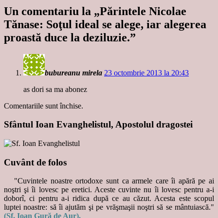
Un comentariu la „
Părintele Nicolae
Tănase: Soţul ideal se alege, iar alegerea
proastă duce la deziluzie.
”
bubureanu mirela
23 octombrie 2013 la 20:43
as dori sa ma abonez
Comentariile sunt închise.
Sfântul Ioan Evanghelistul, Apostolul dragostei
Cuvânt de folos
"Cuvintele noastre ortodoxe sunt ca armele care îi apără pe ai
noştri şi îi lovesc pe eretici. Aceste cuvinte nu îi lovesc pentru a-i
doborî, ci pentru a-i ridica după ce au căzut. Acesta este scopul
luptei noastre: să îi ajutăm şi pe vrăşmaşii noştri să se mântuiască."
(Sf. Ioan Gură de Aur).