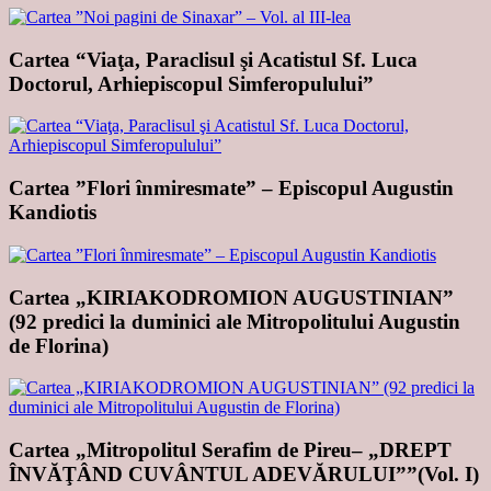
Cartea “Viaţa, Paraclisul şi Acatistul Sf. Luca
Doctorul, Arhiepiscopul Simferopulului”
Cartea ”Flori înmiresmate” – Episcopul Augustin
Kandiotis
Cartea „KIRIAKODROMION AUGUSTINIAN”
(92 predici la duminici ale Mitropolitului Augustin
de Florina)
Cartea „Mitropolitul Serafim de Pireu– „DREPT
ÎNVĂŢÂND CUVÂNTUL ADEVĂRULUI””(Vol. I)