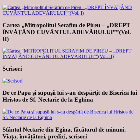
Cartea „Mitropolitul Serafim de Pireu – „DREPT
ÎNVĂŢÂND CUVÂNTUL ADEVĂRULUI””(Vol.
II)
Scrisori
De ce Papa şi supuşii lui s-au despărţit de Biserica lui
Hristos de Sf. Nectarie de la Eghina
Sfântul Nectarie din Egina, făcătorul de minuni.
Viaţa, învăţături, predici, scrisori