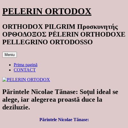
Sari
PELERIN ORTODOX
la
conținut
ORTHODOX PILGRIM Προσκυνητής
ΟΡΘΟΔΟΞΟΣ PÈLERIN ORTHODOXE
PELLEGRINO ORTODOSSO
Meniu
Prima pagină
CONTACT
Părintele Nicolae Tănase: Soţul ideal se
alege, iar alegerea proastă duce la
deziluzie.
Părintele Nicolae Tănase: