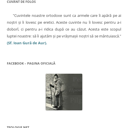
ă
CUVÂNT DE FOLOS
n
o
u
"Cuvintele noastre ortodoxe sunt ca armele care îi apără pe ai
ă
)
noştri şi îi lovesc pe eretici. Aceste cuvinte nu îi lovesc pentru a-i
doborî, ci pentru a-i ridica după ce au căzut. Acesta este scopul
luptei noastre: să îi ajutăm şi pe vrăşmaşii noştri să se mântuiască."
(Sf. Ioan Gură de Aur).
FACEBOOK – PAGINA OFICIALĂ
TEOLOGIE.NET