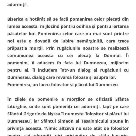
adormiţi’.
Biserica a hotărât să se facă pomenirea celor plecaţi din
lumea aceasta, mijlocind pentru odihna şi pentru iertarea
păcatelor lor. Pomenirea celor care nu mai sunt printre
noi este o dovadă de iubire nemărginită, care trece
prăpastia morţii. Prin rugăciunile noastre se realizează
comuniunea aceasta cu cei plecaţi la Domnul. Îi
pomenim, îi aducem în faţa lui Dumnezeu, mijlocim
pentru ei, îi includem într-un dialog al rugăciunii cu
Dumnezeu, dialog care revarsă foloase şi asupra lor.
Pomenirea, un lucru folositor şi plăcut lui Dumnezeu
În zilele de pomenire a morţilor se oficiază Sfânta
Liturghie, unde sunt pomeniţi cei adormiţi, fapt pe care
Sfântul Grigorie de Nyssa îl numeşte ‘folositor şi plăcut lui
Dumnezeu’, iar Sfântul Simeon al Tesalonicului spune în
privinţa aceasta. ‘Nimic altceva nu este atât de folositor
pentru cei adormiţi, nici pricinuitor de atâta bucurie,