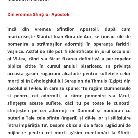
Din vremea Sfinţilor Apostoli
Încă din vremea Sfinţilor Apostoli, după cum
mărturiseşte Sfântul Ioan Gură de Aur, se ţineau zile de
pomenire a strămoşilor adormiţi în speranţa fericirii
veşnice. Astfel de zile pot fi identificate în jurul secolului
al VI-lea, când s-a făcut fixarea definitivă a pericopelor
biblice citite în cursul anului bisericesc. În privinţa
aceasta găsim rugăciuni alcătuite pentru sufletele celor
morţi şi în Evhologhiul lui Serapion de Thmuis (Egipt) din
secolul al IV-lea, în care se spune: ‘Te rugăm Dumnezeule
şi pentru cei adormiţi, a căror pomenire s-a făcut,
sfinţeşte aceste suflete, căci tu pe toate le cunoşti;
sfinţeşte-i pe cei adormiţi în Domnul şi numără-i cu
puterile Tale cele sfinte (îngerii) şi dă-le lor şi sălăşluire
întru împărăţia Ta’. Despre obiceiul de a face rugăciuni de
mijlocire pentru cei morţi găsim menţionări la Sfinţii