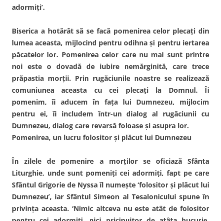
adormiţi’.
Biserica a hotărât să se facă pomenirea celor plecaţi din
lumea aceasta, mijlocind pentru odihna şi pentru iertarea
păcatelor lor. Pomenirea celor care nu mai sunt printre
noi este o dovadă de iubire nemărginită, care trece
prăpastia morţii. Prin rugăciunile noastre se realizează
comuniunea aceasta cu cei plecaţi la Domnul. Îi
pomenim, îi aducem în faţa lui Dumnezeu, mijlocim
pentru ei, îi includem într-un dialog al rugăciunii cu
Dumnezeu, dialog care revarsă foloase şi asupra lor.
Pomenirea, un lucru folositor şi plăcut lui Dumnezeu
În zilele de pomenire a morţilor se oficiază Sfânta
Liturghie, unde sunt pomeniţi cei adormiţi, fapt pe care
Sfântul Grigorie de Nyssa îl numeşte ‘folositor şi plăcut lui
Dumnezeu’, iar Sfântul Simeon al Tesalonicului spune în
privinţa aceasta. ‘Nimic altceva nu este atât de folositor
pentru cei adormiţi, nici pricinuitor de atâta bucurie,