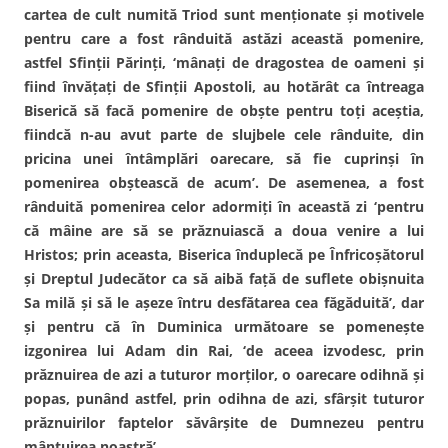
cartea de cult numită Triod sunt menţionate şi motivele
pentru care a fost rânduită astăzi această pomenire,
astfel Sfinţii Părinţi, ‘mânaţi de dragostea de oameni şi
fiind învăţaţi de Sfinţii Apostoli, au hotărât ca întreaga
Biserică să facă pomenire de obşte pentru toţi aceştia,
fiindcă n-au avut parte de slujbele cele rânduite, din
pricina unei întâmplări oarecare, să fie cuprinşi în
pomenirea obştească de acum’. De asemenea, a fost
rânduită pomenirea celor adormiţi în această zi ‘pentru
că mâine are să se prăznuiască a doua venire a lui
Hristos; prin aceasta, Biserica înduplecă pe Înfricoşătorul
şi Dreptul Judecător ca să aibă faţă de suflete obişnuita
Sa milă şi să le aşeze întru desfătarea cea făgăduită’, dar
şi pentru că în Duminica următoare se pomeneşte
izgonirea lui Adam din Rai, ‘de aceea izvodesc, prin
prăznuirea de azi a tuturor morţilor, o oarecare odihnă şi
popas, punând astfel, prin odihna de azi, sfârşit tuturor
prăznuirilor faptelor săvârşite de Dumnezeu pentru
mântuirea noastră’.