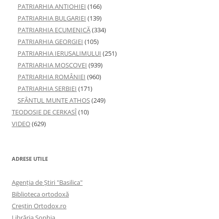
PATRIARHIA ANTIOHIEI
(166)
PATRIARHIA BULGARIEI
(139)
PATRIARHIA ECUMENICĂ
(334)
PATRIARHIA GEORGIEI
(105)
PATRIARHIA IERUSALIMULUI
(251)
PATRIARHIA MOSCOVEI
(939)
PATRIARHIA ROMÂNIEI
(960)
PATRIARHIA SERBIEI
(171)
SFÂNTUL MUNTE ATHOS
(249)
TEODOSIE DE CERKASÎ
(10)
VIDEO
(629)
ADRESE UTILE
Agenţia de Ştiri "Basilica"
Biblioteca ortodoxă
Creştin Ortodox.ro
Librăria Sophia