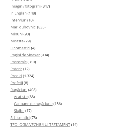
Imagini/fotografii
(347)
in English
(148)
Interviuri
(10)
Mari duhovnici
(835)
Minuni
(90)
Moaşte
(79)
Onomastici
(4)
Pagini de Sinaxar
(934)
Pastorale
(310)
Pateric
(12)
Predici
(1.324)
Profetii
(8)
Rugăciuni
(408)
Acatiste
(88)
Canoane de rugăciune
(156)
Slujbe
(17)
Schismatici
(78)
TEOLOGIA VECHIULUI TESTAMENT
(14)