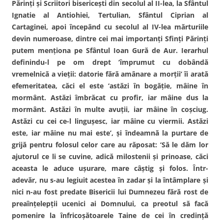
Părinţi şi Scriitori bisericeşti din secolul al II-lea, la Sfântul
Ignatie al Antiohiei, Tertulian, Sfântul Ciprian al
Cartaginei, apoi începând cu secolul al IV-lea mărturiile
devin numeroase, dintre cei mai importanţi Sfinţi Părinţi
putem menţiona pe Sfântul Ioan Gură de Aur. Ierarhul
definindu-l pe om drept ‘împrumut cu dobândă
vremelnică a vieţii: datorie fără amânare a morţii’ îi arată
efemeritatea, căci el este ‘astăzi în bogăţie, mâine în
mormânt. Astăzi îmbrăcat cu profir, iar mâine dus la
mormânt. Astăzi în multe avuţii, iar mâine în coşciug.
Astăzi cu cei ce-l linguşesc, iar mâine cu viermii. Astăzi
este, iar mâine nu mai este’, şi îndeamnă la purtare de
grijă pentru folosul celor care au răposat: ‘Să le dăm lor
ajutorul ce li se cuvine, adică milostenii şi prinoase, căci
aceasta le aduce uşurare, mare câştig şi folos. Într-
adevăr, nu s-au legiuit acestea în zadar şi la întâmplare şi
nici n-au fost predate Bisericii lui Dumnezeu fără rost de
preaînţelepţii ucenici ai Domnului, ca preotul să facă
pomenire la înfricoşătoarele Taine de cei în credinţă