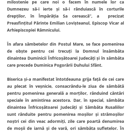
milostenie pe care noi o facem în numele lor ca
Dumnezeu să-i ierte şi să-i rânduiască în corturile
drepţilor, în Împărăţia Sa cerească”, a precizat
Preasfinţitul Părinte Emilian Lovişteanul, Episcop Vicar al
Arhiepiscopiei Râmnicului.
În afara sâmbetelor din Postul Mare, se face pomenirea
de obşte pentru cei trecuţi la Domnul însâmbăta
dinaintea Duminicii Înfricoşătoarei Judecăţi şi în sâmbăta
care precede Duminica Pogorârii Duhului Sfânt.
Biserica şi-a manifestat întotdeauna grija faţă de cei care
au plecat în veşnicie, consacrându-le ziua de sâmbătă
pentru pomenirea generală a morţilor, rânduind cântări
speciale în amintirea acestora. Dar, în special, sâmbăta
dinaintea Înfricoşătoarei Judecăţi şi Sâmbăta Rusaliilor
sunt rânduite pentru pomenirea moşilor şi strămoşilor
noştri cei din veac adormiţi, zile care poartă denumirea
de moşii de iarnă şi de vară, ori sâmbăta sufletelor. În