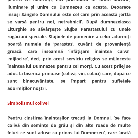
iluminare şi unire cu Dumnezeu ca acesta. Deoarece
însuşi Sângele Domnului este cel care prin această jertfă
se varsă pentru noi, netrebnicii’. După dumnezeiasca
Liturghie se săvârşeşte Slujba Parastasului cu unele
rugăciuni speciale. Slujbele de pomenire a celor adormiţi
poartă numele de ‘parastas’, cuvânt de provenienţă
greacă, care înseamnă ‘înfăţişare înaintea cuiva’,
‘mijlocire’, deci, prin acest serviciu religios se mijloceşte
înaintea lui Dumnezeu pentru cei morţi. Cu acest prilej se
aduc la biserică prinoase (colivă, vin, colaci) care, după ce
sunt binecuvântate, se împart pentru sufletele
adormiţilor noştri.
Simbolismul colivei
Pentru cinstirea înaintaşilor trecuţi la Domnul, ‘se face
colivă din seminţe de grâu şi din alte roade de multe
feluri ce sunt aduse ca prinos lui Dumnezeu’, care ‘arată