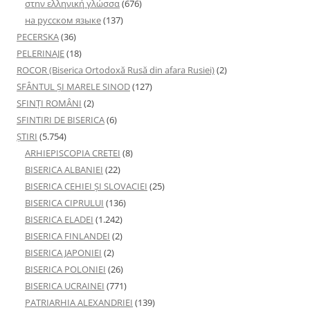
στην ελληνική γλώσσα
(676)
на русском языке
(137)
PECERSKA
(36)
PELERINAJE
(18)
ROCOR (Biserica Ortodoxă Rusă din afara Rusiei)
(2)
SFÂNTUL ȘI MARELE SINOD
(127)
SFINȚI ROMÂNI
(2)
SFINTIRI DE BISERICA
(6)
ŞTIRI
(5.754)
ARHIEPISCOPIA CRETEI
(8)
BISERICA ALBANIEI
(22)
BISERICA CEHIEI ŞI SLOVACIEI
(25)
BISERICA CIPRULUI
(136)
BISERICA ELADEI
(1.242)
BISERICA FINLANDEI
(2)
BISERICA JAPONIEI
(2)
BISERICA POLONIEI
(26)
BISERICA UCRAINEI
(771)
PATRIARHIA ALEXANDRIEI
(139)