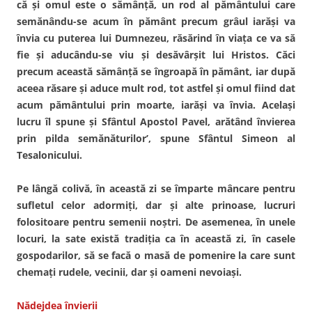
că şi omul este o sămânţă, un rod al pământului care
semănându-se acum în pământ precum grâul iarăşi va
învia cu puterea lui Dumnezeu, răsărind în viaţa ce va să
fie şi aducându-se viu şi desăvârşit lui Hristos. Căci
precum această sămânţă se îngroapă în pământ, iar după
aceea răsare şi aduce mult rod, tot astfel şi omul fiind dat
acum pământului prin moarte, iarăşi va învia. Acelaşi
lucru îl spune şi Sfântul Apostol Pavel, arătând învierea
prin pilda semănăturilor’, spune Sfântul Simeon al
Tesalonicului.
Pe lângă colivă, în această zi se împarte mâncare pentru
sufletul celor adormiţi, dar şi alte prinoase, lucruri
folositoare pentru semenii noştri. De asemenea, în unele
locuri, la sate există tradiţia ca în această zi, în casele
gospodarilor, să se facă o masă de pomenire la care sunt
chemaţi rudele, vecinii, dar şi oameni nevoiaşi.
Nădejdea învierii