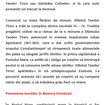
Teodor Tiron sau Sâmbăta Colivelor, zi în care sunt
pomeniţi cei trecuţi la Domnul.
Cunoscut ca mare făcător de minuni, Sfântul Teodor
Tiron a trăit la cumpăna dintre secolele III – IV. Tradiţia
pregătirii colivei ne-a rămas de la o minune a Sfântului
Teodor Tiron, petrecută în vremea împăratului Iulian
Apostatul (361-363), care a dat ordin guvernatorului
oraşului Constantinopol să stropească toate alimentele
din pieţe cu sângele jertfit idolilor, în prima săptămână a
Postului Mare, ca astfel să-i oblige pe creştini să întrerupă
postul şi să consume jertfe aduse idolilor. Sfântul Teodor
Tiron, apărându-i în vis arhiepiscopului Eudoxie, i-a
poruncit acestuia să-i anunţe pe creştini să nu cumpere
nimic din piaţă, ci să mănânce grâu fiert cu miere.
Pomenirea morţilor în Biserica Ortodoxă
În Postul Mare, credincioşii merg la biserică şi fac