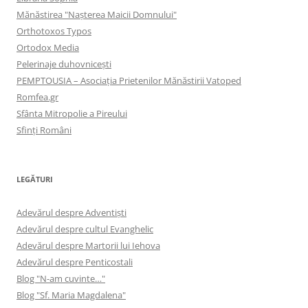
Mănăstirea "Naşterea Maicii Domnului"
Orthotoxos Typos
Ortodox Media
Pelerinaje duhovnicești
PEMPTOUSIA – Asociația Prietenilor Mănăstirii Vatoped
Romfea.gr
Sfânta Mitropolie a Pireului
Sfinţi Români
LEGĂTURI
Adevărul despre Adventişti
Adevărul despre cultul Evanghelic
Adevărul despre Martorii lui Iehova
Adevărul despre Penticostali
Blog "N-am cuvinte…"
Blog "Sf. Maria Magdalena"