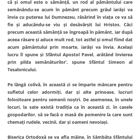
că şi omul este o sămânţă, un rod al pământului care
semănându-se acum în pământ precum grâul iarăşi va
învia cu puterea lui Dumnezeu, răsărind în viaţa ce va să
fie şi aducându-se viu şi desăvârşit lui Hristos. Căci
precum această sămânţă se îngroapă în pământ, iar după
aceea răsare şi aduce mult rod, tot astfel şi omul fiind dat
acum pământului prin moarte, iarăşi va învia. Acelaşi
lucru îl spune şi Sfântul Apostol Pavel, arătând învierea
prin pilda semănăturilor’, spune Sfântul Simeon al
Tesalonicului.
Pe lângă colivă, în această zi se împarte mâncare pentru
sufletul celor adormiţi, dar şi alte prinoase, lucruri
folositoare pentru semenii noştri. De asemenea, în unele
locuri, la sate există tradiţia ca în această zi, în casele
gospodarilor, să se facă o masă de pomenire la care sunt
chemaţi rudele, vecinii, dar şi oameni nevoiaşi.
Biserica Ortodoxă se va afla mâine, în Sâmbăta Sfântului