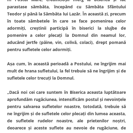
parastase sâmbăta, începând cu Sâmbăta Sfântului
Teodor şi până la Sâmbăta lui Lazăr. În această zi, precum
în toate sâmbetele în care se face pomenirea celor
adormiţi, creştinii participă în biserici la slujbe de
pomenire a celor plecaţi la Domnul din neamul lor,
aducând jertfe (pâine, vin, colivă, colaci), drept pomană
pentru sufletele celor adormiţi.
Aşa cum, în această perioadă a Postului, ne îngrijim mai
mult de hrana sufletului, la fel trebuie să ne îngrijim şi de
sufletele celor trecuţi la Domnul.
„Dacă noi cei care suntem în Biserica aceasta luptătoare
aprofundăm rugăciunea, intensificăm postul şi nevoinţele
pentru salvarea sufletelor noastre, totodată, trebuie să
ne îngrijim şi de sufletele celor plecaţi din lumea aceasta,
de sufletele rudelor noastre, ale prietenilor noştri,
deoarece şi aceste suflete au nevoie de rugăciune, de