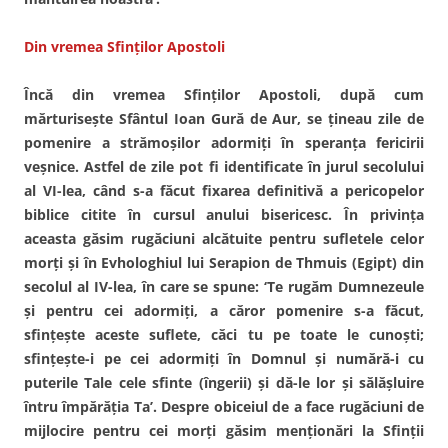
Din vremea Sfinţilor Apostoli
Încă din vremea Sfinţilor Apostoli, după cum
mărturiseşte Sfântul Ioan Gură de Aur, se ţineau zile de
pomenire a strămoşilor adormiţi în speranţa fericirii
veşnice. Astfel de zile pot fi identificate în jurul secolului
al VI-lea, când s-a făcut fixarea definitivă a pericopelor
biblice citite în cursul anului bisericesc. În privinţa
aceasta găsim rugăciuni alcătuite pentru sufletele celor
morţi şi în Evhologhiul lui Serapion de Thmuis (Egipt) din
secolul al IV-lea, în care se spune: ‘Te rugăm Dumnezeule
şi pentru cei adormiţi, a căror pomenire s-a făcut,
sfinţeşte aceste suflete, căci tu pe toate le cunoşti;
sfinţeşte-i pe cei adormiţi în Domnul şi numără-i cu
puterile Tale cele sfinte (îngerii) şi dă-le lor şi sălăşluire
întru împărăţia Ta’. Despre obiceiul de a face rugăciuni de
mijlocire pentru cei morţi găsim menţionări la Sfinţii