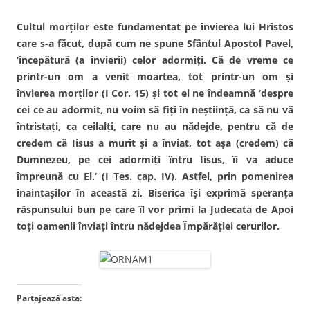
Cultul morţilor este fundamentat pe învierea lui Hristos
care s-a făcut, după cum ne spune Sfântul Apostol Pavel,
‘începătură (a învierii) celor adormiţi. Că de vreme ce
printr-un om a venit moartea, tot printr-un om şi
învierea morţilor (I Cor. 15) şi tot el ne îndeamnă ‘despre
cei ce au adormit, nu voim să fiţi în neştiinţă, ca să nu vă
întristaţi, ca ceilalţi, care nu au nădejde, pentru că de
credem că Iisus a murit şi a înviat, tot aşa (credem) că
Dumnezeu, pe cei adormiţi întru Iisus, îi va aduce
împreună cu El.’ (I Tes. cap. IV). Astfel, prin pomenirea
înaintaşilor în această zi, Biserica îşi exprimă speranţa
răspunsului bun pe care îl vor primi la Judecata de Apoi
toţi oamenii înviaţi întru nădejdea Împărăţiei cerurilor.
Partajează asta: