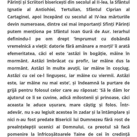
Părinţi şi Scriitori bisericeşti din secolul al II-lea, la Sfântul
Ignatie al Antiohiei, Tertulian, Sfântul Ciprian al
Cartaginei, apoi începând cu secolul al IV-lea mărturiile
devin numeroase, dintre cei mai importanţi Sfinţi Părinţi
putem menţiona pe Sfântul Ioan Gură de Aur. Ierarhul
definindu-l pe om drept ‘împrumut cu dobândă
vremelnică a vieţii: datorie fără amânare a morţii’ îi arată
efemeritatea, căci el este ‘astăzi în bogăţie, mâine în
mormânt. Astăzi îmbrăcat cu profir, iar mâine dus la
mormânt. Astăzi în multe avuţii, iar mâine în coşciug.
Astăzi cu cei ce-l linguşesc, iar mâine cu viermii. Astăzi
este, iar mâine nu mai este’, şi îndeamnă la purtare de
grijă pentru folosul celor care au răposat: ‘Să le dăm lor
ajutorul ce li se cuvine, adică milostenii şi prinoase, căci
aceasta le aduce uşurare, mare câştig şi folos. Într-
adevăr, nu s-au legiuit acestea în zadar şi la întâmplare şi
nici n-au fost predate Bisericii lui Dumnezeu fără rost de
preaînţelepţii ucenici ai Domnului, ca preotul să facă
pomenire la înfricoşătoarele Taine de cei în credinţă