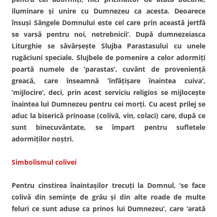
iluminare şi unire cu Dumnezeu ca acesta. Deoarece
însuşi Sângele Domnului este cel care prin această jertfă
se varsă pentru noi, netrebnicii’. După dumnezeiasca
Liturghie se săvârşeşte Slujba Parastasului cu unele
rugăciuni speciale. Slujbele de pomenire a celor adormiţi
poartă numele de ‘parastas’, cuvânt de provenienţă
greacă, care înseamnă ‘înfăţişare înaintea cuiva’,
‘mijlocire’, deci, prin acest serviciu religios se mijloceşte
înaintea lui Dumnezeu pentru cei morţi. Cu acest prilej se
aduc la biserică prinoase (colivă, vin, colaci) care, după ce
sunt binecuvântate, se împart pentru sufletele
adormiţilor noştri.
Simbolismul colivei
Pentru cinstirea înaintaşilor trecuţi la Domnul, ‘se face
colivă din seminţe de grâu şi din alte roade de multe
feluri ce sunt aduse ca prinos lui Dumnezeu’, care ‘arată