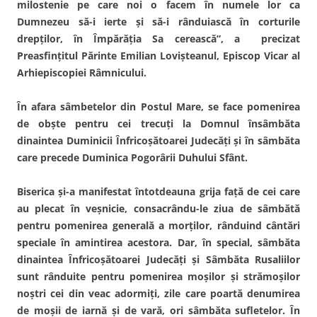
milostenie pe care noi o facem în numele lor ca
Dumnezeu să-i ierte şi să-i rânduiască în corturile
drepţilor, în Împărăţia Sa cerească”, a precizat
Preasfinţitul Părinte Emilian Lovişteanul, Episcop Vicar al
Arhiepiscopiei Râmnicului.
În afara sâmbetelor din Postul Mare, se face pomenirea
de obşte pentru cei trecuţi la Domnul însâmbăta
dinaintea Duminicii Înfricoşătoarei Judecăţi şi în sâmbăta
care precede Duminica Pogorârii Duhului Sfânt.
Biserica şi-a manifestat întotdeauna grija faţă de cei care
au plecat în veşnicie, consacrându-le ziua de sâmbătă
pentru pomenirea generală a morţilor, rânduind cântări
speciale în amintirea acestora. Dar, în special, sâmbăta
dinaintea Înfricoşătoarei Judecăţi şi Sâmbăta Rusaliilor
sunt rânduite pentru pomenirea moşilor şi strămoşilor
noştri cei din veac adormiţi, zile care poartă denumirea
de moşii de iarnă şi de vară, ori sâmbăta sufletelor. În