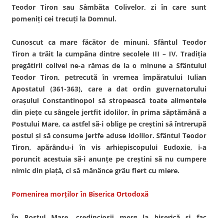
Teodor Tiron sau Sâmbăta Colivelor, zi în care sunt
pomeniţi cei trecuţi la Domnul.
Cunoscut ca mare făcător de minuni, Sfântul Teodor
Tiron a trăit la cumpăna dintre secolele III – IV. Tradiţia
pregătirii colivei ne-a rămas de la o minune a Sfântului
Teodor Tiron, petrecută în vremea împăratului Iulian
Apostatul (361-363), care a dat ordin guvernatorului
oraşului Constantinopol să stropească toate alimentele
din pieţe cu sângele jertfit idolilor, în prima săptămână a
Postului Mare, ca astfel să-i oblige pe creştini să întrerupă
postul şi să consume jertfe aduse idolilor. Sfântul Teodor
Tiron, apărându-i în vis arhiepiscopului Eudoxie, i-a
poruncit acestuia să-i anunţe pe creştini să nu cumpere
nimic din piaţă, ci să mănânce grâu fiert cu miere.
Pomenirea morţilor în Biserica Ortodoxă
În Postul Mare, credincioşii merg la biserică şi fac