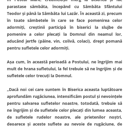
parastase sâmbăta, începând cu Sâmbăta Sfântului
Teodor şi până la Sâmbăta lui Lazăr. În această zi, precum
în toate sâmbetele în care se face pomenirea celor
adormiţi, creştinii participă în biserici la slujbe de
pomenire a celor plecaţi la Domnul din neamul lor,
aducând jertfe (pâine, vin, colivă, colaci), drept pomană
pentru sufletele celor adormiţi.
Aşa cum, în această perioadă a Postului, ne îngrijim mai
mult de hrana sufletului, la fel trebuie să ne îngrijim şi de
sufletele celor trecuţi la Domnul.
„Dacă noi cei care suntem în Biserica aceasta luptătoare
aprofundăm rugăciunea, intensificăm postul şi nevoinţele
pentru salvarea sufletelor noastre, totodată, trebuie să
ne îngrijim şi de sufletele celor plecaţi din lumea aceasta,
de sufletele rudelor noastre, ale prietenilor noştri,
deoarece şi aceste suflete au nevoie de rugăciune, de