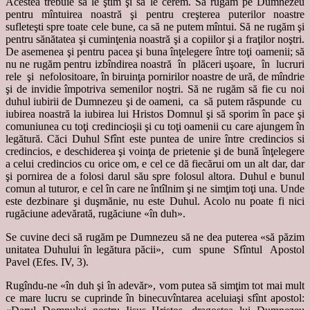
Acestea trebuie să le ştim şi să le cerem. Să rugăm pe Dumnezeu
pentru mîntuirea noastră şi pentru creşterea puterilor noastre
sufleteşti spre toate cele bune, ca să ne putem mîntui. Să ne rugăm şi
pentru sănătatea şi cuminţenia noastră şi a copiilor şi a fraţilor noştri.
De asemenea şi pentru pacea şi buna înţelegere între toţi oamenii; să
nu ne rugăm pentru izbîndirea noastră în plăceri uşoare, în lucruri
rele şi nefolositoare, în biruinţa pornirilor noastre de ură, de mîndrie
şi de invidie împotriva semenilor noştri. Să ne rugăm să fie cu noi
duhul iubirii de Dumnezeu şi de oameni, ca să putem răspunde cu
iubirea noastră la iubirea lui Hristos Domnul şi să sporim în pace şi
comuniunea cu toţi credincioşii şi cu toţi oamenii cu care ajungem în
legătură. Căci Duhul Sfînt este puntea de unire între credincios si
credincios, e deschiderea şi voinţa de prietenie şi de bună înţelegere
a celui credincios cu orice om, e cel ce dă fiecărui om un alt dar, dar
şi pornirea de a folosi darul său spre folosul altora. Duhul e bunul
comun al tuturor, e cel în care ne întîlnim şi ne simţim toţi una. Unde
este dezbinare şi duşmănie, nu este Duhul. Acolo nu poate fi nici
rugăciune adevărată, rugăciune «în duh».
Se cuvine deci să rugăm pe Dumnezeu să ne dea puterea «să păzim
unitatea Duhului în legătura păcii», cum spune Sfîntul Apostol
Pavel (Efes. IV, 3).
Rugîndu-ne «în duh şi în adevăr», vom putea să simţim tot mai mult
ce mare lucru se cuprinde în binecuvîntarea aceluiaşi sfînt apostol: