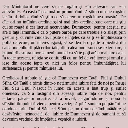
Dar Mîntuitorul ne cere să ne rugăm şi «în adevăr» sau «cu
adevărul». Aceasta înseamnă în primul rînd să ştim cum ne rugăm,
iar în al doilea rînd să ştim ce să cerem în rugăciunea noastră. De
cîte ori nu întîlnim credincioşi şi mai ales credincioase care nu ştiu
cui se roagă si cer lucruri necuvenite. Dumnezeu, pentru aceştia, nu
are o faţă lămurită, e ca o putere oarbă pe care trebuie s-o sileşti prin
gesturi şi cuvinte ciudate, lipsite de înţeles ca să ţi se împlinească o
poftă oarecare, un interes egoist, să se dea la o parte o piedică din
calea îndeplinirii plăcerilor tale, din calea unor succese exterioare, a
izbîndirii asupra unor semeni, numai ca să te poţi arăta mai tare ca ei.
În toate acestea, religia se confundă cu un fel de vrăjitorie şi omul nu
iese din aceste fapte cu nici un folos pentru îmbunătăţirea lui
sufletească şi pentru mîntuirea lui.
Crediciosul trebuie să ştie că Dumnezeu este Tatăl, Fiul şi Duhul
Sfînt. Că Tatăl a trimis dintr-o neţărmurită iubire faţă de noi pe însuşi
Fiul Său Unul Născut în lume; că acesta a luat trup şi suflet
omenesc, că S-a răstignit din aceeaşi iubire faţă de noi, pentru
iertarea păcatelor noastre, că a înviat, asigurîndu-ne şi nouă la
sfîrşitul timpului învierea pentru vecie; că pînă suntem pe pămînt ne
conduce prin Duhul Său cel Sfînt pe un drum de îmbunătăţire şi
desăvîrşire neîncetată, de iubire de Dumnezeu şi de oameni ca să
devenim vrednici de împărăţia veşnică a iubirii.