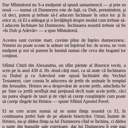
Dar Mîntuitorul nu S-a mulţumit să spună samarinencii — şi prin ea
nouă —- numai că Dumnezeu este de faţă, ca Duh, pretutindeni, şi
că deci, putem şi trebuie să-I aducem închinare în orice loc şi în
orice zi, că El a adăogat şi o învăţătură despre modul cum trebuie să-
I aducem închinare lui Dumnezeu. Închinarea noastră trebuie să fie
«în Duh şi Adevăr» — a spus Mîntuitorul.
Acestea sunt cuvinte mart, cuvinte pline de înţeles dumnezeiesc.
Nimeni nu poate scoate la arătare tot înţelesul lor; de aceea, ne vom
mulţumi şi noi să punem în lumină numai cîte ceva din bogatul lor
conţinut.
Sfîntul Chiril din Alexandria, un sfînt părinte al Bisericii vechi, a
scris pe la anul 430 d. Hr. două cărţi mari, ca să arate că închinarea
cu Duhul şi cu Adevărul este opusă închinării din Vechiul
Testament, care consta în aducerea de jertfe de animale în templul
din Ierusalim. Hristos ne-a despovărat de aceste jertfe, aducîndu-Se
pe Sine ca jertfă nesfîrşit mai preţioasă decît toate acele jertfe, căci
nu putea sîngele de tauri şi de viţei să cureţe conştiinţele cum poate
să cureţe sîngele lui Hristos — spune Sfîntul Apostol Pavel.
El ne cere acum numai să ne unim fiinţa noastră cu El, în
continuarea jertfei Sale de pe altarele bisericilor. Omul, înainte de
Hristos, nu-şi dădea fiinţa sa lui Dumnezeu cînd se închina, ci dădea
o parte din bunurile sale exterioare, dar lui Dumnezeu îi este mai