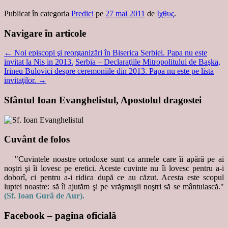
Publicat în categoria
Predici
pe
27 mai 2011
de
Ιχθυς
.
Navigare în articole
←
Noi episcopi şi reorganizări în Biserica Serbiei. Papa nu este
invitat la Nis in 2013.
Serbia – Declaraţiile Mitropolitului de Başka,
Irineu Bulovici despre ceremoniile din 2013. Papa nu este pe lista
invitaţilor.
→
Sfântul Ioan Evanghelistul, Apostolul dragostei
Cuvânt de folos
"Cuvintele noastre ortodoxe sunt ca armele care îi apără pe ai
noştri şi îi lovesc pe eretici. Aceste cuvinte nu îi lovesc pentru a-i
doborî, ci pentru a-i ridica după ce au căzut. Acesta este scopul
luptei noastre: să îi ajutăm şi pe vrăşmaşii noştri să se mântuiască."
(Sf. Ioan Gură de Aur).
Facebook – pagina oficială