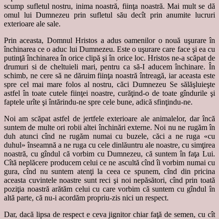
scump sufletul nostru, inima noastră, fiinţa noastră. Mai mult se dă
omul lui Dumnezeu prin sufletul său decît prin anumite lucruri
exterioare ale sale.
Prin aceasta, Domnul Hristos a adus oamenilor o nouă uşurare în
închinarea ce o aduc lui Dumnezeu. Este o uşurare care face şi ea cu
putinţă închinarea în orice clipă şi în orice loc. Hristos ne-a scăpat de
drumuri si de cheltuieli mari, pentru ca să-I aducem închinare. În
schimb, ne cere să ne dăruim fiinţa noastră întreagă, iar aceasta este
spre cel mai mare folos al nostru, căci Dumnezeu Se sălăşluieşte
astfel în toate cutele fiinţei noastre, curăţind-o de toate gîndurile şi
faptele urîte şi întărindu-ne spre cele bune, adică sfinţindu-ne.
Noi am scăpat astfel de jertfele exterioare ale animalelor, dar încă
suntem de multe ori robii altei închinări externe. Noi nu ne rugăm în
duh atunci cînd ne rugăm numai cu buzele, căci a ne ruga «cu
duhul» înseamnă a ne ruga cu cele dinlăuntru ale noastre, cu simţirea
noastră, cu gîndul că vorbim cu Dumnezeu, că suntem în faţa Lui.
Cîtă neplăcere producem celui ce ne ascultă cînd îi vorbim numai cu
gura, cînd nu suntem atenţi la ceea ce spunem, cînd din pricina
aceasta cuvintele noastre sunt reci şi noi nepăsători, cînd prin toată
poziţia noastră arătăm celui cu care vorbim că suntem cu gîndul în
altă parte, că nu-i acordăm propriu-zis nici un respect.
Dar, dacă lipsa de respect e ceva jignitor chiar faţă de semen, cu cît