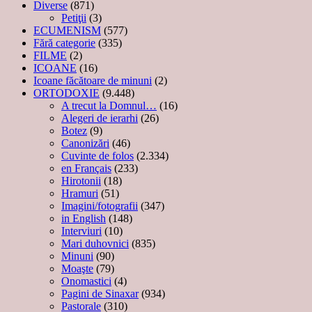
Diverse
(871)
Petiţii
(3)
ECUMENISM
(577)
Fără categorie
(335)
FILME
(2)
ICOANE
(16)
Icoane făcătoare de minuni
(2)
ORTODOXIE
(9.448)
A trecut la Domnul…
(16)
Alegeri de ierarhi
(26)
Botez
(9)
Canonizări
(46)
Cuvinte de folos
(2.334)
en Français
(233)
Hirotonii
(18)
Hramuri
(51)
Imagini/fotografii
(347)
in English
(148)
Interviuri
(10)
Mari duhovnici
(835)
Minuni
(90)
Moaşte
(79)
Onomastici
(4)
Pagini de Sinaxar
(934)
Pastorale
(310)