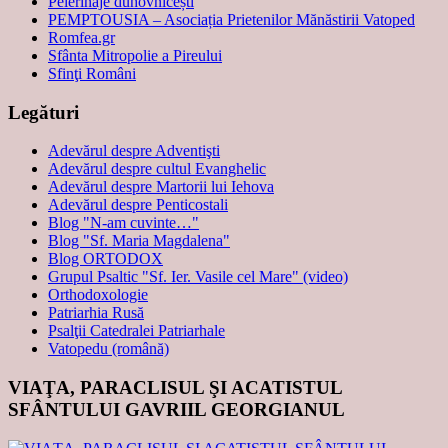
Pelerinaje duhovnicești
PEMPTOUSIA – Asociația Prietenilor Mănăstirii Vatoped
Romfea.gr
Sfânta Mitropolie a Pireului
Sfinţi Români
Legături
Adevărul despre Adventişti
Adevărul despre cultul Evanghelic
Adevărul despre Martorii lui Iehova
Adevărul despre Penticostali
Blog "N-am cuvinte…"
Blog "Sf. Maria Magdalena"
Blog ORTODOX
Grupul Psaltic "Sf. Ier. Vasile cel Mare" (video)
Orthodoxologie
Patriarhia Rusă
Psalţii Catedralei Patriarhale
Vatopedu (română)
VIAŢA, PARACLISUL ŞI ACATISTUL
SFÂNTULUI GAVRIIL GEORGIANUL