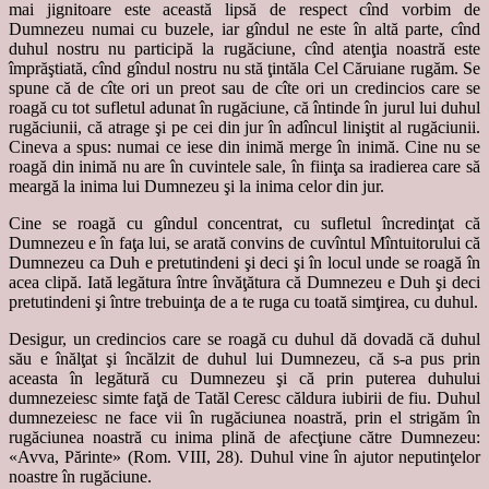
mai jignitoare este această lipsă de respect cînd vorbim de
Dumnezeu numai cu buzele, iar gîndul ne este în altă parte, cînd
duhul nostru nu participă la rugăciune, cînd atenţia noastră este
împrăştiată, cînd gîndul nostru nu stă ţintăla Cel Căruiane rugăm. Se
spune că de cîte ori un preot sau de cîte ori un credincios care se
roagă cu tot sufletul adunat în rugăciune, că întinde în jurul lui duhul
rugăciunii, că atrage şi pe cei din jur în adîncul liniştit al rugăciunii.
Cineva a spus: numai ce iese din inimă merge în inimă. Cine nu se
roagă din inimă nu are în cuvintele sale, în fiinţa sa iradierea care să
meargă la inima lui Dumnezeu şi la inima celor din jur.
Cine se roagă cu gîndul concentrat, cu sufletul încredinţat că
Dumnezeu e în faţa lui, se arată convins de cuvîntul Mîntuitorului că
Dumnezeu ca Duh e pretutindeni şi deci şi în locul unde se roagă în
acea clipă. Iată legătura între învăţătura că Dumnezeu e Duh şi deci
pretutindeni şi între trebuinţa de a te ruga cu toată simţirea, cu duhul.
Desigur, un credincios care se roagă cu duhul dă dovadă că duhul
său e înălţat şi încălzit de duhul lui Dumnezeu, că s-a pus prin
aceasta în legătură cu Dumnezeu şi că prin puterea duhului
dumnezeiesc simte faţă de Tatăl Ceresc căldura iubirii de fiu. Duhul
dumnezeiesc ne face vii în rugăciunea noastră, prin el strigăm în
rugăciunea noastră cu inima plină de afecţiune către Dumnezeu:
«Avva, Părinte» (Rom. VIII, 28). Duhul vine în ajutor neputinţelor
noastre în rugăciune.