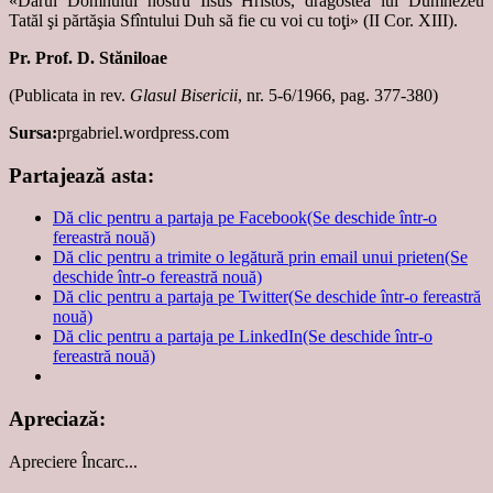
«Darul Domnului nostru Iisus Hristos, dragostea lui Dumnezeu
Tatăl şi părtăşia Sfîntului Duh să fie cu voi cu toţi» (II Cor. XIII).
Pr. Prof. D. Stăniloae
(Publicata in rev.
Glasul Bisericii
, nr. 5-6/1966, pag. 377-380)
Sursa:
prgabriel.wordpress.com
Partajează asta:
Dă clic pentru a partaja pe Facebook(Se deschide într-o
fereastră nouă)
Dă clic pentru a trimite o legătură prin email unui prieten(Se
deschide într-o fereastră nouă)
Dă clic pentru a partaja pe Twitter(Se deschide într-o fereastră
nouă)
Dă clic pentru a partaja pe LinkedIn(Se deschide într-o
fereastră nouă)
Apreciază:
Apreciere
Încarc...