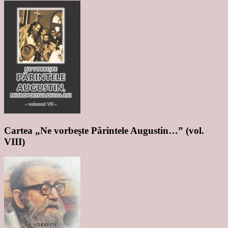
Cartea „Ne vorbeşte Părintele Augustin…” (vol.
VIII)