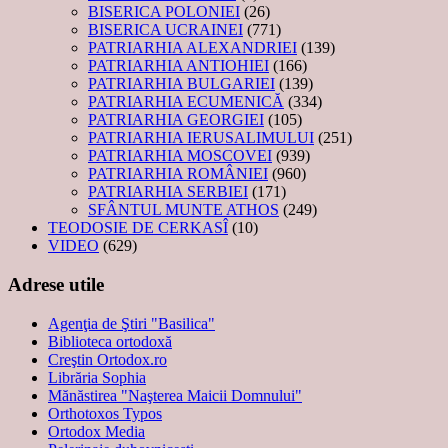
BISERICA POLONIEI
(26)
BISERICA UCRAINEI
(771)
PATRIARHIA ALEXANDRIEI
(139)
PATRIARHIA ANTIOHIEI
(166)
PATRIARHIA BULGARIEI
(139)
PATRIARHIA ECUMENICĂ
(334)
PATRIARHIA GEORGIEI
(105)
PATRIARHIA IERUSALIMULUI
(251)
PATRIARHIA MOSCOVEI
(939)
PATRIARHIA ROMÂNIEI
(960)
PATRIARHIA SERBIEI
(171)
SFÂNTUL MUNTE ATHOS
(249)
TEODOSIE DE CERKASÎ
(10)
VIDEO
(629)
Adrese utile
Agenţia de Ştiri "Basilica"
Biblioteca ortodoxă
Creştin Ortodox.ro
Librăria Sophia
Mănăstirea "Naşterea Maicii Domnului"
Orthotoxos Typos
Ortodox Media