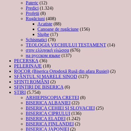
Pateric
(12)
Predici
(1.324)
Profetii
(8)
Rugăciuni
(408)
Acatiste
(88)
Canoane de rugăciune
(156)
Slujbe
(17)
Schismatici
(78)
TEOLOGIA VECHIULUI TESTAMENT
(14)
στην ελληνική γλώσσα
(676)
на русском языке
(137)
PECERSKA
(36)
PELERINAJE
(18)
ROCOR (Biserica Ortodoxă Rusă din afara Rusiei)
(2)
SFÂNTUL ȘI MARELE SINOD
(127)
SFINȚI ROMÂNI
(2)
SFINTIRI DE BISERICA
(6)
ŞTIRI
(5.754)
ARHIEPISCOPIA CRETEI
(8)
BISERICA ALBANIEI
(22)
BISERICA CEHIEI ŞI SLOVACIEI
(25)
BISERICA CIPRULUI
(136)
BISERICA ELADEI
(1.242)
BISERICA FINLANDEI
(2)
BISERICA JAPONIEI
(2)