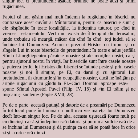
singur loc, ci pretutindeni; aşadar, oriunde ne poate auzi şi primi
rugăciunea.
Faptul că noi găsim mai mult îndemn la rugăciune în biserici nu
contrazice acest cuvînt al Mîntuitorului, pentru că bisericile sunt şi
ele răspîndite în toate localităţile, la îndemîna tuturor, pe cînd în
vremea Testamentului Vechi nu exista decît templul din Ierusalim,
unde trebuiau să meargă, măcar din cînd în cînd, toţi iudeii să se
închine lui Dumnezeu. Acum e prezent Hristos cu trupul şi cu
sîngele Lui în toate bisericile de pretutindeni; în toate e adus jertfăla
Sfînta Liturghiepentru păcatele noastre şi ale morţilor noştri, ca şi
pentru ajutorul nostru în viaţă. Iar bisericile sunt între casele noastre
şi puterea jertfei lui Hristos din biserici se întinde peste şi prin casele
noastre şi noi Îl simţim, pe El, cu darul şi cu ajutorul Lui
pretutindeni, în drumurile şi în ocupaţiile noastre, dacă ne înălţăm pe
aripile rugăciunii cu gîndulla El.«Căci Domnul aproape este» —
spune Sfîntul Apostol Pavel (Filip. IV, 15) şi «în El trăim şi ne
mişcăm şi suntem» (Fapte XVII, 28).
Pe de o parte, această putinţă şi datorie de a preamări pe Dumnezeu
în tot locul pune în lumină cu mult mai vie măreţia lui Dumnezeu
decît într-un singur loc. Pe de alta, aceasta uşurează foarte mult pe
credincioşi ca să-şi îndeplinească datoria şi pornirea sufletească de a
se închina lui Dumnezeu şi dă putinţa ca ea să se poată face în orice
zi şi la orice oră din zi.