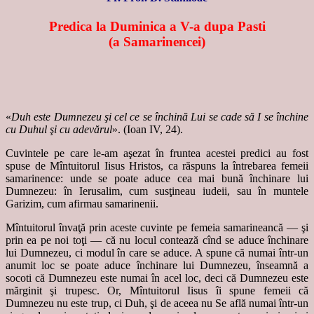
Predica la Duminica a V-a dupa Pasti
(a Samarinencei)
«
Duh este Dumnezeu şi cel ce se închină Lui se cade să I se închine
cu Duhul şi cu adevărul
». (Ioan IV, 24).
Cuvintele pe care le-am aşezat în fruntea acestei predici au fost
spuse de Mîntuitorul Iisus Hristos, ca răspuns la întrebarea femeii
samarinence: unde se poate aduce cea mai bună închinare lui
Dumnezeu: în Ierusalim, cum susţineau iudeii, sau în muntele
Garizim, cum afirmau samarinenii.
Mîntuitorul învaţă prin aceste cuvinte pe femeia samarineancă — şi
prin ea pe noi toţi — că nu locul contează cînd se aduce închinare
lui Dumnezeu, ci modul în care se aduce. A spune că numai într-un
anumit loc se poate aduce închinare lui Dumnezeu, înseamnă a
socoti că Dumnezeu este numai în acel loc, deci că Dumnezeu este
mărginit şi trupesc. Or, Mîntuitorul Iisus îi spune femeii că
Dumnezeu nu este trup, ci Duh, şi de aceea nu Se află numai într-un