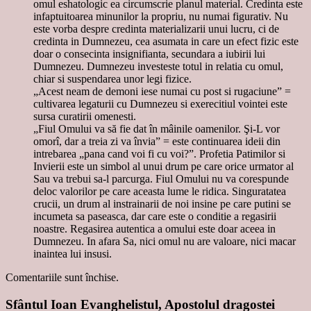
omul eshatologic ea circumscrie planul material. Credinta este
infaptuitoarea minunilor la propriu, nu numai figurativ. Nu
este vorba despre credinta materializarii unui lucru, ci de
credinta in Dumnezeu, cea asumata in care un efect fizic este
doar o consecinta insignifianta, secundara a iubirii lui
Dumnezeu. Dumnezeu investeste totul in relatia cu omul,
chiar si suspendarea unor legi fizice.
„Acest neam de demoni iese numai cu post si rugaciune” =
cultivarea legaturii cu Dumnezeu si exerecitiul vointei este
sursa curatirii omenesti.
„Fiul Omului va să fie dat în mâinile oamenilor. Şi-L vor
omorî, dar a treia zi va învia” = este continuarea ideii din
intrebarea „pana cand voi fi cu voi?”. Profetia Patimilor si
Invierii este un simbol al unui drum pe care orice urmator al
Sau va trebui sa-l parcurga. Fiul Omului nu va corespunde
deloc valorilor pe care aceasta lume le ridica. Singuratatea
crucii, un drum al instrainarii de noi insine pe care putini se
incumeta sa paseasca, dar care este o conditie a regasirii
noastre. Regasirea autentica a omului este doar aceea in
Dumnezeu. In afara Sa, nici omul nu are valoare, nici macar
inaintea lui insusi.
Comentariile sunt închise.
Sfântul Ioan Evanghelistul, Apostolul dragostei