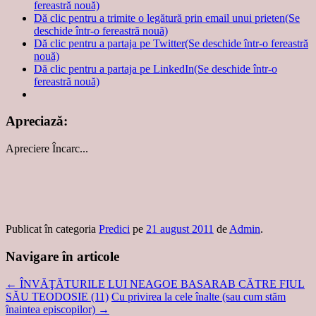
fereastră nouă)
Dă clic pentru a trimite o legătură prin email unui prieten(Se
deschide într-o fereastră nouă)
Dă clic pentru a partaja pe Twitter(Se deschide într-o fereastră
nouă)
Dă clic pentru a partaja pe LinkedIn(Se deschide într-o
fereastră nouă)
Apreciază:
Apreciere
Încarc...
Publicat în categoria
Predici
pe
21 august 2011
de
Admin
.
Navigare în articole
←
ÎNVĂŢĂTURILE LUI NEAGOE BASARAB CĂTRE FIUL
SĂU TEODOSIE (11)
Cu privirea la cele înalte (sau cum stăm
înaintea episcopilor)
→