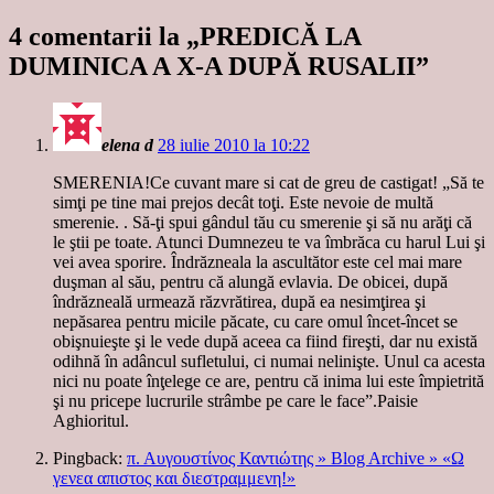
4 comentarii la „
PREDICĂ LA
DUMINICA A X-A DUPĂ RUSALII
”
elena d
28 iulie 2010 la 10:22
SMERENIA!Ce cuvant mare si cat de greu de castigat! „Să te
simţi pe tine mai prejos decât toţi. Este nevoie de multă
smerenie. . Să-ţi spui gândul tău cu smerenie şi să nu arăţi că
le ştii pe toate. Atunci Dumnezeu te va îmbrăca cu harul Lui şi
vei avea sporire. Îndrăzneala la ascultător este cel mai mare
duşman al său, pentru că alungă evlavia. De obicei, după
îndrăzneală urmează răzvrătirea, după ea nesimţirea şi
nepăsarea pentru micile păcate, cu care omul încet-încet se
obişnuieşte şi le vede după aceea ca fiind fireşti, dar nu există
odihnă în adâncul sufletului, ci numai nelinişte. Unul ca acesta
nici nu poate înţelege ce are, pentru că inima lui este împietrită
şi nu pricepe lucrurile strâmbe pe care le face”.Paisie
Aghioritul.
Pingback:
π. Αυγουστίνος Καντιώτης » Blog Archive » «Ω
γενεα απιστος και διεστραμμενη!»