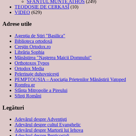
SFÂNTUL MUNTE ATHOS
(249)
TEODOSIE DE CERKASÎ
(10)
VIDEO
(629)
Adrese utile
Agenţia de Ştiri "Basilica"
Biblioteca ortodoxă
Creştin Ortodox.ro
Librăria Sophia
Mănăstirea "Naşterea Maicii Domnului"
Orthotoxos Typos
Ortodox Media
Pelerinaje duhovnicești
PEMPTOUSIA – Asociația Prietenilor Mănăstirii Vatoped
Romfea.gr
Sfânta Mitropolie a Pireului
Sfinţi Români
Legături
Adevărul despre Adventişti
Adevărul despre cultul Evanghelic
Adevărul despre Martorii lui Iehova
Adevărul despre Penticostali