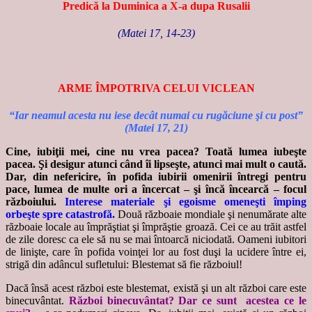
Predică la Duminica a X-a dupa Rusalii
(Matei 17, 14-23)
ARME ÎMPOTRIVA CELUI VICLEAN
“Iar neamul acesta nu iese decât numai cu rugăciune şi cu post”
(Matei 17, 21)
Cine, iubiţii mei, cine nu vrea pacea? Toată lumea iubeşte
pacea. Şi desigur atunci când îi lipseşte, atunci mai mult o caută.
Dar, din nefericire, în pofida iubirii omenirii întregi pentru
pace, lumea de multe ori a încercat – şi încă încearcă – focul
războiului.
Interese materiale şi egoisme omeneşti împing
orbeşte spre catastrofă.
Două războaie mondiale şi nenumărate alte
războaie locale au împrăştiat şi împrăştie groază. Cei ce au trăit astfel
de zile doresc ca ele să nu se mai întoarcă niciodată. Oameni iubitori
de linişte, care în pofida voinţei lor au fost duşi la ucidere între ei,
strigă din adâncul sufletului: Blestemat să fie războiul!
Dacă însă acest război este blestemat, există şi un alt război care este
binecuvântat.
Război binecuvântat? Dar ce sunt acestea ce le