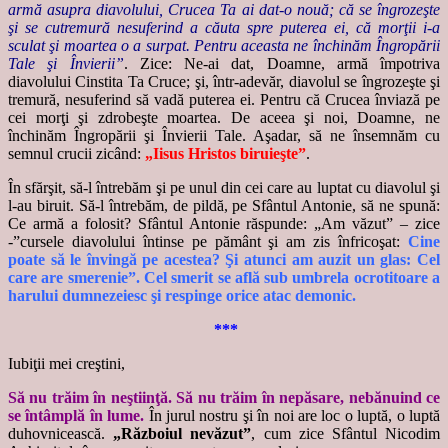
armă asupra diavolului, Crucea Ta ai dat-o nouă; că se îngrozeşte
şi se cutremură nesuferind a căuta spre puterea ei, că morţii i-a
sculat şi moartea o a surpat. Pentru aceasta ne închinăm Îngropării
Tale şi Învierii”
. Zice: Ne-ai dat, Doamne, armă împotriva
diavolului Cinstita Ta Cruce; şi, într-adevăr, diavolul se îngrozeşte şi
tremură, nesuferind să vadă puterea ei. Pentru că Crucea înviază pe
cei morţi şi zdrobeşte moartea. De aceea şi noi, Doamne, ne
închinăm Îngropării şi Învierii Tale. Aşadar, să ne însemnăm cu
semnul crucii zicând:
„Iisus Hristos biruieşte”
.
În sfărşit, să-l întrebăm şi pe unul din cei care au luptat cu diavolul şi
l-au biruit. Să-l întrebăm, de pildă, pe Sfântul Antonie, să ne spună:
Ce armă a folosit? Sfântul Antonie răspunde: „Am văzut” – zice
-”cursele diavolului întinse pe pământ şi am zis înfricoşat:
Cine
poate să le învingă pe acestea? Şi atunci am auzit un glas: Cel
care are smerenie”. Cel smerit se află sub umbrela ocrotitoare a
harului dumnezeiesc şi respinge orice atac demonic.
***
Iubiţii mei creştini,
Să nu trăim în neştiinţă. Să nu trăim în nepăsare, nebănuind ce
se întâmplă în lume.
În jurul nostru şi în noi are loc o luptă, o luptă
duhovnicească.
„Războiul nevăzut”
, cum zice Sfântul Nicodim