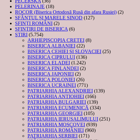
PECERSKA
(36)
PELERINAJE
(18)
ROCOR (Biserica Ortodoxă Rusă din afara Rusiei)
(2)
SFÂNTUL ȘI MARELE SINOD
(127)
SFINȚI ROMÂNI
(2)
SFINTIRI DE BISERICA
(6)
ŞTIRI
(5.754)
ARHIEPISCOPIA CRETEI
(8)
BISERICA ALBANIEI
(22)
BISERICA CEHIEI ŞI SLOVACIEI
(25)
BISERICA CIPRULUI
(136)
BISERICA ELADEI
(1.242)
BISERICA FINLANDEI
(2)
BISERICA JAPONIEI
(2)
BISERICA POLONIEI
(26)
BISERICA UCRAINEI
(771)
PATRIARHIA ALEXANDRIEI
(139)
PATRIARHIA ANTIOHIEI
(166)
PATRIARHIA BULGARIEI
(139)
PATRIARHIA ECUMENICĂ
(334)
PATRIARHIA GEORGIEI
(105)
PATRIARHIA IERUSALIMULUI
(251)
PATRIARHIA MOSCOVEI
(939)
PATRIARHIA ROMÂNIEI
(960)
PATRIARHIA SERBIEI
(171)