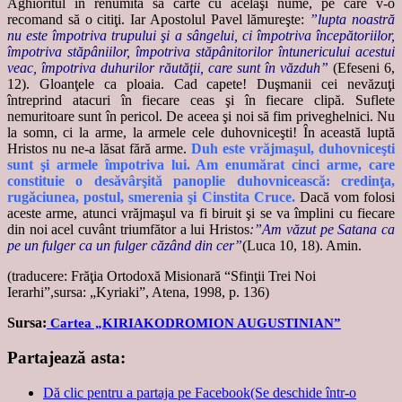
Aghioritul în renumita sa carte cu acelaşi nume, pe care v-o
recomand să o citiţi. Iar Apostolul Pavel lămureşte:
”lupta noastră
nu este împotriva trupului şi a sângelui, ci împotriva începătoriilor,
împotriva stăpâniilor, împotriva stăpânitorilor întunericului acestui
veac, împotriva duhurilor răutăţii, care sunt în văzduh”
(Efeseni 6,
12). Gloanţele ca ploaia. Cad capete! Duşmanii cei nevăzuţi
întreprind atacuri în fiecare ceas şi în fiecare clipă. Suflete
nemuritoare sunt în pericol. De aceea şi noi să fim priveghelnici. Nu
la somn, ci la arme, la armele cele duhovniceşti! În această luptă
Hristos nu ne-a lăsat fără arme.
Duh este vrăjmaşul, duhovniceşti
sunt şi armele împotriva lui. Am enumărat cinci arme, care
constituie o desăvârşită panoplie duhovnicească: credinţa,
rugăciunea, postul, smerenia şi Cinstita Cruce.
Dacă vom folosi
aceste arme, atunci vrăjmaşul va fi biruit şi se va împlini cu fiecare
din noi acel cuvânt triumfător a lui Hristos
:”Am văzut pe Satana ca
pe un fulger ca un fulger căzând din cer”
(Luca 10, 18). Amin.
(traducere: Frăţia Ortodoxă Misionară “Sfinţii Trei Noi
Ierarhi”,sursa: „Kyriaki”, Atena, 1998, p. 136)
Sursa:
Cartea „KIRIAKODROMION AUGUSTINIAN”
Partajează asta:
Dă clic pentru a partaja pe Facebook(Se deschide într-o