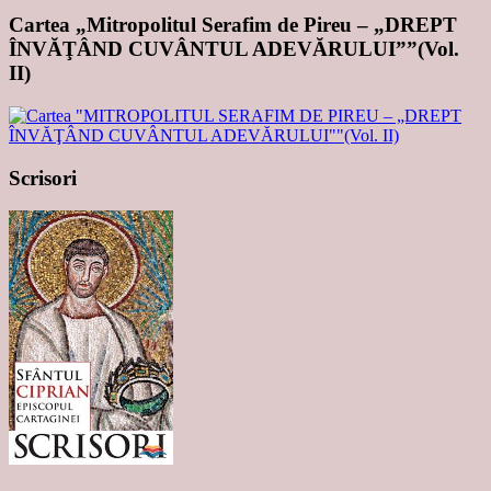
Cartea „Mitropolitul Serafim de Pireu – „DREPT
ÎNVĂŢÂND CUVÂNTUL ADEVĂRULUI””(Vol.
II)
Scrisori