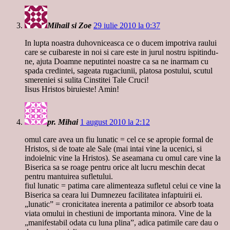
Mihail si Zoe
29 iulie 2010 la 0:37
In lupta noastra duhovniceasca ce o ducem impotriva raului
care se cuibareste in noi si care este in jurul nostru ispitindu-
ne, ajuta Doamne neputintei noastre ca sa ne inarmam cu
spada credintei, sageata rugaciunii, platosa postului, scutul
smereniei si sulita Cinstitei Tale Cruci!
Iisus Hristos biruieste! Amin!
pr. Mihai
1 august 2010 la 2:12
omul care avea un fiu lunatic = cel ce se apropie formal de
Hristos, si de toate ale Sale (mai intai vine la ucenici, si
indoielnic vine la Hristos). Se aseamana cu omul care vine la
Biserica sa se roage pentru orice alt lucru meschin decat
pentru mantuirea sufletului.
fiul lunatic = patima care alimenteaza sufletul celui ce vine la
Biserica sa ceara lui Dumnezeu facilitatea infaptuirii ei.
„lunatic” = cronicitatea inerenta a patimilor ce absorb toata
viata omului in chestiuni de importanta minora. Vine de la
„manifestabil odata cu luna plina”, adica patimile care dau o