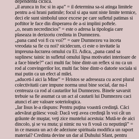
dependenta ciclica.
„il arunca in foc si in apa” = il determina sa-si atinga limitele
pentru a-si hrani patimile; focul si apa sunt niste limite termice,
deci ele sunt simbolul unor excese pe care sufletul patimas si
poftitor le face din disperarea de a-si implini poftele.
„o, neam necredincios” = este o adresa la tipologia care
plaseaza in derizoriu credinta in Dumnezeu.
„pana cand voi fi cu voi?” = oare Dumnezeu va inceta
vreodata sa fie cu noi? nicidecum, ci este o invitatie la
impreuna-lucrarea omului cu El. Adica, „pana cand sa
suplinesc tainic in sufletul omului lipsa motivatiei interioare de
a face binele?” caci multi fac bine dintr-un reflex si nu ca un
rod al convingerilor lor, multi fac bine dintr-o datorie sociala si
mai putin ca un efect al milei.
„aduceti-l aici la Mine” = Hristos se adreseaza cu acest plural
colectivitatii care impune norma unui bine social, dar nu-l
centreaza ca rod al cautarilor lui Dumnezeu. Binele savarsit
trebuie sa fie asumat ca un act al cautarii lui Dumnezeu caci
atunci el are valoare soteriologica.
„Iar Iisus le-a răspuns: Pentru puţina voastră credinţă. Căci
adevărat grăiesc vouă: Dacă veţi avea credinţă în voi cât un
grăunte de muştar, veţi zice muntelui acestuia: Mută-te de aici
dincolo, şi se va muta; şi nimic nu va fi vouă cu neputinţă” =
in ce masura un act de adeziune spirituala modifica un raport
material? Credinta devine un dar al Duhului Sfant, pentru