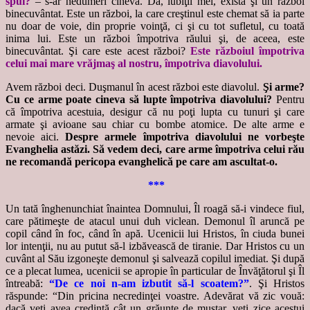
spui?
– s-ar nedumeri cineva. Da, iubiţii mei, există şi un război
binecuvântat. Este un război, la care creştinul este chemat să ia parte
nu doar de voie, din proprie voinţă, ci şi cu tot sufletul, cu toată
inima lui. Este un război împotriva răului şi, de aceea, este
binecuvântat. Şi care este acest război?
Este războiul împotriva
celui mai mare vrăjmaş al nostru, împotriva diavolului.
Avem război deci. Duşmanul în acest război este diavolul.
Şi arme?
Cu ce arme poate cineva să lupte împotriva diavolului?
Pentru
că împotriva acestuia, desigur că nu poţi lupta cu tunuri şi care
armate şi avioane sau chiar cu bombe atomice. De alte arme e
nevoie aici.
Despre armele împotriva diavolului ne vorbeşte
Evanghelia astăzi. Să vedem deci, care arme împotriva celui rău
ne recomandă pericopa evanghelică pe care am ascultat-o.
***
Un tată înghenunchiat înaintea Domnului, Îl roagă să-i vindece fiul,
care pătimeşte de atacul unui duh viclean. Demonul îl aruncă pe
copil când în foc, când în apă. Ucenicii lui Hristos, în ciuda bunei
lor intenţii, nu au putut să-l izbăvească de tiranie. Dar Hristos cu un
cuvânt al Său izgoneşte demonul şi salvează copilul imediat. Şi după
ce a plecat lumea, ucenicii se apropie în particular de Învăţătorul şi Îl
întreabă:
“De ce noi n-am izbutit să-l scoatem?”
. Şi Hristos
răspunde: “Din pricina necredinţei voastre. Adevărat vă zic vouă:
dacă veţi avea credinţă cât un grăunte de muştar, veţi zice acestui