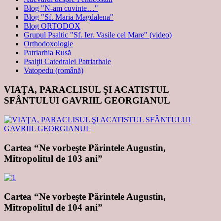
Blog "N-am cuvinte…"
Blog "Sf. Maria Magdalena"
Blog ORTODOX
Grupul Psaltic "Sf. Ier. Vasile cel Mare" (video)
Orthodoxologie
Patriarhia Rusă
Psalţii Catedralei Patriarhale
Vatopedu (română)
VIAŢA, PARACLISUL ŞI ACATISTUL
SFÂNTULUI GAVRIIL GEORGIANUL
Cartea “Ne vorbeşte Părintele Augustin,
Mitropolitul de 103 ani”
Cartea “Ne vorbeşte Părintele Augustin,
Mitropolitul de 104 ani”