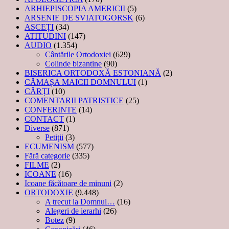
ARHIEPISCOPIA AMERICII
(5)
ARSENIE DE SVIATOGORSK
(6)
ASCEȚI
(34)
ATITUDINI
(147)
AUDIO
(1.354)
Cântările Ortodoxiei
(629)
Colinde bizantine
(90)
BISERICA ORTODOXĂ ESTONIANĂ
(2)
CĂMAȘA MAICII DOMNULUI
(1)
CĂRȚI
(10)
COMENTARII PATRISTICE
(25)
CONFERINTE
(14)
CONTACT
(1)
Diverse
(871)
Petiţii
(3)
ECUMENISM
(577)
Fără categorie
(335)
FILME
(2)
ICOANE
(16)
Icoane făcătoare de minuni
(2)
ORTODOXIE
(9.448)
A trecut la Domnul…
(16)
Alegeri de ierarhi
(26)
Botez
(9)