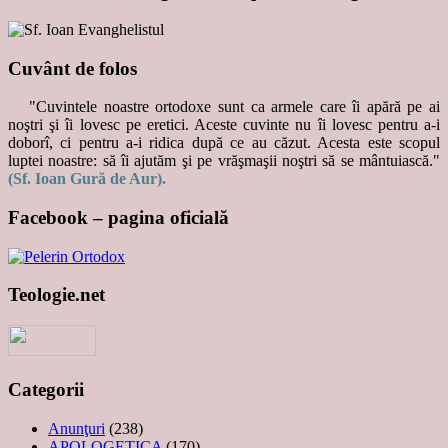
Cuvânt de folos
"Cuvintele noastre ortodoxe sunt ca armele care îi apără pe ai
noştri şi îi lovesc pe eretici. Aceste cuvinte nu îi lovesc pentru a-i
doborî, ci pentru a-i ridica după ce au căzut. Acesta este scopul
luptei noastre: să îi ajutăm şi pe vrăşmaşii noştri să se mântuiască."
(Sf. Ioan Gură de Aur).
Facebook – pagina oficială
Teologie.net
Categorii
Anunţuri
(238)
APOLOGETICA
(170)