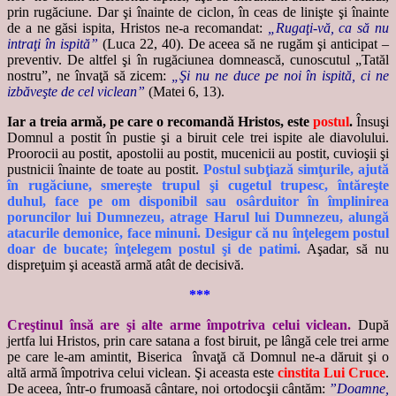
prin rugăciune. Dar şi înainte de ciclon, în ceas de linişte şi înainte
de a ne găsi ispita, Hristos ne-a recomandat:
„Rugaţi-vă, ca să nu
intraţi în ispită”
(Luca 22, 40). De aceea să ne rugăm şi anticipat –
preventiv. De altfel şi în rugăciunea domnească, cunoscutul „Tatăl
nostru”, ne învaţă să zicem:
„Şi nu ne duce pe noi în ispită, ci ne
izbăveşte de cel viclean”
(Matei 6, 13).
Iar a treia armă, pe care o recomandă Hristos, este
postul
.
Însuşi
Domnul a postit în pustie şi a biruit cele trei ispite ale diavolului.
Proorocii au postit, apostolii au postit, mucenicii au postit, cuvioşii şi
pustnicii înainte de toate au postit.
Postul subţiază simţurile, ajută
în rugăciune, smereşte trupul şi cugetul trupesc, întăreşte
duhul, face pe om disponibil sau osârduitor în împlinirea
poruncilor lui Dumnezeu, atrage Harul lui Dumnezeu, alungă
atacurile demonice, face minuni. Desigur că nu înţelegem postul
doar de bucate; înţelegem postul şi de patimi.
Aşadar, să nu
dispreţuim şi această armă atât de decisivă.
***
Creştinul însă are şi alte arme împotriva celui viclean.
După
jertfa lui Hristos, prin care satana a fost biruit, pe lângă cele trei arme
pe care le-am amintit, Biserica învaţă că Domnul ne-a dăruit şi o
altă armă împotriva celui viclean. Şi aceasta este
cinstita Lui Cruce
.
De aceea, într-o frumoasă cântare, noi ortodocşii cântăm:
”Doamne,