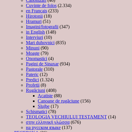
Canonizări
(46)
Cuvinte de folos
(2.334)
en Français
(233)
Hirotonii
(18)
Hramuri
(51)
Imagini/fotografii
(347)
in English
(148)
Interviuri
(10)
Mari duhovnici
(835)
Minuni
(90)
Moaşte
(79)
Onomastici
(4)
Pagini de Sinaxar
(934)
Pastorale
(310)
Pateric
(12)
Predici
(1.324)
Profetii
(8)
Rugăciuni
(408)
Acatiste
(88)
Canoane de rugăciune
(156)
Slujbe
(17)
Schismatici
(78)
TEOLOGIA VECHIULUI TESTAMENT
(14)
στην ελληνική γλώσσα
(676)
на русском языке
(137)