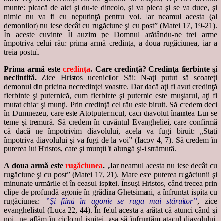
munte: pleacă de aici şi du-te dincolo, şi va pleca şi se va duce, şi
nimic nu va fi cu neputinţă pentru voi. Iar neamul acesta (al
demonilor) nu iese decât cu rugăciune şi cu post” (Matei 17, 19-21).
În aceste cuvinte Îl auzim pe Domnul arătându-ne trei arme
împotriva celui rău: prima armă credinţa, a doua rugăciunea, iar a
treia postul.
Prima armă este
credinţa
.
Care credinţă? Credinţa fierbinte şi
neclintită.
Zice Hristos ucenicilor Săi: N-aţi putut să scoateţi
demonul din pricina necredinţei voastre. Dar dacă aţi fi avut credinţă
fierbinte şi puternică, cum fierbinte şi puternic este muştarul, aţi fi
mutat chiar şi munţi. Prin credinţă cel rău este biruit. Să credem deci
în Dumnezeu, care este Atotputernicul, căci diavolul înaintea Lui se
teme şi tremură. Să credem în cuvântul Evangheliei, care confirmă
că dacă ne împotrivim diavolului, acela va fugi biruit: „Staţi
împotriva diavolului şi va fugi de la voi” (Iacov 4, 7). Să credem în
puterea lui Hristos, care şi munţii îi alungă şi-i strămută.
A doua armă este
rugăciunea
.
„Iar neamul acesta nu iese decât cu
rugăciune şi cu post” (Matei 17, 21). Mare este puterea rugăciunii şi
minunate urmările ei în ceasul ispitei. Însuşi Hristos, când trecea prin
clipe de profundă agonie în grădina Ghetsimani, a înfruntat ispita cu
rugăciunea:
”Şi fiind în agonie se ruga mai stăruitor”
, zice
evanghelistul (Luca 22, 44). În felul acesta a arătat că atunci când şi
noi ne aflăm în ciclonul ispitei, aşa să înfruntăm atacul diavolului,