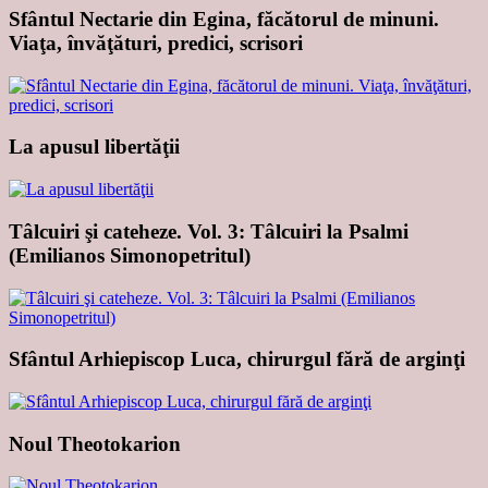
Sfântul Nectarie din Egina, făcătorul de minuni.
Viaţa, învăţături, predici, scrisori
La apusul libertăţii
Tâlcuiri şi cateheze. Vol. 3: Tâlcuiri la Psalmi
(Emilianos Simonopetritul)
Sfântul Arhiepiscop Luca, chirurgul fără de arginţi
Noul Theotokarion