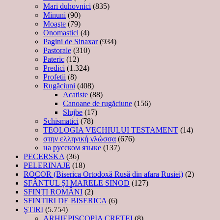
Mari duhovnici
(835)
Minuni
(90)
Moaşte
(79)
Onomastici
(4)
Pagini de Sinaxar
(934)
Pastorale
(310)
Pateric
(12)
Predici
(1.324)
Profetii
(8)
Rugăciuni
(408)
Acatiste
(88)
Canoane de rugăciune
(156)
Slujbe
(17)
Schismatici
(78)
TEOLOGIA VECHIULUI TESTAMENT
(14)
στην ελληνική γλώσσα
(676)
на русском языке
(137)
PECERSKA
(36)
PELERINAJE
(18)
ROCOR (Biserica Ortodoxă Rusă din afara Rusiei)
(2)
SFÂNTUL ȘI MARELE SINOD
(127)
SFINȚI ROMÂNI
(2)
SFINTIRI DE BISERICA
(6)
ŞTIRI
(5.754)
ARHIEPISCOPIA CRETEI
(8)