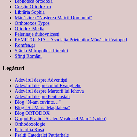
Biblioteca ortodoxă
Creştin Ortodox.ro
Librăria Sophia
Mănăstirea "Naşterea Maicii Domnului"
Orthotoxos Typos
Ortodox Media
Pelerinaje duhovnicești
PEMPTOUSIA – Asociația Prietenilor Mănăstirii Vatoped
Romfea.gr
Sfânta Mitropolie a Pireului
Sfinţi Români
Legături
Adevărul despre Adventişti
Adevărul despre cultul Evanghelic
Adevărul despre Martorii lui Iehova
Adevărul despre Penticostali
Blog "N-am cuvinte…"
Blog "Sf. Maria Magdalena"
Blog ORTODOX
Grupul Psaltic "Sf. Ier. Vasile cel Mare" (video)
Orthodoxologie
Patriarhia Rusă
Psalţii Catedralei Patriarhale