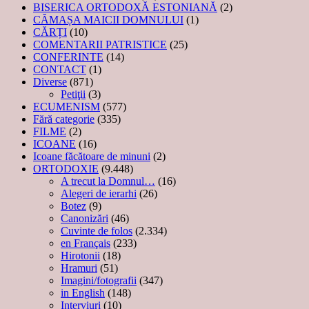
BISERICA ORTODOXĂ ESTONIANĂ
(2)
CĂMAȘA MAICII DOMNULUI
(1)
CĂRȚI
(10)
COMENTARII PATRISTICE
(25)
CONFERINTE
(14)
CONTACT
(1)
Diverse
(871)
Petiţii
(3)
ECUMENISM
(577)
Fără categorie
(335)
FILME
(2)
ICOANE
(16)
Icoane făcătoare de minuni
(2)
ORTODOXIE
(9.448)
A trecut la Domnul…
(16)
Alegeri de ierarhi
(26)
Botez
(9)
Canonizări
(46)
Cuvinte de folos
(2.334)
en Français
(233)
Hirotonii
(18)
Hramuri
(51)
Imagini/fotografii
(347)
in English
(148)
Interviuri
(10)