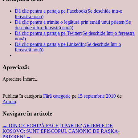
Dă clic pentru a partaja pe Facebook(Se deschide într-o
fereastră nouă)
Dă clic pentru a trimite o legătură prin email unui prieten(Se
deschide într-o fereastră nouă)
Dă clic pentru a partaja pe Twitter(Se deschide într-o fereastră
nouă)
Dă clic pentru a partaja pe LinkedIn(Se deschide într-o
fereastră nouă)
Apreciază:
Apreciere
Încarc...
Publicat în categoria
Fără categorie
pe
15 septembrie 2010
de
Admin
.
Navigare în articole
←
DIN CE ECHIPĂ FACEŢI PARTE?
ARTEMIE DE
KOSOVO: SUNT EPISCOPUL CANONIC DE RAŞKA-
PRIZREN!
→