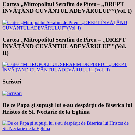
Cartea „Mitropolitul Serafim de Pireu– „DREPT
ÎNVĂŢÂND CUVÂNTUL ADEVĂRULUI””(Vol. I)
Cartea „Mitropolitul Serafim de Pireu – „DREPT
ÎNVĂŢÂND CUVÂNTUL ADEVĂRULUI””(Vol.
II)
Scrisori
De ce Papa şi supuşii lui s-au despărţit de Biserica lui
Hristos de Sf. Nectarie de la Eghina