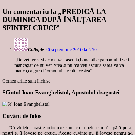
Un comentariu la „
PREDICĂ LA
DUMINICA DUPĂ ÎNĂLŢAREA
SFINTEI CRUCI
”
Caliopie
20 septembrie 2010 la 5:50
„De veti vrea si de ma veti asculta,bunatatile pamantului veti
manca;iar de nu veti vrea si nu ma veti asculta,sabia va va
manca,ca gura Domnului a grait acestea”
Comentariile sunt închise.
Sfântul Ioan Evanghelistul, Apostolul dragostei
Cuvânt de folos
"Cuvintele noastre ortodoxe sunt ca armele care îi apără pe ai
noştri şi îi lovesc pe eretici. Aceste cuvinte nu îi lovesc pentru a-i