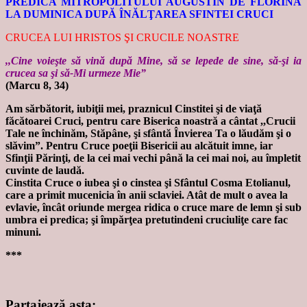
PREDICA MITROPOLITULUI AUGUSTIN DE FLORINA
LA DUMINICA DUPĂ ÎNĂLŢAREA SFINTEI CRUCI
CRUCEA LUI HRISTOS ŞI CRUCILE NOASTRE
,,Cine voieşte să vină după Mine, să se lepede de sine, să-şi ia
crucea sa şi să-Mi urmeze Mie”
(Marcu 8, 34)
Am sărbătorit, iubiţii mei, praznicul Cinstitei şi de viaţă
făcătoarei Cruci, pentru care Biserica noastră a cântat ,,Crucii
Tale ne închinăm, Stăpâne, şi sfântă Învierea Ta o lăudăm şi o
slăvim”. Pentru Cruce poeţii Bisericii au alcătuit imne, iar
Sfinţii Părinţi, de la cei mai vechi până la cei mai noi, au împletit
cuvinte de laudă.
Cinstita Cruce o iubea şi o cinstea şi Sfântul Cosma Etolianul,
care a primit mucenicia în anii sclaviei. Atât de mult o avea la
evlavie, încât oriunde mergea ridica o cruce mare de lemn şi sub
umbra ei predica; şi împărţea pretutindeni cruciuliţe care fac
minuni.
***
Partajează asta: