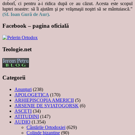
doborî, ci pentru a-i ridica după ce au căzut. Acesta este scopul
luptei noastre: să îi ajutăm şi pe vrăşmaşii noştri să se mântuiască."
(Sf. Ioan Gură de Aur).
Facebook – pagina oficială
Teologie.net
Categorii
Anunţuri
(238)
APOLOGETICA
(170)
ARHIEPISCOPIA AMERICII
(5)
ARSENIE DE SVIATOGORSK
(6)
ASCEȚI
(34)
ATITUDINI
(147)
AUDIO
(1.354)
Cântările Ortodoxiei
(629)
Colinde bizantine
(90)