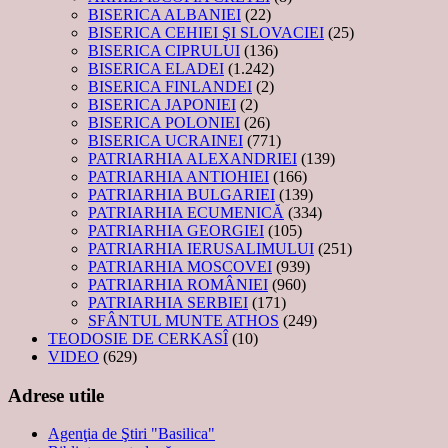
BISERICA ALBANIEI
(22)
BISERICA CEHIEI ŞI SLOVACIEI
(25)
BISERICA CIPRULUI
(136)
BISERICA ELADEI
(1.242)
BISERICA FINLANDEI
(2)
BISERICA JAPONIEI
(2)
BISERICA POLONIEI
(26)
BISERICA UCRAINEI
(771)
PATRIARHIA ALEXANDRIEI
(139)
PATRIARHIA ANTIOHIEI
(166)
PATRIARHIA BULGARIEI
(139)
PATRIARHIA ECUMENICĂ
(334)
PATRIARHIA GEORGIEI
(105)
PATRIARHIA IERUSALIMULUI
(251)
PATRIARHIA MOSCOVEI
(939)
PATRIARHIA ROMÂNIEI
(960)
PATRIARHIA SERBIEI
(171)
SFÂNTUL MUNTE ATHOS
(249)
TEODOSIE DE CERKASÎ
(10)
VIDEO
(629)
Adrese utile
Agenţia de Ştiri "Basilica"