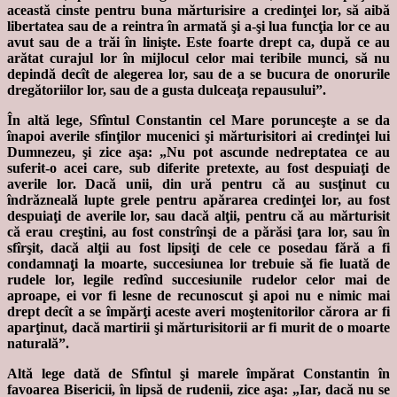
această cinste pentru buna mărturisire a credinţei lor, să aibă
libertatea sau de a reintra în armată şi a-şi lua funcţia lor ce au
avut sau de a trăi în linişte. Este foarte drept ca, după ce au
arătat curajul lor în mijlocul celor mai teribile munci, să nu
depindă decît de alegerea lor, sau de a se bucura de onorurile
dregătoriilor lor, sau de a gusta dulceaţa repausului”.
În altă lege, Sfîntul Constantin cel Mare porunceşte a se da
înapoi averile sfinţilor mucenici şi mărturisitori ai credinţei lui
Dumnezeu, şi zice aşa: „Nu pot ascunde nedreptatea ce au
suferit-o acei care, sub diferite pretexte, au fost despuiaţi de
averile lor. Dacă unii, din ură pentru că au susţinut cu
îndrăzneală lupte grele pentru apărarea credinţei lor, au fost
despuiaţi de averile lor, sau dacă alţii, pentru că au mărturisit
că erau creştini, au fost constrînşi de a părăsi ţara lor, sau în
sfîrşit, dacă alţii au fost lipsiţi de cele ce posedau fără a fi
condamnaţi la moarte, succesiunea lor trebuie să fie luată de
rudele lor, legile redînd succesiunile rudelor celor mai de
aproape, ei vor fi lesne de recunoscut şi apoi nu e nimic mai
drept decît a se împărţi aceste averi moştenitorilor cărora ar fi
aparţinut, dacă martirii şi mărturisitorii ar fi murit de o moarte
naturală”.
Altă lege dată de Sfîntul şi marele împărat Constantin în
favoarea Bisericii, în lipsă de rudenii, zice aşa: „Iar, dacă nu se