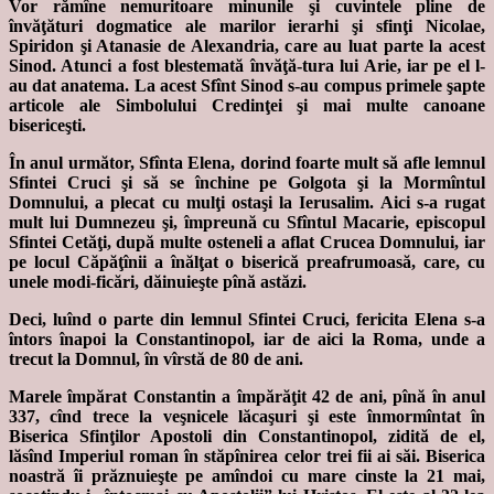
Vor rămîne nemuritoare minunile şi cuvintele pline de
învăţături dogmatice ale marilor ierarhi şi sfinţi Nicolae,
Spiridon şi Atanasie de Alexandria, care au luat parte la acest
Sinod. Atunci a fost blestemată învăţă-tura lui Arie, iar pe el l-
au dat anatema. La acest Sfînt Sinod s-au compus primele şapte
articole ale Simbolului Credinţei şi mai multe canoane
bisericeşti.
În anul următor, Sfînta Elena, dorind foarte mult să afle lemnul
Sfintei Cruci şi să se închine pe Golgota şi la Mormîntul
Domnului, a plecat cu mulţi ostaşi la Ierusalim. Aici s-a rugat
mult lui Dumnezeu şi, împreună cu Sfîntul Macarie, episcopul
Sfintei Cetăţi, după multe osteneli a aflat Crucea Domnului, iar
pe locul Căpăţînii a înălţat o biserică preafrumoasă, care, cu
unele modi-ficări, dăinuieşte pînă astăzi.
Deci, luînd o parte din lemnul Sfintei Cruci, fericita Elena s-a
întors înapoi la Constantinopol, iar de aici la Roma, unde a
trecut la Domnul, în vîrstă de 80 de ani.
Marele împărat Constantin a împărăţit 42 de ani, pînă în anul
337, cînd trece la veşnicele lăcaşuri şi este înmormîntat în
Biserica Sfinţilor Apostoli din Constantinopol, zidită de el,
lăsînd Imperiul roman în stăpînirea celor trei fii ai săi. Biserica
noastră îi prăznuieşte pe amîndoi cu mare cinste la 21 mai,