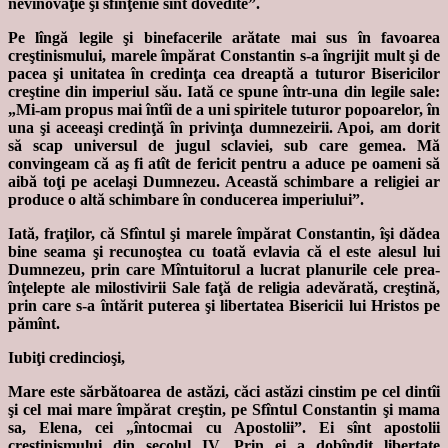
nevinovăţie şi sfinţenie sînt dovedite”.
Pe lîngă legile şi binefacerile arătate mai sus în favoarea
creştinismului, marele împărat Constantin s-a îngrijit mult şi de
pacea şi unitatea în credinţa cea dreaptă a tuturor Bisericilor
creştine din imperiul său. Iată ce spune într-una din legile sale:
„Mi-am propus mai întîi de a uni spiritele tuturor popoarelor, în
una şi aceeaşi credinţă în privinţa dumnezeirii. Apoi, am dorit
să scap universul de jugul sclaviei, sub care gemea. Mă
convingeam că aş fi atît de fericit pentru a aduce pe oameni să
aibă toţi pe acelaşi Dumnezeu. Această schimbare a religiei ar
produce o altă schimbare în conducerea imperiului”.
Iată, fraţilor, că Sfîntul şi marele împărat Constantin, îşi dădea
bine seama şi recunoştea cu toată evlavia că el este alesul lui
Dumnezeu, prin care Mîntuitorul a lucrat planurile cele prea-
înţelepte ale milostivirii Sale faţă de religia adevărată, creştină,
prin care s-a întărit puterea şi libertatea Bisericii lui Hristos pe
pămînt.
Iubiţi credincioşi,
Mare este sărbătoarea de astăzi, căci astăzi cinstim pe cel dintîi
şi cel mai mare împărat creştin, pe Sfîntul Constantin şi mama
sa, Elena, cei „întocmai cu Apostolii”. Ei sînt apostolii
creştinismului din secolul IV. Prin ei a dobîndit libertate