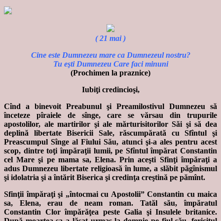
( 21 mai )
Cine este Dumnezeu mare ca Dumnezeul nostru?
Tu eşti Dumnezeu Care faci minuni
(Prochimen la praznice)
Iubiţi credincioşi,
Cînd a binevoit Preabunul şi Preamilostivul Dumnezeu să
înceteze pîraiele de sînge, care se vărsau din trupurile
apostolilor, ale martirilor şi ale mărturisitorilor Săi şi să dea
deplină libertate Bisericii Sale, răscumpărată cu Sfîntul şi
Preascumpul Sînge al Fiului Său, atunci şi-a ales pentru acest
scop, dintre toţi împăraţii lumii, pe Sfîntul împărat Constantin
cel Mare şi pe mama sa, Elena. Prin aceşti Sfinţi împăraţi a
adus Dumnezeu libertate religioasă în lume, a slăbit păgînismul
şi idolatria şi a întărit Biserica şi credinţa creştină pe pămînt.
Sfinţii împăraţi şi „întocmai cu Apostolii” Constantin cu maica
sa, Elena, erau de neam roman. Tatăl său, împăratul
Constantin Clor împărăţea peste Galia şi Insulele britanice.
După moartea sa a lăsat urmaş la domnie pe fiul său, fericitul