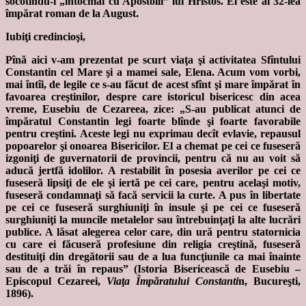
socotindu-i „întocmai cu Apostolii” lui Hristos. El este al 32-lea
împărat roman de la August.
Iubiţi credincioşi,
Pînă aici v-am prezentat pe scurt viaţa şi activitatea Sfîntului
Constantin cel Mare şi a mamei sale, Elena. Acum vom vorbi,
mai întîi, de legile ce s-au făcut de acest sfînt şi mare împărat în
favoarea creştinilor, despre care istoricul bisericesc din acea
vreme, Eusebiu de Cezareea, zice: „S-au publicat atunci de
împăratul Constantin legi foarte blînde şi foarte favorabile
pentru creştini. Aceste legi nu exprimau decît evlavie, repausul
popoarelor şi onoarea Bisericilor. El a chemat pe cei ce fuseseră
izgoniţi de guvernatorii de provincii, pentru că nu au voit să
aducă jertfă idolilor. A restabilit în posesia averilor pe cei ce
fuseseră lipsiţi de ele şi iertă pe cei care, pentru acelaşi motiv,
fuseseră condamnaţi să facă servicii la curte. A pus în libertate
pe cei ce fuseseră surghiuniţi în insule şi pe cei ce fuseseră
surghiuniţi la muncile metalelor sau întrebuinţaţi la alte lucrări
publice. A lăsat alegerea celor care, din ură pentru statornicia
cu care ei făcuseră profesiune din religia creştină, fuseseră
destituiţi din dregătorii sau de a lua funcţiunile ca mai înainte
sau de a trăi în repaus” (Istoria Bisericească de Eusebiu –
Episcopul Cezareei,
Viaţa Împăratului Constanti
n, Bucureşti,
1896).