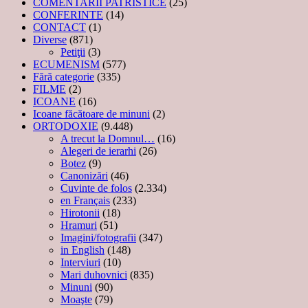
COMENTARII PATRISTICE
(25)
CONFERINTE
(14)
CONTACT
(1)
Diverse
(871)
Petiţii
(3)
ECUMENISM
(577)
Fără categorie
(335)
FILME
(2)
ICOANE
(16)
Icoane făcătoare de minuni
(2)
ORTODOXIE
(9.448)
A trecut la Domnul…
(16)
Alegeri de ierarhi
(26)
Botez
(9)
Canonizări
(46)
Cuvinte de folos
(2.334)
en Français
(233)
Hirotonii
(18)
Hramuri
(51)
Imagini/fotografii
(347)
in English
(148)
Interviuri
(10)
Mari duhovnici
(835)
Minuni
(90)
Moaşte
(79)