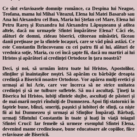
Ce sînt evlavioasele domniţe românce, ca Despina lui Neagoe,
Teofana, mama lui Mihai Viteazul, Elena lui Matei Basarab sau
Ana lui Alexandru cel Bun, Maria lui Ştefan cel Mare, Elena lui
Petru Rareş şi Ruxandra lui Alexandru Lăpuşneanu şi atîtea
altele, dacă nu urmaşele Sfintei împărătese Elena? Căci ele,
alături de domni, zideau biserici, ctitoreau mînăstiri, făceau
danii preţioase pe la sfintele locaşuri, care se văd pînă astăzi. Ce
este Constantin Brîncoveanu cu cei patru fii ai lui, alături de
vrednica soţie, Maria, cu cei încă şapte fii, dacă nu martiri ai lui
Hristos şi apărători ai credinţei Ortodoxe în ţara noastră?
Deci, şi noi, să urmăm întru toate lui Hristos, Apostolilor,
sfinţilor şi înaintaşilor noştri. Să apărăm cu bărbăţie dreapta
credinţă a Bisericii noastre Ortodoxe. Vor apărea mulţi eretici şi
urmaşi ai lui Arie, care vor încerca să ne strice unitatea
credinţei şi să ne tulbure sufletele. Să nu-i ascultaţi. Ţineţi la
Biserica lui Hristos, iubiţi sfintele slujbe, ascultaţi de păstori şi
de mai-marii noştri rînduiţi de Dumnezeu. Apoi fiţi statornici în
faptele bune, blînzi, smeriţi, paşnici şi iubitori de sfinţi, ca nişte
fii ai lui Dumnezeu şi urmaşi ai Sfinţilor Împăraţi. Bărbaţi,
urmaţi Sfîntului Constantin în toate şi luaţi în viaţă toiagul
Sfintei Cruci! Iar femeile să urmeze exemplul Sfintei Elena,
devenind mame credincioase, bune educatoare ale copiilor, fiice
evlavioase ale Bisericii.