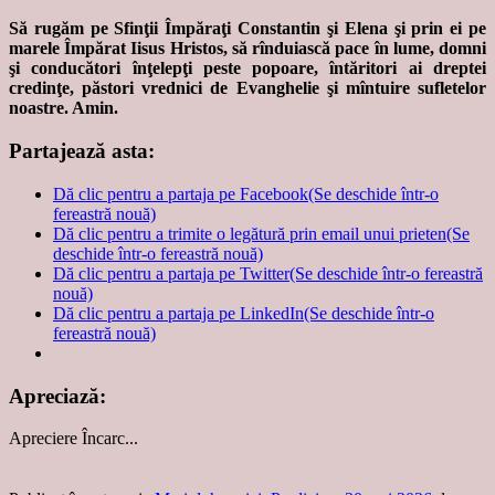
Să rugăm pe Sfinţii Împăraţi Constantin şi Elena şi prin ei pe
marele Împărat Iisus Hristos, să rînduiască pace în lume, domni
şi conducători înţelepţi peste popoare, întăritori ai dreptei
credinţe, păstori vrednici de Evanghelie şi mîntuire sufletelor
noastre. Amin.
Partajează asta:
Dă clic pentru a partaja pe Facebook(Se deschide într-o
fereastră nouă)
Dă clic pentru a trimite o legătură prin email unui prieten(Se
deschide într-o fereastră nouă)
Dă clic pentru a partaja pe Twitter(Se deschide într-o fereastră
nouă)
Dă clic pentru a partaja pe LinkedIn(Se deschide într-o
fereastră nouă)
Apreciază:
Apreciere
Încarc...