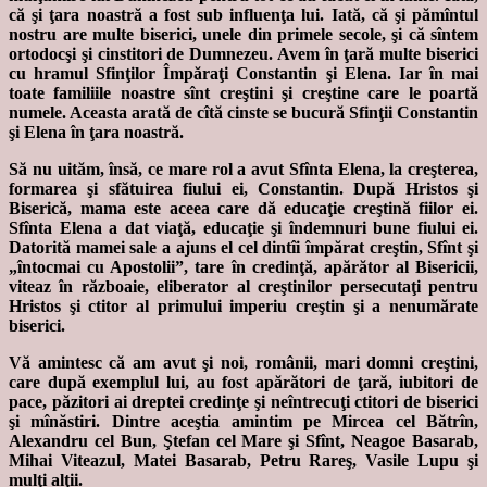
că şi ţara noastră a fost sub influenţa lui. Iată, că şi pămîntul
nostru are multe biserici, unele din primele secole, şi că sîntem
ortodocşi şi cinstitori de Dumnezeu. Avem în ţară multe biserici
cu hramul Sfinţilor Împăraţi Constantin şi Elena. Iar în mai
toate familiile noastre sînt creştini şi creştine care le poartă
numele. Aceasta arată de cîtă cinste se bucură Sfinţii Constantin
şi Elena în ţara noastră.
Să nu uităm, însă, ce mare rol a avut Sfînta Elena, la creşterea,
formarea şi sfătuirea fiului ei, Constantin. După Hristos şi
Biserică, mama este aceea care dă educaţie creştină fiilor ei.
Sfînta Elena a dat viaţă, educaţie şi îndemnuri bune fiului ei.
Datorită mamei sale a ajuns el cel dintîi împărat creştin, Sfînt şi
„întocmai cu Apostolii”, tare în credinţă, apărător al Bisericii,
viteaz în războaie, eliberator al creştinilor persecutaţi pentru
Hristos şi ctitor al primului imperiu creştin şi a nenumărate
biserici.
Vă amintesc că am avut şi noi, românii, mari domni creştini,
care după exemplul lui, au fost apărători de ţară, iubitori de
pace, păzitori ai dreptei credinţe şi neîntrecuţi ctitori de biserici
şi mînăstiri. Dintre aceştia amintim pe Mircea cel Bătrîn,
Alexandru cel Bun, Ştefan cel Mare şi Sfînt, Neagoe Basarab,
Mihai Viteazul, Matei Basarab, Petru Rareş, Vasile Lupu şi
mulţi alţii.