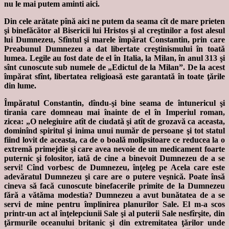
nu le mai putem aminti aici.
Din cele arătate pînă aici ne putem da seama cît de mare prieten
şi binefăcător al Bisericii lui Hristos şi al creştinilor a fost alesul
lui Dumnezeu, Sfîntul şi marele împărat Constantin, prin care
Preabunul Dumnezeu a dat libertate creştinismului în toată
lumea. Legile au fost date de el în Italia, la Milan, în anul 313 şi
sînt cunoscute sub numele de „Edictul de la Milan”. De la acest
împărat sfînt, libertatea religioasă este garantată în toate ţările
din lume.
Împăratul Constantin, dîndu-şi bine seama de întunericul şi
tirania care domneau mai înainte de el în Imperiul roman,
zicea: „O nelegiuire atît de ciudată şi atît de grozavă ca aceasta,
dominînd spiritul şi inima unui număr de persoane şi tot statul
fiind lovit de aceasta, ca de o boală molipsitoare ce reducea la o
extremă primejdie şi care avea nevoie de un medicament foarte
puternic şi folositor, iată de cine a binevoit Dumnezeu de a se
servi! Cînd vorbesc de Dumnezeu, înţeleg pe Acela care este
adevăratul Dumnezeu şi care are o putere veşnică. Poate însă
cineva să facă cunoscute binefacerile primite de la Dumnezeu
fără a vătăma modestia? Dumnezeu a avut bunătatea de a se
servi de mine pentru împlinirea planurilor Sale. El m-a scos
printr-un act al înţelepciunii Sale şi al puterii Sale nesfîrşite, din
ţărmurile oceanului britanic şi din extremitatea ţărilor unde