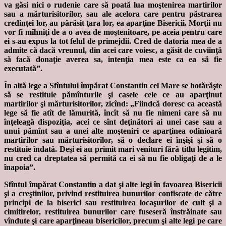
va găsi nici o rudenie care să poată lua moştenirea martirilor
sau a mărturisitorilor, sau ale acelora care pentru păstrarea
credinţei lor, au părăsit ţara lor, ea aparţine Bisericii. Morţii nu
vor fi mîhniţi de a o avea de moştenitoare, pe aceia pentru care
ei s-au expus la tot felul de primejdii. Cred de datoria mea de a
admite că dacă vreunul, din acei care voiesc, a găsit de cuviinţă
să facă donaţie averea sa, intenţia mea este ca ea să fie
executată”.
În altă lege a Sfîntului împărat Constantin cel Mare se hotărăşte
să se restituie pămînturile şi casele cele ce au aparţinut
martirilor şi mărturisitorilor, zicînd: „Fiindcă doresc ca această
lege să fie atît de lămurită, încît să nu fie nimeni care să nu
înţeleagă dispoziţia, acei ce sînt deţinători ai unei case sau a
unui pămînt sau a unei alte moşteniri ce aparţinea odinioară
martirilor sau mărturisitorilor, să o declare ei înşişi şi să o
restituie îndată. Deşi ei au primit mari venituri fără titlu legitim,
nu cred ca dreptatea să permită ca ei să nu fie obligaţi de a le
înapoia”.
Sfîntul împărat Constantin a dat şi alte legi în favoarea Bisericii
şi a creştinilor, privind restituirea bunurilor confiscate de către
principi de la biserici sau restituirea locaşurilor de cult şi a
cimitirelor, restituirea bunurilor care fuseseră înstrăinate sau
vîndute şi care aparţineau bisericilor, precum şi alte legi pe care