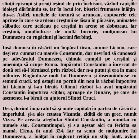
sfinţii episcopi şi preoţi ieşind de prin închisori, văzînd capiştile
idoleşti dărîmîndu-se, iar în locul lor, biserici frumoase înălţîn-
du-se. Astfel, uneltele de tortură se aruncau, cuptoarele cele
aprinse în care se ardeau creştinii se lăsau în părăsire, animalele
sălbatice care ucideau pe creştini în arene se slobozeau, iar
creştinii, umplîndu-se de multă bucurie, mulţumeau lui
Dumnezeu cu rugăciuni şi lacrimi fierbinţi.
Însă domnea în răsărit un împărat tiran, anume Liciniu, care
deşi era cumnat cu marele Constantin, dar nevrînd să cunoască
pe adevăratul Dumnezeu, chinuia cumplit pe creştini şi
ameninţa să ocupe Roma. Împăratul Constantin a încercat de
două ori să-l biruiască prin război, dar n-a putut şi era în mare
mîhnire. Rugîndu-se mult lui Dumnezeu şi însemnîndu-se cu
semnul crucii, toţi ostaşii au pornit din nou la război împotriva
lui Liciniu şi l-au biruit. Ultimul război l-a avut împăratul
Constantin împotriva sciţilor, aproape de Dunăre, pe care de
asemenea i-a biruit cu ajutorul Sfintei Cruci.
Deci, dorind împăratul să-şi mute capitala în partea de răsărit a
imperiului, şi-a ales cetatea Vizantia, zidită de un grec, numit
Vizas. Pe aceasta alegînd-o Sfîntul Constantin, a numit-o cu
numele său, Constantinopol, şi s-a aşezat aici cu fericita sa
mamă, Elena, în anul 324. Iar ca semn de mulţumire lui
Dumnezeu, a înălţat în mijlocul cetăţii un stîlp înalt, avînd