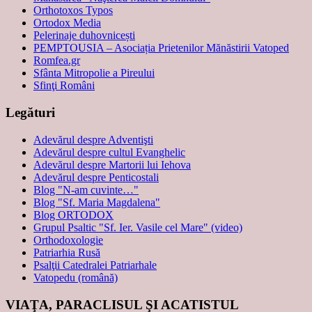
Orthotoxos Typos
Ortodox Media
Pelerinaje duhovnicești
PEMPTOUSIA – Asociația Prietenilor Mănăstirii Vatoped
Romfea.gr
Sfânta Mitropolie a Pireului
Sfinţi Români
Legături
Adevărul despre Adventişti
Adevărul despre cultul Evanghelic
Adevărul despre Martorii lui Iehova
Adevărul despre Penticostali
Blog "N-am cuvinte…"
Blog "Sf. Maria Magdalena"
Blog ORTODOX
Grupul Psaltic "Sf. Ier. Vasile cel Mare" (video)
Orthodoxologie
Patriarhia Rusă
Psalţii Catedralei Patriarhale
Vatopedu (română)
VIAŢA, PARACLISUL ŞI ACATISTUL