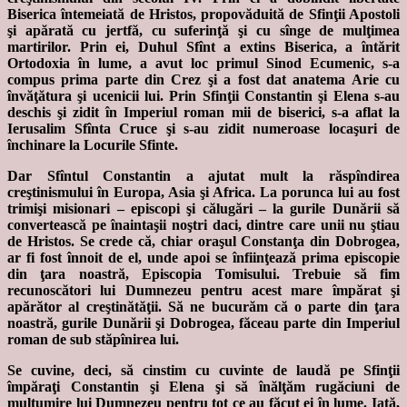
Biserica întemeiată de Hristos, propovăduită de Sfinţii Apostoli
şi apărată cu jertfă, cu suferinţă şi cu sînge de mulţimea
martirilor. Prin ei, Duhul Sfînt a extins Biserica, a întărit
Ortodoxia în lume, a avut loc primul Sinod Ecumenic, s-a
compus prima parte din Crez şi a fost dat anatema Arie cu
învăţătura şi ucenicii lui. Prin Sfinţii Constantin şi Elena s-au
deschis şi zidit în Imperiul roman mii de biserici, s-a aflat la
Ierusalim Sfînta Cruce şi s-au zidit numeroase locaşuri de
închinare la Locurile Sfinte.
Dar Sfîntul Constantin a ajutat mult la răspîndirea
creştinismului în Europa, Asia şi Africa. La porunca lui au fost
trimişi misionari – episcopi şi călugări – la gurile Dunării să
convertească pe înaintaşii noştri daci, dintre care unii nu ştiau
de Hristos. Se crede că, chiar oraşul Constanţa din Dobrogea,
ar fi fost înnoit de el, unde apoi se înfiinţează prima episcopie
din ţara noastră, Episcopia Tomisului. Trebuie să fim
recunoscători lui Dumnezeu pentru acest mare împărat şi
apărător al creştinătăţii. Să ne bucurăm că o parte din ţara
noastră, gurile Dunării şi Dobrogea, făceau parte din Imperiul
roman de sub stăpînirea lui.
Se cuvine, deci, să cinstim cu cuvinte de laudă pe Sfinţii
împăraţi Constantin şi Elena şi să înălţăm rugăciuni de
mulţumire lui Dumnezeu pentru tot ce au făcut ei în lume. Iată,