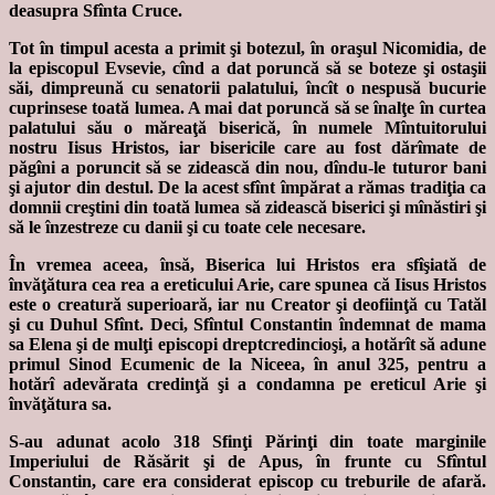
deasupra Sfînta Cruce.
Tot în timpul acesta a primit şi botezul, în oraşul Nicomidia, de
la episcopul Evsevie, cînd a dat poruncă să se boteze şi ostaşii
săi, dimpreună cu senatorii palatului, încît o nespusă bucurie
cuprinsese toată lumea. A mai dat poruncă să se înalţe în curtea
palatului său o măreaţă biserică, în numele Mîntuitorului
nostru Iisus Hristos, iar bisericile care au fost dărîmate de
păgîni a poruncit să se zidească din nou, dîndu-le tuturor bani
şi ajutor din destul. De la acest sfînt împărat a rămas tradiţia ca
domnii creştini din toată lumea să zidească biserici şi mînăstiri şi
să le înzestreze cu danii şi cu toate cele necesare.
În vremea aceea, însă, Biserica lui Hristos era sfîşiată de
învăţătura cea rea a ereticului Arie, care spunea că Iisus Hristos
este o creatură superioară, iar nu Creator şi deofiinţă cu Tatăl
şi cu Duhul Sfînt. Deci, Sfîntul Constantin îndemnat de mama
sa Elena şi de mulţi episcopi dreptcredincioşi, a hotărît să adune
primul Sinod Ecumenic de la Niceea, în anul 325, pentru a
hotărî adevărata credinţă şi a condamna pe ereticul Arie şi
învăţătura sa.
S-au adunat acolo 318 Sfinţi Părinţi din toate marginile
Imperiului de Răsărit şi de Apus, în frunte cu Sfîntul
Constantin, care era considerat episcop cu treburile de afară.