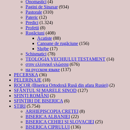
Onomastici
(4)
Pagini de Sinaxar
(934)
Pastorale
(310)
Pateric
(12)
Predici
(1.324)
Profetii
(8)
Rugăciuni
(408)
Acatiste
(88)
Canoane de rugăciune
(156)
Slujbe
(17)
Schismatici
(78)
TEOLOGIA VECHIULUI TESTAMENT
(14)
στην ελληνική γλώσσα
(676)
на русском языке
(137)
PECERSKA
(36)
PELERINAJE
(18)
ROCOR (Biserica Ortodoxă Rusă din afara Rusiei)
(2)
SFÂNTUL ȘI MARELE SINOD
(127)
SFINȚI ROMÂNI
(2)
SFINTIRI DE BISERICA
(6)
ŞTIRI
(5.754)
ARHIEPISCOPIA CRETEI
(8)
BISERICA ALBANIEI
(22)
BISERICA CEHIEI ŞI SLOVACIEI
(25)
BISERICA CIPRULUI
(136)