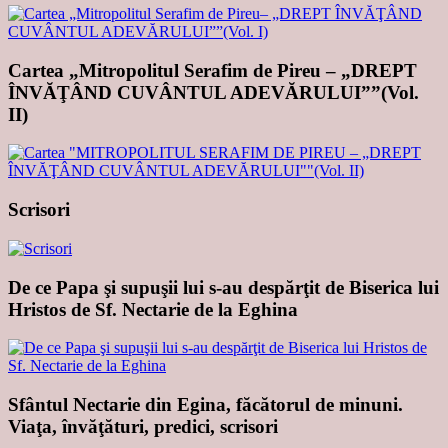
Cartea „Mitropolitul Serafim de Pireu – „DREPT
ÎNVĂŢÂND CUVÂNTUL ADEVĂRULUI””(Vol.
II)
Scrisori
De ce Papa şi supuşii lui s-au despărţit de Biserica lui
Hristos de Sf. Nectarie de la Eghina
Sfântul Nectarie din Egina, făcătorul de minuni.
Viaţa, învăţături, predici, scrisori