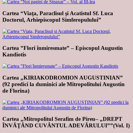
Cartea “Viaţa, Paraclisul şi Acatistul Sf. Luca
Doctorul, Arhiepiscopul Simferopulului”
Cartea ”Flori înmiresmate” – Episcopul Augustin
Kandiotis
Cartea „KIRIAKODROMION AUGUSTINIAN”
(92 predici la duminici ale Mitropolitului Augustin
de Florina)
Cartea „Mitropolitul Serafim de Pireu– „DREPT
ÎNVĂŢÂND CUVÂNTUL ADEVĂRULUI””(Vol. I)