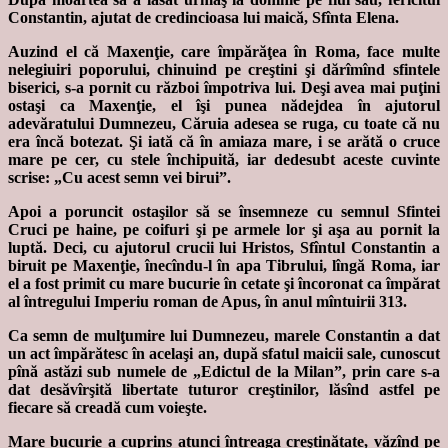
Constantin, ajutat de credincioasa lui maică, Sfînta Elena.
Auzind el că Maxenţie, care împărăţea în Roma, face multe
nelegiuiri poporului, chinuind pe creştini şi dărîmînd sfintele
biserici, s-a pornit cu război împotriva lui. Deşi avea mai puţini
ostaşi ca Maxenţie, el îşi punea nădejdea în ajutorul
adevăratului Dumnezeu, Căruia adesea se ruga, cu toate că nu
era încă botezat. Şi iată că în amiaza mare, i se arătă o cruce
mare pe cer, cu stele închipuită, iar dedesubt aceste cuvinte
scrise: „Cu acest semn vei birui”.
Apoi a poruncit ostaşilor să se însemneze cu semnul Sfintei
Cruci pe haine, pe coifuri şi pe armele lor şi aşa au pornit la
luptă. Deci, cu ajutorul crucii lui Hristos, Sfîntul Constantin a
biruit pe Maxenţie, înecîndu-l în apa Tibrului, lîngă Roma, iar
el a fost primit cu mare bucurie în cetate şi încoronat ca împărat
al întregului Imperiu roman de Apus, în anul mîntuirii 313.
Ca semn de mulţumire lui Dumnezeu, marele Constantin a dat
un act împărătesc în acelaşi an, după sfatul maicii sale, cunoscut
pînă astăzi sub numele de „Edictul de la Milan”, prin care s-a
dat desăvîrşită libertate tuturor creştinilor, lăsînd astfel pe
fiecare să creadă cum voieşte.
Mare bucurie a cuprins atunci întreaga creştinătate, văzînd pe