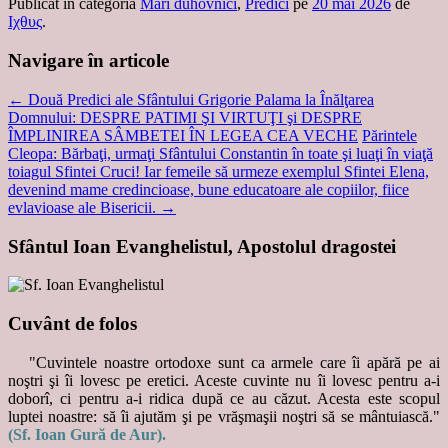
Publicat în categoria
Mari duhovnici
,
Predici
pe
20 mai 2026
de
Ιχθυς
.
Navigare în articole
←
Două Predici ale Sfântului Grigorie Palama la Înălţarea
Domnului: DESPRE PATIMI ŞI VIRTUŢI şi DESPRE
ÎMPLINIREA SÂMBETEI ÎN LEGEA CEA VECHE
Părintele
Cleopa: Bărbaţi, urmaţi Sfântului Constantin în toate şi luaţi în viaţă
toiagul Sfintei Cruci! Iar femeile să urmeze exemplul Sfintei Elena,
devenind mame credincioase, bune educatoare ale copiilor, fiice
evlavioase ale Bisericii.
→
Sfântul Ioan Evanghelistul, Apostolul dragostei
Cuvânt de folos
"Cuvintele noastre ortodoxe sunt ca armele care îi apără pe ai
noştri şi îi lovesc pe eretici. Aceste cuvinte nu îi lovesc pentru a-i
doborî, ci pentru a-i ridica după ce au căzut. Acesta este scopul
luptei noastre: să îi ajutăm şi pe vrăşmaşii noştri să se mântuiască."
(Sf. Ioan Gură de Aur).