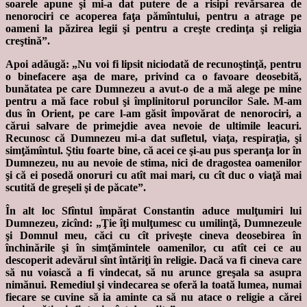
soarele apune şi mi-a dat putere de a risipi revărsarea de
nenorociri ce acoperea faţa pămîntului, pentru a atrage pe
oameni la păzirea legii şi pentru a creşte credinţa şi religia
creştină”.
Apoi adăugă: „Nu voi fi lipsit niciodată de recunoştinţă, pentru
o binefacere aşa de mare, privind ca o favoare deosebită,
bunătatea pe care Dumnezeu a avut-o de a mă alege pe mine
pentru a mă face robul şi împlinitorul poruncilor Sale. M-am
dus în Orient, pe care l-am găsit împovărat de nenorociri, a
cărui salvare de primejdie avea nevoie de ultimile leacuri.
Recunosc că Dumnezeu mi-a dat sufletul, viaţa, respiraţia, şi
simţămîntul. Ştiu foarte bine, că acei ce şi-au pus speranţa lor în
Dumnezeu, nu au nevoie de stima, nici de dragostea oamenilor
şi că ei posedă onoruri cu atît mai mari, cu cît duc o viaţă mai
scutită de greşeli şi de păcate”.
În alt loc Sfîntul împărat Constantin aduce mulţumiri lui
Dumnezeu, zicînd: „Ţie îţi mulţumesc cu umilinţă, Dumnezeule
şi Domnul meu, căci cu cît priveşte cineva deosebirea în
închinările şi în simţămintele oamenilor, cu atît cei ce au
descoperit adevărul sînt întăriţi în religie. Dacă va fi cineva care
să nu voiască a fi vindecat, să nu arunce greşala sa asupra
nimănui. Remediul şi vindecarea se oferă la toată lumea, numai
fiecare se cuvine să ia aminte ca să nu atace o religie a cărei