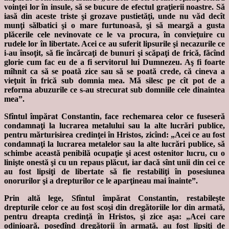
voinţei lor în insule, să se bucure de efectul graţierii noastre. Să
iasă din aceste triste şi grozave pustietăţi, unde nu văd decît
munţi sălbatici şi o mare furtunoasă, şi să meargă a gusta
plăcerile cele nevinovate ce le va procura, în convieţuire cu
rudele lor în libertate. Acei ce au suferit lipsurile şi necazurile ce
i-au însoţit, să fie încărcaţi de bunuri şi scăpaţi de frică, făcînd
glorie cum fac eu de a fi servitorul lui Dumnezeu. Aş fi foarte
mîhnit ca să se poată zice sau să se poată crede, că cineva a
vieţuit în frică sub domnia mea. Mă silesc pe cît pot de a
reforma abuzurile ce s-au strecurat sub domniile cele dinaintea
mea”.
Sfîntul împărat Constantin, face rechemarea celor ce fuseseră
condamnaţi la lucrarea metalului sau la alte lucrări publice,
pentru mărturisirea credinţei în Hristos, zicînd: „Acei ce au fost
condamnaţi la lucrarea metalelor sau la alte lucrări publice, să
schimbe această penibilă ocupaţie şi acest ostenitor lucru, cu o
linişte onestă şi cu un repaus plăcut, iar dacă sînt unii din cei ce
au fost lipsiţi de libertate să fie restabiliţi în posesiunea
onorurilor şi a drepturilor ce le aparţineau mai înainte”.
Prin altă lege, Sfîntul împărat Constantin, restabileşte
drepturile celor ce au fost scoşi din dregătoriile lor din armată,
pentru dreapta credinţă în Hristos, şi zice aşa: „Acei care
odinioară, posedînd dregătorii în armată, au fost lipsiţi de