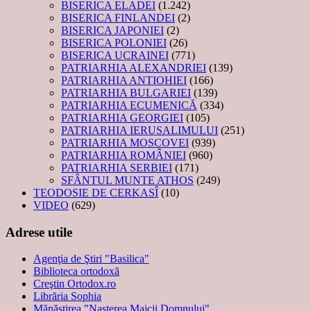
BISERICA ELADEI
(1.242)
BISERICA FINLANDEI
(2)
BISERICA JAPONIEI
(2)
BISERICA POLONIEI
(26)
BISERICA UCRAINEI
(771)
PATRIARHIA ALEXANDRIEI
(139)
PATRIARHIA ANTIOHIEI
(166)
PATRIARHIA BULGARIEI
(139)
PATRIARHIA ECUMENICĂ
(334)
PATRIARHIA GEORGIEI
(105)
PATRIARHIA IERUSALIMULUI
(251)
PATRIARHIA MOSCOVEI
(939)
PATRIARHIA ROMÂNIEI
(960)
PATRIARHIA SERBIEI
(171)
SFÂNTUL MUNTE ATHOS
(249)
TEODOSIE DE CERKASÎ
(10)
VIDEO
(629)
Adrese utile
Agenţia de Ştiri "Basilica"
Biblioteca ortodoxă
Creştin Ortodox.ro
Librăria Sophia
Mănăstirea "Naşterea Maicii Domnului"