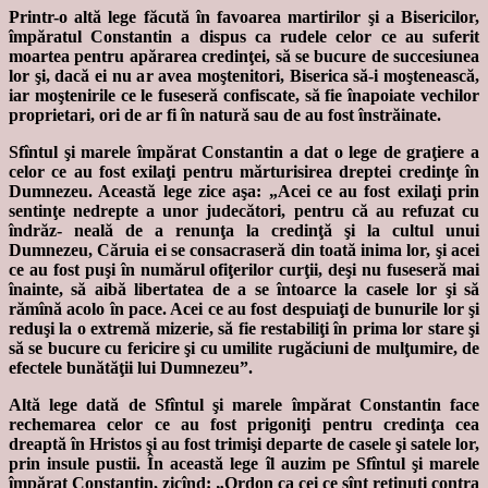
Printr-o altă lege făcută în favoarea martirilor şi a Bisericilor,
împăratul Constantin a dispus ca rudele celor ce au suferit
moartea pentru apărarea credinţei, să se bucure de succesiunea
lor şi, dacă ei nu ar avea moştenitori, Biserica să-i moştenească,
iar moştenirile ce le fuseseră confiscate, să fie înapoiate vechilor
proprietari, ori de ar fi în natură sau de au fost înstrăinate.
Sfîntul şi marele împărat Constantin a dat o lege de graţiere a
celor ce au fost exilaţi pentru mărturisirea dreptei credinţe în
Dumnezeu. Această lege zice aşa: „Acei ce au fost exilaţi prin
sentinţe nedrepte a unor judecători, pentru că au refuzat cu
îndrăz- neală de a renunţa la credinţă şi la cultul unui
Dumnezeu, Căruia ei se consacraseră din toată inima lor, şi acei
ce au fost puşi în numărul ofiţerilor curţii, deşi nu fuseseră mai
înainte, să aibă libertatea de a se întoarce la casele lor şi să
rămînă acolo în pace. Acei ce au fost despuiaţi de bunurile lor şi
reduşi la o extremă mizerie, să fie restabiliţi în prima lor stare şi
să se bucure cu fericire şi cu umilite rugăciuni de mulţumire, de
efectele bunătăţii lui Dumnezeu”.
Altă lege dată de Sfîntul şi marele împărat Constantin face
rechemarea celor ce au fost prigoniţi pentru credinţa cea
dreaptă în Hristos şi au fost trimişi departe de casele şi satele lor,
prin insule pustii. În această lege îl auzim pe Sfîntul şi marele
împărat Constantin, zicînd: „Ordon ca cei ce sînt reţinuţi contra