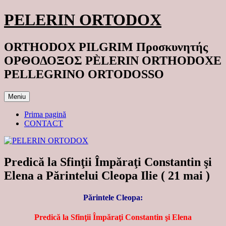
Sari
PELERIN ORTODOX
la
conținut
ORTHODOX PILGRIM Προσκυνητής
ΟΡΘΟΔΟΞΟΣ PÈLERIN ORTHODOXE
PELLEGRINO ORTODOSSO
Meniu
Prima pagină
CONTACT
Predică la Sfinţii Împăraţi Constantin şi
Elena a Părintelui Cleopa Ilie ( 21 mai )
Părintele Cleopa:
Predică la Sfinţii Împăraţi Constantin şi Elena