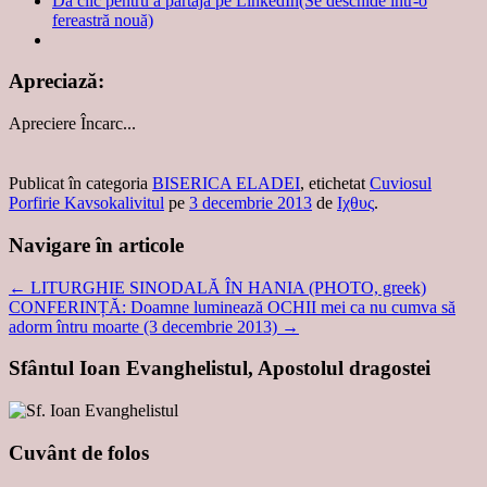
Dă clic pentru a partaja pe LinkedIn(Se deschide într-o
fereastră nouă)
Apreciază:
Apreciere
Încarc...
Publicat în categoria
BISERICA ELADEI
, etichetat
Cuviosul
Porfirie Kavsokalivitul
pe
3 decembrie 2013
de
Ιχθυς
.
Navigare în articole
←
LITURGHIE SINODALĂ ÎN HANIA (PHOTO, greek)
CONFERINȚĂ: Doamne luminează OCHII mei ca nu cumva să
adorm întru moarte (3 decembrie 2013)
→
Sfântul Ioan Evanghelistul, Apostolul dragostei
Cuvânt de folos