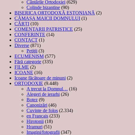
Cântările Ortodoxiei
(629)
Colinde bizantine
(90)
BISERICA ORTODOXĂ ESTONIANĂ
(2)
CĂMAȘA MAICII DOMNULUI
(1)
CĂRȚI
(10)
COMENTARII PATRISTICE
(25)
CONFERINTE
(14)
CONTACT
(1)
Diverse
(871)
Petiţii
(3)
ECUMENISM
(577)
Fără categorie
(335)
FILME
(2)
ICOANE
(16)
Icoane făcătoare de minuni
(2)
ORTODOXIE
(9.448)
A trecut la Domnul…
(16)
Alegeri de ierarhi
(26)
Botez
(9)
Canonizări
(46)
Cuvinte de folos
(2.334)
en Français
(233)
Hirotonii
(18)
Hramuri
(51)
Imagini/fotografii
(347)