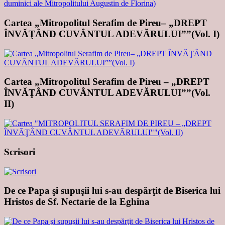
Cartea „Mitropolitul Serafim de Pireu– „DREPT
ÎNVĂŢÂND CUVÂNTUL ADEVĂRULUI””(Vol. I)
Cartea „Mitropolitul Serafim de Pireu – „DREPT
ÎNVĂŢÂND CUVÂNTUL ADEVĂRULUI””(Vol.
II)
Scrisori
De ce Papa şi supuşii lui s-au despărţit de Biserica lui
Hristos de Sf. Nectarie de la Eghina