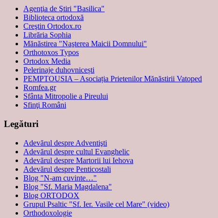
Agenţia de Ştiri "Basilica"
Biblioteca ortodoxă
Creştin Ortodox.ro
Librăria Sophia
Mănăstirea "Naşterea Maicii Domnului"
Orthotoxos Typos
Ortodox Media
Pelerinaje duhovnicești
PEMPTOUSIA – Asociația Prietenilor Mănăstirii Vatoped
Romfea.gr
Sfânta Mitropolie a Pireului
Sfinţi Români
Legături
Adevărul despre Adventişti
Adevărul despre cultul Evanghelic
Adevărul despre Martorii lui Iehova
Adevărul despre Penticostali
Blog "N-am cuvinte…"
Blog "Sf. Maria Magdalena"
Blog ORTODOX
Grupul Psaltic "Sf. Ier. Vasile cel Mare" (video)
Orthodoxologie