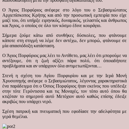
Καυσοκαλυβίτη μετά την πρόσφατη αγιοκατάταξη του.
Ο Άγιος Πορφύριος ανέφερε στο λόγο του ο Σεβασμιώτατος
Αρχιεπίσκοπος Κρήτης και από την προσωπική εμπειρία που είχε
μαζί του, ότι υπήρξε ειρηνικός, δυναμικός, γελαστός και άνθρωπος
και Άγιος, ο οποίος σε όλο τον κόσμο έδινε κουράγιο.
Σήμερα ζούμε κάτω από συνθήκες δύσκολες, που φτάνουμε
κάποτε στη στιγμή να λέμε δεν αντέχω, δεν μπορώ, φτάνουμε σε
μία απαισιόδοξη κατάσταση.
Ο Άγιος Πορφύριος μας λέει το Αντίθετο, μας λέει ότι μπορούμε να
αντέξουμε, ότι η ζωή αξίζει πάρα πολύ, ότι όποιαδήποτε
προβλήματα και αν υπάρχουν όλα αντιμετωπίζονται…
Στενή η σχέση του Αγίου Πορφυρίου και με την Ιερά Μονή
Χρυσοπηγής ανέφερε ο Σεβασμιώτατος, λέγοντας χαρακτηριστικά
ένα παράδειγμα ότι ο Όσιος Πορφύριος ήταν εκείνος που υπέδειξε
στην τότε Γερόντισσα και τις Μοναχές, τον τόπο αυτό όπου θα
κτιζόταν το σημερινό αυτό Μετόχιον αυτό καθώς επίσης έδειξε
ακριβώς που υπάρχει νερό.
Σχέση πατρική και πνευματική που εφοδίασε την αδελφότητα με
γερά θεμέλια.