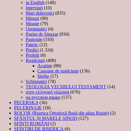
in English
(148)
Interviuri
(10)
Mari duhovnici
(835)
Minuni
(90)
Moaşte
(79)
Onomastici
(4)
Pagini de Sinaxar
(934)
Pastorale
(310)
Pateric
(12)
Predici
(1.324)
Profetii
(8)
Rugăciuni
(408)
Acatiste
(88)
Canoane de rugăciune
(156)
Slujbe
(17)
Schismatici
(78)
TEOLOGIA VECHIULUI TESTAMENT
(14)
στην ελληνική γλώσσα
(676)
на русском языке
(137)
PECERSKA
(36)
PELERINAJE
(18)
ROCOR (Biserica Ortodoxă Rusă din afara Rusiei)
(2)
SFÂNTUL ȘI MARELE SINOD
(127)
SFINȚI ROMÂNI
(2)
SFINTIRI DE BISERICA
(6)