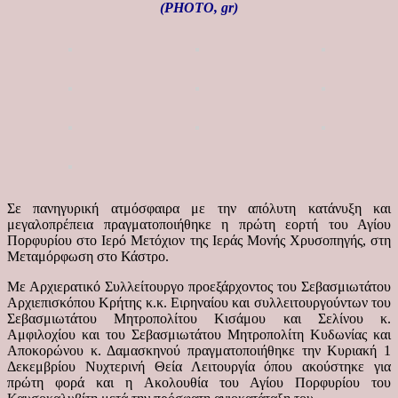
(PHOTO, gr)
Σε πανηγυρική ατμόσφαιρα με την απόλυτη κατάνυξη και
μεγαλοπρέπεια πραγματοποιήθηκε η πρώτη εορτή του Αγίου
Πορφυρίου στο Ιερό Μετόχιον της Ιεράς Μονής Χρυσοπηγής, στη
Μεταμόρφωση στο Κάστρο.
Με Αρχιερατικό Συλλείτουργο προεξάρχοντος του Σεβασμιωτάτου
Αρχιεπισκόπου Κρήτης κ.κ. Ειρηναίου και συλλειτουργούντων του
Σεβασμιωτάτου Μητροπολίτου Κισάμου και Σελίνου κ.
Αμφιλοχίου και του Σεβασμιωτάτου Μητροπολίτη Κυδωνίας και
Αποκορώνου κ. Δαμασκηνού πραγματοποιήθηκε την Κυριακή 1
Δεκεμβρίου Νυχτερινή Θεία Λειτουργία όπου ακούστηκε για
πρώτη φορά και η Ακολουθία του Αγίου Πορφυρίου του