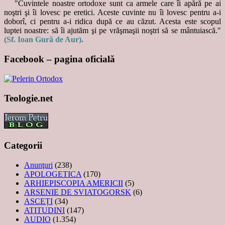
"Cuvintele noastre ortodoxe sunt ca armele care îi apără pe ai
noştri şi îi lovesc pe eretici. Aceste cuvinte nu îi lovesc pentru a-i
doborî, ci pentru a-i ridica după ce au căzut. Acesta este scopul
luptei noastre: să îi ajutăm şi pe vrăşmaşii noştri să se mântuiască."
(Sf. Ioan Gură de Aur).
Facebook – pagina oficială
Teologie.net
Categorii
Anunţuri
(238)
APOLOGETICA
(170)
ARHIEPISCOPIA AMERICII
(5)
ARSENIE DE SVIATOGORSK
(6)
ASCEȚI
(34)
ATITUDINI
(147)
AUDIO
(1.354)